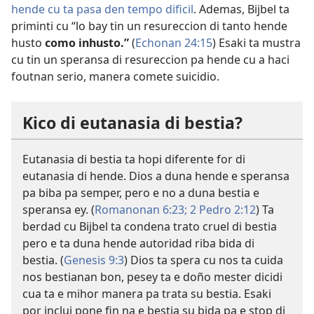
hende cu ta pasa den tempo dificil
. Ademas, Bijbel ta
priminti cu “lo bay tin un resureccion di tanto hende
husto
como inhusto.”
(
Echonan 24:15
) Esaki ta mustra
cu tin un speransa di resureccion pa hende cu a haci
foutnan serio, manera comete suicidio.
Kico di eutanasia di bestia?
Eutanasia di bestia ta hopi diferente for di
eutanasia di hende. Dios a duna hende e speransa
pa biba pa semper, pero e no a duna bestia e
speransa ey. (
Romanonan 6:23;
2 Pedro 2:12
) Ta
berdad cu Bijbel ta condena trato cruel di bestia
pero e ta duna hende autoridad riba bida di
bestia. (
Genesis 9:3
) Dios ta spera cu nos ta cuida
nos bestianan bon, pesey ta e doño mester dicidi
cua ta e mihor manera pa trata su bestia. Esaki
por inclui pone fin na e bestia su bida pa e stop di