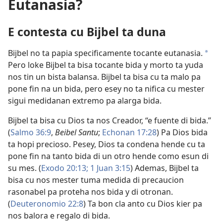
Eutanasia?
E contesta cu Bijbel ta duna
Bijbel no ta papia specificamente tocante eutanasia.
a
Pero loke Bijbel ta bisa tocante bida y morto ta yuda
nos tin un bista balansa. Bijbel ta bisa cu ta malo pa
pone fin na un bida, pero esey no ta nifica cu mester
sigui medidanan extremo pa alarga bida.
Bijbel ta bisa cu Dios ta nos Creador, “e fuente di bida.”
(
Salmo 36:9
,
Beibel Santu
;
Echonan 17:28
) Pa Dios bida
ta hopi precioso. Pesey, Dios ta condena hende cu ta
pone fin na tanto bida di un otro hende como esun di
su mes. (
Exodo 20:13;
1 Juan 3:15
) Ademas, Bijbel ta
bisa cu nos mester tuma medida di precaucion
rasonabel pa proteha nos bida y di otronan.
(
Deuteronomio 22:8
) Ta bon cla anto cu Dios kier pa
nos balora e regalo di bida.