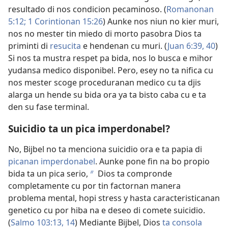
resultado di nos condicion pecaminoso. (
Romanonan
5:12;
1 Corintionan 15:26
) Aunke nos niun no kier muri,
nos no mester tin miedo di morto pasobra Dios ta
priminti di
resucita
e hendenan cu muri. (
Juan 6:39, 40
)
Si nos ta mustra respet pa bida, nos lo busca e mihor
yudansa medico disponibel. Pero, esey no ta nifica cu
nos mester scoge proceduranan medico cu ta djis
alarga un hende su bida ora ya ta bisto caba cu e ta
den su fase terminal.
Suicidio ta un pica imperdonabel?
No, Bijbel no ta menciona suicidio ora e ta papia di
picanan imperdonabel
. Aunke pone fin na bo propio
bida ta un pica serio,
Dios ta compronde
b
completamente cu por tin factornan manera
problema mental, hopi stress y hasta caracteristicanan
genetico cu por hiba na e deseo di comete suicidio.
(
Salmo 103:13, 14
) Mediante Bijbel, Dios
ta consola