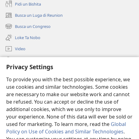
Pidi un Bishita
Busca un Luga di Reunion
(opens
new
Busca un Congreso
(opens
window)
new
Loke Ta Nobo
window)
Video
Busca Riba JW.ORG
Privacy Settings
Donacion
(opens
To provide you with the best possible experience, we
new
use cookies and similar technologies. Some cookies
window)
Watchtower BIBLIOTHEEK ONLINE
are necessary to make our website work and cannot
(opens
be refused. You can accept or decline the use of
new
®
JW Hub
window)
additional cookies, which we use only to improve
(opens
new
your experience. None of this data will ever be sold or
window)
used for marketing. To learn more, read the
Global
Policy on Use of Cookies and Similar Technologies
.
Copyright
© 2026 Watch Tower Bible and Tract Society of Pennsylvania.