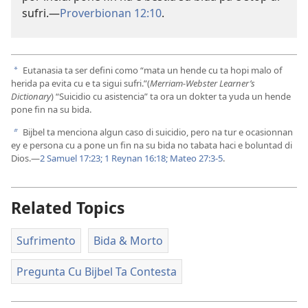
sufri.​—
Proverbionan 12:10
.
Eutanasia ta ser defini como “mata un hende cu ta hopi malo of
a
herida pa evita cu e ta sigui sufri.”(
Merriam-Webster Learner’s
Dictionary
) “Suicidio cu asistencia” ta ora un dokter ta yuda un hende
pone fin na su bida.
Bijbel ta menciona algun caso di suicidio, pero na tur e ocasionnan
b
ey e persona cu a pone un fin na su bida no tabata haci e boluntad di
Dios.​—
2 Samuel 17:23;
1 Reynan 16:18;
Mateo 27:3-5
.
Related Topics
Sufrimento
Bida & Morto
Pregunta Cu Bijbel Ta Contesta