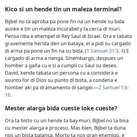
Kico si un hende tin un maleza terminal?
Bijbel no ta aproba pa pone fin na un hende su bida
aunke e tin un maleza incurabel y ta cerca di muri.
Pensa riba e ehempel di Rey Saul di Israel. Ora e tabata
gravemente herida den un bataya, el a pidi su cargado
di arma pa pone un fin na su bida. (
1 Samuel 31:3, 4
) E
cargado di arma a nenga. Sinembargo, despues un
homber a gaña cu e si a cumpli cu Saul su deseo.
David, kende tabata un persona cu a considera e
asunto for di Dios su punto di bista, a condena e
homber aki pa dramamento di sanger.​—
2 Samuel 1:6-
16
.
Mester alarga bida cueste loke cueste?
Ora ta bisto cu un hende ta bay muri, Bijbel no ta bisa
cu mester alarga e proceso. Mas bien, Bijbel ta duna
nos un bista balansa. Morto ta nos gran enemigo, e