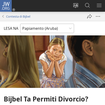
JW.ORG
Log
in
Cambia
Busca
MU
(opens
Idioma
Riba
ME
Contesta di Bijbel
new
di
JW.ORG
window)
Site
LESA NA
Bijbel Ta Permiti Divorcio?