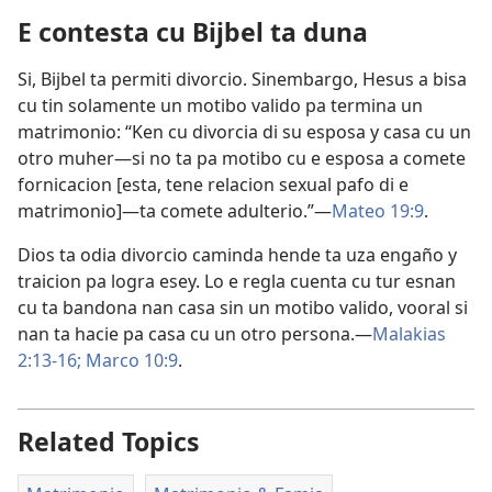
E contesta cu Bijbel ta duna
Si, Bijbel ta permiti divorcio. Sinembargo, Hesus a bisa
cu tin solamente un motibo valido pa termina un
matrimonio: “Ken cu divorcia di su esposa y casa cu un
otro muher—si no ta pa motibo cu e esposa a comete
fornicacion [esta, tene relacion sexual pafo di e
matrimonio]—ta comete adulterio.”—
Mateo 19:9
.
Dios ta odia divorcio caminda hende ta uza engaño y
traicion pa logra esey. Lo e regla cuenta cu tur esnan
cu ta bandona nan casa sin un motibo valido, vooral si
nan ta hacie pa casa cu un otro persona.—
Malakias
2:13-16;
Marco 10:9
.
Related Topics