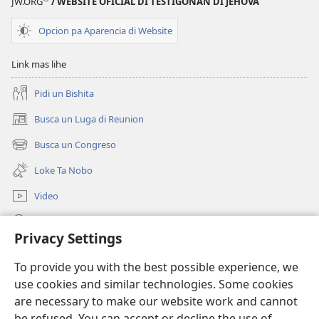
JW.ORG
/ WEBSITE OFICIAL DI TESTIGONAN DI JEHOVA
Opcion pa Aparencia di Website
Link mas lihe
Pidi un Bishita
Busca un Luga di Reunion
(opens
new
Busca un Congreso
(opens
window)
new
Loke Ta Nobo
window)
Video
Busca Riba JW.ORG
Privacy Settings
Donacion
(opens
To provide you with the best possible experience, we
new
use cookies and similar technologies. Some cookies
window)
Watchtower BIBLIOTHEEK ONLINE
are necessary to make our website work and cannot
(opens
new
be refused. You can accept or decline the use of