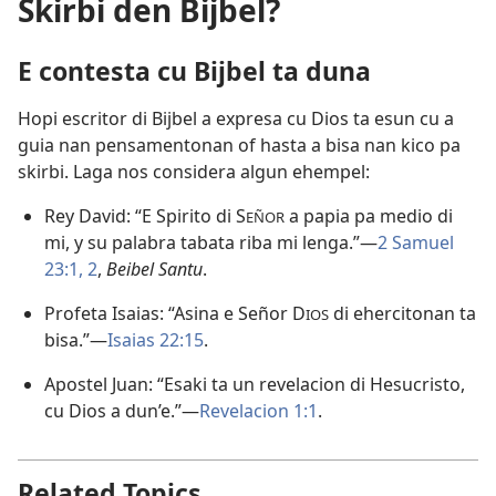
Skirbi den Bijbel?
E contesta cu Bijbel ta duna
Hopi escritor di Bijbel a expresa cu Dios ta esun cu a
guia nan pensamentonan of hasta a bisa nan kico pa
skirbi. Laga nos considera algun ehempel:
Rey David: “E Spirito di S
a papia pa medio di
EÑOR
mi, y su palabra tabata riba mi lenga.”—
2 Samuel
23:1, 2
,
Beibel Santu
.
Profeta Isaias: “Asina e Señor D
di ehercitonan ta
IOS
bisa.”—
Isaias 22:15
.
Apostel Juan: “Esaki ta un revelacion di Hesucristo,
cu Dios a dun’e.”—
Revelacion 1:1
.
Related Topics