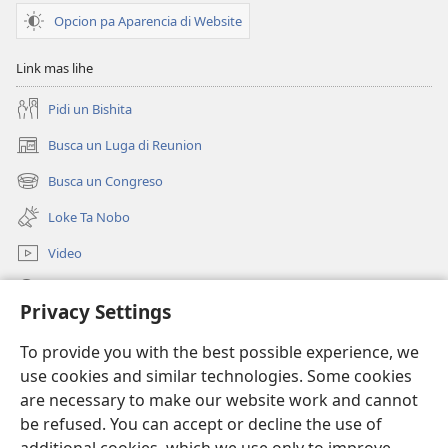
Opcion pa Aparencia di Website
Link mas lihe
Pidi un Bishita
Busca un Luga di Reunion
(opens
new
Busca un Congreso
(opens
window)
new
Loke Ta Nobo
window)
Video
Busca Riba JW.ORG
Privacy Settings
Donacion
(opens
To provide you with the best possible experience, we
new
use cookies and similar technologies. Some cookies
window)
Watchtower BIBLIOTHEEK ONLINE
are necessary to make our website work and cannot
(opens
be refused. You can accept or decline the use of
new
®
JW Hub
window)