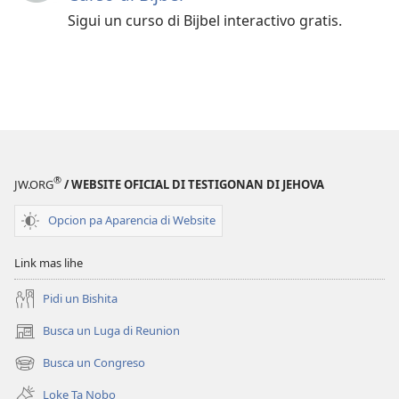
Sigui un curso di Bijbel interactivo gratis.
®
JW.ORG
/ WEBSITE OFICIAL DI TESTIGONAN DI JEHOVA
Opcion pa Aparencia di Website
Link mas lihe
Pidi un Bishita
Busca un Luga di Reunion
(opens
new
Busca un Congreso
(opens
window)
new
Loke Ta Nobo