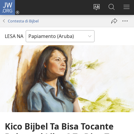
JW.ORG
Log
in
Cambia
Busca
MU
(opens
Idioma
Riba
ME
Contesta di Bijbel
new
di
JW.ORG
window)
Site
LESA NA
Kico Bijbel Ta Bisa Tocante