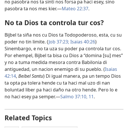
no pasobra nos ta sinti nos forsa pa haci esey, sino
pasobra ta nos mes kier.—
Mateo 22:37
.
No ta Dios ta controla tur cos?
Bijbel ta siña nos cu Dios ta Todopoderoso, esta, cu su
poder no tin limite. (
Job 37:23;
Isaias 40:26
)
Sinembargo, e no ta uza su poder pa controla tur cos.
Por ehempel, Bijbel ta bisa cu Dios a “domina [su] mes”
y no a tuma medida mesora contra Babilonia di
antiguedad, un nacion enemigo di su pueblo. (
Isaias
42:14
,
Beibel Santu
) Di igual manera, pa un tempo Dios
ta opta pa tolera hende cu ta haci mal uzo di nan
boluntad liber pa haci daño na otro hende. Pero lo e
no haci esey pa semper.—
Salmo 37:10, 11
.
Related Topics