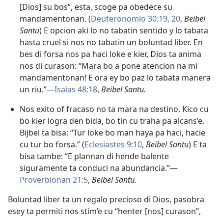
[Dios] su bos”, esta, scoge pa obedece su
mandamentonan. (
Deuteronomio 30:19, 20
,
Beibel
Santu
) E opcion aki lo no tabatin sentido y lo tabata
hasta cruel si nos no tabatin un boluntad liber. En
bes di forsa nos pa haci loke e kier, Dios ta anima
nos di curason: “Mara bo a pone atencion na mi
mandamentonan! E ora ey bo paz lo tabata manera
un riu.”—
Isaias 48:18
,
Beibel Santu.
Nos exito of fracaso no ta mara na destino. Kico cu
bo kier logra den bida, bo tin cu traha pa alcans’e.
Bijbel ta bisa: “Tur loke bo man haya pa haci, hacie
cu tur bo forsa.” (
Eclesiastes 9:10
,
Beibel Santu
) E ta
bisa tambe: “E plannan di hende balente
siguramente ta conduci na abundancia.”—
Proverbionan 21:5
,
Beibel Santu.
Boluntad liber ta un regalo precioso di Dios, pasobra
esey ta permiti nos stim’e cu “henter [nos] curason”,