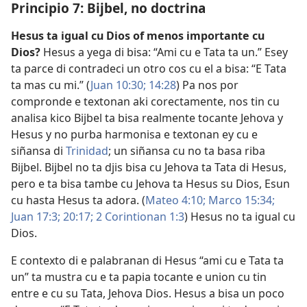
Principio 7: Bijbel, no doctrina
Hesus ta igual cu Dios of menos importante cu
Dios?
Hesus a yega di bisa: “Ami cu e Tata ta un.” Esey
ta parce di contradeci un otro cos cu el a bisa: “E Tata
ta mas cu mi.” (
Juan 10:30;
14:28
) Pa nos por
compronde e textonan aki corectamente, nos tin cu
analisa kico Bijbel ta bisa realmente tocante Jehova y
Hesus y no purba harmonisa e textonan ey cu e
siñansa di
Trinidad
; un siñansa cu no ta basa riba
Bijbel. Bijbel no ta djis bisa cu Jehova ta Tata di Hesus,
pero e ta bisa tambe cu Jehova ta Hesus su Dios, Esun
cu hasta Hesus ta adora. (
Mateo 4:​10;
Marco 15:34;
Juan 17:3;
20:17;
2 Corintionan 1:3
) Hesus no ta igual cu
Dios.
E contexto di e palabranan di Hesus “ami cu e Tata ta
un” ta mustra cu e ta papia tocante e union cu tin
entre e cu su Tata, Jehova Dios. Hesus a bisa un poco