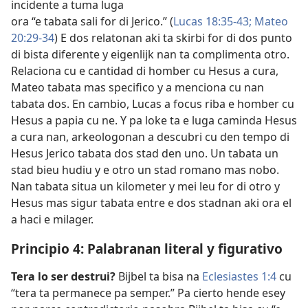
incidente a tuma luga
ora “e tabata sali for di Jerico.” (
Lucas 18:35-​43;
Mateo
20:29-​34
) E dos relatonan aki ta skirbi for di dos punto
di bista diferente y eigenlijk nan ta complimenta otro.
Relaciona cu e cantidad di homber cu Hesus a cura,
Mateo tabata mas specifico y a menciona cu nan
tabata dos. En cambio, Lucas a focus riba e homber cu
Hesus a papia cu ne. Y pa loke ta e luga caminda Hesus
a cura nan, arkeologonan a descubri cu den tempo di
Hesus Jerico tabata dos stad den uno. Un tabata un
stad bieu hudiu y e otro un stad romano mas nobo.
Nan tabata situa un kilometer y mei leu for di otro y
Hesus mas sigur tabata entre e dos stadnan aki ora el
a haci e milager.
Principio 4: Palabranan literal y figurativo
Tera lo ser destrui?
Bijbel ta bisa na
Eclesiastes 1:4
cu
“tera ta permanece pa semper.” Pa cierto hende esey