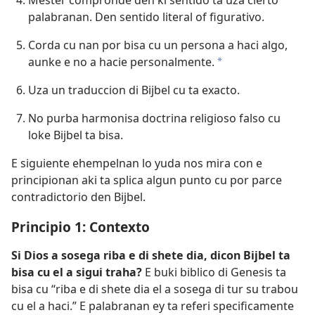
Mester compronde den ki sentido ta uza cierto
palabranan. Den sentido literal of figurativo.
Corda cu nan por bisa cu un persona a haci algo,
aunke e no a hacie personalmente.
a
Uza un traduccion di Bijbel cu ta exacto.
No purba harmonisa doctrina religioso falso cu
loke Bijbel ta bisa.
E siguiente ehempelnan lo yuda nos mira con e
principionan aki ta splica algun punto cu por parce
contradictorio den Bijbel.
Principio 1: Contexto
Si Dios a sosega riba e di shete dia, dicon Bijbel ta
bisa cu el a sigui traha?
E buki biblico di Genesis ta
bisa cu “riba e di shete dia el a sosega di tur su trabou
cu el a haci.” E palabranan ey ta referi specificamente