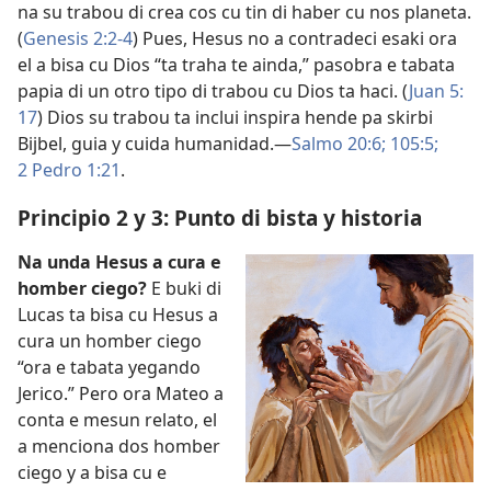
na su trabou di crea cos cu tin di haber cu nos planeta.
(
Genesis 2:​2-4
) Pues, Hesus no a contradeci esaki ora
el a bisa cu Dios “ta traha te ainda,” pasobra e tabata
papia di un otro tipo di trabou cu Dios ta haci. (
Juan 5:
17
) Dios su trabou ta inclui inspira hende pa skirbi
Bijbel, guia y cuida humanidad.—
Salmo 20:6;
105:5;
2 Pedro 1:​21
.
Principio 2 y 3: Punto di bista y historia
Na unda Hesus a cura e
homber ciego?
E buki di
Lucas ta bisa cu Hesus a
cura un homber ciego
“ora e tabata yegando
Jerico.” Pero ora Mateo a
conta e mesun relato, el
a menciona dos homber
ciego y a bisa cu e