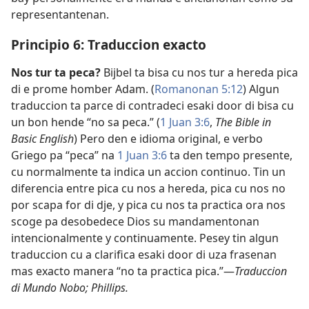
representantenan.
Principio 6: Traduccion exacto
Nos tur ta peca?
Bijbel ta bisa cu nos tur a hereda pica
di e prome homber Adam. (
Romanonan 5:12
) Algun
traduccion ta parce di contradeci esaki door di bisa cu
un bon hende “no sa peca.” (
1 Juan 3:6
,
The Bible in
Basic English
) Pero den e idioma original, e verbo
Griego pa “peca” na
1 Juan 3:6
ta den tempo presente,
cu normalmente ta indica un accion continuo. Tin un
diferencia entre pica cu nos a hereda, pica cu nos no
por scapa for di dje, y pica cu nos ta practica ora nos
scoge pa desobedece Dios su mandamentonan
intencionalmente y continuamente. Pesey tin algun
traduccion cu a clarifica esaki door di uza frasenan
mas exacto manera “no ta practica pica.”—
Traduccion
di Mundo Nobo; Phillips.