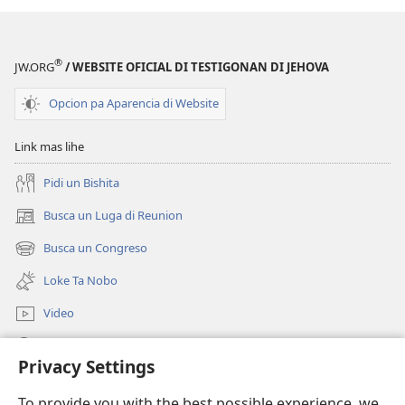
®
JW.ORG
/ WEBSITE OFICIAL DI TESTIGONAN DI JEHOVA
Opcion pa Aparencia di Website
Link mas lihe
Pidi un Bishita
Busca un Luga di Reunion
(opens
new
Busca un Congreso
(opens
window)
new
Loke Ta Nobo
window)
Video
Busca Riba JW.ORG
Privacy Settings
Donacion
(opens
To provide you with the best possible experience, we