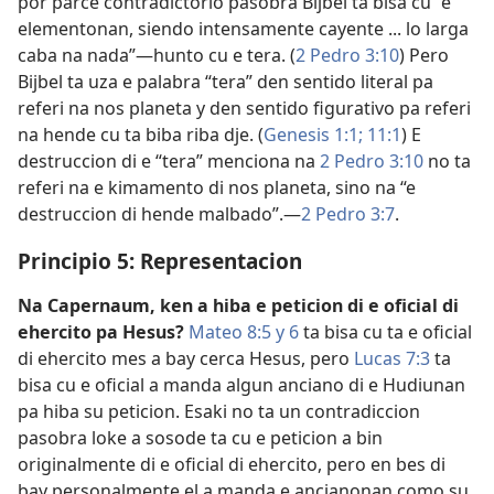
por parce contradictorio pasobra Bijbel ta bisa cu “e
elementonan, siendo intensamente cayente ... lo larga
caba na nada”—hunto cu e tera. (
2 Pedro 3:10
) Pero
Bijbel ta uza e palabra “tera” den sentido literal pa
referi na nos planeta y den sentido figurativo pa referi
na hende cu ta biba riba dje. (
Genesis 1:1;
11:1
) E
destruccion di e “tera” menciona na
2 Pedro 3:10
no ta
referi na e kimamento di nos planeta, sino na “e
destruccion di hende malbado”.—
2 Pedro 3:7
.
Principio 5: Representacion
Na Capernaum, ken a hiba e peticion di e oficial di
ehercito pa Hesus?
Mateo 8:5 y 6
ta bisa cu ta e oficial
di ehercito mes a bay cerca Hesus, pero
Lucas 7:3
ta
bisa cu e oficial a manda algun anciano di e Hudiunan
pa hiba su peticion. Esaki no ta un contradiccion
pasobra loke a sosode ta cu e peticion a bin
originalmente di e oficial di ehercito, pero en bes di
bay personalmente el a manda e ancianonan como su