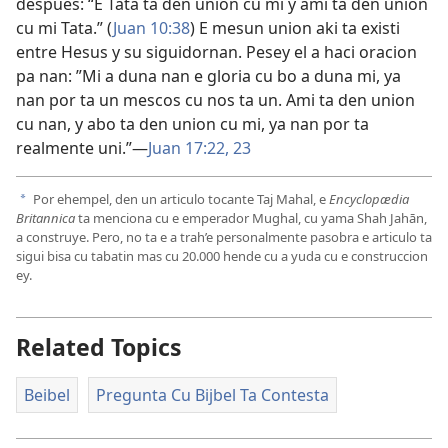
despues: “E Tata ta den union cu mi y ami ta den union
cu mi Tata.” (
Juan 10:38
) E mesun union aki ta existi
entre Hesus y su siguidornan. Pesey el a haci oracion
pa nan: ”Mi a duna nan e gloria cu bo a duna mi, ya
nan por ta un mescos cu nos ta un. Ami ta den union
cu nan, y abo ta den union cu mi, ya nan por ta
realmente uni.”—
Juan 17:22, 23
Por ehempel, den un articulo tocante Taj Mahal, e
Encyclopædia
a
Britannica
ta menciona cu e emperador Mughal, cu yama Shah Jahān,
a construye. Pero, no ta e a trah’e personalmente pasobra e articulo ta
sigui bisa cu tabatin mas cu 20.000 hende cu a yuda cu e construccion
ey.
Related Topics
Beibel
Pregunta Cu Bijbel Ta Contesta