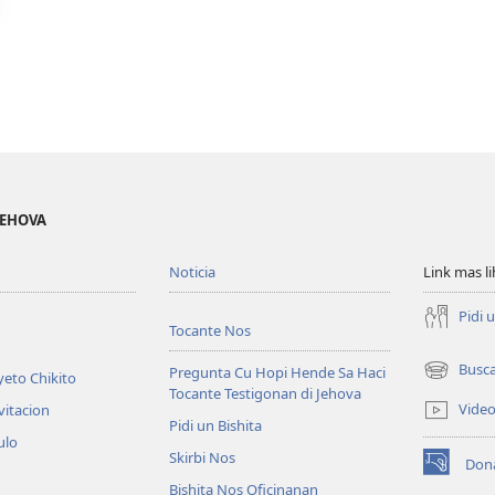
JEHOVA
Noticia
Link mas l
Pidi 
Tocante Nos
Busc
Pregunta Cu Hopi Hende Sa Haci
eto Chikito
(opens
Tocante Testigonan di Jehova
new
Vide
vitacion
window)
Pidi un Bishita
ulo
Skirbi Nos
Don
(opens
Bishita Nos Oficinanan