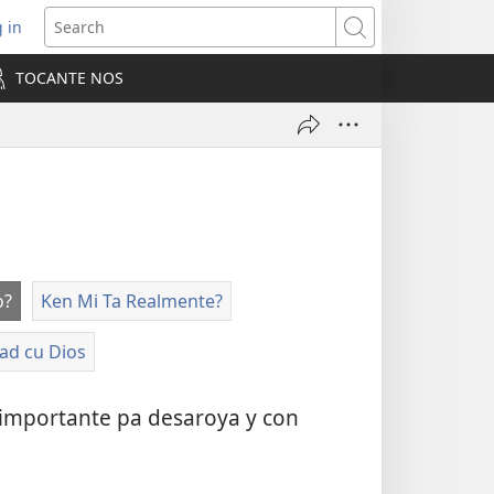
 in
pens
Search
ew
TOCANTE NOS
ndow)
o?
Ken Mi Ta Realmente?
ad cu Dios
 importante pa desaroya y con