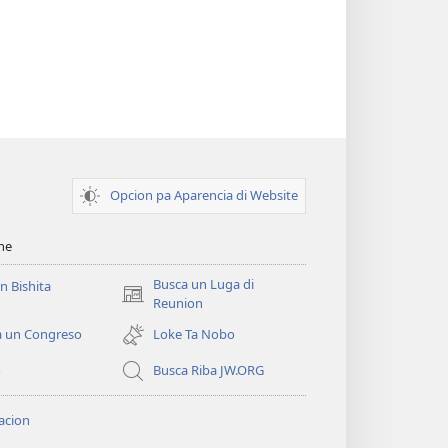
Opcion pa Aparencia di Website
ihe
Busca un Luga di
un Bishita
(opens
Reunion
new
a un Congreso
Loke Ta Nobo
window)
o
Busca Riba JW.ORG
acion