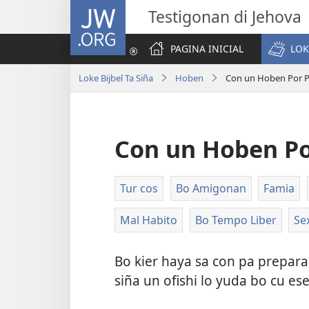
JW.ORG
Testigonan di Jehova
PAGINA INICIAL
LOK
Loke Bijbel Ta Siña
Hoben
Con un Hoben Por P
Con un Hoben Po
Tur cos
Bo Amigonan
Famia
Mal Habito
Bo Tempo Liber
Se
Bo kier haya sa con pa prepar
siña un ofishi lo yuda bo cu ese