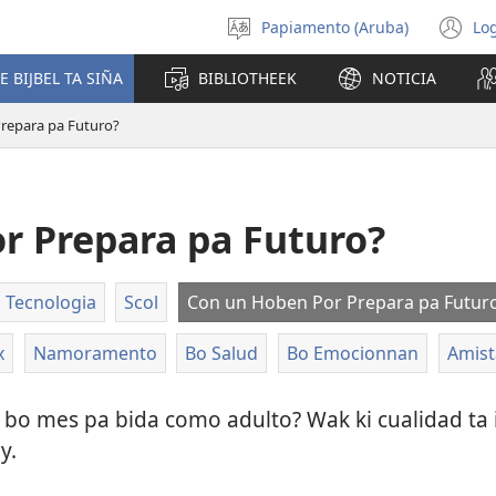
Papiamento (Aruba)
Log
Scoge
(o
idioma
n
E BIJBEL TA SIÑA
BIBLIOTHEEK
NOTICIA
wi
repara pa Futuro?
r Prepara pa Futuro?
Tecnologia
Scol
Con un Hoben Por Prepara pa Futur
x
Namoramento
Bo Salud
Bo Emocionnan
Amist
a bo mes pa bida como adulto? Wak ki cualidad ta
y.