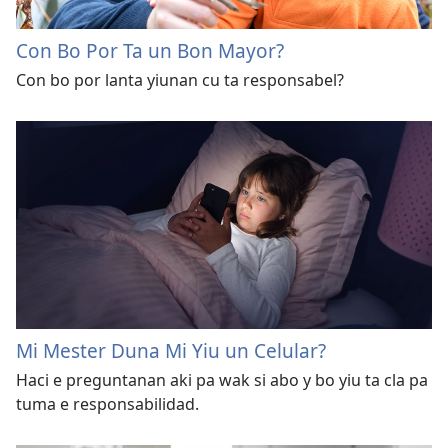
Con Bo Por Ta un Bon Mayor?
Con bo por lanta yiunan cu ta responsabel?
Mi Mester Duna Mi Yiu un Celular?
Haci e preguntanan aki pa wak si abo y bo yiu ta cla pa
tuma e responsabilidad.