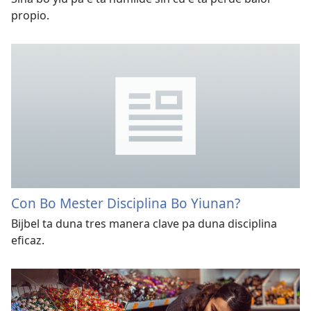
propio.
Con Bo Mester Disciplina Bo Yiunan?
Bijbel ta duna tres manera clave pa duna disciplina
eficaz.