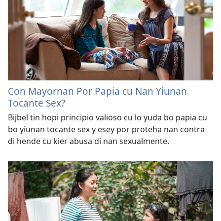
Con Mayornan Por Papia cu Nan Yiunan
Tocante Sex?
Bijbel tin hopi principio valioso cu lo yuda bo papia cu
bo yiunan tocante sex y esey por proteha nan contra
di hende cu kier abusa di nan sexualmente.