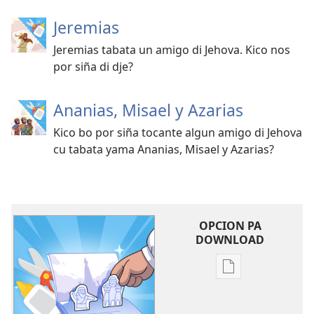
Jeremias
Jeremias tabata un amigo di Jehova. Kico nos
por siña di dje?
Ananias, Misael y Azarias
Kico bo por siña tocante algun amigo di Jehova
cu tabata yama Ananias, Misael y Azarias?
OPCION PA
DOWNLOAD
Opcion
pa
download