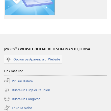
publicacion
digital
Siña
di
e
Amigonan
di
Jehova​
®
JW.ORG
/ WEBSITE OFICIAL DI TESTIGONAN DI JEHOVA
—
Cos
Opcion pa Aparencia di Website
Leuk
pa
Link mas lihe
Haci
Pidi un Bishita
Busca un Luga di Reunion
(opens
new
Busca un Congreso
(opens
window)
new
Loke Ta Nobo
window)