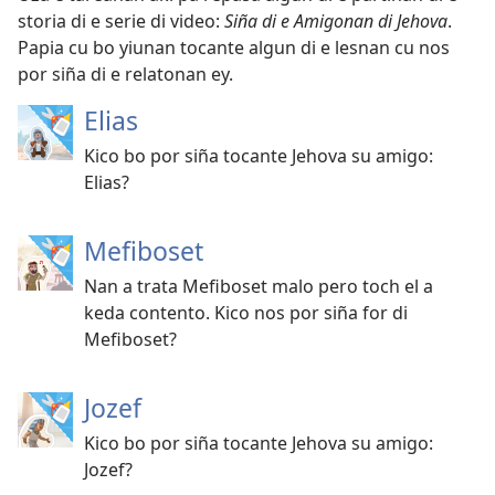
storia di e serie di video:
Siña di e Amigonan di Jehova
.
Papia cu bo yiunan tocante algun di e lesnan cu nos
por siña di e relatonan ey.
Elias
Kico bo por siña tocante Jehova su amigo:
Elias?
Mefiboset
Nan a trata Mefiboset malo pero toch el a
keda contento. Kico nos por siña for di
Mefiboset?
Jozef
Kico bo por siña tocante Jehova su amigo:
Jozef?