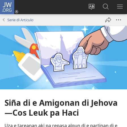
JW.ORG
Log
in
Cambia
Busca
MU
(opens
Idioma
Riba
ME
Serie di Articulo
new
di
JW.ORG
window)
Site
Siña di e Amigonan di Jehova​
—Cos Leuk pa Haci
Uza e tareanan aki pa repasa algun di e partinan di e