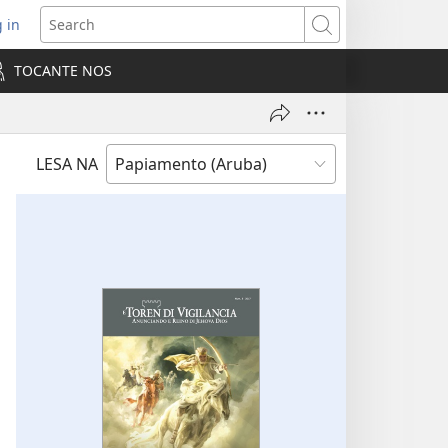
 in
pens
Search
ew
TOCANTE NOS
ndow)
LESA NA