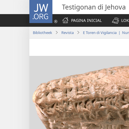
JW.ORG
Testigonan di Jehova
PAGINA INICIAL
LOK
Bibliotheek
Revista
E Toren di Vigilancia | Nu