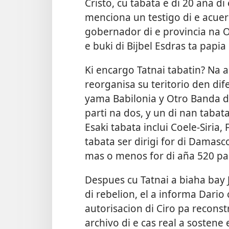
Cristo, cu tabata e di 20 aña di
menciona un testigo di e acuer
gobernador di e provincia na O
e buki di Bijbel Esdras ta papia 
Ki encargo Tatnai tabatin? Na 
reorganisa su teritorio den dif
yama Babilonia y Otro Banda di
parti na dos, y un di nan taba
Esaki tabata inclui Coele-Siria,
tabata ser dirigi for di Damas
mas o menos for di aña 520 pa
Despues cu Tatnai a biaha bay 
di rebelion, el a informa Dario
autorisacion di Ciro pa reconst
archivo di e cas real a sostene e