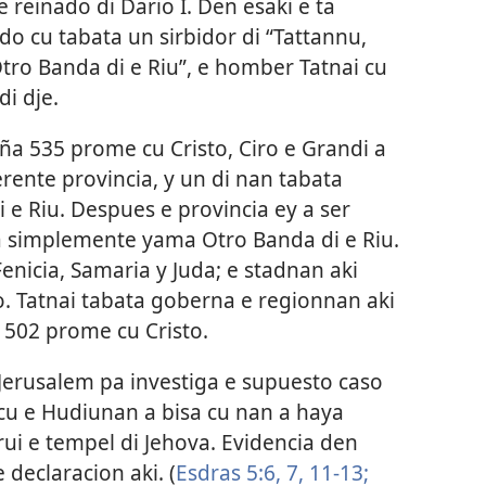
 e reinado di Dario I. Den esaki e ta
do cu tabata un sirbidor di “Tattannu,
tro Banda di e Riu”, e homber Tatnai cu
di dje.
aña 535 prome cu Cristo, Ciro e Grandi a
erente provincia, y un di nan tabata
 e Riu. Despues e provincia ey a ser
ta simplemente yama Otro Banda di e Riu.
 Fenicia, Samaria y Juda; e stadnan aki
co. Tatnai tabata goberna e regionnan aki
 502 prome cu Cristo.
Jerusalem pa investiga e supuesto caso
 cu e Hudiunan a bisa cu nan a haya
rui e tempel di Jehova. Evidencia den
 declaracion aki. (
Esdras 5:6, 7,
11-13;