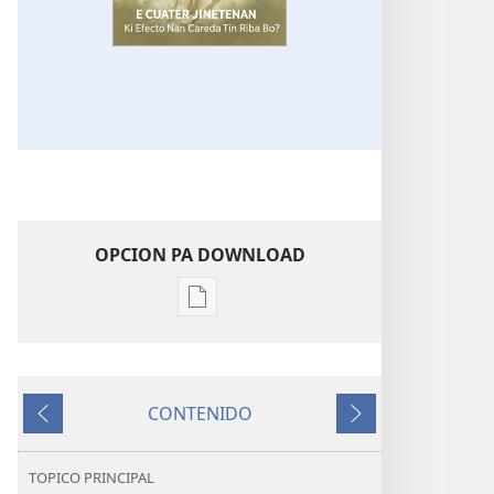
OPCION PA DOWNLOAD
Opcion
pa
download
publicacion
CONTENIDO
digital
Anterior
Siguiente
E
TOREN
TOPICO PRINCIPAL