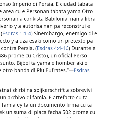
enso Imperio di Persia. E ciudad tabata
 e area cu e Personan tabata yama Otro
rsonan a conkista Babilonia, nan a libra
verio y a autorisa nan pa reconstrui e
(
Esdras 1:1-4
) Sinembargo, enemigo di e
cto y a uza esaki como un pretexto pa
contra Persia. (
Esdras 4:4-16
) Durante e
486 prome cu Cristo), un oficial Perso
asunto. Bijbel ta yama e homber aki e
e otro banda di Riu Eufrates.”—
Esdras
nai skirbi na spijkerschrift a sobrevivi
un archivo di famia. E artefacto cu ta
e famia ey ta un documento firma cu ta
ek un suma di placa fecha 502 prome cu