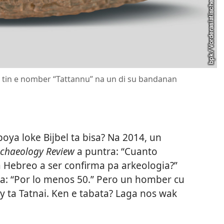
ift tin e nomber “Tattannu” na un di su bandanan
oya loke Bijbel ta bisa? Na 2014, un
Archaeology Review
a puntra: “Cuanto
 Hebreo a ser confirma pa arkeologia?”
 ta: “Por lo menos 50.” Pero un homber cu
y ta Tatnai. Ken e tabata? Laga nos wak