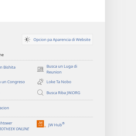
Opcion pa Aparencia di Website
ihe
Busca un Luga di
un Bishita
(opens
Reunion
new
a un Congreso
Loke Ta Nobo
window)
o
Busca Riba JW.ORG
acion
htower
®
JW Hub
(opens
LIOTHEEK ONLINE
new