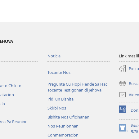
JEHOVA
Noticia
Link mas l
Pidi 
Tocante Nos
Busc
Pregunta Cu Hopi Hende Sa Haci
eto Chikito
(opens
Tocante Testigonan di Jehova
new
Vide
vitacion
window)
Pidi un Bishita
ulo
Skirbi Nos
Don
(opens
Bishita Nos Oficinanan
new
area Pa Reunion
window)
Watc
Nos Reunionnan
(opens
BIB
Conmemoracion
new