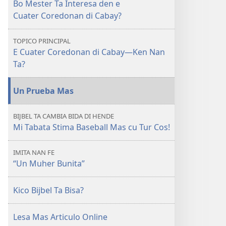
DI
Bo Mester Ta Interesa den e
VIGILANCIA
Cuater Coredonan di Cabay?
E Cuater
Jinetenan​
TOPICO PRINCIPAL
—⁠Ki
E Cuater Coredonan di Cabay​—⁠Ken Nan
Efecto
Ta?
Nan
Careda
Un Prueba Mas
Tin
Riba
BIJBEL TA CAMBIA BIDA DI HENDE
Bo?
Mi Tabata Stima Baseball Mas cu Tur Cos!
IMITA NAN FE
“Un Muher Bunita”
Kico Bijbel Ta Bisa?
Lesa Mas Articulo Online