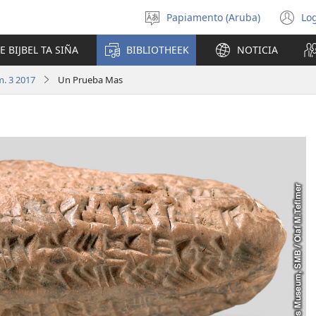
Papiamento (Aruba)
Log
Scoge
(o
idioma
n
E BIJBEL TA SIÑA
BIBLIOTHEEK
NOTICIA
wi
m. 3 2017
Un Prueba Mas