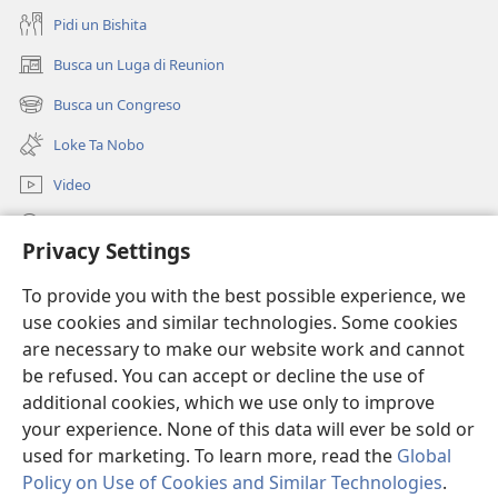
Riba
Pidi un Bishita
Bo?
Busca un Luga di Reunion
(opens
new
Busca un Congreso
(opens
window)
new
Loke Ta Nobo
window)
Video
Busca Riba JW.ORG
Privacy Settings
Donacion
(opens
To provide you with the best possible experience, we
new
use cookies and similar technologies. Some cookies
window)
Watchtower BIBLIOTHEEK ONLINE
are necessary to make our website work and cannot
(opens
new
be refused. You can accept or decline the use of
®
JW Hub
window)
additional cookies, which we use only to improve
(opens
new
your experience. None of this data will ever be sold or
window)
used for marketing. To learn more, read the
Global
Policy on Use of Cookies and Similar Technologies
.