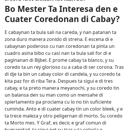
Bo Mester Ta Interesa den e
Cuater Coredonan di Cabay?
E cabaynan ta bula sali na careda, y nan patanan ta
zona duro manera zonido di strena. E escena di e
cabaynan poderoso cu nan coredonan ta pinta un
cuadro asina bibo cu casi nan ta bula sali for di e
paginanan di Bijbel. E prome cabay ta blanco, y su
coredo ta un rey glorioso cu a caba di ser corona. Tras
di dje ta bin un cabay color di candela, y su coredo ta
kita paz for di riba Tera. Despues ta sigui e di tres
cabay, e ta preto manera meyanochi, y su coredo tin
un balansa den su man como un mensahe di
spiertamento pa proclama cu lo no tin suficiente
cuminda. Anto e di cuater cabay tin un color bleek, y e
ta trece maleza y otro peligernan di morto. Su coredo
ta Morto mes. Y Graf, es decir, e graf comun di
humanidad, ta sigui net su tras y ta colecta e