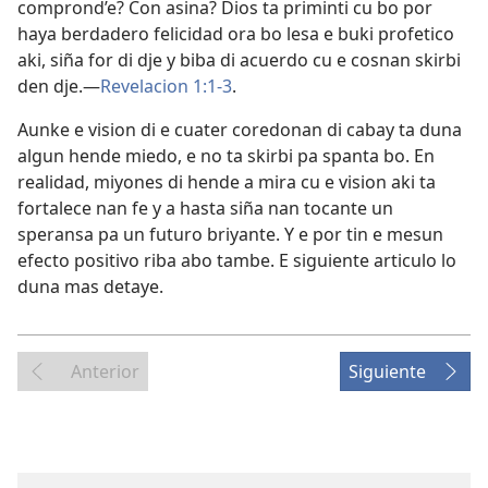
comprond’e? Con asina? Dios ta priminti cu bo por
haya berdadero felicidad ora bo lesa e buki profetico
aki, siña for di dje y biba di acuerdo cu e cosnan skirbi
den dje.—
Revelacion 1:1-3
.
Aunke e vision di e cuater coredonan di cabay ta duna
algun hende miedo, e no ta skirbi pa spanta bo. En
realidad, miyones di hende a mira cu e vision aki ta
fortalece nan fe y a hasta siña nan tocante un
speransa pa un futuro briyante. Y e por tin e mesun
efecto positivo riba abo tambe. E siguiente articulo lo
duna mas detaye.
Anterior
Siguiente