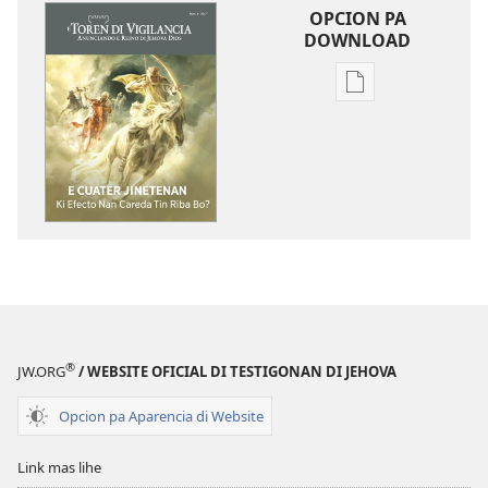
OPCION PA
DOWNLOAD
Opcion
pa
download
publicacion
digital
E
TOREN
DI
VIGILANCIA
E Cuater
Jinetenan​
®
JW.ORG
/ WEBSITE OFICIAL DI TESTIGONAN DI JEHOVA
—⁠Ki
Efecto
Opcion pa Aparencia di Website
Nan
Careda
Link mas lihe
Tin