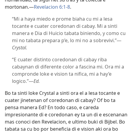
mortonan.—
Revelacion 6:1-8
.
“Mi a haya miedo e prome biaha cu mi a lesa
tocante e cuater coredonan di cabay. Mi a sinti
manera e Dia di Huicio tabata biniendo, y como cu
mi no tabata prepara p’e, lo mi no a sobrevivi.”—
Crystal.
“E cuater distinto coredonan di cabay riba
cabaynan di diferente color a fascina mi. Ora mi a
compronde loke e vision ta nifica, mi a hay’e
logico.”—
Ed.
Bo ta sinti loke Crystal a sinti ora el a lesa tocante e
cuater jinetenan of coredonan di cabay? Of bo ta
pensa manera Ed? En todo caso, e careda
impresionante di e coredonan ey ta un di e escenanan
mas conoci den Revelacion, e ultimo buki di Bijbel. Bo
tabata sa cu bo por beneficia di e vision aki ora bo