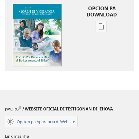
OPCION PA
DOWNLOAD
Opcion
pa
download
publicacion
digital
E
TOREN
DI
VIGILANCIA
Con
Bo
®
JW.ORG
/ WEBSITE OFICIAL DI TESTIGONAN DI JEHOVA
Por
Beneficia
Opcion pa Aparencia di Website
Mas
di
Link mas lihe