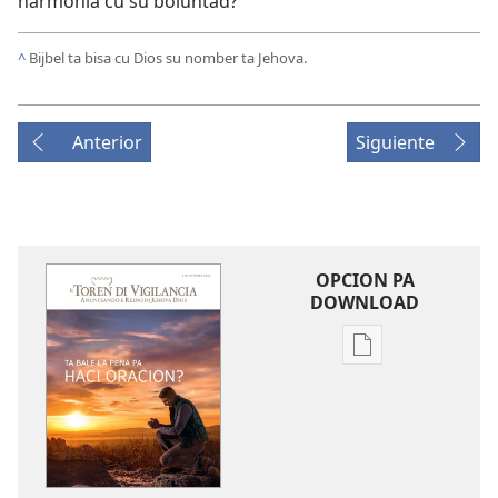
harmonia cu su boluntad?
^
Bijbel ta bisa cu
Dios su nomber
ta Jehova.
Anterior
Siguiente
OPCION PA
DOWNLOAD
Opcion
pa
download
publicacion
digital
E