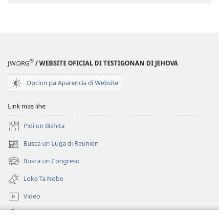
TOREN
DI
VIGILANCIA
Ta
Bale
®
JW.ORG
/ WEBSITE OFICIAL DI TESTIGONAN DI JEHOVA
la
Pena
Opcion pa Aparencia di Website
pa
Haci
Link mas lihe
Oracion?
Pidi un Bishita
Busca un Luga di Reunion
(opens
new
Busca un Congreso
(opens
window)
new
Loke Ta Nobo
window)
Video
Busca Riba JW.ORG