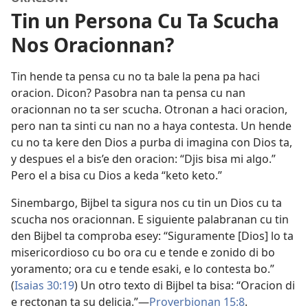
Tin un Persona Cu Ta Scucha
Nos Oracionnan?
Tin hende ta pensa cu no ta bale la pena pa haci
oracion. Dicon? Pasobra nan ta pensa cu nan
oracionnan no ta ser scucha. Otronan a haci oracion,
pero nan ta sinti cu nan no a haya contesta. Un hende
cu no ta kere den Dios a purba di imagina con Dios ta,
y despues el a bis’e den oracion: “Djis bisa mi algo.”
Pero el a bisa cu Dios a keda “keto keto.”
Sinembargo, Bijbel ta sigura nos cu tin un Dios cu ta
scucha nos oracionnan. E siguiente palabranan cu tin
den Bijbel ta comproba esey: “Siguramente [Dios] lo ta
misericordioso cu bo ora cu e tende e zonido di bo
yoramento; ora cu e tende esaki, e lo contesta bo.”
(
Isaias 30:19
) Un otro texto di Bijbel ta bisa: “Oracion di
e rectonan ta su delicia.”—
Proverbionan 15:8
.