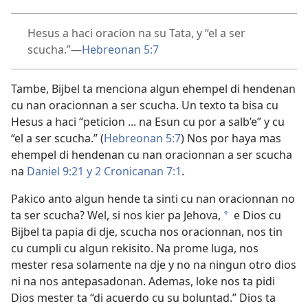
Hesus a haci oracion na su Tata, y “el a ser
scucha.”—
Hebreonan 5:7
Tambe, Bijbel ta menciona algun ehempel di hendenan
cu nan oracionnan a ser scucha. Un texto ta bisa cu
Hesus a haci “peticion ... na Esun cu por a salb’e” y cu
“el a ser scucha.” (
Hebreonan 5:7
) Nos por haya mas
ehempel di hendenan cu nan oracionnan a ser scucha
na
Daniel 9:21 y
2 Cronicanan 7:1
.
Pakico anto algun hende ta sinti cu nan oracionnan no
ta ser scucha? Wel, si nos kier pa Jehova,
e Dios cu
*
Bijbel ta papia di dje, scucha nos oracionnan, nos tin
cu cumpli cu algun rekisito. Na prome luga, nos
mester resa solamente na dje y no na ningun otro dios
ni na nos antepasadonan. Ademas, loke nos ta pidi
Dios mester ta “di acuerdo cu su boluntad.” Dios ta