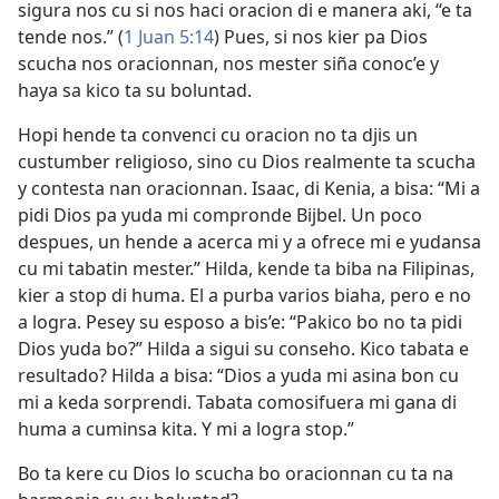
sigura nos cu si nos haci oracion di e manera aki, “e ta
tende nos.” (
1 Juan 5:14
) Pues, si nos kier pa Dios
scucha nos oracionnan, nos mester siña conoc’e y
haya sa kico ta su boluntad.
Hopi hende ta convenci cu oracion no ta djis un
custumber religioso, sino cu Dios realmente ta scucha
y contesta nan oracionnan. Isaac, di Kenia, a bisa: “Mi a
pidi Dios pa yuda mi compronde Bijbel. Un poco
despues, un hende a acerca mi y a ofrece mi e yudansa
cu mi tabatin mester.” Hilda, kende ta biba na Filipinas,
kier a stop di huma. El a purba varios biaha, pero e no
a logra. Pesey su esposo a bis’e: “Pakico bo no ta pidi
Dios yuda bo?” Hilda a sigui su conseho. Kico tabata e
resultado? Hilda a bisa: “Dios a yuda mi asina bon cu
mi a keda sorprendi. Tabata comosifuera mi gana di
huma a cuminsa kita. Y mi a logra stop.”
Bo ta kere cu Dios lo scucha bo oracionnan cu ta na