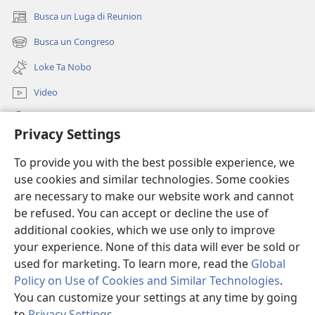
Busca un Luga di Reunion
(opens
new
Busca un Congreso
(opens
window)
new
Loke Ta Nobo
window)
Video
Busca Riba JW.ORG
Privacy Settings
Donacion
(opens
To provide you with the best possible experience, we
new
use cookies and similar technologies. Some cookies
window)
Watchtower BIBLIOTHEEK ONLINE
are necessary to make our website work and cannot
(opens
be refused. You can accept or decline the use of
new
®
JW Hub
window)
additional cookies, which we use only to improve
(opens
new
your experience. None of this data will ever be sold or
window)
used for marketing. To learn more, read the
Global
Policy on Use of Cookies and Similar Technologies
.
Copyright
© 2026 Watch Tower Bible and Tract Society of Pennsylvania.
You can customize your settings at any time by going
CONDICIONNAN DI UZO
|
MANEHO DI PRIVACIDAD
|
PRIVACY
to
Privacy Settings
.