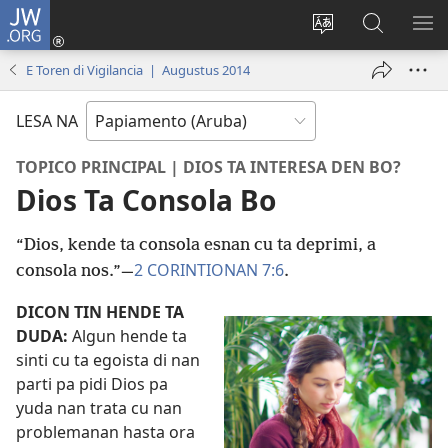
JW.ORG
Log
in
Cambia
Busca
MU
(opens
Idioma
Riba
ME
E Toren di Vigilancia | Augustus 2014
new
di
JW.ORG
window)
Site
LESA NA
TOPICO PRINCIPAL | DIOS TA INTERESA DEN BO?
Dios Ta Consola Bo
“Dios, kende ta consola esnan cu ta deprimi, a
2 CORINTIONAN 7:6
consola nos.”​—
.
DICON TIN HENDE TA
DUDA:
Algun hende ta
sinti cu ta egoista di nan
parti pa pidi Dios pa
yuda nan trata cu nan
problemanan hasta ora