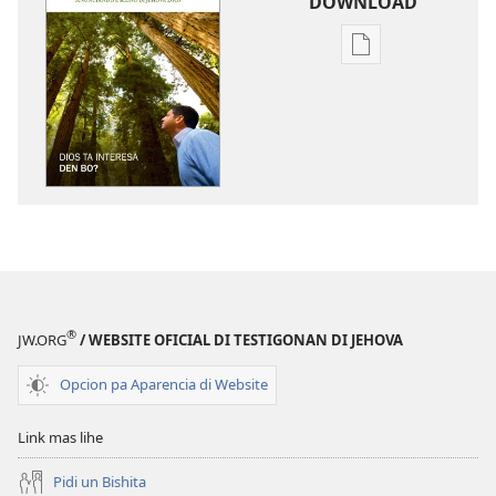
DOWNLOAD
Opcion
pa
download
publicacion
digital
E
TOREN
DI
VIGILANCIA
Dios
Ta
®
JW.ORG
/ WEBSITE OFICIAL DI TESTIGONAN DI JEHOVA
Interesa
den
Opcion pa Aparencia di Website
Bo?
Link mas lihe
Pidi un Bishita