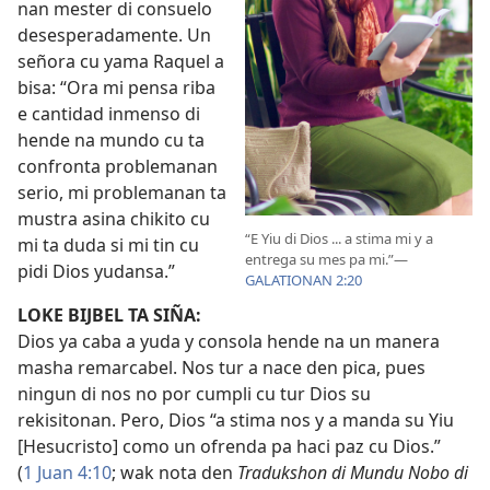
nan mester di consuelo
desesperadamente. Un
señora cu yama Raquel a
bisa: “Ora mi pensa riba
e cantidad inmenso di
hende na mundo cu ta
confronta problemanan
serio, mi problemanan ta
mustra asina chikito cu
“E Yiu di Dios ... a stima mi y a
mi ta duda si mi tin cu
entrega su mes pa mi.”​—
pidi Dios yudansa.”
GALATIONAN 2:20
LOKE BIJBEL TA SIÑA:
Dios ya caba a yuda y consola hende na un manera
masha remarcabel. Nos tur a nace den pica, pues
ningun di nos no por cumpli cu tur Dios su
rekisitonan. Pero, Dios “a stima nos y a manda su Yiu
[Hesucristo] como un ofrenda pa haci paz cu Dios.”
(
1 Juan 4:10
; wak nota den
Tradukshon di Mundu Nobo di