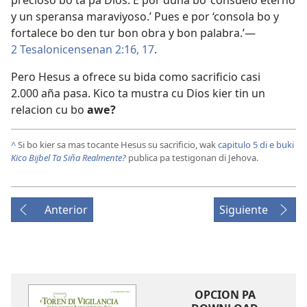
precioso bo ta pa Dios. E por duna bo ‘consuelo eterno
y un speransa maraviyoso.’ Pues e por ‘consola bo y
fortalece bo den tur bon obra y bon palabra.’—
2 Tesalonicensenan 2:16, 17
.
Pero Hesus a ofrece su bida como sacrificio casi
2.000 aña pasa. Kico ta mustra cu Dios kier tin un
relacion cu bo
awe?
^
Si bo kier sa mas tocante Hesus su sacrificio, wak
capitulo 5 di e buki
Kico Bijbel Ta Siña Realmente?
publica pa testigonan di Jehova.
Anterior
Siguiente
OPCION PA