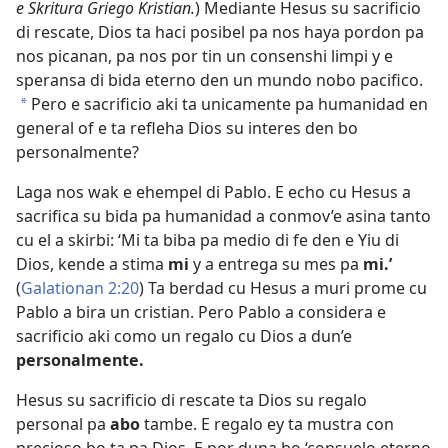
e Skritura Griego Kristian.
) Mediante Hesus su sacrificio
di rescate, Dios ta haci posibel pa nos haya pordon pa
nos picanan, pa nos por tin un consenshi limpi y e
speransa di bida eterno den un mundo nobo pacifico.
Pero e sacrificio aki ta unicamente pa humanidad en
*
general of e ta refleha Dios su interes den bo
personalmente?
Laga nos wak e ehempel di Pablo. E echo cu Hesus a
sacrifica su bida pa humanidad a conmov’e asina tanto
cu el a skirbi: ‘Mi ta biba pa medio di fe den e Yiu di
Dios, kende a stima
mi
y a entrega su mes pa
mi.’
(
Galationan 2:20
) Ta berdad cu Hesus a muri prome cu
Pablo a bira un cristian. Pero Pablo a considera e
sacrificio aki como un regalo cu Dios a dun’e
personalmente.
Hesus su sacrificio di rescate ta Dios su regalo
personal pa
abo
tambe. E regalo ey ta mustra con