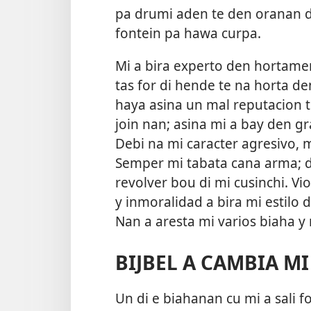
pa drumi aden te den oranan d
fontein pa hawa curpa.
Mi a bira experto den hortament
tas for di hende te na horta de
haya asina un mal reputacion 
join nan; asina mi a bay den gr
Debi na mi caracter agresivo, 
Semper mi tabata cana arma; d
revolver bou di mi cusinchi. V
y inmoralidad a bira mi estilo 
Nan a aresta mi varios biaha y 
BIJBEL A CAMBIA MI
Un di e biahanan cu mi a sali fo