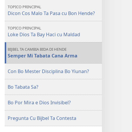
Dicon
TOPICO PRINCIPAL
Cos
Dicon Cos Malo Ta Pasa cu Bon Hende?
Malo
Ta
TOPICO PRINCIPAL
Pasa
Loke Dios Ta Bay Haci cu Maldad
cu
Bon
BIJBEL TA CAMBIA BIDA DI HENDE
Hende?
Semper Mi Tabata Cana Arma
Con Bo Mester Disciplina Bo Yiunan?
Bo Tabata Sa?
Bo Por Mira e Dios Invisibel?
Pregunta Cu Bijbel Ta Contesta