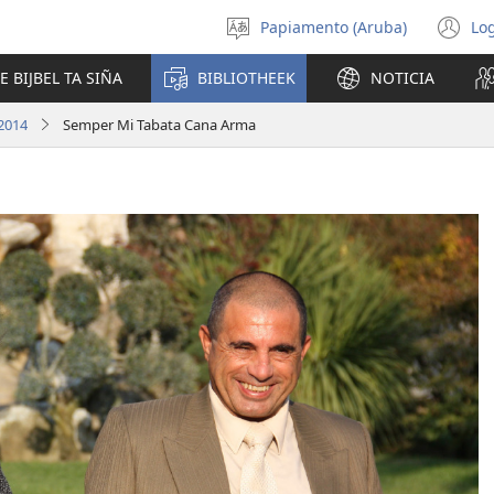
Papiamento (Aruba)
Log
Scoge
(o
idioma
n
E BIJBEL TA SIÑA
BIBLIOTHEEK
NOTICIA
wi
 2014
Semper Mi Tabata Cana Arma