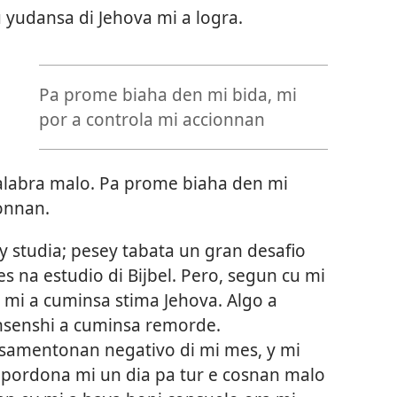
u yudansa di Jehova mi a logra.
Pa prome biaha den mi bida, mi
por a controla mi accionnan
i
palabra malo. Pa prome biaha den mi
ionnan.
y studia; pesey tabata un gran desafio
s na estudio di Bijbel. Pero, segun cu mi
ki mi a cuminsa stima Jehova. Algo a
nsenshi a cuminsa remorde.
samentonan negativo di mi mes, y mi
a pordona mi un dia pa tur e cosnan malo