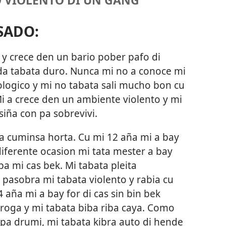
SADO:
 y crece den un bario pober pafo di
da tabata duro. Nunca mi no a conoce mi
ogico y mi no tabata sali mucho bon cu
Mi a crece den un ambiente violento y mi
siña con pa sobrevivi.
a cuminsa horta. Cu mi 12 aña mi a bay
diferente ocasion mi tata mester a bay
ba mi cas bek. Mi tabata pleita
pasobra mi tabata violento y rabia cu
aña mi a bay for di cas sin bin bek
roga y mi tabata biba riba caya. Como
pa drumi, mi tabata kibra auto di hende