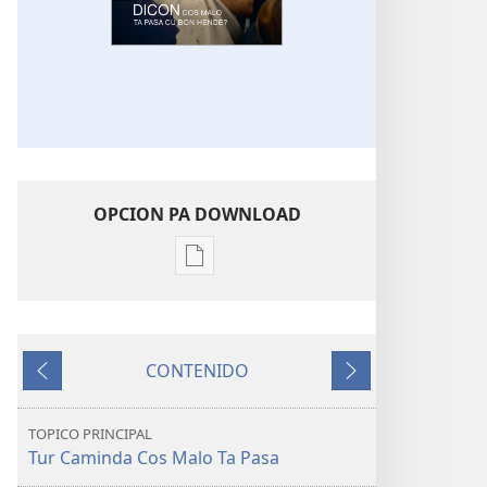
OPCION PA DOWNLOAD
Opcion
pa
download
publicacion
CONTENIDO
digital
Anterior
Siguiente
E
TOREN
TOPICO PRINCIPAL
DI
Tur Caminda Cos Malo Ta Pasa
VIGILANCIA