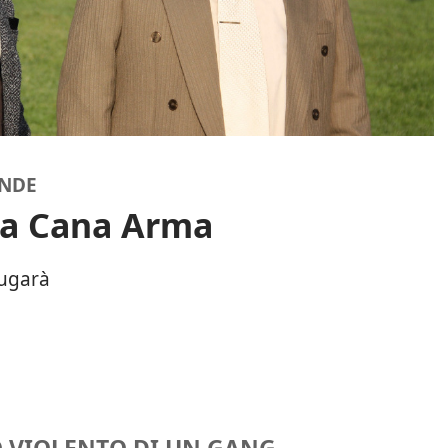
ENDE
ta Cana Arma
Lugarà
O VIOLENTO DI UN GANG