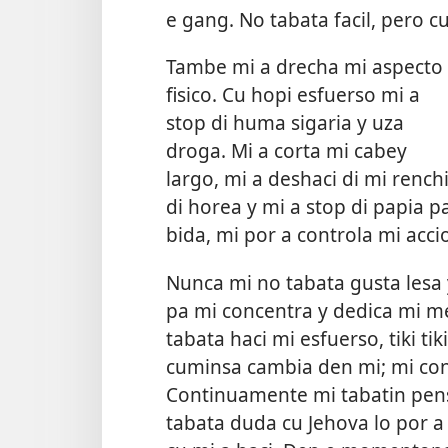
e gang. No tabata facil, pero c
Tambe mi a drecha mi aspecto
fisico. Cu hopi esfuerso mi a
stop di huma sigaria y uza
droga. Mi a corta mi cabey
largo, mi a deshaci di mi rench
di horea y mi a stop di papia 
bida, mi por a controla mi acc
Nunca mi no tabata gusta lesa 
pa mi concentra y dedica mi me
tabata haci mi esfuerso, tiki ti
cuminsa cambia den mi; mi co
Continuamente mi tabatin pen
tabata duda cu Jehova lo por 