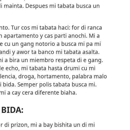
i mainta. Despues mi tabata busca un
o. Tur cos mi tabata haci: for di ranca
n apartamento y cas parti anochi. Mi a
te cu un gang notorio a busca mi pa mi
andi y awor ta banco mi tabata asalta.
mi a bira un miembro respeta di e gang.
e echo, mi tabata hasta drumi cu mi
iolencia, droga, hortamento, palabra malo
di bida. Semper polis tabata busca mi.
mi a cay cera diferente biaha.
 BIDA:
r di prizon, mi a bay bishita un di mi