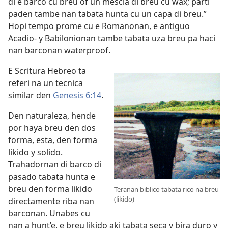
di e barco cu breu of un mescla di breu cu wax; parti
paden tambe nan tabata hunta cu un capa di breu.”
Hopi tempo prome cu e Romanonan, e antiguo
Acadio- y Babilonionan tambe tabata uza breu pa haci
nan barconan waterproof.
E Scritura Hebreo ta
referi na un tecnica
similar den
Genesis 6:14
.
Den naturaleza, hende
por haya breu den dos
forma, esta, den forma
likido y solido.
Trahadornan di barco di
pasado tabata hunta e
breu den forma likido
Teranan biblico tabata rico na breu
(likido)
directamente riba nan
barconan. Unabes cu
nan a hunt’e, e breu likido aki tabata seca y bira duro y