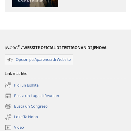
digital
E
TOREN
DI
VIGILANCIA
Dicon
Cos
®
JW.ORG
/ WEBSITE OFICIAL DI TESTIGONAN DI JEHOVA
Malo
Ta
Opcion pa Aparencia di Website
Pasa
cu
Link mas lihe
Bon
Hende?
Pidi un Bishita
Busca un Luga di Reunion
(opens
new
Busca un Congreso
(opens
window)
new
Loke Ta Nobo
window)
Video