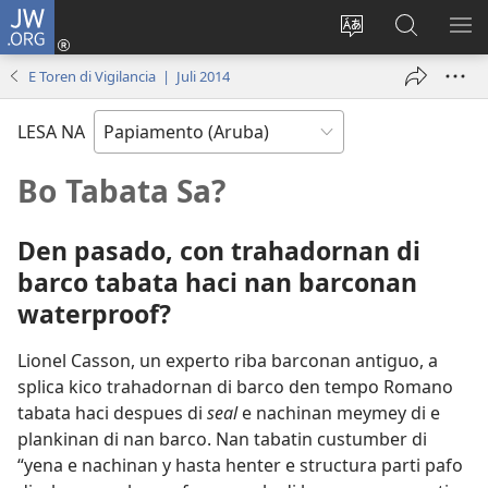
JW.ORG
Log
in
Cambia
Busca
MU
(opens
Idioma
Riba
ME
E Toren di Vigilancia | Juli 2014
new
di
JW.ORG
window)
Site
LESA NA
Bo Tabata Sa?
Den pasado, con trahadornan di
barco tabata haci nan barconan
waterproof?
Lionel Casson, un experto riba barconan antiguo, a
splica kico trahadornan di barco den tempo Romano
tabata haci despues di
seal
e nachinan meymey di e
plankinan di nan barco. Nan tabatin custumber di
“yena e nachinan y hasta henter e structura parti pafo