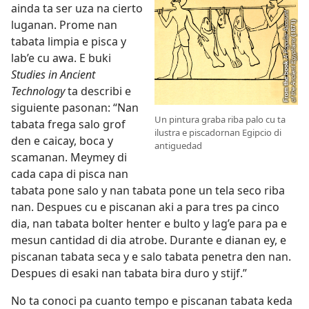
ainda ta ser uza na cierto
luganan. Prome nan
tabata limpia e pisca y
lab’e cu awa. E buki
Studies in Ancient
Technology
ta describi e
siguiente pasonan: “Nan
Un pintura graba riba palo cu ta
tabata frega salo grof
ilustra e piscadornan Egipcio di
den e caicay, boca y
antiguedad
scamanan. Meymey di
cada capa di pisca nan
tabata pone salo y nan tabata pone un tela seco riba
nan. Despues cu e piscanan aki a para tres pa cinco
dia, nan tabata bolter henter e bulto y lag’e para pa e
mesun cantidad di dia atrobe. Durante e dianan ey, e
piscanan tabata seca y e salo tabata penetra den nan.
Despues di esaki nan tabata bira duro y stijf.”
No ta conoci pa cuanto tempo e piscanan tabata keda