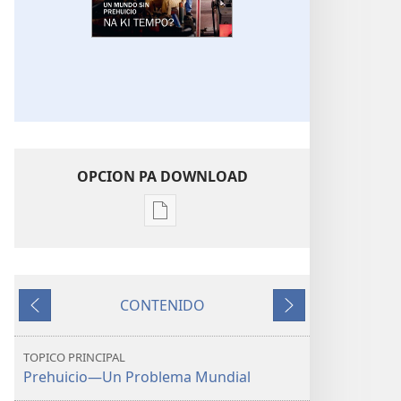
OPCION PA DOWNLOAD
Opcion
pa
download
publicacion
CONTENIDO
digital
Anterior
Siguiente
E
TOREN
TOPICO PRINCIPAL
DI
Prehuicio—Un Problema Mundial
VIGILANCIA