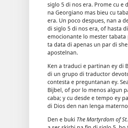
siglo 5 di nos era. Prome cu e 
na Georgiano mas bieu cu tabat
era. Un poco despues, nan a de
di siglo 5 di nos era, of hasta
emocionante lo mester tabata 
ta data di apenas un par di sh
apostelnan.
Ken a traduci e partinan ey di 
di un grupo di traductor devot
contesta e preguntanan ey. Sea 
Bijbel, of por lo menos algun pa
caba; y cu desde e tempo ey pa
di Dios den nan lenga materno
Den e buki
The Martyrdom of St
a ser skirbi na fin di siglo 5, 