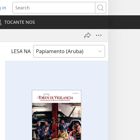
 in
pens
Search
ew
TOCANTE NOS
ndow)
LESA NA