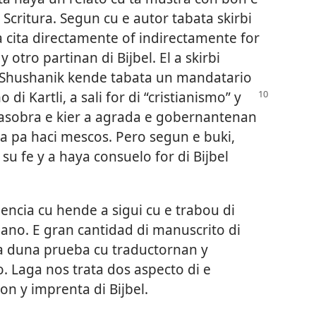
critura. Segun cu e autor tabata skirbi
l a cita directamente of indirectamente for
otro partinan di Bijbel. El a skirbi
 Shushanik kende tabata un mandatario
 di Kartli, a sali
for di “cristianismo” y
pasobra e kier a agrada e gobernantenan
sa pa haci mescos. Pero segun e buki,
u fe y a haya consuelo for di Bijbel
dencia cu hende a sigui cu e trabou di
iano. E gran cantidad di manuscrito di
ta duna prueba cu traductornan y
. Laga nos trata dos aspecto di e
ion y imprenta di Bijbel.