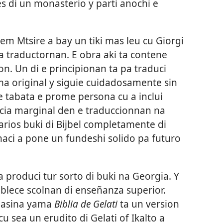
 di un monasterio y parti anochi e
m Mtsire a bay un tiki mas leu cu Giorgi
a traductornan. E obra aki ta contene
on. Un di e principionan ta pa traduci
oma original y siguie cuidadosamente sin
e tabata e prome persona cu a inclui
ncia marginal den e traduccionnan na
rios buki di Bijbel completamente di
aci a pone un fundeshi solido pa futuro
a produci tur sorto di buki na Georgia. Y
tablece scolnan di enseñanza superior.
e asina yama
Biblia de Gelati
ta un version
 sea un erudito di Gelati of Ikalto a