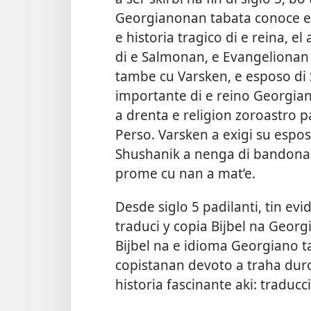
Georgianonan tabata conoce e S
e historia tragico di e reina, e
di e Salmonan, e Evangelionan y 
tambe cu Varsken, e esposo di
importante di e reino Georgiano
a drenta e religion zoroastro 
Perso. Varsken a exigi su espo
Shushanik a nenga di bandona s
prome cu nan a mat’e.
Desde siglo 5 padilanti, tin evi
traduci y copia Bijbel na Georg
Bijbel na e idioma Georgiano 
copistanan devoto a traha duro
historia fascinante aki: traducc