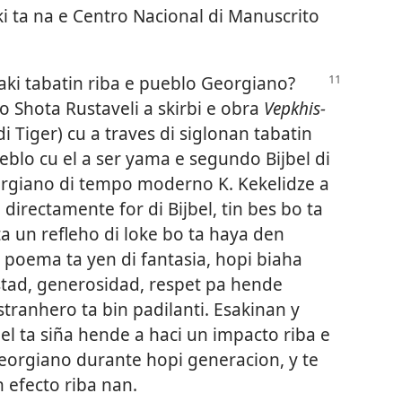
ki ta na e Centro Nacional di Manuscrito
l aki tabatin riba e pueblo Georgiano?
o Shota Rustaveli a skirbi e obra
Vepkhis-
 Tiger) cu a traves di siglonan tabatin
ueblo cu el a ser yama e segundo Bijbel di
rgiano di tempo moderno K. Kekelidze a
directamente for di Bijbel, tin bes bo ta
a un refleho di loke bo ta haya den
 e poema ta yen di fantasia, hopi biaha
tad, generosidad, respet pa hende
ranhero ta bin padilanti. Esakinan y
el ta siña hende a haci un impacto riba e
eorgiano durante hopi generacion, y te
 efecto riba nan.