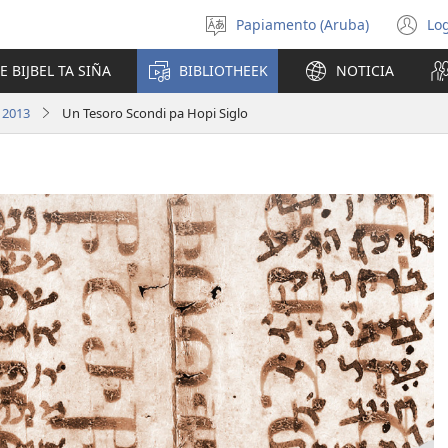
Papiamento (Aruba)
Log
Scoge
(o
idioma
n
E BIJBEL TA SIÑA
BIBLIOTHEEK
NOTICIA
wi
i 2013
Un Tesoro Scondi pa Hopi Siglo