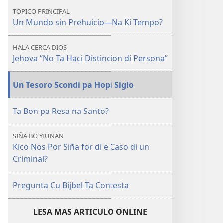
Un
TOPICO PRINCIPAL
Mundo
Un Mundo sin Prehuicio—Na Ki Tempo?
sin
Prehuicio
HALA CERCA DIOS
—
Jehova “No Ta Haci Distincion di Persona”
Na
Ki
Un Tesoro Scondi pa Hopi Siglo
Tempo?
Ta Bon pa Resa na Santo?
SIÑA BO YIUNAN
Kico Nos Por Siña for di e Caso di un
Criminal?
Pregunta Cu Bijbel Ta Contesta
LESA MAS ARTICULO ONLINE