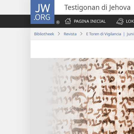
JW.ORG
Testigonan di Jehova
PAGINA INICIAL
LOK
Bibliotheek
Revista
E Toren di Vigilancia | Jun