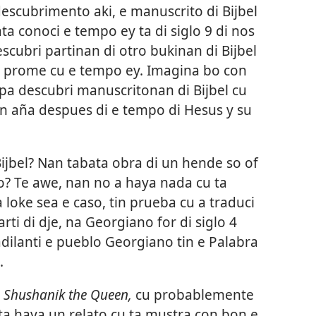
descubrimento aki, e manuscrito di Bijbel
a conoci e tempo ey ta di siglo 9 di nos
scubri partinan di otro bukinan di Bijbel
 di prome cu e tempo ey. Imagina bo con
pa descubri manuscritonan di Bijbel cu
en aña despues di e tempo di Hesus y su
Bijbel? Nan tabata obra di un hende so of
o? Te awe, nan no a haya nada cu ta
loke sea e caso, tin prueba cu a traduci
rti di dje, na Georgiano for di siglo 4
dilanti e pueblo Georgiano tin e Palabra
.
. Shushanik the Queen,
cu probablemente
bo ta haya un relato cu ta mustra con bon e