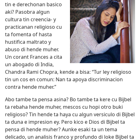
tin e derechonan basico
aki? Pasobra algun
cultura tin creencia- y
practicanan religioso cu
ta fomenta of hasta
hustifica maltrato y
abuso di hende muher.
Un corant Frances a cita
un abogado di India,
Chandra Rami Chopra, kende a bisa: “Tur ley religioso
tin un cos en comun: Nan ta apoya discriminacion
contra hende muher.”
Abo tambe ta pensa asina? Bo tambe ta kere cu Bijbel
ta rebaha hende muher, mescos cu hopi otro buki
religioso? Tin hende ta haya cu algun versiculo di Bijbel
ta duna e impresion ey. Pero kico e Dios di Bijbel ta
pensa di hende muher? Aunke esaki ta un tema
delicado, un analisis franco y profundo di loke Bijbel ta