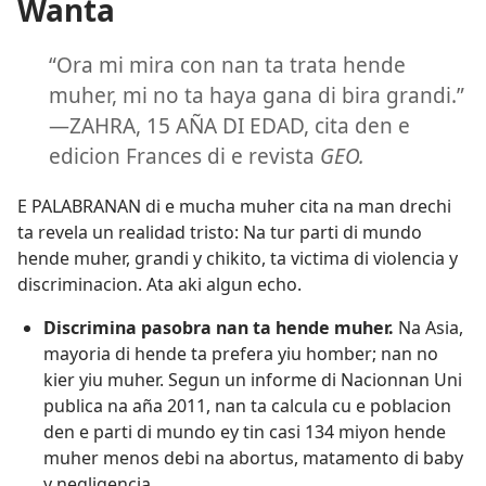
Wanta
“Ora mi mira con nan ta trata hende
muher, mi no ta haya gana di bira grandi.”​
—ZAHRA, 15 AÑA DI EDAD, cita den e
edicion Frances di e revista
GEO.
E PALABRANAN di e mucha muher cita na man drechi
ta revela un realidad tristo: Na tur parti di mundo
hende muher, grandi y chikito, ta victima di violencia y
discriminacion. Ata aki algun echo.
Discrimina pasobra nan ta hende muher.
Na Asia,
mayoria di hende ta prefera yiu homber; nan no
kier yiu muher. Segun un informe di Nacionnan Uni
publica na aña 2011, nan ta calcula cu e poblacion
den e parti di mundo ey tin casi 134 miyon hende
muher menos debi na abortus, matamento di baby
y negligencia.