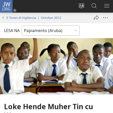
JW.ORG
Log
in
Cambia
Busca
MU
(opens
Idioma
Riba
ME
E Toren di Vigilancia | October 2012
new
di
JW.ORG
window)
Site
LESA NA
Loke Hende Muher Tin cu