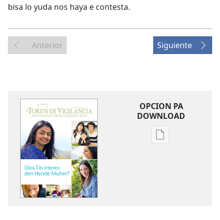
bisa lo yuda nos haya e contesta.
Anterior
Siguiente
OPCION PA
DOWNLOAD
Opcion
pa
download
publicacion
digital
E
TOREN