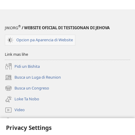
DI
VIGILANCIA
October 2012
®
JW.ORG
/ WEBSITE OFICIAL DI TESTIGONAN DI JEHOVA
Opcion pa Aparencia di Website
Link mas lihe
Pidi un Bishita
Busca un Luga di Reunion
(opens
new
Busca un Congreso
(opens
window)
new
Loke Ta Nobo
window)
Video
Busca Riba JW.ORG
Privacy Settings