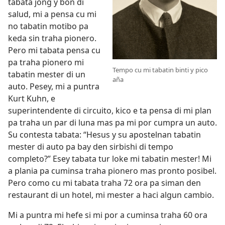
tabata jong y bon di
salud, mi a pensa cu mi
no tabatin motibo pa
keda sin traha pionero.
Pero mi tabata pensa cu
pa traha pionero mi
Tempo cu mi tabatin binti y pico
tabatin mester di un
aña
auto. Pesey, mi a puntra
Kurt Kuhn, e
superintendente di circuito, kico e ta pensa di mi plan
pa traha un par di luna mas pa mi por cumpra un auto.
Su contesta tabata: “Hesus y su apostelnan tabatin
mester di auto pa bay den sirbishi di tempo
completo?” Esey tabata tur loke mi tabatin mester! Mi
a plania pa cuminsa traha pionero mas pronto posibel.
Pero como cu mi tabata traha 72 ora pa siman den
restaurant di un hotel, mi mester a haci algun cambio.
Mi a puntra mi hefe si mi por a cuminsa traha 60 ora