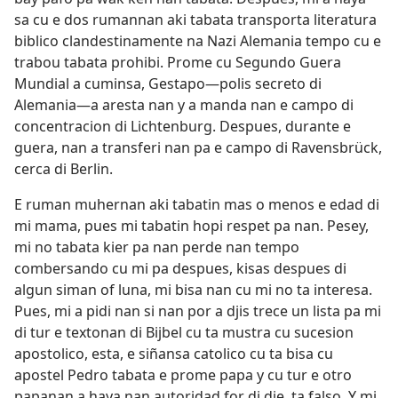
sa cu e dos rumannan aki tabata transporta literatura
biblico clandestinamente na Nazi Alemania tempo cu e
trabou tabata prohibi. Prome cu Segundo Guera
Mundial a cuminsa, Gestapo—polis secreto di
Alemania—a aresta nan y a manda nan e campo di
concentracion di Lichtenburg. Despues, durante e
guera, nan a transferi nan pa e campo di Ravensbrück,
cerca di Berlin.
E ruman muhernan aki tabatin mas o menos e edad di
mi mama, pues mi tabatin hopi respet pa nan. Pesey,
mi no tabata kier pa nan perde nan tempo
combersando cu mi pa despues, kisas despues di
algun siman of luna, mi bisa nan cu mi no ta interesa.
Pues, mi a pidi nan si nan por a djis trece un lista pa mi
di tur e textonan di Bijbel cu ta mustra cu sucesion
apostolico, esta, e siñansa catolico cu ta bisa cu
apostel Pedro tabata e prome papa y cu tur e otro
papanan a haya nan autoridad for di dje, ta falso. Y mi