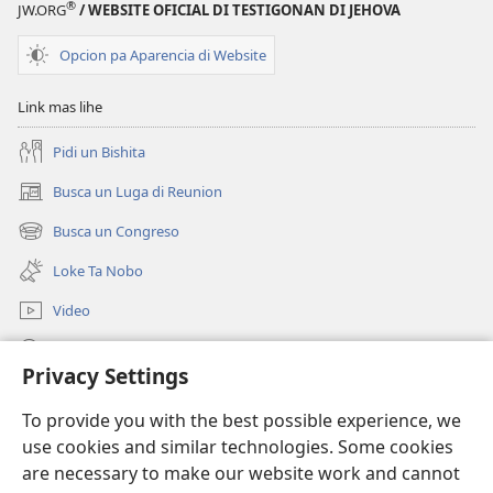
®
JW.ORG
/ WEBSITE OFICIAL DI TESTIGONAN DI JEHOVA
ESTUDIO)
Juli 2014
Opcion pa Aparencia di Website
Link mas lihe
Pidi un Bishita
Busca un Luga di Reunion
(opens
new
Busca un Congreso
(opens
window)
new
Loke Ta Nobo
window)
Video
Busca Riba JW.ORG
Privacy Settings
Donacion
(opens
To provide you with the best possible experience, we
new
use cookies and similar technologies. Some cookies
window)
Watchtower BIBLIOTHEEK ONLINE
are necessary to make our website work and cannot
(opens