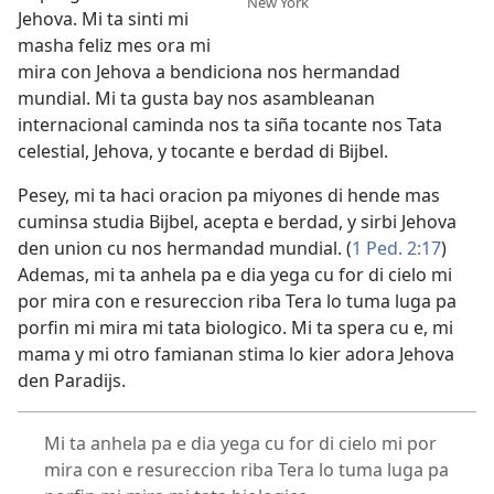
New York
Jehova. Mi ta sinti mi
masha feliz mes ora mi
mira con Jehova a bendiciona nos hermandad
mundial. Mi ta gusta bay nos asambleanan
internacional caminda nos ta siña tocante nos Tata
celestial, Jehova, y tocante e berdad di Bijbel.
Pesey, mi ta haci oracion pa miyones di hende mas
cuminsa studia Bijbel, acepta e berdad, y sirbi Jehova
den union cu nos hermandad mundial. (
1 Ped. 2:17
)
Ademas, mi ta anhela pa e dia yega cu for di cielo mi
por mira con e resureccion riba Tera lo tuma luga pa
porfin mi mira mi tata biologico. Mi ta spera cu e, mi
mama y mi otro famianan stima lo kier adora Jehova
den Paradijs.
Mi ta anhela pa e dia yega cu for di cielo mi por
mira con e resureccion riba Tera lo tuma luga pa