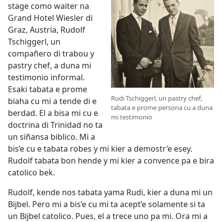
stage como waiter na
Grand Hotel Wiesler di
Graz, Austria, Rudolf
Tschiggerl, un
compañero di trabou y
pastry chef, a duna mi
testimonio informal.
Esaki tabata e prome
Rudi Tschiggerl, un pastry chef,
biaha cu mi a tende di e
tabata e prome persona cu a duna
berdad. El a bisa mi cu e
mi testimonio
doctrina di Trinidad no ta
un siñansa biblico. Mi a
bis’e cu e tabata robes y mi kier a demostr’e esey.
Rudolf tabata bon hende y mi kier a convence pa e bira
catolico bek.
Rudolf, kende nos tabata yama Rudi, kier a duna mi un
Bijbel. Pero mi a bis’e cu mi ta acept’e solamente si ta
un Bijbel catolico. Pues, el a trece uno pa mi. Ora mi a