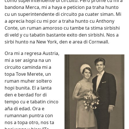
como superintendente di circuito. Pero prome cu mi a
bandona Merca, mi a haya e peticion pa traha hunto
cu un superintendente di circuito pa cuater siman. Mi
a aprecia hopi cu mi por a traha hunto cu Anthony
Conte, un ruman amoroso cu tambe ta stima sirbishi
di veld y cu tabatin bastante exito den sirbishi. Nos a
sirbi hunto na New York, den e area di Cornwall.
Ora mi a regresa Austria,
mi a ser asigna na un
circuito caminda mi a
topa Tove Merete, un
ruman muher soltero
hopi bunita. El a lanta
den e berdad for di
tempo cu e tabatin cinco
aña di edad. Ora e
rumannan puntra con
nos a topa otro, nos ta