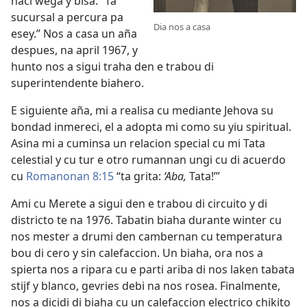
haci wega y bisa: “Ta
sucursal a percura pa
Dia nos a casa
esey.” Nos a casa un aña
despues, na april 1967, y
hunto nos a sigui traha den e trabou di
superintendente biahero.
E siguiente aña, mi a realisa cu mediante Jehova su
bondad inmereci, el a adopta mi como su yiu spiritual.
Asina mi a cuminsa un relacion special cu mi Tata
celestial y cu tur e otro rumannan ungi cu di acuerdo
cu
Romanonan 8:15
“ta grita:
‘Aba,
Tata!’”
Ami cu Merete a sigui den e trabou di circuito y di
districto te na 1976. Tabatin biaha durante winter cu
nos mester a drumi den cambernan cu temperatura
bou di cero y sin calefaccion. Un biaha,
ora nos a
spierta nos a ripara cu e parti ariba di nos laken tabata
stijf y blanco, gevries debi na nos rosea. Finalmente,
nos a dicidi di biaha cu un calefaccion electrico chikito