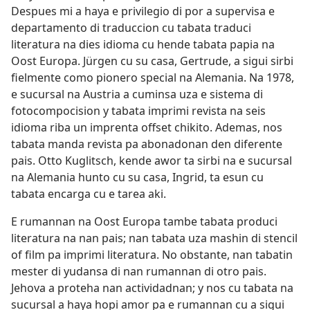
Despues mi a haya e privilegio di por a supervisa e
departamento di traduccion cu tabata traduci
literatura na dies idioma cu hende tabata papia na
Oost Europa. Jürgen cu su casa, Gertrude, a sigui sirbi
fielmente como pionero special na Alemania. Na 1978,
e sucursal na Austria a cuminsa uza e sistema di
fotocompocision y tabata imprimi revista na seis
idioma riba un imprenta offset chikito. Ademas, nos
tabata manda revista pa abonadonan den diferente
pais. Otto Kuglitsch, kende awor ta sirbi na e sucursal
na Alemania hunto cu su casa, Ingrid, ta esun cu
tabata encarga cu e tarea aki.
E rumannan na Oost Europa tambe tabata produci
literatura na nan pais; nan tabata uza mashin di stencil
of film pa imprimi literatura. No obstante, nan tabatin
mester di yudansa di nan rumannan di otro pais.
Jehova a proteha nan actividadnan; y nos cu tabata na
sucursal a haya hopi amor pa e rumannan cu a sigui