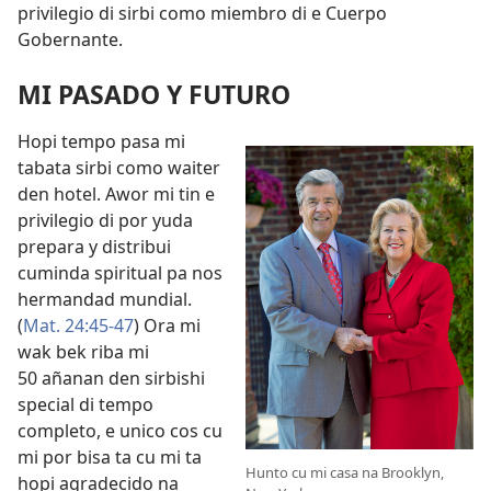
privilegio di sirbi como miembro di e Cuerpo
Gobernante.
MI PASADO Y FUTURO
Hopi tempo pasa mi
tabata sirbi como waiter
den hotel. Awor mi tin e
privilegio di por yuda
prepara y distribui
cuminda spiritual pa nos
hermandad mundial.
(
Mat. 24:45-47
) Ora mi
wak bek riba mi
50 añanan den sirbishi
special di tempo
completo, e unico cos cu
mi por bisa ta cu mi ta
Hunto cu mi casa na Brooklyn,
hopi agradecido na