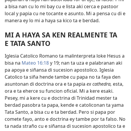
a bisa nan cu lo mi bay cu e lista aki cerca e pastoor
local y papia cu ne tocante e asunto. Mi a pensa cu di e
manera ey lo mi a haya sa kico ta e berdad.
MI A HAYA SA KEN REALMENTE TA
E TATA SANTO
Iglesia Catolico Romano ta malinterpreta loke Hesus a
bisa na
Mateo 16:18
y 19; nan ta uza e palabranan aki
pa apoya e siñansa di sucesion apostolico. Iglesia
Catolico ta siña hende tambe cu papa no ta faya den
asuntonan di doctrina ora e ta papia
ex cathedra,
esta,
ora e ta eherce su funcion oficial. Mi a kere esaki.
Pesey, mi a kere cu e doctrina di Trinidad mester ta
berdad pasobra ta papa, kende e catoliconan ta yama
Tata Santo, a bisa cu e ta berdad. Pero si papa por
comete fayo, anto e doctrina ey tambe por ta falso. No
ta nada straño cu e siñansa di sucesion apostolico ta e