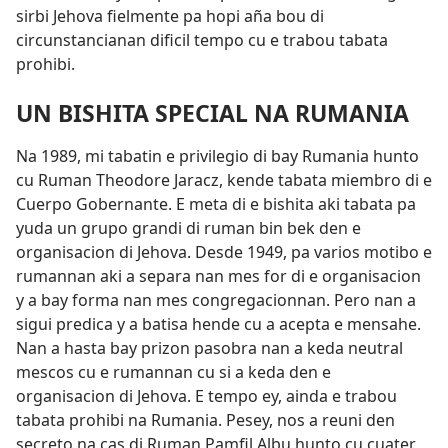
sirbi Jehova fielmente pa hopi aña bou di
circunstancianan dificil tempo cu e trabou tabata
prohibi.
UN BISHITA SPECIAL NA RUMANIA
Na 1989, mi tabatin e privilegio di bay Rumania hunto
cu Ruman Theodore Jaracz, kende tabata miembro di e
Cuerpo Gobernante. E meta di e bishita aki tabata pa
yuda un grupo grandi di ruman bin bek den e
organisacion di Jehova. Desde 1949, pa varios motibo e
rumannan aki a separa nan mes for di e organisacion
y a bay forma nan mes congregacionnan. Pero nan a
sigui predica y a batisa hende cu a acepta e mensahe.
Nan a hasta bay prizon pasobra nan a keda neutral
mescos cu e rumannan cu si a keda den e
organisacion di Jehova. E tempo ey, ainda e trabou
tabata prohibi na Rumania. Pesey, nos a reuni den
secreto na cas di Ruman Pamfil Albu hunto cu cuater