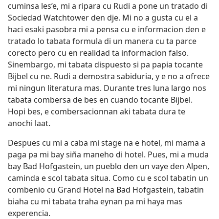
cuminsa les’e, mi a ripara cu Rudi a pone un tratado di
Sociedad Watchtower den dje. Mi no a gusta cu el a
haci esaki pasobra mi a pensa cu e informacion den e
tratado lo tabata formula di un manera cu ta parce
corecto pero cu en realidad ta informacion falso.
Sinembargo, mi tabata dispuesto si pa papia tocante
Bijbel cu ne. Rudi a demostra sabiduria, y e no a ofrece
mi ningun literatura mas. Durante tres luna largo nos
tabata combersa de bes en cuando tocante Bijbel.
Hopi bes, e combersacionnan aki tabata dura te
anochi laat.
Despues cu mi a caba mi stage na e hotel, mi mama a
paga pa mi bay siña maneho di hotel. Pues, mi a muda
bay Bad Hofgastein, un pueblo den un vaye den Alpen,
caminda e scol tabata situa. Como cu e scol tabatin un
combenio cu Grand Hotel na Bad Hofgastein, tabatin
biaha cu mi tabata traha eynan pa mi haya mas
experencia.