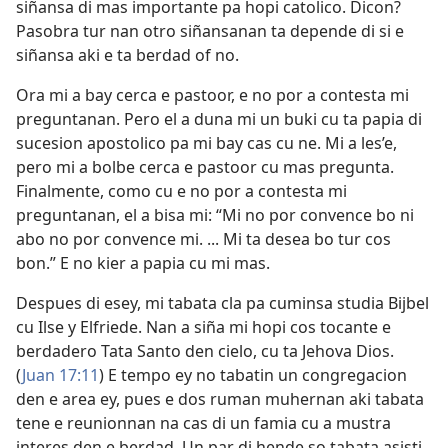
siñansa di mas importante pa hopi catolico. Dicon?
Pasobra tur nan otro siñansanan ta depende di si e
siñansa aki e ta berdad of no.
Ora mi a bay cerca e pastoor, e no por a contesta mi
preguntanan. Pero el a duna mi un buki cu ta papia di
sucesion apostolico pa mi bay cas cu ne. Mi a les’e,
pero mi a bolbe cerca e pastoor cu mas pregunta.
Finalmente, como cu e no por a contesta mi
preguntanan, el a bisa mi: “Mi no por convence bo ni
abo no por convence mi. ... Mi ta desea bo tur cos
bon.” E no kier a papia cu mi mas.
Despues di esey, mi tabata cla pa cuminsa studia Bijbel
cu Ilse y Elfriede. Nan a siña mi hopi cos tocante e
berdadero Tata Santo den cielo, cu ta Jehova Dios.
(
Juan 17:11
) E tempo ey no tabatin un congregacion
den e area ey, pues e dos ruman muhernan aki tabata
tene e reunionnan na cas di un famia cu a mustra
interes den e berdad. Un par di hende so tabata asisti.