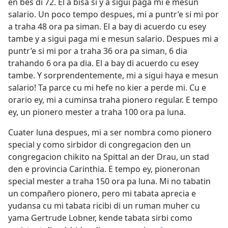
en bes di 72. El a bisa si y a sigui paga mi e mesun
salario. Un poco tempo despues, mi a puntr’e si mi por
a traha 48 ora pa siman. El a bay di acuerdo cu esey
tambe y a sigui paga mi e mesun salario. Despues mi a
puntr’e si mi por a traha 36 ora pa siman, 6 dia
trahando 6 ora pa dia. El a bay di acuerdo cu esey
tambe. Y sorprendentemente, mi a sigui haya e mesun
salario! Ta parce cu mi hefe no kier a perde mi. Cu e
orario ey, mi a cuminsa traha pionero regular. E tempo
ey, un pionero mester a traha 100 ora pa luna.
Cuater luna despues, mi a ser nombra como pionero
special y como sirbidor di congregacion den un
congregacion chikito na Spittal an der Drau, un stad
den e provincia Carinthia. E tempo ey, pioneronan
special mester a traha 150 ora pa luna. Mi no tabatin
un compañero pionero, pero mi tabata aprecia e
yudansa cu mi tabata ricibi di un ruman muher cu
yama Gertrude Lobner, kende tabata sirbi como