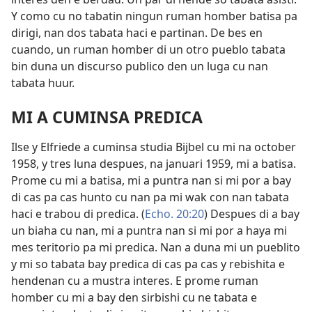
Y como cu no tabatin ningun ruman homber batisa pa
dirigi, nan dos tabata haci e partinan. De bes en
cuando, un ruman homber di un otro pueblo tabata
bin duna un discurso publico den un luga cu nan
tabata huur.
MI A CUMINSA PREDICA
Ilse y Elfriede a cuminsa studia Bijbel cu mi na october
1958, y tres luna despues, na januari 1959, mi a batisa.
Prome cu mi a batisa, mi a puntra nan si mi por a bay
di cas pa cas hunto cu nan pa mi wak con nan tabata
haci e trabou di predica. (
Echo. 20:20
) Despues di a bay
un biaha cu nan, mi a puntra nan si mi por a haya mi
mes teritorio pa mi predica. Nan a duna mi un pueblito
y mi so tabata bay predica di cas pa cas y rebishita e
hendenan cu a mustra interes. E prome ruman
homber cu mi a bay den sirbishi cu ne tabata e