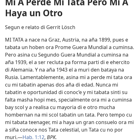
Mi A Perde Mi Tata Pero Mi A
Haya un Otro
Segun e relato di Gerrit Lösch
MI TATA a nace na Graz, Austria, na aña 1899, pues e
tabata un hoben ora Prome Guera Mundial a cuminsa.
Pero asina cu Segundo Guera Mundial a cuminsa na
aña 1939, el a ser recluta pa forma parti di e ehercito
di Alemania. Y na aña 1943 el a muri den bataya na
Rusia. Lamentablemente, asina mi a perde mi tata ora
cu mi tabatin apenas dos aña di edad. Nunca mi
tabatin e oportunidad di conoc’e y mi tabata sinti su
falta masha hopi mes, specialmente ora mi a cuminsa
bay scol y a realisa cu mayoria di e otro mucha
hombernan na mi scol tabatin un tata. Pero tempo cu
mi tabata teenager, mi a haya un gran consuelo ora mi
a siña conoce nos Tata celestial, un Tata cu no por
muri.—
Hab. 1:12
,
BPK.