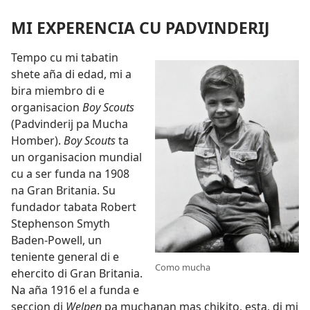
MI EXPERENCIA CU PADVINDERIJ
Tempo cu mi tabatin
shete aña di edad, mi a
bira miembro di e
organisacion
Boy Scouts
(Padvinderij pa Mucha
Homber).
Boy Scouts
ta
un organisacion mundial
cu a ser funda na 1908
na Gran Britania. Su
fundador tabata Robert
Stephenson Smyth
Baden-Powell, un
teniente general di e
Como mucha
ehercito di Gran Britania.
Na aña 1916 el a funda e
seccion di
Welpen
pa muchanan mas chikito, esta, di mi