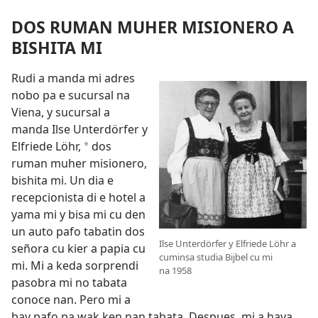
DOS RUMAN MUHER MISIONERO A
BISHITA MI
Rudi a manda mi adres
nobo pa e sucursal na
Viena, y sucursal a
manda Ilse Unterdörfer y
Elfriede Löhr,
dos
*
ruman muher misionero,
bishita mi. Un dia e
recepcionista di e hotel a
yama mi y bisa mi cu den
un auto pafo tabatin dos
Ilse Unterdörfer y Elfriede Löhr a
señora cu kier a papia cu
cuminsa studia Bijbel cu mi
mi. Mi a keda sorprendi
na 1958
pasobra mi no tabata
conoce nan. Pero mi a
bay pafo pa wak ken nan tabata. Despues, mi a haya