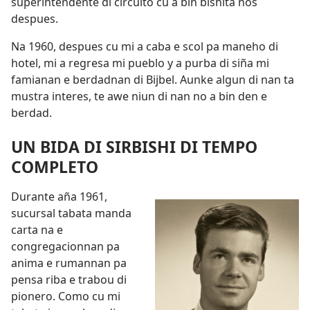
superintendente di circuito cu a bin bishita nos
despues.
Na 1960, despues cu mi a caba e scol pa maneho di
hotel, mi a regresa mi pueblo y a purba di siña mi
famianan e berdadnan di Bijbel. Aunke algun di nan ta
mustra interes, te awe niun di nan no a bin den e
berdad.
UN BIDA DI SIRBISHI DI TEMPO
COMPLETO
Durante aña 1961,
sucursal tabata manda
carta na e
congregacionnan pa
anima e rumannan pa
pensa riba e trabou di
pionero. Como cu mi