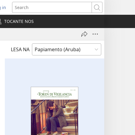
 in
pens
Search
ew
TOCANTE NOS
ndow)
LESA NA