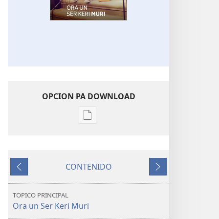
OPCION PA DOWNLOAD
Opcion
pa
download
publicacion
CONTENIDO
digital
Anterior
Siguiente
E
TOREN
TOPICO PRINCIPAL
DI
Ora un Ser Keri Muri
VIGILANCIA