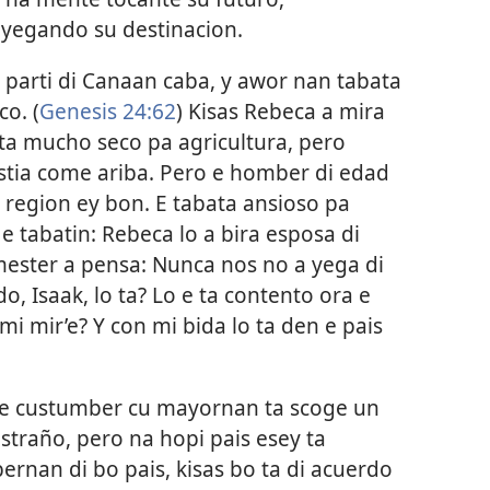
 yegando su destinacion.
 parti di Canaan caba, y awor nan tabata
o. (
Genesis 24:62
) Kisas Rebeca a mira
ata mucho seco pa agricultura, pero
estia come ariba. Pero e homber di edad
e region ey bon. E tabata ansioso pa
e tabatin: Rebeca lo a bira esposa di
mester a pensa: Nunca nos no a yega di
, Isaak, lo ta? Lo e ta contento ora e
mi mir’e? Y con mi bida lo ta den e pais
 e custumber cu mayornan ta scoge un
straño, pero na hopi pais esey ta
ernan di bo pais, kisas bo ta di acuerdo