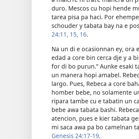
duro. Mescos cu hopi hende mu
tarea pisa pa haci. Por ehempe
schouder y tabata bay na e po
24:11,
15, 16
.
Na un di e ocasionnan ey, ora 
edad a core bin cerca dje y a bi
for di bo purun.” Aunke esaki t
un manera hopi amabel. Rebeca 
largo. Pues, Rebeca a core bah
homber bebe, no solamente un 
ripara tambe cu e tabatin un c
bebe awa tabata bashi. Rebeca
atencion, pues e kier tabata ge
mi saca awa pa bo camelnan ta
Genesis 24:17-19
.