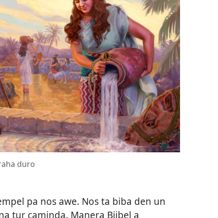
traha duro
empel pa nos awe. Nos ta biba den un
a tur caminda. Manera Bijbel a