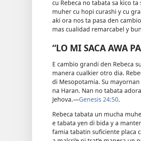
cu Rebeca no tabata sa kico ta
muher cu hopi curashi y cu gra
aki ora nos ta pasa den cambi
mas cualidad remarcabel y bun
“LO MI SACA AWA P
E cambio grandi den Rebeca su 
manera cualkier otro dia. Rebec
di Mesopotamia. Su mayornan t
na Haran. Nan no tabata adora S
Jehova.—
Genesis 24:50
.
Rebeca tabata un mucha muher 
e tabata yen di bida y a mant
famia tabatin suficiente placa 
a malcri’e ni trat’e manera un p