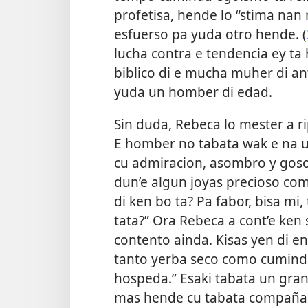
profetisa, hende lo “stima nan 
esfuerso pa yuda otro hende. (
lucha contra e tendencia ey ta
biblico di e mucha muher di an
yuda un homber di edad.
Sin duda, Rebeca lo mester a r
E homber no tabata wak e na 
cu admiracion, asombro y goso
dun’e algun joyas precioso com
di ken bo ta? Pa fabor, bisa mi
tata?” Ora Rebeca a cont’e ken
contento ainda. Kisas yen di e
tanto yerba seco como cuminda
hospeda.” Esaki tabata un gran
mas hende cu tabata compaña 