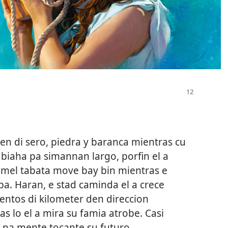
n di sero, piedra y baranca mientras cu
 biaha pa simannan largo, porfin el a
mel tabata move bay bin mientras e
ba. Haran, e stad caminda el a crece
entos di kilometer den direccion
s lo el a mira su famia atrobe. Casi
a na mente tocante su futuro,