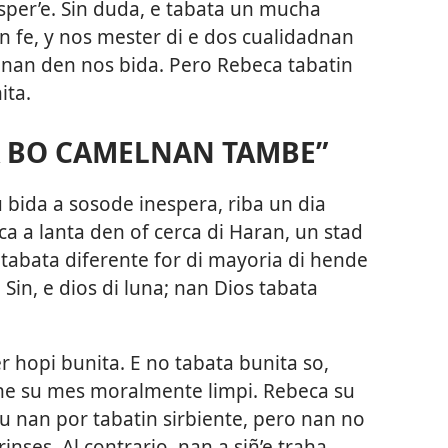
 sper’e. Sin duda, e tabata un mucha
n fe, y nos mester di e dos cualidadnan
onan den nos bida. Pero Rebeca tabatin
ita.
A BO CAMELNAN TAMBE”
bida a sosode inespera, riba un dia
a a lanta den of cerca di Haran, un stad
abata diferente for di mayoria di hende
in, e dios di luna; nan Dios tabata
hopi bunita. E no tabata bunita so,
ene su mes moralmente limpi. Rebeca su
cu nan por tabatin sirbiente, pero nan no
rinses. Al contrario, nan a siñ’e traha