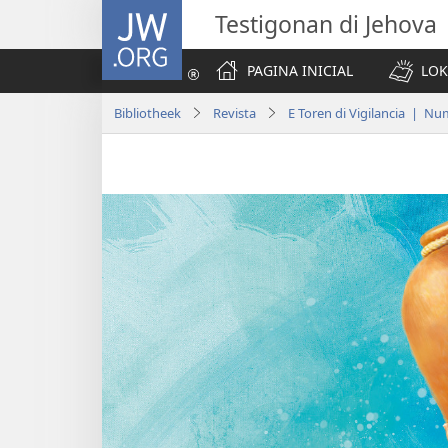
JW.ORG
Testigonan di Jehova
PAGINA INICIAL
LOK
Bibliotheek
Revista
E Toren di Vigilancia | Nu