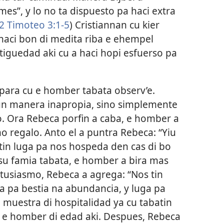
mes”, y lo no ta dispuesto pa haci extra
2 Timoteo 3:1-5
) Cristiannan cu kier
 haci bon di medita riba e ehempel
tiguedad aki cu a haci hopi esfuerso pa
ipara cu e homber tabata observ’e.
un manera inapropia, sino simplemente
. Ora Rebeca porfin a caba, e homber a
o regalo. Anto el a puntra Rebeca: “Yiu
, tin luga pa nos hospeda den cas di bo
 su famia tabata, e homber a bira mas
ntusiasmo, Rebeca a agrega: “Nos tin
 pa bestia na abundancia, y luga pa
 muestra di hospitalidad ya cu tabatin
e homber di edad aki. Despues, Rebeca