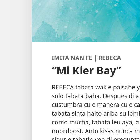
IMITA NAN FE | REBECA
“Mi Kier Bay”
REBECA tabata wak e paisahe ye
solo tabata baha. Despues di a
custumbra cu e manera cu e ca
tabata sinta halto ariba su lom
como mucha, tabata leu aya, ci
noordoost. Anto kisas nunca ma
sigur e tabatin yen di pregunt