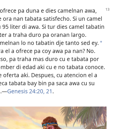
 ofrece pa duna e dies camelnan awa,
ora nan tabata satisfecho. Si un camel
95 liter di awa. Si tur dies camel tabatin
ter a traha duro pa oranan largo.
melnan lo no tabatin dje tanto sed ey.
a
a el a ofrece pa coy awa pa nan? No.
oso, pa traha mas duro cu e tabata por
mber di edad aki cu e no tabata conoce.
 oferta aki. Despues, cu atencion el a
eca tabata bay bin pa saca awa cu su
a.—
Genesis 24:20, 21
.