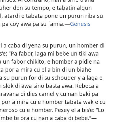
her den su tempo, e tabatin algun
l, atardi e tabata pone un purun riba su
s pa coy awa pa su famia.—
Genesis
el a caba di yena su purun, un homber di
s’e: “Pa fabor, laga mi bebe un tiki awa
a un fabor chikito, e homber a pidie na
por a mira cu el a bin di un biahe
a su purun for di su schouder y a laga e
slok di awa sino basta awa. Rebeca a
aravana di dies camel y cu nan baki pa
 por a mira cu e homber tabata wak e cu
neroso cu e homber. Pesey el a bis’e: “Lo
mbe te ora cu nan a caba di bebe.”—