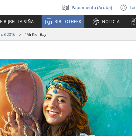
Papiamento (Aruba)
Log
Scoge
(o
idioma
n
E BIJBEL TA SIÑA
BIBLIOTHEEK
NOTICIA
wi
m. 3 2016
“Mi Kier Bay”