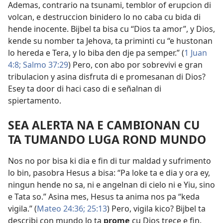
Ademas, contrario na tsunami, temblor of erupcion di
volcan, e destruccion binidero lo no caba cu bida di
hende inocente. Bijbel ta bisa cu “Dios ta amor”, y Dios,
kende su nomber ta Jehova, ta priminti cu “e hustonan
lo hereda e Tera, y lo biba den dje pa semper.” (
1 Juan
4:8;
Salmo 37:29
) Pero, con abo por sobrevivi e gran
tribulacion y asina disfruta di e promesanan di Dios?
Esey ta door di haci caso di e señalnan di
spiertamento.
SEA ALERTA NA E CAMBIONAN CU
TA TUMANDO LUGA ROND MUNDO
Nos no por bisa ki dia e fin di tur maldad y sufrimento
lo bin, pasobra Hesus a bisa: “Pa loke ta e dia y ora ey,
ningun hende no sa, ni e angelnan di cielo ni e Yiu, sino
e Tata so.” Asina mes, Hesus ta anima nos pa “keda
vigila.” (
Mateo 24:36;
25:13
) Pero, vigila kico? Bijbel ta
describi con mundo lo ta
prome
cu Dios trece e fin.