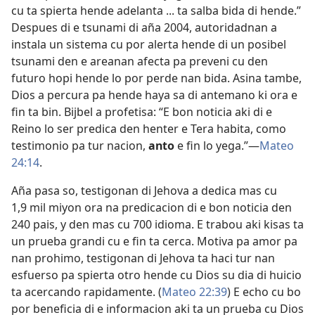
cu ta spierta hende adelanta ... ta salba bida di hende.”
Despues di e tsunami di aña 2004, autoridadnan a
instala un sistema cu por alerta hende di un posibel
tsunami den e areanan afecta pa preveni cu den
futuro hopi hende lo por perde nan bida. Asina tambe,
Dios a percura pa hende haya sa di antemano ki ora e
fin ta bin. Bijbel a profetisa: “E bon noticia aki di e
Reino lo ser predica den henter e Tera habita, como
testimonio pa tur nacion,
anto
e fin lo yega.”—
Mateo
24:14
.
Aña pasa so, testigonan di Jehova a dedica mas cu
1,9 mil miyon ora na predicacion di e bon noticia den
240 pais, y den mas cu 700 idioma. E trabou aki kisas ta
un prueba grandi cu e fin ta cerca. Motiva pa amor pa
nan prohimo, testigonan di Jehova ta haci tur nan
esfuerso pa spierta otro hende cu Dios su dia di huicio
ta acercando rapidamente. (
Mateo 22:39
) E echo cu bo
por beneficia di e informacion aki ta un prueba cu Dios