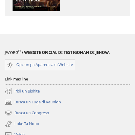
digital
E
TOREN
DI
VIGILANCIA
Dicon
Hesus
®
JW.ORG
/ WEBSITE OFICIAL DI TESTIGONAN DI JEHOVA
A
Sufri
Opcion pa Aparencia di Website
y
Muri?
Link mas lihe
Pidi un Bishita
Busca un Luga di Reunion
(opens
new
Busca un Congreso
(opens
window)
new
Loke Ta Nobo
window)
Video