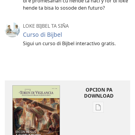
di e promesanan cu hende ta haci y for di loke
hende ta bisa lo sosode den futuro?
LOKE BIJBEL TA SIÑA
Curso di Bijbel
Sigui un curso di Bijbel interactivo gratis.
OPCION PA
DOWNLOAD
Opcion
pa
download
publicacion