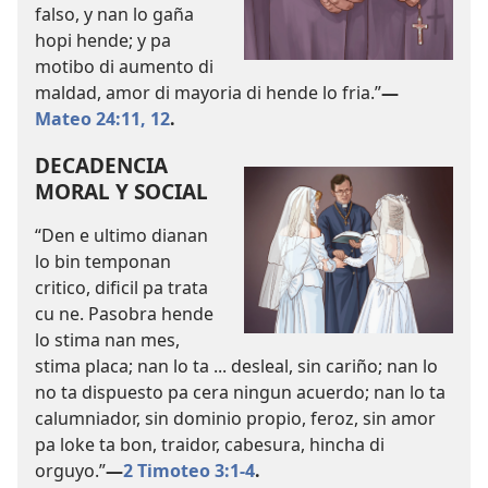
falso, y nan lo gaña
hopi hende; y pa
motibo di aumento di
maldad, amor di mayoria di hende lo fria.”
—
Mateo 24:11, 12
.
DECADENCIA
MORAL Y SOCIAL
“Den e ultimo dianan
lo bin temponan
critico, dificil pa trata
cu ne. Pasobra hende
lo stima nan mes,
stima placa; nan lo ta ... desleal, sin cariño; nan lo
no ta dispuesto pa cera ningun acuerdo; nan lo ta
calumniador, sin dominio propio, feroz, sin amor
pa loke ta bon, traidor, cabesura, hincha di
orguyo.”
—
2 Timoteo 3:1-4
.