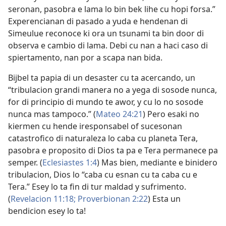
seronan, pasobra e lama lo bin bek lihe cu hopi forsa.”
Experencianan di pasado a yuda e hendenan di
Simeulue reconoce ki ora un tsunami ta bin door di
observa e cambio di lama. Debi cu nan a haci caso di
spiertamento, nan por a scapa nan bida.
Bijbel ta papia di un desaster cu ta acercando, un
“tribulacion grandi manera no a yega di sosode nunca,
for di principio di mundo te awor, y cu lo no sosode
nunca mas tampoco.” (
Mateo 24:21
) Pero esaki no
kiermen cu hende iresponsabel of sucesonan
catastrofico di naturaleza lo caba cu planeta Tera,
pasobra e proposito di Dios ta pa e Tera permanece pa
semper. (
Eclesiastes 1:4
) Mas bien, mediante e binidero
tribulacion, Dios lo “caba cu esnan cu ta caba cu e
Tera.” Esey lo ta fin di tur maldad y sufrimento.
(
Revelacion 11:18;
Proverbionan 2:22
) Esta un
bendicion esey lo ta!