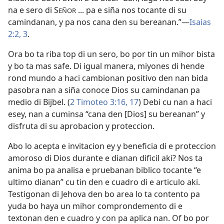
na e sero di S
... pa e siña nos tocante di su
EÑOR
camindanan, y pa nos cana den su bereanan.”—
Isaias
2:2, 3
.
Ora bo ta riba top di un sero, bo por tin un mihor bista
y bo ta mas safe. Di igual manera, miyones di hende
rond mundo a haci cambionan positivo den nan bida
pasobra nan a siña conoce Dios su camindanan pa
medio di Bijbel. (
2 Timoteo 3:16, 17
) Debi cu nan a haci
esey, nan a cuminsa “cana den [Dios] su bereanan” y
disfruta di su aprobacion y proteccion.
Abo lo acepta e invitacion ey y beneficia di e proteccion
amoroso di Dios durante e dianan dificil aki? Nos ta
anima bo pa analisa e pruebanan biblico tocante “e
ultimo dianan” cu tin den e cuadro di e articulo aki.
Testigonan di Jehova den bo area lo ta contento pa
yuda bo haya un mihor comprondemento di e
textonan den e cuadro y con pa aplica nan. Of bo por