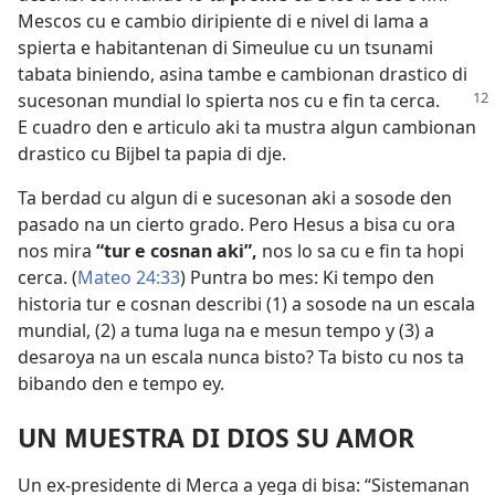
Mescos cu e cambio diripiente di e nivel di lama a
spierta e habitantenan di Simeulue cu un tsunami
tabata biniendo, asina tambe e cambionan drastico di
sucesonan
mundial lo spierta nos cu e fin ta cerca.
E cuadro den e articulo aki ta mustra algun cambionan
drastico cu Bijbel ta papia di dje.
Ta berdad cu algun di e sucesonan aki a sosode den
pasado na un cierto grado. Pero Hesus a bisa cu ora
nos mira
“tur e cosnan aki”,
nos lo sa cu e fin ta hopi
cerca. (
Mateo 24:33
) Puntra bo mes: Ki tempo den
historia tur e cosnan describi (1) a sosode na un escala
mundial, (2) a tuma luga na e mesun tempo y (3) a
desaroya na un escala nunca bisto? Ta bisto cu nos ta
bibando den e tempo ey.
UN MUESTRA DI DIOS SU AMOR
Un ex-presidente di Merca a yega di bisa: “Sistemanan