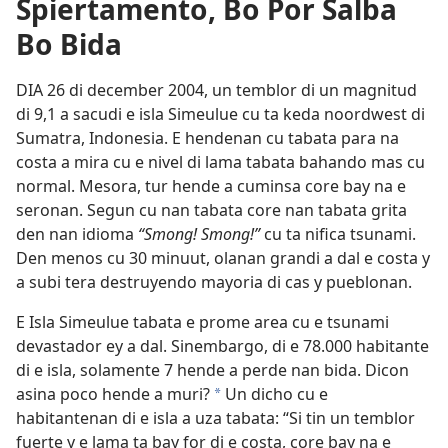
Spiertamento, Bo Por Salba
Bo Bida
DIA 26 di december 2004, un temblor di un magnitud
di 9,1 a sacudi e isla Simeulue cu ta keda noordwest di
Sumatra, Indonesia. E hendenan cu tabata para na
costa a mira cu e nivel di lama tabata bahando mas cu
normal. Mesora, tur hende a cuminsa core bay na e
seronan. Segun cu nan tabata core nan tabata grita
den nan idioma
“Smong! Smong!”
cu ta nifica tsunami.
Den menos cu 30 minuut, olanan grandi a dal e costa y
a subi tera destruyendo mayoria di cas y pueblonan.
E Isla Simeulue tabata e prome area cu e tsunami
devastador ey a dal. Sinembargo, di e 78.000 habitante
di e isla, solamente 7 hende a perde nan bida. Dicon
asina poco hende a muri?
Un dicho cu e
a
habitantenan di e isla a uza tabata: “Si tin un temblor
fuerte y e lama ta bay for di e costa, core bay na e