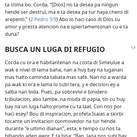
ta stima bo. Corda, “[Dios] no ta desea pa ningun
hende ser destrui, ma e ta desea pa tur haya chens di
arepenti.” (
2 Pedro 3:9
) Abo lo haci caso di Dios su
amor y presta atencion na e spiertamentonan cu e ta
duna?
BUSCA UN LUGA DI REFUGIO
Corda cu ora e habitantenan na costa di Simeulue a
wak e nivel di lama baha, nan a huy bay na luganan
mas halto caminda tabata mas safe. Nan no a warda
pa wak ki ora e lama lo subi tera, y e decision ey a
salba nan bida. Pues, pa sobrevivi e binidero
tribulacion, abo tambe, na moda di papia, tin cu huy
bay na un luga halto prome cu ta laat. Con nos por
haci esey? Bou di inspiracion, profeta Isaias a skirbi
tocante un invitacion conmovedor na tur hende
durante “e ultimo dianan”, esta, e tempo cu nos ta
bibando aden awor. E ta bisa: “Ban, laga nos subi bay