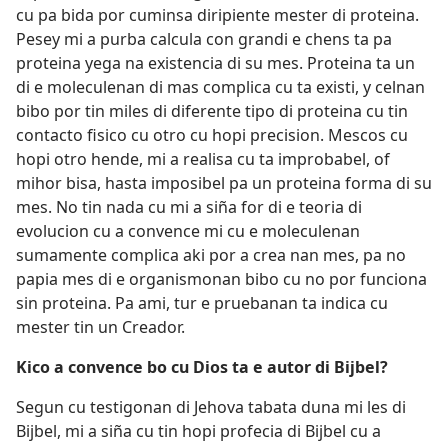
cu pa bida por cuminsa diripiente mester di proteina.
Pesey mi a purba calcula con grandi e chens ta pa
proteina yega na existencia di su mes. Proteina ta un
di e moleculenan di mas complica cu ta existi, y celnan
bibo por tin miles di diferente tipo di proteina cu tin
contacto fisico cu otro cu hopi precision. Mescos cu
hopi otro hende, mi a realisa cu ta improbabel, of
mihor bisa, hasta imposibel pa un proteina forma di su
mes. No tin nada cu mi a siña for di e teoria di
evolucion cu a convence mi cu e moleculenan
sumamente complica aki por a crea nan mes, pa no
papia mes di e organismonan bibo cu no por funciona
sin proteina. Pa ami, tur e pruebanan ta indica cu
mester tin un Creador.
Kico a convence bo cu Dios ta e autor di Bijbel?
Segun cu testigonan di Jehova tabata duna mi les di
Bijbel, mi a siña cu tin hopi profecia di Bijbel cu a