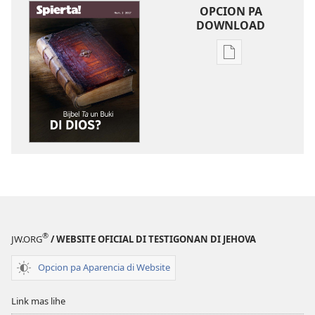
OPCION PA
DOWNLOAD
Opcion
pa
download
publicacion
digital
SPIERTA!
Bijbel
Ta
un
Buki
di
®
JW.ORG
/ WEBSITE OFICIAL DI TESTIGONAN DI JEHOVA
Dios?
Opcion pa Aparencia di Website
Link mas lihe