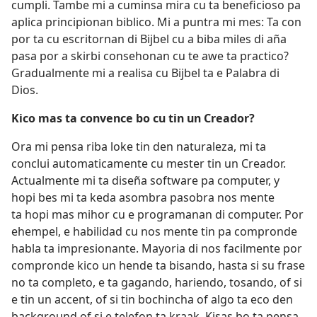
cumpli. Tambe mi a cuminsa mira cu ta beneficioso pa
aplica principionan biblico. Mi a puntra mi mes: Ta con
por ta cu escritornan di Bijbel cu a biba miles di aña
pasa por a skirbi consehonan cu te awe ta practico?
Gradualmente mi a realisa cu Bijbel ta e Palabra di
Dios.
Kico mas ta convence bo cu tin un Creador?
Ora mi pensa riba loke tin den naturaleza, mi ta
conclui automaticamente cu mester tin un Creador.
Actualmente mi ta diseña software pa computer, y
hopi bes mi ta keda asombra pasobra nos mente
ta hopi mas mihor cu e programanan di computer. Por
ehempel, e habilidad cu nos mente tin pa compronde
habla ta impresionante. Mayoria di nos facilmente por
compronde kico un hende ta bisando, hasta si su frase
no ta completo, e ta gagando, hariendo, tosando, of si
e tin un accent, of si tin bochincha of algo ta eco den
background of si e telefon ta kraak. Kisas bo ta pensa