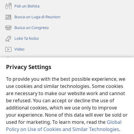
Pidi un Bishita
Busca un Luga di Reunion
(opens
new
Busca un Congreso
(opens
window)
new
Loke Ta Nobo
window)
Video
Busca Riba JW.ORG
Privacy Settings
Donacion
(opens
To provide you with the best possible experience, we
new
use cookies and similar technologies. Some cookies
window)
Watchtower BIBLIOTHEEK ONLINE
are necessary to make our website work and cannot
(opens
be refused. You can accept or decline the use of
new
®
JW Hub
window)
additional cookies, which we use only to improve
(opens
new
your experience. None of this data will ever be sold or
window)
used for marketing. To learn more, read the
Global
Policy on Use of Cookies and Similar Technologies
.