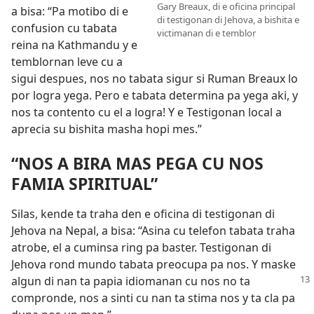
Gary Breaux, di e oficina principal
a bisa: “Pa motibo di e
di testigonan di Jehova, a bishita e
confusion cu tabata
victimanan di e temblor
reina na Kathmandu y e
temblornan leve cu a
sigui despues, nos no tabata sigur si Ruman Breaux lo
por logra yega. Pero e tabata determina pa yega aki, y
nos ta contento cu el a logra! Y e Testigonan local a
aprecia su bishita masha hopi mes.”
“NOS A BIRA MAS PEGA CU NOS
FAMIA SPIRITUAL”
Silas, kende ta traha den e oficina di testigonan di
Jehova na Nepal, a bisa: “Asina cu telefon tabata traha
atrobe, el a cuminsa ring pa baster. Testigonan di
Jehova rond mundo tabata preocupa pa nos. Y maske
algun di nan ta papia idiomanan cu nos no ta
compronde, nos a sinti cu nan ta stima nos y ta cla pa