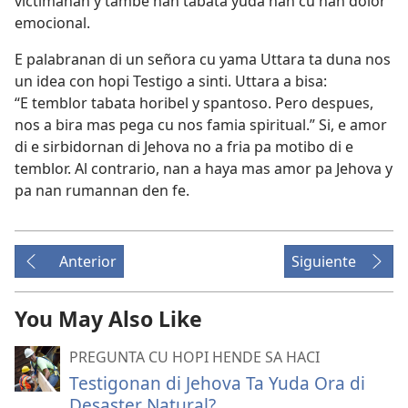
victimanan y tambe nan tabata yuda nan cu nan dolor
emocional.
E palabranan di un señora cu yama Uttara ta duna nos
un idea con hopi Testigo a sinti. Uttara a bisa:
“E temblor tabata horibel y spantoso. Pero despues,
nos a bira mas pega cu nos famia spiritual.” Si, e amor
di e sirbidornan di Jehova no a fria pa motibo di e
temblor. Al contrario, nan a haya mas amor pa Jehova y
pa nan rumannan den fe.
Anterior
Siguiente
You May Also Like
PREGUNTA CU HOPI HENDE SA HACI
Testigonan di Jehova Ta Yuda Ora di
Desaster Natural?