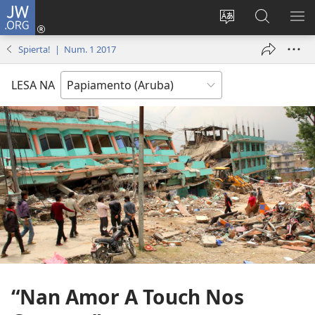
JW.ORG
Log
in
Cambia
Busca
MU
(opens
Idioma
Riba
ME
Spierta! | Num. 1 2017
new
di
JW.ORG
window)
Site
LESA NA
“Nan Amor A Touch Nos