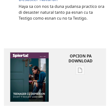
Haya sa con nos ta duna yudansa practico ora
di desaster natural tanto pa esnan cu ta
Testigo como esnan cu no ta Testigo.
OPCION PA
DOWNLOAD
Opcion
pa
download
publicacion
digital
SPIERTA!
Teenager