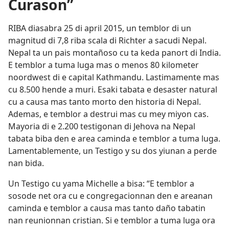
Curason”
RIBA diasabra 25 di april 2015, un temblor di un
magnitud di 7,8 riba scala di Richter a sacudi Nepal.
Nepal ta un pais montañoso cu ta keda panort di India.
E temblor a tuma luga mas o menos 80 kilometer
noordwest di e capital Kathmandu. Lastimamente mas
cu 8.500 hende a muri. Esaki tabata e desaster natural
cu a causa mas tanto morto den historia di Nepal.
Ademas, e temblor a destrui mas cu mey miyon cas.
Mayoria di e 2.200 testigonan di Jehova na Nepal
tabata biba den e area caminda e temblor a tuma luga.
Lamentablemente, un Testigo y su dos yiunan a perde
nan bida.
Un Testigo cu yama Michelle a bisa: “E temblor a
sosode net ora cu e congregacionnan den e areanan
caminda e temblor a causa mas tanto daño tabatin
nan reunionnan cristian. Si e temblor a tuma luga ora