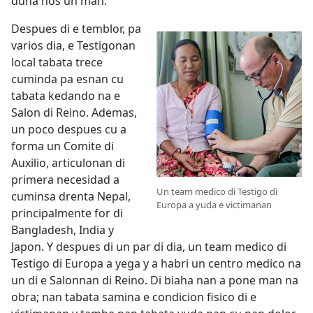
duna nos un man.”
Despues di e temblor, pa
varios dia, e Testigonan
local tabata trece
cuminda pa esnan cu
tabata kedando na e
Salon di Reino. Ademas,
un poco despues cu a
forma un Comite di
Auxilio, articulonan di
primera necesidad a
Un team medico di Testigo di
cuminsa drenta Nepal,
Europa a yuda e victimanan
principalmente for di
Bangladesh, India y
Japon. Y despues di un par di dia, un team medico di
Testigo di Europa a yega y a habri un centro medico na
un di e Salonnan di Reino. Di biaha nan a pone man na
obra; nan tabata samina e condicion fisico di e