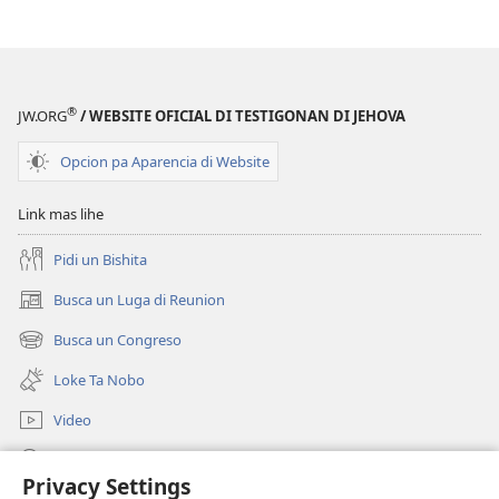
cu
Depresion​
—⁠Dicon?
Y Kico
®
JW.ORG
/ WEBSITE OFICIAL DI TESTIGONAN DI JEHOVA
Por
Yuda
Opcion pa Aparencia di Website
Nan?
Link mas lihe
Pidi un Bishita
Busca un Luga di Reunion
(opens
new
Busca un Congreso
(opens
window)
new
Loke Ta Nobo
window)
Video
Busca Riba JW.ORG
Privacy Settings