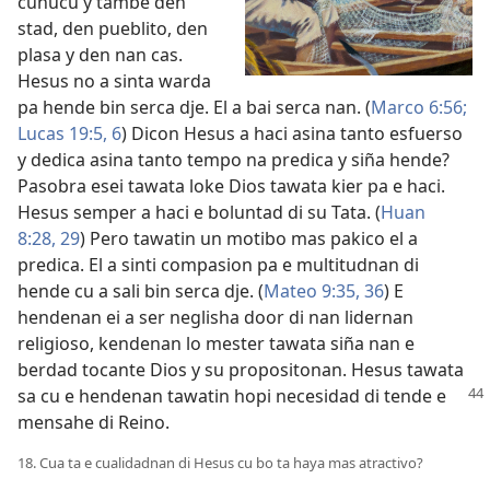
cunucu y tambe den
stad, den pueblito, den
plasa y den nan cas.
Hesus no a sinta warda
pa hende bin serca dje. El a bai serca nan. (
Marco 6:56;
Lucas 19:5, 6
) Dicon Hesus a haci asina tanto esfuerso
y dedica asina tanto tempo na predica y siña hende?
Pasobra esei tawata loke Dios tawata kier pa e haci.
Hesus semper a haci e boluntad di su Tata. (
Huan
8:28, 29
) Pero tawatin un motibo mas pakico el a
predica. El a sinti compasion pa e multitudnan di
hende cu a sali bin serca dje. (
Mateo 9:35, 36
) E
hendenan ei a ser neglisha door di nan lidernan
religioso, kendenan lo mester tawata siña nan e
berdad tocante Dios y su propositonan. Hesus tawata
sa cu
e hendenan tawatin hopi necesidad di tende e
mensahe di Reino.
18. Cua ta e cualidadnan di Hesus cu bo ta haya mas atractivo?