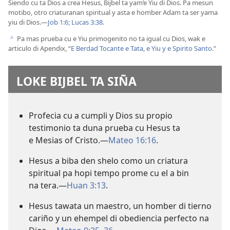
Siendo cu ta Dios a crea Hesus, Bijbel ta yam’e Yiu di Dios. Pa mesun
motibo, otro criaturanan spiritual y asta e homber Adam ta ser yama
yiu di Dios.—
Job 1:6;
Lucas 3:38
.
Pa mas prueba cu e Yiu primogenito no ta igual cu Dios, wak e
c
articulo di Apendix, “
E Berdad Tocante e Tata, e Yiu y e Spirito Santo
.”
LOKE BIJBEL TA SIÑA
Profecia cu a cumpli y Dios su propio
testimonio ta duna prueba cu Hesus ta
e Mesias of Cristo.—
Mateo 16:16
.
Hesus a biba den shelo como un criatura
spiritual pa hopi tempo prome cu el a bin
na tera.—
Huan 3:13
.
Hesus tawata un maestro, un homber di tierno
cariño y un ehempel di obediencia perfecto na