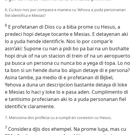
6. Cu kico nos por compara e manera cu Yehova a yuda personanan
fiel identifica e Mesias?
6
E profetanan di Dios cu a biba prome cu Hesus, a
predeci hopi detaye tocante e Mesias. E detayenan aki
lo a yuda hende identific’e. Nos lo por compar’e
asin’aki: Supone cu nan a pidi bo pa bai na un bushalte
hopi druk of na un stacion di trein of na un aeropuerto
pa busca un persona cu nunca bo a yega di topa. Lo no
ta bon si un hende duna bo algun detaye di e persona?
Asina tambe, pa medio di e profetanan di Bijbel,
Yehova a duna un descripcion bastante detaya di loke
e Mesias lo haci y loke lo e pasa aden. Cumplimento di
e tantisimo profecianan aki lo a yuda personanan fiel
identific’e claramente.
7. Menciona dos profecia cu a cumpli en conexion cu Hesus.
7
Considera djis dos ehempel. Na prome luga, mas cu