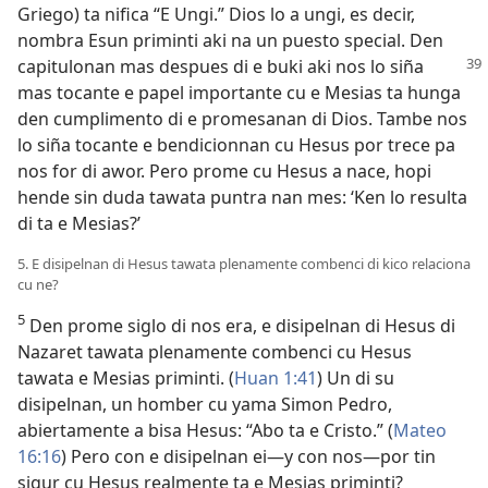
Griego) ta nifica “E Ungi.” Dios lo a ungi, es decir,
nombra Esun priminti aki na un puesto special. Den
capitulonan mas despues di e buki aki nos
lo siña
mas tocante e papel importante cu e Mesias ta hunga
den cumplimento di e promesanan di Dios. Tambe nos
lo siña tocante e bendicionnan cu Hesus por trece pa
nos for di awor. Pero prome cu Hesus a nace, hopi
hende sin duda tawata puntra nan mes: ‘Ken lo resulta
di ta e Mesias?’
5. E disipelnan di Hesus tawata plenamente combenci di kico relaciona
cu ne?
5
Den prome siglo di nos era, e disipelnan di Hesus di
Nazaret tawata plenamente combenci cu Hesus
tawata e Mesias priminti. (
Huan 1:41
) Un di su
disipelnan, un homber cu yama Simon Pedro,
abiertamente a bisa Hesus: “Abo ta e Cristo.” (
Mateo
16:16
) Pero con e disipelnan ei—y con nos—por tin
sigur cu Hesus realmente ta e Mesias priminti?