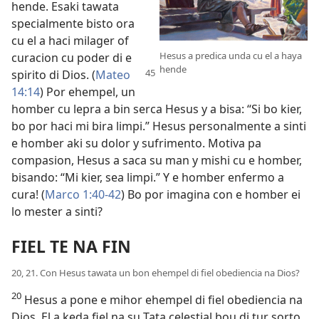
hende. Esaki tawata
specialmente bisto ora
cu el a haci milager of
Hesus a predica unda cu el a haya
curacion cu poder di e
hende
spirito di Dios.
(
Mateo
14:14
) Por ehempel, un
homber cu lepra a bin serca Hesus y a bisa: “Si bo kier,
bo por haci mi bira limpi.” Hesus personalmente a sinti
e homber aki su dolor y sufrimento. Motiva pa
compasion, Hesus a saca su man y mishi cu e homber,
bisando: “Mi kier, sea limpi.” Y e homber enfermo a
cura! (
Marco 1:40-42
) Bo por imagina con e homber ei
lo mester a sinti?
FIEL TE NA FIN
20, 21. Con Hesus tawata un bon ehempel di fiel obediencia na Dios?
20
Hesus a pone e mihor ehempel di fiel obediencia na
Dios. El a keda fiel na su Tata celestial bou di tur sorto