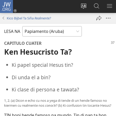
JW.ORG
Log
in
Cambia
Busca
MU
(opens
Idioma
Riba
ME
Kico Bijbel Ta Siña
Realmente?
new
di
JW.ORG
window)
Site
LESA NA
CAPITULO CUATER
Ken Hesucristo Ta?
Ki papel special Hesus tin?
Di unda el a bin?
Ki clase di persona e tawata?
1, 2. (a) Dicon e echo cu nos a yega di tende di un hende famoso no
kiermen cu realmente nos
conoc’e?
(b) Ki confusion tin tocante Hesus?
TIN hopi hende famoso na mundo. Tin di nan ta bon