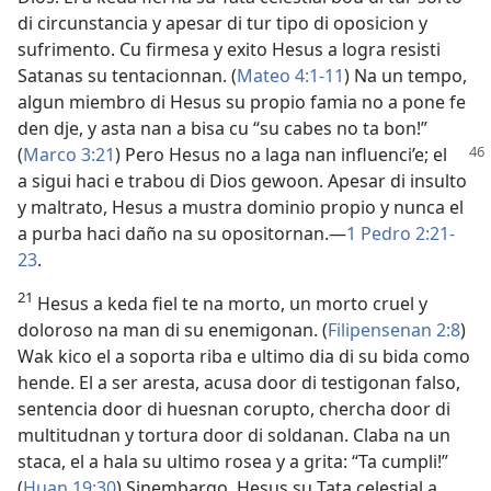
di circunstancia y apesar di tur tipo di oposicion y
sufrimento. Cu firmesa y exito Hesus a logra resisti
Satanas su tentacionnan. (
Mateo 4:1-11
) Na un tempo,
algun miembro di Hesus su propio famia no a pone fe
den dje, y asta nan a bisa cu “su cabes no ta bon!”
(
Marco 3:21
) Pero
Hesus no a laga nan influenci’e; el
a sigui haci e trabou di Dios gewoon. Apesar di insulto
y maltrato, Hesus a mustra dominio propio y nunca el
a purba haci daño na su opositornan.—
1 Pedro 2:21-
23
.
21
Hesus a keda fiel te na morto, un morto cruel y
doloroso na man di su enemigonan. (
Filipensenan 2:8
)
Wak kico el a soporta riba e ultimo dia di su bida como
hende. El a ser aresta, acusa door di testigonan falso,
sentencia door di huesnan corupto, chercha door di
multitudnan y tortura door di soldanan. Claba na un
staca, el a hala su ultimo rosea y a grita: “Ta cumpli!”
(
Huan 19:30
) Sinembargo, Hesus su Tata celestial a