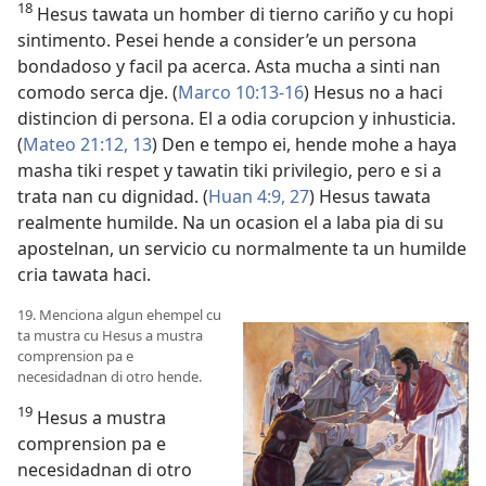
18
Hesus tawata un homber di tierno cariño y cu hopi
sintimento. Pesei hende a consider’e un persona
bondadoso y facil pa acerca. Asta mucha a sinti nan
comodo serca dje. (
Marco 10:13-16
) Hesus no a haci
distincion di persona. El a odia corupcion y inhusticia.
(
Mateo 21:12, 13
) Den e tempo ei, hende mohe a haya
masha tiki respet y tawatin tiki privilegio, pero e si a
trata nan cu dignidad. (
Huan 4:9,
27
) Hesus tawata
realmente humilde. Na un ocasion el a laba pia di su
apostelnan, un servicio cu normalmente ta un humilde
cria tawata haci.
19. Menciona algun ehempel cu
ta mustra cu Hesus a mustra
comprension pa e
necesidadnan di otro hende.
19
Hesus a mustra
comprension pa e
necesidadnan di otro