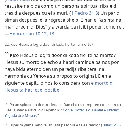
resusit’e na bida como un persona spiritual riba e di
tres dia despues cu el a muri. (
1 Pedro 3:18
) Un par di
siman despues, el a regresa shelo. Einan el “a sinta na
man drechi di Dios” y a warda pa ricibi poder como rei.
—
Hebreonan 10:12, 13
.
22. Kico Hesus a logra door di keda fiel te na morto?
22
Kico Hesus a logra door di keda fiel te na morto?
Hesus su morto de echo a habri caminda pa nos por
haya bida eterno den un paradijs riba tera, na
harmonia cu Yehova su proposito original. Den e
siguiente capitulo nos lo considera con
e morto di
Hesus ta haci esei posibel
.
Pa un splicacion di e profecia di Daniel cu a cumpli en conexion cu
a
Hesus, wak e articulo di Apendix, “
Con e Profecia di Daniel A Predeci
Yegada di e Mesias
.”
Bijbel ta yama Yehova un Tata pasobra e ta e Creador. (
Isaias 64:8
)
b