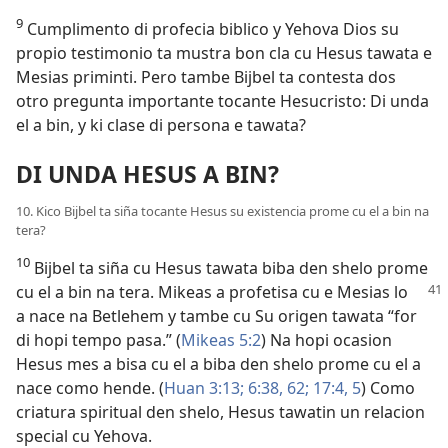
9
Cumplimento di profecia biblico y Yehova Dios su
propio testimonio ta mustra bon cla cu Hesus tawata e
Mesias priminti. Pero tambe Bijbel ta contesta dos
otro pregunta importante tocante Hesucristo: Di unda
el a bin, y ki clase di persona e tawata?
DI UNDA HESUS A BIN?
10. Kico Bijbel ta siña tocante Hesus su existencia prome cu el a bin na
tera?
10
Bijbel ta siña cu Hesus tawata biba den shelo prome
cu el a bin na tera. Mikeas a profetisa cu e Mesias lo
a nace na Betlehem y tambe cu Su origen tawata “for
di hopi tempo pasa.” (
Mikeas 5:2
) Na hopi ocasion
Hesus mes a bisa cu el a biba den shelo prome cu el a
nace como hende. (
Huan 3:13;
6:38,
62;
17:4, 5
) Como
criatura spiritual den shelo, Hesus tawatin un relacion
special cu Yehova.