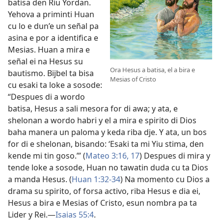
batisa den Riu Yordan.
Yehova a priminti Huan
cu lo e dun’e un señal pa
asina e por a identifica e
Mesias. Huan a mira e
señal ei na Hesus su
Ora Hesus a batisa, el a bira e
bautismo. Bijbel ta bisa
Mesias of Cristo
cu esaki ta loke a sosode:
“Despues di a wordo
batisa, Hesus a sali mesora for di awa; y ata, e
shelonan a wordo habri y el a mira e spirito di Dios
baha manera un paloma y keda riba dje. Y ata, un bos
for di e shelonan, bisando: ‘Esaki ta mi Yiu stima, den
kende mi tin goso.’” (
Mateo 3:16, 17
) Despues di mira y
tende loke a sosode, Huan no tawatin duda cu ta Dios
a manda Hesus. (
Huan 1:32-34
) Na momento cu Dios a
drama su spirito, of forsa activo, riba Hesus e dia ei,
Hesus a bira e Mesias of Cristo, esun nombra pa ta
Lider y Rei.—
Isaias 55:4
.