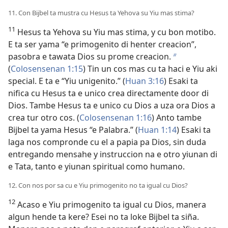
11. Con Bijbel ta mustra cu Hesus ta Yehova su Yiu mas stima?
11
Hesus ta Yehova su Yiu mas stima, y cu bon motibo.
E ta ser yama “e primogenito di henter creacion”,
pasobra e tawata Dios su prome creacion.
b
(
Colosensenan 1:15
) Tin un cos mas cu ta haci e Yiu aki
special. E ta e “Yiu unigenito.” (
Huan 3:16
) Esaki ta
nifica cu Hesus ta e unico crea directamente door di
Dios. Tambe Hesus ta e unico cu Dios a uza ora Dios a
crea tur otro cos. (
Colosensenan 1:16
) Anto tambe
Bijbel ta yama Hesus “e Palabra.” (
Huan 1:14
) Esaki ta
laga nos compronde cu el a papia pa Dios, sin duda
entregando mensahe y instruccion na e otro yiunan di
e Tata, tanto e yiunan spiritual como humano.
12. Con nos por sa cu e Yiu primogenito no ta igual cu Dios?
12
Acaso e Yiu primogenito ta igual cu Dios, manera
algun hende ta kere? Esei no ta loke Bijbel ta siña.