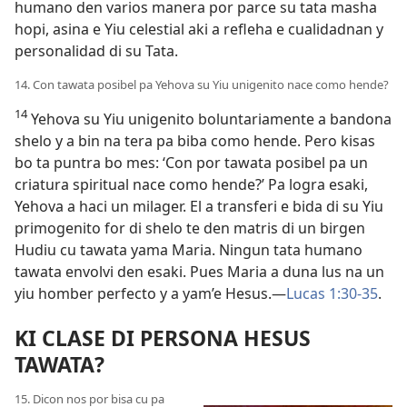
humano den varios manera por parce su tata masha
hopi, asina e Yiu celestial aki a refleha e cualidadnan y
personalidad di su Tata.
14. Con tawata posibel pa Yehova su Yiu unigenito nace como hende?
14
Yehova su Yiu unigenito boluntariamente a bandona
shelo y a bin na tera pa biba como hende. Pero kisas
bo ta puntra bo mes: ‘Con por tawata posibel pa un
criatura spiritual nace como hende?’ Pa logra esaki,
Yehova a haci un milager. El a transferi e bida di su Yiu
primogenito for di shelo te den matris di un birgen
Hudiu cu tawata yama Maria. Ningun tata humano
tawata envolvi den esaki. Pues Maria a duna lus na un
yiu homber perfecto y a yam’e Hesus.—
Lucas 1:30-35
.
KI CLASE DI PERSONA HESUS
TAWATA?
15. Dicon nos por bisa cu pa