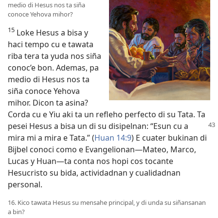
medio di Hesus nos ta siña
conoce Yehova mihor?
15
Loke Hesus a bisa y
haci tempo cu e tawata
riba tera ta yuda nos siña
conoc’e bon. Ademas, pa
medio di Hesus nos ta
siña conoce Yehova
mihor. Dicon ta asina?
Corda cu e Yiu aki ta un refleho perfecto di su Tata. Ta
pesei
Hesus a bisa un di su disipelnan: “Esun cu a
mira mi a mira e Tata.” (
Huan 14:9
) E cuater bukinan di
Bijbel conoci como e Evangelionan—Mateo, Marco,
Lucas y Huan—ta conta nos hopi cos tocante
Hesucristo su bida, actividadnan y cualidadnan
personal.
16. Kico tawata Hesus su mensahe principal, y di unda su siñansanan
a bin?