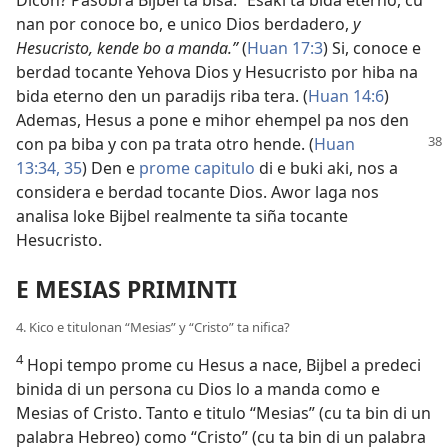
Dicon? Pasobra Bijbel ta bisa: “Esaki ta bida eterno, cu
nan por conoce bo, e unico Dios berdadero,
y
Hesucristo, kende bo a manda.”
(
Huan 17:3
) Si, conoce e
berdad tocante Yehova Dios y Hesucristo por hiba na
bida eterno den un paradijs riba tera. (
Huan 14:6
)
Ademas, Hesus a pone e mihor ehempel pa nos den
con pa biba y
con pa trata otro hende. (
Huan
13:34, 35
) Den e
prome capitulo
di e buki aki, nos a
considera e berdad tocante Dios. Awor laga nos
analisa loke Bijbel realmente ta siña tocante
Hesucristo.
E MESIAS PRIMINTI
4. Kico e titulonan “Mesias” y “Cristo” ta nifica?
4
Hopi tempo prome cu Hesus a nace, Bijbel a predeci
binida di un persona cu Dios lo a manda como e
Mesias of Cristo. Tanto e titulo “Mesias” (cu ta bin di un
palabra Hebreo) como “Cristo” (cu ta bin di un palabra