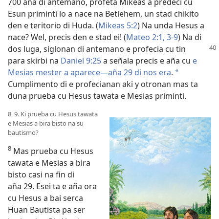
700 aña di antemano, profeta Mikeas a predeci cu
Esun priminti lo a nace na Betlehem, un stad chikito
den e teritorio di Huda. (
Mikeas 5:2
) Na unda Hesus a
nace? Wel, precis den e stad ei! (
Mateo 2:1,
3-9
) Na di
dos luga,
siglonan di antemano e profecia cu tin
para skirbi na
Daniel 9:25
a señala precis e aña cu
e
Mesias mester a aparece—aña 29 di nos era
.
a
Cumplimento di e profecianan aki y otronan mas ta
duna prueba cu Hesus tawata e Mesias priminti.
8, 9. Ki prueba cu Hesus tawata
e Mesias a bira bisto na su
bautismo?
8
Mas prueba cu Hesus
tawata e Mesias a bira
bisto casi na fin di
aña 29. Esei ta e aña ora
cu Hesus a bai serca
Huan Bautista pa ser