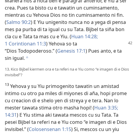
Manera nos a nota den e paragraf anterior, e Yiu a ser
crea. Pues ta bisto cu e tawatin un cuminsamento,
mientras cu Yehova Dios no tin cuminsamento ni fin.
(
Salmo 90:2
) E Yiu unigenito nunca no a yega di pensa
mes pa purba di ta igual cu su Tata. Bijbel ta siña bon
cla cu e Tata ta mas cu e Yiu. (
Huan 14:28;
1 Corintionan 11:3
) Yehova so ta
“Dios Todopoderoso.” (
Genesis 17:1
) Pues anto, e ta
sin igual.
c
13. Kico Bijbel kiermen ora e ta referi na e Yiu como “e imagen di e Dios
invisibel”?
13
Yehova y su Yiu primogenito tawatin un amistad
intimo cu otro pa miles di miyones di aña, hopi prome
cu creacion di e shelo yen di streya y e tera. Nan lo
mester tawata stima otro masha hopi! (
Huan 3:35;
14:31
) E Yiu stima aki tawata mescos cu su Tata. Ta
pesei Bijbel ta referi na e Yiu como “e imagen di e Dios
invisibel.” (
Colosensenan 1:15
) Si, mescos cu un yiu