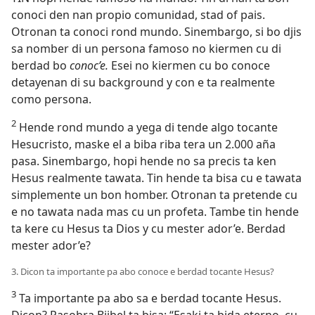
conoci den nan propio comunidad, stad of pais.
Otronan ta conoci rond mundo. Sinembargo, si bo djis
sa nomber di un persona famoso no kiermen cu di
berdad bo
conoc’e.
Esei no kiermen cu bo conoce
detayenan di su background y con e ta realmente
como persona.
2
Hende rond mundo a yega di tende algo tocante
Hesucristo, maske el a biba riba tera un 2.000 aña
pasa. Sinembargo, hopi hende no sa precis ta ken
Hesus realmente tawata. Tin hende ta bisa cu e tawata
simplemente un bon homber. Otronan ta pretende cu
e no tawata nada mas cu un profeta. Tambe tin hende
ta kere cu Hesus ta Dios y cu mester ador’e. Berdad
mester ador’e?
3. Dicon ta importante pa abo conoce e berdad tocante Hesus?
3
Ta importante pa abo sa e berdad tocante Hesus.