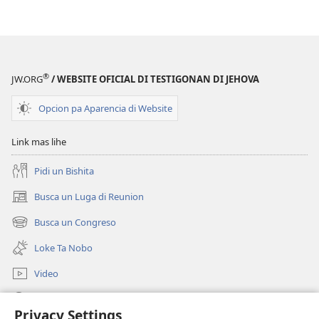
Bijbel
Ta
Siña
Realmente?
®
JW.ORG
/ WEBSITE OFICIAL DI TESTIGONAN DI JEHOVA
Opcion pa Aparencia di Website
Link mas lihe
Pidi un Bishita
Busca un Luga di Reunion
(opens
new
Busca un Congreso
(opens
window)
new
Loke Ta Nobo
window)
Video
Busca Riba JW.ORG
Privacy Settings