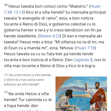
16
Hesus tawata bon conoci como “Maestro.” (
Huan
1:38;
13:13
) Kico el a siña hende? Su mensahe principal
tawata “e evangelio di reino”, esta, e bon noticia
tocante e Reino di Dios, e gobierno celestial cu lo
goberna henter e tera y lo trece bendicion sin fin pa
hende obediente. (
Mateo 4:23
) Di ken e mensahe aki
tawata? Hesus mes a bisa: “Mi siñansa no ta di mi, ma
di Esun cu a manda mi”, esta, Yehova. (
Huan 7:16
)
Hesus tawata sa cu su Tata kier pa hende tende
tocante e bon noticia di e Reino. Den
Capitulo 8
, nos lo
siña mas tocante e Reino di Dios y kico lo e logra.
17. Na unda Hesus a siña hende,
y dicon el a haci asina tanto
esfuerso pa siña hende?
17
Na unda Hesus a siña
hende? Tur caminda cu el
a haya hende: den