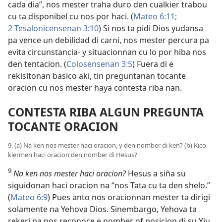
cada dia”, nos mester traha duro den cualkier trabou
cu ta disponibel cu nos por haci. (
Mateo 6:11;
2 Tesalonicensenan 3:10
) Si nos ta pidi Dios yudansa
pa vence un debilidad di carni, nos mester percura pa
evita circunstancia- y situacionnan cu lo por hiba nos
den tentacion. (
Colosensenan 3:5
) Fuera di e
rekisitonan basico aki, tin preguntanan tocante
oracion cu nos mester haya contesta riba nan.
CONTESTA RIBA ALGUN PREGUNTA
TOCANTE ORACION
9. (a) Na ken nos mester haci oracion, y den nomber di ken? (b) Kico
kiermen haci oracion den nomber di Hesus?
9
Na ken nos mester haci oracion?
Hesus a siña su
siguidonan haci oracion na “nos Tata cu ta den shelo.”
(
Mateo 6:9
) Pues anto nos oracionnan mester ta dirigi
solamente na Yehova Dios. Sinembargo, Yehova ta
rekeri pa nos reconoce e nomber of posicion di su Yiu