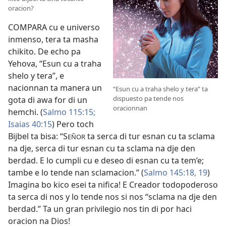
oracion?
COMPARA cu e universo
inmenso, tera ta masha
chikito. De echo pa
Yehova, “Esun cu a traha
shelo y tera”, e
nacionnan ta manera un
“Esun cu a traha shelo y tera” ta
dispuesto pa tende nos
gota di awa for di un
oracionnan
hemchi. (
Salmo 115:15;
Isaias 40:15
) Pero toch
Bijbel ta bisa: “S
ta serca di tur esnan cu ta sclama
EÑOR
na dje, serca di tur esnan cu ta sclama na dje den
berdad. E lo cumpli cu e deseo di esnan cu ta tem’e;
tambe e lo tende nan sclamacion.” (
Salmo 145:18, 19
)
Imagina bo kico esei ta nifica! E Creador todopoderoso
ta serca di nos y lo tende nos si nos “sclama na dje den
berdad.” Ta un gran privilegio nos tin di por haci
oracion na Dios!