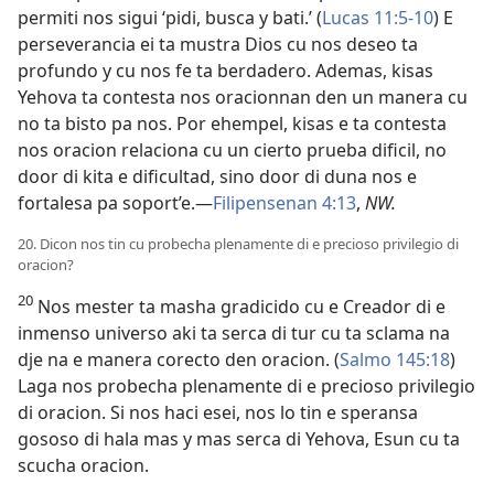
permiti nos sigui ‘pidi, busca y bati.’ (
Lucas 11:5-10
) E
perseverancia ei ta mustra Dios cu nos deseo ta
profundo y cu nos fe ta berdadero. Ademas, kisas
Yehova ta contesta nos oracionnan den un manera cu
no ta bisto pa nos. Por ehempel, kisas e ta contesta
nos oracion relaciona cu un cierto prueba dificil, no
door di kita e dificultad, sino door di duna nos e
fortalesa pa soport’e.—
Filipensenan 4:13
,
NW.
20. Dicon nos tin cu probecha plenamente di e precioso privilegio di
oracion?
20
Nos mester ta masha gradicido cu e Creador di e
inmenso universo aki ta serca di tur cu ta sclama na
dje na e manera corecto den oracion. (
Salmo 145:18
)
Laga nos probecha plenamente di e precioso privilegio
di oracion. Si nos haci esei, nos lo tin e speransa
gososo di hala mas y mas serca di Yehova, Esun cu ta
scucha oracion.