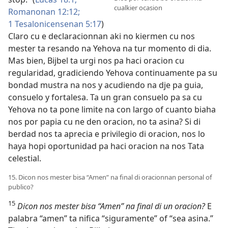
cualkier ocasion
Romanonan 12:12;
1 Tesalonicensenan 5:17
)
Claro cu e declaracionnan aki no kiermen cu nos
mester ta resando na Yehova na tur momento di dia.
Mas bien, Bijbel ta urgi nos pa haci oracion cu
regularidad, gradiciendo Yehova continuamente pa su
bondad mustra na nos y acudiendo na dje pa guia,
consuelo y fortalesa. Ta un gran consuelo pa sa cu
Yehova no ta pone limite na con largo of cuanto biaha
nos por papia cu ne den oracion, no ta asina? Si di
berdad nos ta aprecia e privilegio di oracion, nos lo
haya hopi oportunidad pa haci oracion na nos Tata
celestial.
15. Dicon nos mester bisa “Amen” na final di oracionnan personal of
publico?
15
Dicon nos mester bisa “Amen” na final di un oracion?
E
palabra “amen” ta nifica “siguramente” of “sea asina.”