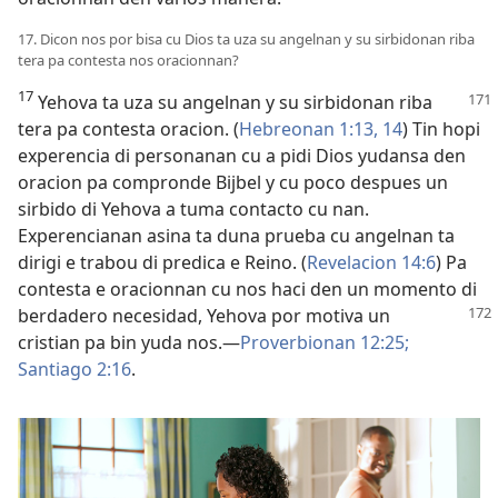
17. Dicon nos por bisa cu Dios ta uza su angelnan y su sirbidonan riba
tera pa contesta nos oracionnan?
17
Yehova ta uza su angelnan y su sirbidonan riba
tera pa contesta oracion. (
Hebreonan 1:13, 14
) Tin hopi
experencia di personanan cu a pidi Dios yudansa den
oracion pa compronde Bijbel y cu poco despues un
sirbido di Yehova a tuma contacto cu nan.
Experencianan asina ta duna prueba cu angelnan ta
dirigi e trabou di predica e Reino. (
Revelacion 14:6
) Pa
contesta e oracionnan cu nos haci den un momento di
berdadero necesidad, Yehova por motiva
un
cristian pa bin yuda nos.—
Proverbionan 12:25;
Santiago 2:16
.