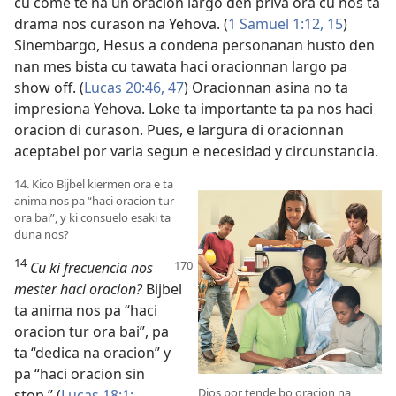
cu come te na un oracion largo den priva ora cu nos ta
drama nos curason na Yehova. (
1 Samuel 1:12,
15
)
Sinembargo, Hesus a condena personanan husto den
nan mes bista cu tawata haci oracionnan largo pa
show off. (
Lucas 20:46, 47
) Oracionnan asina no ta
impresiona Yehova. Loke ta importante ta pa nos haci
oracion di curason. Pues, e largura di oracionnan
aceptabel por varia segun e necesidad y circunstancia.
14. Kico Bijbel kiermen ora e ta
anima nos pa “haci oracion tur
ora bai”, y ki consuelo esaki ta
duna nos?
14
Cu ki frecuencia nos
mester haci oracion?
Bijbel
ta anima nos pa “haci
oracion tur ora bai”, pa
ta “dedica na oracion” y
pa “haci oracion sin
Dios por tende bo oracion na
stop.” (
Lucas 18:1;