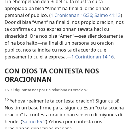
Tin ehempelnan den Bijbel cu ta mustra cu ta
apropiado pa bisa “Amen” na final di oracionnan
personal of publico. (
1 Cronicanan 16:36;
Salmo 41:13
)
Door di bisa “Amen” na final di nos propio oracion, nos
ta confirma cu nos expresionnan tawata haci cu
sinseridad. Ora nos bisa “Amen”—sea silenciosamente
of na bos halto—na final di un persona su oracion
publico, nos ta indica cu nos ta di acuerdo cu e
pensamento cu el a expresa.—
1 Corintionan 14:16
.
CON DIOS TA CONTESTA NOS
ORACIONNAN
16. Ki siguransa nos por tin relaciona cu oracion?
16
Yehova realmente ta contesta oracion? Sigur cu si!
Nos tin un base firme pa ta sigur cu Esun “cu ta scucha
oracion” ta contesta oracionnan sinsero di miyones di
hende. (
Salmo 65:2
) Yehova por contesta nos
oracionnan den varios manera.