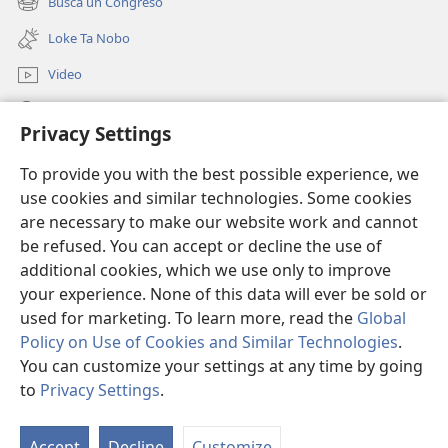
Busca un Congreso
(opens
window)
new
Loke Ta Nobo
window)
Video
Busca Riba JW.ORG
Privacy Settings
Donacion
(opens
To provide you with the best possible experience, we
new
use cookies and similar technologies. Some cookies
window)
Watchtower BIBLIOTHEEK ONLINE
are necessary to make our website work and cannot
(opens
be refused. You can accept or decline the use of
new
®
JW Hub
window)
additional cookies, which we use only to improve
(opens
new
your experience. None of this data will ever be sold or
window)
used for marketing. To learn more, read the
Global
Policy on Use of Cookies and Similar Technologies
.
You can customize your settings at any time by going
Copyright
© 2026 Watch Tower Bible and Tract Society of Pennsylvania.
CONDICIONNAN DI UZO
|
MANEHO DI PRIVACIDAD
|
PRIVACY
to
Privacy Settings
.
S
SETTINGS
Ta
Accept
Decline
Customize