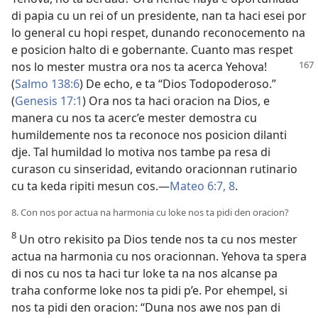
di papia cu un rei of un presidente, nan ta haci esei por
lo general cu hopi respet, dunando reconocemento na
e posicion halto di e gobernante. Cuanto mas respet
nos lo mester mustra ora nos ta
acerca Yehova!
(
Salmo 138:6
) De echo, e ta “Dios Todopoderoso.”
(
Genesis 17:1
) Ora nos ta haci oracion na Dios, e
manera cu nos ta acerc’e mester demostra cu
humildemente nos ta reconoce nos posicion dilanti
dje. Tal humildad lo motiva nos tambe pa resa di
curason cu sinseridad, evitando oracionnan rutinario
cu ta keda ripiti mesun cos.—
Mateo 6:7, 8
.
8. Con nos por actua na harmonia cu loke nos ta pidi den oracion?
8
Un otro rekisito pa Dios tende nos ta cu nos mester
actua na harmonia cu nos oracionnan. Yehova ta spera
di nos cu nos ta haci tur loke ta na nos alcanse pa
traha conforme loke nos ta pidi p’e. Por ehempel, si
nos ta pidi den oracion: “Duna nos awe nos pan di