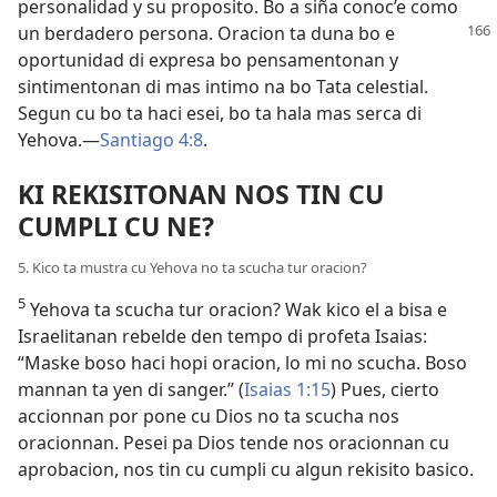
personalidad y su proposito. Bo a siña conoc’e como
un berdadero persona. Oracion
ta duna bo e
oportunidad di expresa bo pensamentonan y
sintimentonan di mas intimo na bo Tata celestial.
Segun cu bo ta haci esei, bo ta hala mas serca di
Yehova.—
Santiago 4:8
.
KI REKISITONAN NOS TIN CU
CUMPLI CU NE?
5. Kico ta mustra cu Yehova no ta scucha tur oracion?
5
Yehova ta scucha tur oracion? Wak kico el a bisa e
Israelitanan rebelde den tempo di profeta Isaias:
“Maske boso haci hopi oracion, lo mi no scucha. Boso
mannan ta yen di sanger.” (
Isaias 1:15
) Pues, cierto
accionnan por pone cu Dios no ta scucha nos
oracionnan. Pesei pa Dios tende nos oracionnan cu
aprobacion, nos tin cu cumpli cu algun rekisito basico.