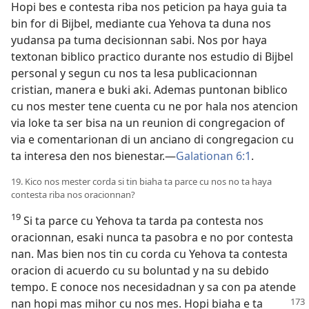
Hopi bes e contesta riba nos peticion pa haya guia ta
bin for di Bijbel, mediante cua Yehova ta duna nos
yudansa pa tuma decisionnan sabi. Nos por haya
textonan biblico practico durante nos estudio di Bijbel
personal y segun cu nos ta lesa publicacionnan
cristian, manera e buki aki. Ademas puntonan biblico
cu nos mester tene cuenta cu ne por hala nos atencion
via loke ta ser bisa na un reunion di congregacion of
via e comentarionan di un anciano di congregacion cu
ta interesa den nos bienestar.—
Galationan 6:1
.
19. Kico nos mester corda si tin biaha ta parce cu nos no ta haya
contesta riba nos oracionnan?
19
Si ta parce cu Yehova ta tarda pa contesta nos
oracionnan, esaki nunca ta pasobra e no por contesta
nan. Mas bien nos tin cu corda cu Yehova ta contesta
oracion di acuerdo cu su boluntad y na su debido
tempo. E conoce nos necesidadnan y sa con pa atende
nan hopi mas mihor
cu nos mes. Hopi biaha e ta