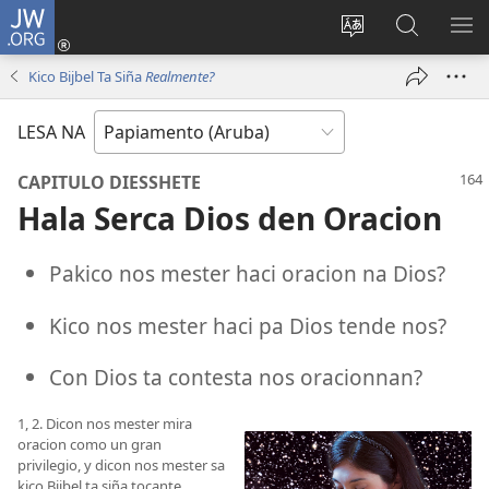
JW.ORG
Log
in
Cambia
Busca
MU
(opens
Idioma
Riba
ME
Kico Bijbel Ta Siña
Realmente?
new
di
JW.ORG
window)
Site
LESA NA
CAPITULO DIESSHETE
Hala Serca Dios den Oracion
Pakico nos mester haci oracion na Dios?
Kico nos mester haci pa Dios tende nos?
Con Dios ta contesta nos oracionnan?
1, 2. Dicon nos mester mira
oracion como un gran
privilegio, y dicon nos mester sa
kico Bijbel ta siña tocante