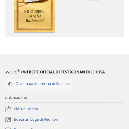
pa
download
publicacion
digital
Kico
Bijbel
Ta
Siña
Realmente?
®
JW.ORG
/ WEBSITE OFICIAL DI TESTIGONAN DI JEHOVA
Opcion pa Aparencia di Website
Link mas lihe
Pidi un Bishita
Busca un Luga di Reunion
(opens
new