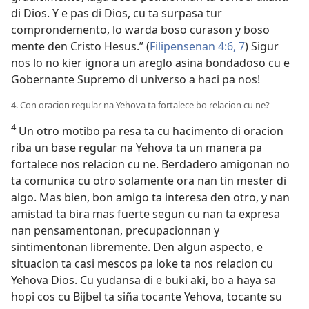
di Dios. Y e pas di Dios, cu ta surpasa tur
comprondemento, lo warda boso curason y boso
mente den Cristo Hesus.” (
Filipensenan 4:6, 7
) Sigur
nos lo no kier ignora un areglo asina bondadoso cu e
Gobernante Supremo di universo a haci pa nos!
4. Con oracion regular na Yehova ta fortalece bo relacion cu ne?
4
Un otro motibo pa resa ta cu hacimento di oracion
riba un base regular na Yehova ta un manera pa
fortalece nos relacion cu ne. Berdadero amigonan no
ta comunica cu otro solamente ora nan tin mester di
algo. Mas bien, bon amigo ta interesa den otro, y nan
amistad ta bira mas fuerte segun cu nan ta expresa
nan pensamentonan, precupacionnan y
sintimentonan libremente. Den algun aspecto, e
situacion ta casi mescos pa loke ta nos relacion cu
Yehova Dios. Cu yudansa di e buki aki, bo a haya sa
hopi cos cu Bijbel ta siña tocante Yehova, tocante su