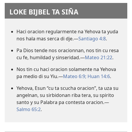
LOKE BIJBEL TA SIÑA
Haci oracion regularmente na Yehova ta yuda
nos hala mas serca di dje.—
Santiago 4:8
.
Pa Dios tende nos oracionnan, nos tin cu resa
cu fe, humildad y sinseridad.—
Mateo 21:22
.
Nos tin cu haci oracion solamente na Yehova
pa medio di su Yiu.—
Mateo 6:9;
Huan 14:6
.
Yehova, Esun “cu ta scucha oracion”, ta uza su
angelnan, su sirbidonan riba tera, su spirito
santo y su Palabra pa contesta oracion.—
Salmo 65:2
.