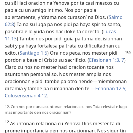
cu si! Haci oracion na Yehova por ta casi mescos cu
papia cu un amigo intimo. Nos por papia
abiertamente, y ‘drama nos curason’ na Dios. (
Salmo
62:8
) Ta na su luga pa nos pidi pa haya spirito santo,
pasobra e lo yuda nos haci loke ta corecto. (
Lucas
11:13
) Tambe nos por pidi guia pa tuma decisionnan
sabi y pa haya fortalesa pa trata cu dificultadnan cu
exito. (
Santiago 1:5
) Ora nos peca,
nos mester pidi
pordon a base di Cristo su sacrificio. (
Efesionan 1:3,
7
)
Claro cu nos no mester haci oracion tocante nos
asuntonan personal so. Nos mester amplia nos
oracionnan y pidi tambe pa otro hende—miembronan
di famia y tambe pa rumannan den fe.—
Echonan 12:5;
Colosensenan 4:12
.
12. Con nos por duna asuntonan relaciona cu nos Tata celestial e luga
mas importante den nos oracionnan?
12
Asuntonan relaciona cu Yehova Dios mester ta di
prome importancia den nos oracionnan. Nos sigur tin