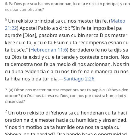
6. Pa Dios por scucha nos oracionnan, kico ta e rekisito principal, y con
nos por cumpli cu ne?
6
Un rekisito principal ta cu nos mester tin fe. (
Mateo
21:22
) Apostel Pablo a skirbi: “Sin fe ta imposibel pa
agrad’e [Dios], pasobra esun cu bin serca Dios mester
kere cu e ta, y cu e ta Esun cu ta recompensa esnan cu
ta busc’e.” (
Hebreonan 11:6
) Berdadero fe no ta djis sa
cu Dios ta existi y cu e ta tende y contesta oracion. Nos
ta demostra nos fe pa medio di nos accionnan. Nos tin
cu duna evidencia cla cu nos tin fe na e manera cu nos
ta hiba nos bida tur dia.—
Santiago 2:26
.
7. (a) Dicon nos mester mustra respet ora nos ta papia cu Yehova den
oracion? (b) Ora nos ta resa na Dios, con nos por mustra humildad y
sinseridad?
7
Un otro rekisito di Yehova ta cu hendenan cu ta haci
oracion na dje mester hacie cu humildad y sinseridad.
Y nos tin motibo pa ta humilde ora nos ta papia cu
Yehova, no ta berdad? Ora hende haya e oportunidad