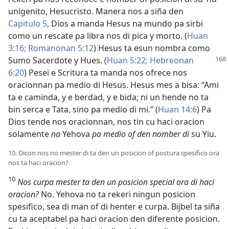
unigenito, Hesucristo. Manera nos a siña den
Capitulo 5
, Dios a manda Hesus na mundo pa sirbi
como un rescate pa libra nos di pica y morto. (
Huan
3:16;
Romanonan 5:12
) Hesus ta esun nombra como
Sumo Sacerdote y Hues. (
Huan 5:22;
Hebreonan
6:20
) Pesei e Scritura ta manda nos ofrece nos
oracionnan pa medio di Hesus. Hesus mes a bisa: “Ami
ta e caminda, y e berdad, y e bida; ni un hende no ta
bin serca e Tata, sino pa medio di mi.” (
Huan 14:6
) Pa
Dios tende nos oracionnan, nos tin cu haci oracion
solamente
na
Yehova
pa medio of den nomber di
su Yiu.
10. Dicon nos no mester di ta den un posicion of postura spesifico ora
nos ta haci oracion?
10
Nos curpa mester ta den un posicion special ora di haci
oracion?
No. Yehova no ta rekeri ningun posicion
spesifico, sea di man of di henter e curpa. Bijbel ta siña
cu ta aceptabel pa haci oracion den diferente posicion.