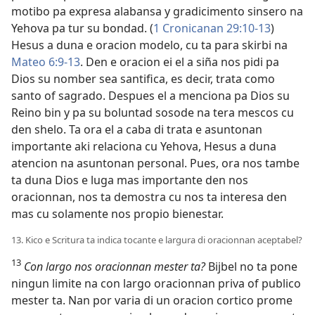
motibo pa expresa alabansa y gradicimento sinsero na
Yehova pa tur su bondad. (
1 Cronicanan 29:10-13
)
Hesus a duna e oracion modelo, cu ta para skirbi na
Mateo 6:9-13
. Den e oracion ei el a siña nos pidi pa
Dios su nomber sea santifica, es decir, trata como
santo of sagrado. Despues el a menciona pa Dios su
Reino bin y pa su boluntad sosode na tera mescos cu
den shelo. Ta ora el a caba di trata e asuntonan
importante aki relaciona cu Yehova, Hesus a duna
atencion na asuntonan personal. Pues, ora nos tambe
ta duna Dios e luga mas importante den nos
oracionnan, nos ta demostra cu nos ta interesa den
mas cu solamente nos propio bienestar.
13. Kico e Scritura ta indica tocante e largura di oracionnan aceptabel?
13
Con largo nos oracionnan mester ta?
Bijbel no ta pone
ningun limite na con largo oracionnan priva of publico
mester ta. Nan por varia di un oracion cortico prome