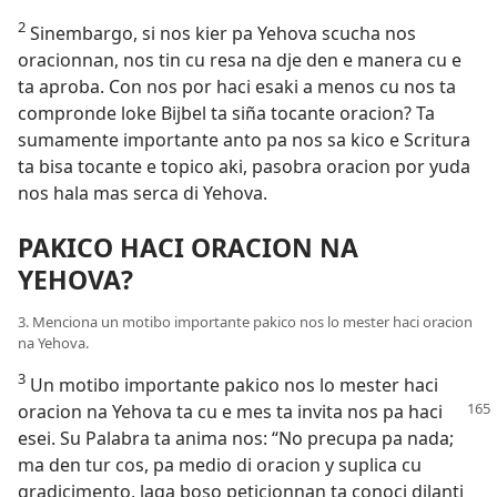
2
Sinembargo, si nos kier pa Yehova scucha nos
oracionnan, nos tin cu resa na dje den e manera cu e
ta aproba. Con nos por haci esaki a menos cu nos ta
compronde loke Bijbel ta siña tocante oracion? Ta
sumamente importante anto pa nos sa kico e Scritura
ta bisa tocante e topico aki, pasobra oracion por yuda
nos hala mas serca di Yehova.
PAKICO HACI ORACION NA
YEHOVA?
3. Menciona un motibo importante pakico nos lo mester haci oracion
na Yehova.
3
Un motibo importante pakico nos lo mester haci
oracion
na Yehova ta cu e mes ta invita nos pa haci
esei. Su Palabra ta anima nos: “No precupa pa nada;
ma den tur cos, pa medio di oracion y suplica cu
gradicimento, laga boso peticionnan ta conoci dilanti