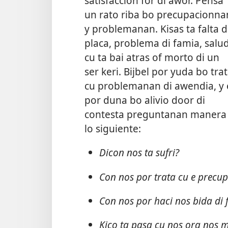
satisfaccion for di awor. Pensa
un rato riba bo precupacionna
y problemanan. Kisas ta falta d
placa, problema di famia, salu
cu ta bai atras of morto di un
ser keri. Bijbel por yuda bo tra
cu problemanan di awendia, y 
por duna bo alivio door di
contesta preguntanan manera
lo siguiente:
Dicon nos ta sufri?
Con nos por trata cu e precu
Con nos por haci nos bida di 
Kico ta pasa cu nos ora nos m