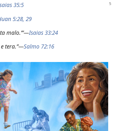
Isaias 35:5
Huan 5:28, 29
 ta malo.’”—
Isaias 33:24
 e tera.”—
Salmo 72:16