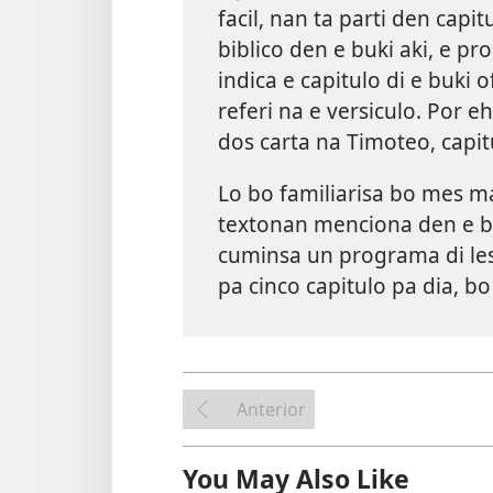
facil, nan ta parti den capi
biblico den e buki aki, e p
indica e capitulo di e buki of
referi na e versiculo. Por e
dos carta na Timoteo, capitu
Lo bo familiarisa bo mes ma
textonan menciona den e bu
cuminsa un programa di lesa
pa cinco capitulo pa dia, bo
Anterior
You May Also Like