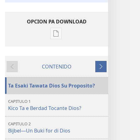
OPCION PA DOWNLOAD
Opcion
pa
download
publicacion
CONTENIDO
digital
Anterior
Siguiente
Kico
Bijbel
Ta Esaki Tawata Dios Su Proposito?
Ta
Siña
CAPITULO 1
Realmente?
Kico Ta e Berdad Tocante Dios?
CAPITULO 2
Bijbel—Un Buki for di Dios