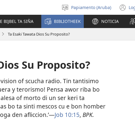
Papiamento (Aruba)
Log
Scoge
(o
idioma
n
E BIJBEL TA SIÑA
BIBLIOTHEEK
NOTICIA
wi
Ta Esaki Tawata Dios Su Proposito?
Dios Su Proposito?
vision of scucha radio. Tin tantisimo
guera y terorismo! Pensa awor riba bo
esa of morto di un ser keri ta
sas bo ta sinti mescos cu e bon homber
hoga den afliccion.’—
Job 10:15
,
BPK.