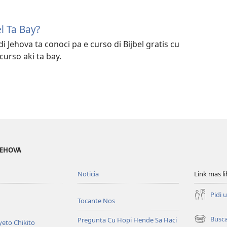
l Ta Bay?
Jehova ta conoci pa e curso di Bijbel gratis cu
curso aki ta bay.
JEHOVA
Noticia
Link mas l
Pidi 
Tocante Nos
Busc
Pregunta Cu Hopi Hende Sa Haci
eto Chikito
(opens