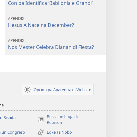
Con pa Identifica ‘Babilonia e Grandi’
APENDIX
Hesus A Nace na December?
APENDIX
Nos Mester Celebra Dianan di Fiesta?
Opcion pa Aparencia di Website
ihe
Busca un Luga di
un Bishita
(opens
Reunion
new
a un Congreso
Loke Ta Nobo
window)