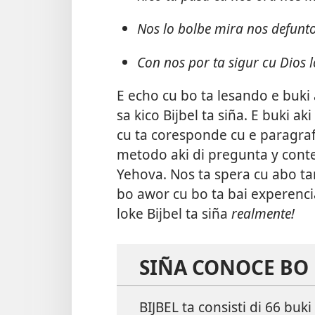
Nos lo bolbe mira nos defunt
Con nos por ta sigur cu Dios
E echo cu bo ta lesando e buki 
sa kico Bijbel ta siña. E buki a
cu ta coresponde cu e paragra
metodo aki di pregunta y conte
Yehova. Nos ta spera cu abo ta
bo awor cu bo ta bai experenci
loke Bijbel ta siña
realmente!
SIÑA CONOCE BO 
BIJBEL ta consisti di 66 buk