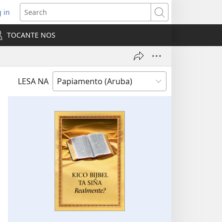
 in
pens
Search
ew
TOCANTE NOS
ndow)
LESA NA