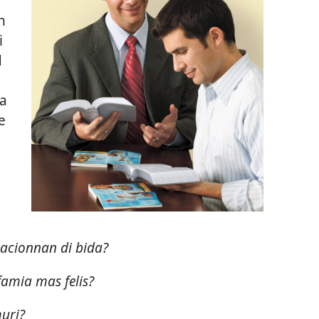
n
i
d
ta
e
pacionnan di bida?
famia mas felis?
uri?