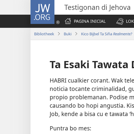
JW.ORG
Testigonan di Jehova
PAGINA INICIAL
LOK
Bibliotheek
Buki
Kico Bijbel Ta Siña
Realmente?
Ta Esaki Tawata 
HABRI cualkier corant. Wak tele
noticia tocante criminalidad, 
propio problemanan. Podise mal
causando bo hopi angustia. Ki
Job, kende a bisa cu e tawata ‘
Puntra bo mes: