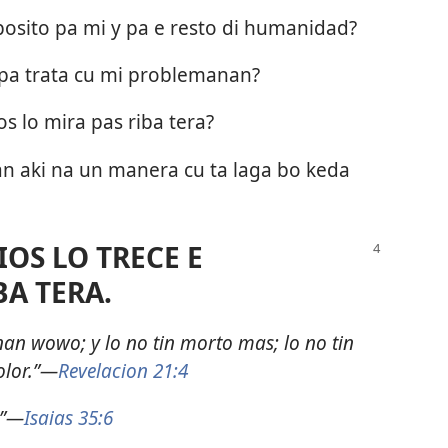
posito pa mi y pa e resto di humanidad?
pa trata cu mi problemanan?
s lo mira pas riba tera?
an aki na un manera cu ta laga bo keda
IOS LO TRECE E
A TERA.
 nan wowo; y lo no tin morto mas; lo no tin
olor.”—
Revelacion 21:4
.”—
Isaias 35:6