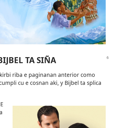
BIJBEL TA SIÑA
skirbi riba e paginanan anterior como
cumpli cu e cosnan aki, y Bijbel ta splica
 E
a