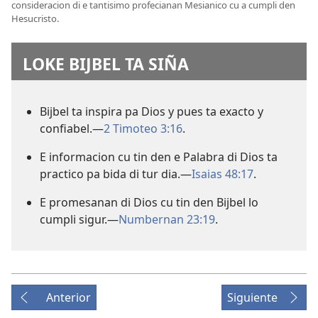
consideracion di e tantisimo profecianan Mesianico cu a cumpli den
Hesucristo.
LOKE BIJBEL TA SIÑA
Bijbel ta inspira pa Dios y pues ta exacto y
confiabel.—
2 Timoteo 3:16
.
E informacion cu tin den e Palabra di Dios ta
practico pa bida di tur dia.—
Isaias 48:17
.
E promesanan di Dios cu tin den Bijbel lo
cumpli sigur.—
Numbernan 23:19
.
Anterior
Siguiente