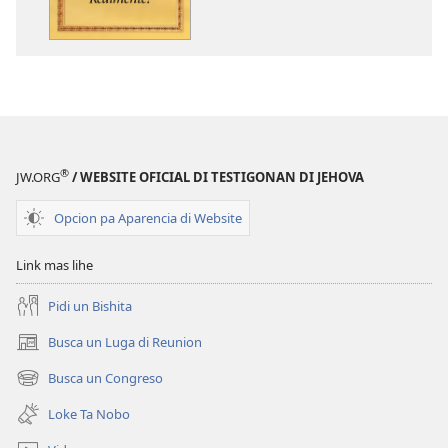
digital
Kico
Bijbel
Ta
Siña
Realmente?
®
JW.ORG
/ WEBSITE OFICIAL DI TESTIGONAN DI JEHOVA
Opcion pa Aparencia di Website
Link mas lihe
Pidi un Bishita
Busca un Luga di Reunion
(opens
new
Busca un Congreso
(opens
window)
new
Loke Ta Nobo
window)