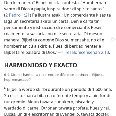
Den ki manera? Bijbel mes ta contesta: “Hombernan
santo di Dios a papia, inspira door di spirito santo.”
(
2 Pedro 1:21
) Pa ilustra esaki: Un comerciante kisas ta
laga un secretaria skirbi un carta. Den e carta tin
pensamento y instruccion di e comerciante. Pesei
realmente ta
su
carta, no di e secretaria. Di mesun
manera, Bijbel ta contene Dios su mensahe, no di
e
hombernan cu a skirbie. Pues, di berdad henter e
Bijbel ta “e palabra di Dios.”—
1 Tesalonicensenan 2:13
.
HARMONIOSO Y EXACTO
6, 7. Dicon e harmonia cu tin entre e diferente partinan di Bijbel ta
hopi remarcabel?
6
Bijbel a wordo skirbi durante un periodo di 1.600 aña.
Su escritornan a biba na diferente tempo y a bin for di
tur gremio. Algun tawata cunukero, piscado y
wardado di carne. Otronan tawata profeta, hues y rei.
Lucas, un di e escritornan di Evangelio, tawata docter.