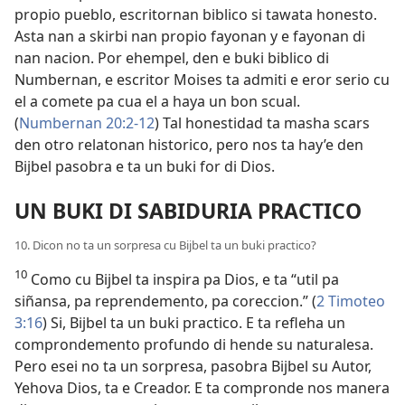
propio pueblo, escritornan biblico si tawata honesto.
Asta nan a skirbi nan propio fayonan y e fayonan di
nan nacion. Por ehempel, den e buki biblico di
Numbernan, e escritor Moises ta admiti e eror serio cu
el a comete pa cua el a haya un bon scual.
(
Numbernan 20:2-12
) Tal honestidad ta masha scars
den otro relatonan historico, pero nos ta hay’e den
Bijbel pasobra e ta un buki for di Dios.
UN BUKI DI SABIDURIA PRACTICO
10. Dicon no ta un sorpresa cu Bijbel ta un buki practico?
10
Como cu Bijbel ta inspira pa Dios, e ta “util pa
siñansa, pa reprendemento, pa coreccion.” (
2 Timoteo
3:16
) Si, Bijbel ta un buki practico. E ta refleha un
comprondemento profundo di hende su naturalesa.
Pero esei no ta un sorpresa, pasobra Bijbel su Autor,
Yehova Dios, ta e Creador. E ta compronde nos manera