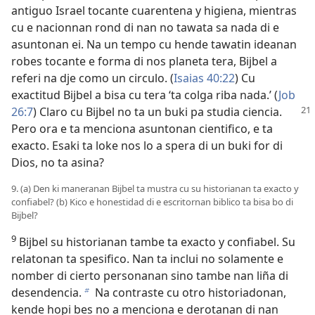
antiguo Israel tocante cuarentena y higiena, mientras
cu e nacionnan rond di nan no tawata sa nada di e
asuntonan ei. Na un tempo cu hende tawatin ideanan
robes tocante e forma di nos planeta tera, Bijbel a
referi na dje como un circulo. (
Isaias 40:22
) Cu
exactitud Bijbel a bisa cu tera ‘ta colga riba nada.’ (
Job
26:7
)
Claro cu Bijbel no ta un buki pa studia ciencia.
Pero ora e ta menciona asuntonan cientifico, e ta
exacto. Esaki ta loke nos lo a spera di un buki for di
Dios, no ta asina?
9. (a) Den ki maneranan Bijbel ta mustra cu su historianan ta exacto y
confiabel? (b) Kico e honestidad di e escritornan biblico ta bisa bo di
Bijbel?
9
Bijbel su historianan tambe ta exacto y confiabel. Su
relatonan ta spesifico. Nan ta inclui no solamente e
nomber di cierto personanan sino tambe nan liña di
desendencia.
Na contraste cu otro historiadonan,
b
kende hopi bes no a menciona e derotanan di nan