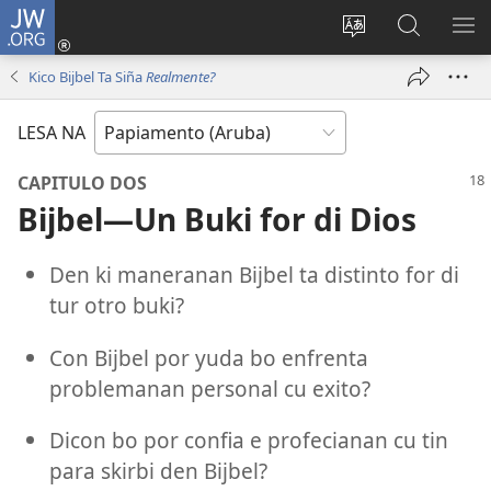
JW.ORG
Log
in
Cambia
Busca
MU
(opens
Idioma
Riba
ME
Kico Bijbel Ta Siña
Realmente?
new
di
JW.ORG
window)
Site
LESA NA
CAPITULO DOS
Bijbel—Un Buki for di Dios
Den ki maneranan Bijbel ta distinto for di
tur otro buki?
Con Bijbel por yuda bo enfrenta
problemanan personal cu exito?
Dicon bo por confia e profecianan cu tin
para skirbi den Bijbel?