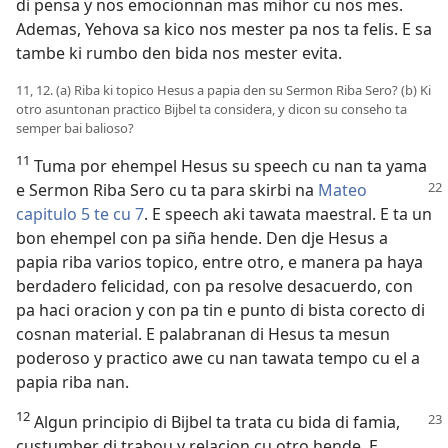
di pensa y nos emocionnan mas mihor cu nos mes.
Ademas, Yehova sa kico nos mester pa nos ta felis. E sa
tambe ki rumbo den bida nos mester evita.
11, 12. (a) Riba ki topico Hesus a papia den su Sermon Riba Sero? (b) Ki
otro asuntonan practico Bijbel ta considera, y dicon su conseho ta
semper bai balioso?
11
Tuma por ehempel Hesus su speech cu nan ta yama
e Sermon Riba Sero cu ta para skirbi na
Mateo
capitulo 5 te cu 7
. E speech aki tawata maestral. E ta un
bon ehempel con pa siña hende. Den dje Hesus a
papia riba varios topico, entre otro, e manera pa haya
berdadero felicidad, con pa resolve desacuerdo, con
pa haci oracion y con pa tin e punto di bista corecto di
cosnan material. E palabranan di Hesus ta mesun
poderoso y practico awe cu nan tawata tempo cu el a
papia riba nan.
12
Algun principio di Bijbel ta trata cu bida di famia,
custumber di trabou y relacion cu otro hende. E