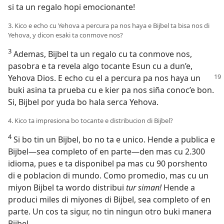
si ta un regalo hopi emocionante!
3. Kico e echo cu Yehova a percura pa nos haya e Bijbel ta bisa nos di
Yehova, y dicon esaki ta conmove nos?
3
Ademas, Bijbel ta un regalo cu ta conmove nos,
pasobra e ta revela algo tocante Esun cu a dun’e,
Yehova Dios. E echo
cu el a percura pa nos haya un
buki asina ta prueba cu e kier pa nos siña conoc’e bon.
Si, Bijbel por yuda bo hala serca Yehova.
4. Kico ta impresiona bo tocante e distribucion di Bijbel?
4
Si bo tin un Bijbel, bo no ta e unico. Hende a publica e
Bijbel—sea completo of en parte—den mas cu 2.300
idioma, pues e ta disponibel pa mas cu 90 porshento
di e poblacion di mundo. Como promedio, mas cu un
miyon Bijbel ta wordo distribui
tur siman!
Hende a
produci miles di miyones di Bijbel, sea completo of en
parte. Un cos ta sigur, no tin ningun otro buki manera
Bijbel.