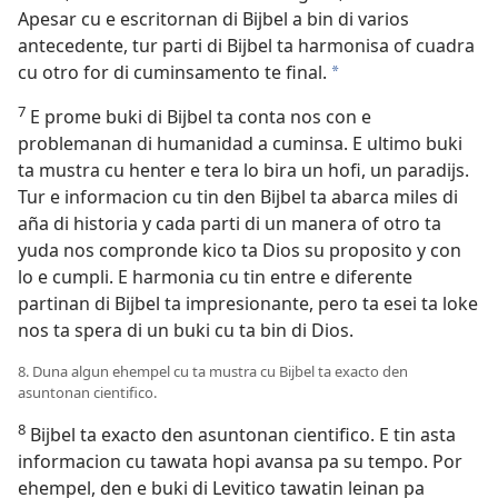
Apesar cu e escritornan di Bijbel a bin di varios
antecedente, tur parti di Bijbel ta harmonisa of cuadra
cu otro for di cuminsamento te final.
a
7
E prome buki di Bijbel ta conta nos con e
problemanan di humanidad a cuminsa. E ultimo buki
ta mustra cu henter e tera lo bira un hofi, un paradijs.
Tur e informacion cu tin den Bijbel ta abarca miles di
aña di historia y cada parti di un manera of otro ta
yuda nos compronde kico ta Dios su proposito y con
lo e cumpli. E harmonia cu tin entre e diferente
partinan di Bijbel ta impresionante, pero ta esei ta loke
nos ta spera di un buki cu ta bin di Dios.
8. Duna algun ehempel cu ta mustra cu Bijbel ta exacto den
asuntonan cientifico.
8
Bijbel ta exacto den asuntonan cientifico. E tin asta
informacion cu tawata hopi avansa pa su tempo. Por
ehempel, den e buki di Levitico tawatin leinan pa