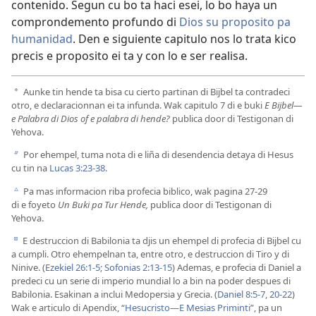
contenido. Segun cu bo ta haci esei, lo bo haya un
comprondemento profundo di
Dios su proposito pa
humanidad
. Den e siguiente capitulo nos lo trata kico
precis e proposito ei ta y con lo e ser realisa.
Aunke tin hende ta bisa cu cierto partinan di Bijbel ta contradeci
a
otro, e declaracionnan ei ta infunda. Wak capitulo 7 di e buki
E Bijbel—
e Palabra di Dios of e palabra di hende?
publica door di Testigonan di
Yehova.
Por ehempel, tuma nota di e liña di desendencia detaya di Hesus
b
cu tin na
Lucas 3:23-38
.
Pa mas informacion riba profecia biblico, wak pagina 27-29
c
di e foyeto
Un Buki pa Tur Hende,
publica door di Testigonan di
Yehova.
E destruccion di Babilonia ta djis un ehempel di profecia di Bijbel cu
d
a cumpli. Otro ehempelnan ta, entre otro, e destruccion di Tiro y di
Ninive. (
Ezekiel 26:1-5;
Sofonias 2:13-15
) Ademas, e profecia di Daniel a
predeci cu un serie di imperio mundial lo a bin na poder despues di
Babilonia. Esakinan a inclui Medopersia y Grecia. (
Daniel 8:5-7,
20-22
)
Wak e articulo di Apendix, “
Hesucristo—E Mesias Priminti
”, pa un