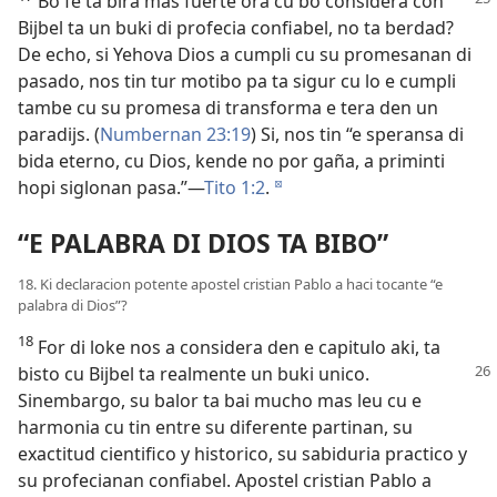
Bo fe ta bira mas fuerte ora cu bo considera con
Bijbel ta un buki di profecia confiabel, no ta berdad?
De echo, si Yehova Dios a cumpli cu su promesanan di
pasado, nos tin tur motibo pa ta sigur cu lo e cumpli
tambe cu su promesa di transforma e tera den un
paradijs. (
Numbernan 23:19
) Si, nos tin “e speransa di
bida eterno, cu Dios, kende no por gaña, a priminti
hopi siglonan pasa.”—
Tito 1:2
.
d
“E PALABRA DI DIOS TA BIBO”
18. Ki declaracion potente apostel cristian Pablo a haci tocante “e
palabra di Dios”?
18
For di loke nos a considera den e capitulo aki, ta
bisto
cu Bijbel ta realmente un buki unico.
Sinembargo, su balor ta bai mucho mas leu cu e
harmonia cu tin entre su diferente partinan, su
exactitud cientifico y historico, su sabiduria practico y
su profecianan confiabel. Apostel cristian Pablo a