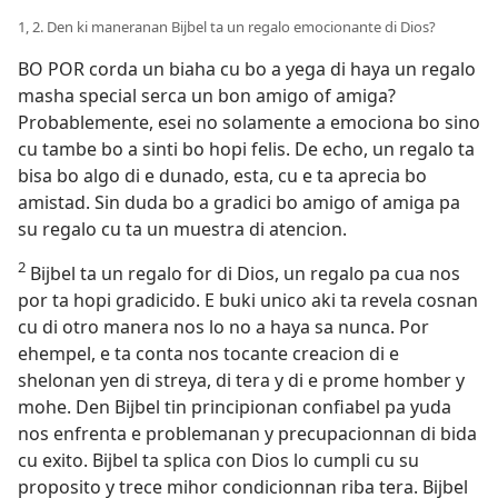
1, 2. Den ki maneranan Bijbel ta un regalo emocionante di Dios?
BO POR corda un biaha cu bo a yega di haya un regalo
masha special serca un bon amigo of amiga?
Probablemente, esei no solamente a emociona bo sino
cu tambe bo a sinti bo hopi felis. De echo, un regalo ta
bisa bo algo di e dunado, esta, cu e ta aprecia bo
amistad. Sin duda bo a gradici bo amigo of amiga pa
su regalo cu ta un muestra di atencion.
2
Bijbel ta un regalo for di Dios, un regalo pa cua nos
por ta hopi gradicido. E buki unico aki ta revela cosnan
cu di otro manera nos lo no a haya sa nunca. Por
ehempel, e ta conta nos tocante creacion di e
shelonan yen di streya, di tera y di e prome homber y
mohe. Den Bijbel tin principionan confiabel pa yuda
nos enfrenta e problemanan y precupacionnan di bida
cu exito. Bijbel ta splica con Dios lo cumpli cu su
proposito y trece mihor condicionnan riba tera. Bijbel