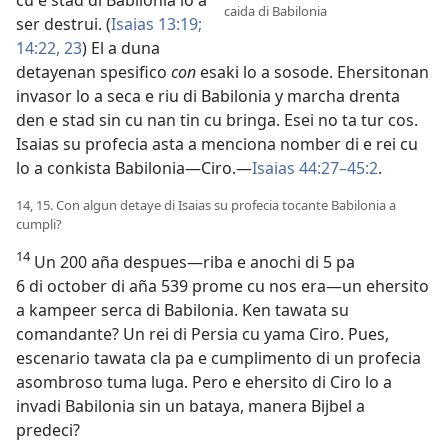
cu e stad di Babilonia lo a
caida di Babilonia
ser destrui. (
Isaias 13:19;
14:22, 23
) El a duna
detayenan spesifico
con
esaki lo a sosode. Ehersitonan
invasor lo a seca e riu di Babilonia y marcha drenta
den e stad sin cu nan tin cu bringa. Esei no ta tur cos.
Isaias su profecia asta a menciona nomber di e rei cu
lo a conkista Babilonia—Ciro.—
Isaias 44:27–45:2
.
14, 15. Con algun detaye di Isaias su profecia tocante Babilonia a
cumpli?
14
Un 200 aña despues—riba e anochi di 5 pa
6 di october di aña 539 prome cu nos era—un ehersito
a kampeer serca di Babilonia. Ken tawata su
comandante? Un rei di Persia cu yama Ciro. Pues,
escenario tawata cla pa e cumplimento di un profecia
asombroso tuma luga. Pero e ehersito di Ciro lo a
invadi Babilonia sin un bataya, manera Bijbel a
predeci?