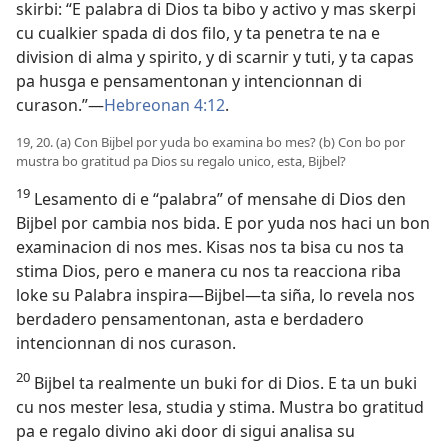
skirbi: “E palabra di Dios ta bibo y activo y mas skerpi
cu cualkier spada di dos filo, y ta penetra te na e
division di alma y spirito, y di scarnir y tuti, y ta capas
pa husga e pensamentonan y intencionnan di
curason.”—
Hebreonan 4:12
.
19, 20. (a) Con Bijbel por yuda bo examina bo mes? (b) Con bo por
mustra bo gratitud pa Dios su regalo unico, esta, Bijbel?
19
Lesamento di e “palabra” of mensahe di Dios den
Bijbel por cambia nos bida. E por yuda nos haci un bon
examinacion di nos mes. Kisas nos ta bisa cu nos ta
stima Dios, pero e manera cu nos ta reacciona riba
loke su Palabra inspira—Bijbel—ta siña, lo revela nos
berdadero pensamentonan, asta e berdadero
intencionnan di nos curason.
20
Bijbel ta realmente un buki for di Dios. E ta un buki
cu nos mester lesa, studia y stima. Mustra bo gratitud
pa e regalo divino aki door di sigui analisa su