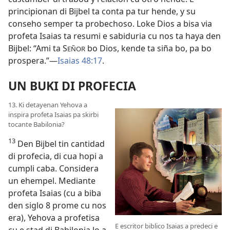
principionan di Bijbel ta conta pa tur hende, y su
conseho semper ta probechoso. Loke Dios a bisa via
profeta Isaias ta resumi e sabiduria cu nos ta haya den
Bijbel: “Ami ta S
bo Dios, kende ta siña bo, pa bo
EÑOR
prospera.”—
Isaias 48:17
.
UN BUKI DI PROFECIA
13. Ki detayenan Yehova a
inspira profeta Isaias pa skirbi
tocante Babilonia?
13
Den Bijbel tin cantidad
di profecia, di cua hopi a
cumpli caba. Considera
un ehempel. Mediante
profeta Isaias (cu a biba
den siglo 8 prome cu nos
era), Yehova a profetisa
E escritor biblico Isaias a predeci e