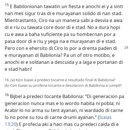
15
E Babilonionan tawatin un fiesta e anochi ei y a sinti
nan mes sigur tras di e murayanan solido di nan stad.
Mientrastanto, Ciro na un manera sabi a desvia e awa
di e riu cu tawata core door di e stad. No a dura hopi
cu e awa a baha suficiente pa su hombernan por a
pasa door di e riu y yega na e murayanan di e stad.
Pero con e ehersito di
Ciro lo por a drenta paden di
e murayanan di Babilonia? Pa un of otro motibo, e
anochi ei e soldanan a descuida y a laga e portanan di
e stad habri!
16. (a) Kico Isaias a predeci tocante e resultado final di Babilonia?
(b) Con Isaias su profecia tocante e desolacion di Babilonia a cumpli?
16
Bijbel a predeci tocante Babilonia: “Di generacion pa
generacion nunca mas e lo wordo habita ni pobla; ni
Arabir lo no arma su tent ayanan, ni wardado di carne
lo no pone su tou di carne drumi ayanan.” (
Isaias
13:20
) E profecia aki a haci mas cu predeci caida di e