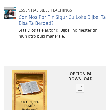
ESSENTIAL BIBLE TEACHINGS
Con Nos Por Tin Sigur Cu Loke Bijbel Ta
Bisa Ta Berdad?
Si ta Dios ta e autor di Bijbel, no mester tin
niun otro buki manera e.
OPCION PA
DOWNLOAD
Opcion
pa
download
publicacion