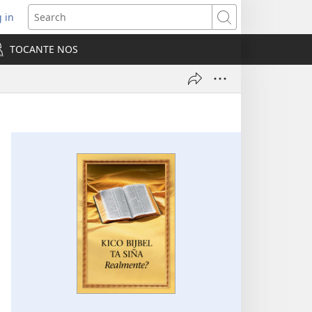
 in
pens
Search
ew
TOCANTE NOS
ndow)