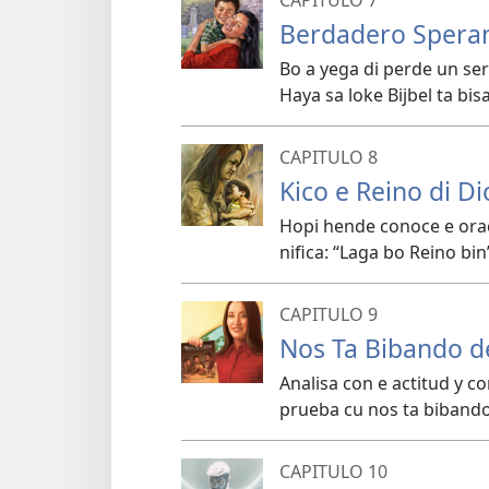
CAPITULO 7
Berdadero Speran
Bo a yega di perde un se
Haya sa loke Bijbel ta bis
CAPITULO 8
Kico e Reino di Di
Hopi hende conoce e oraci
nifica: “Laga bo Reino bin
CAPITULO 9
Nos Ta Bibando d
Analisa con e actitud y 
prueba cu nos ta bibando 
CAPITULO 10