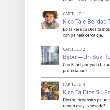
CAPITULO 1
Kico Ta e Berdad 
Bo ta kere cu Dios ta int
con pa hala cerca dje.
CAPITULO 2
Bijbel—Un Buki fo
Con Bijbel por yuda bo a
profecianan?
CAPITULO 3
Kico Ta Dios Su P
Dios su proposito pa un pa
tempo esey lo sosode?