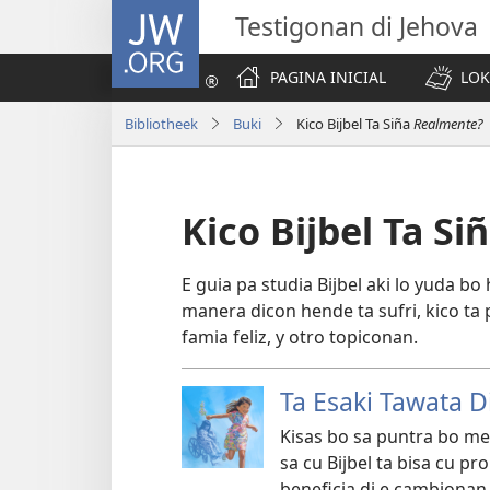
JW.ORG
Testigonan di Jehova
PAGINA INICIAL
LOK
Bibliotheek
Buki
Kico Bijbel Ta Siña
Realmente?
Kico Bijbel Ta Si
E guia pa studia Bijbel aki lo yuda bo 
manera dicon hende ta sufri, kico ta
famia feliz, y otro topiconan.
Ta Esaki Tawata D
Kisas bo sa puntra bo me
sa cu Bijbel ta bisa cu p
beneficia di e cambionan 