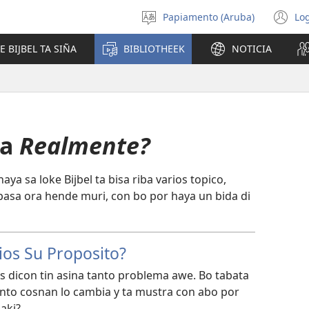
Papiamento (Aruba)
Log
Scoge
(o
idioma
n
E BIJBEL TA SIÑA
BIBLIOTHEEK
NOTICIA
wi
ña
Realmente?
haya sa loke Bijbel ta bisa riba varios topico,
 pasa ora hende muri, con bo por haya un bida di
ios Su Proposito?
s dicon tin asina tanto problema awe. Bo tabata
ronto cosnan lo cambia y ta mustra con abo por
aki?