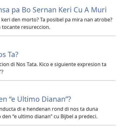
sa pa Bo Sernan Keri Cu A Muri
r keri den morto? Ta posibel pa mira nan atrobe?
a tocante resureccion.
os Ta?
on di Nos Tata. Kico e siguiente expresion ta
”?
en “e Ultimo Dianan”?
conducta di e hendenan rond di nos ta duna
den “e ultimo dianan” cu Bijbel a predeci.