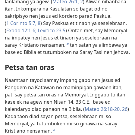
lanlamang ya agew. (
Mateo 26:1, 2
) Aliwan nibanbana
itan. Inkompara na Kasulatan so bagat odino
sakripisyo nen Jesus ed kordero parad Paskua.
(
1 Corinto 5:7, 8
) Say Paskua et tinaon ya seselebraan.
(
Exodo 12:1-6;
Levitico 23:5
) Ontan met, say Memoryal
na impatey nen Jesus et tinaon ya seselebraan na
saray Kristiano nensaman,
tan satan ya alimbawa ya
b
base ed Biblia et tutumboken na Saray Tasi nen Jehova.
Petsa tan oras
Naamtaan tayod samay impangigapo nen Jesus ed
Pangdem na Katawan no maminpigan gawaen itan,
pati say petsa tan oras na Memoryal. Inggapo to itan
kaselek na agew nen Nisan 14, 33 C.E., base ed
kalendaryo diad panaon na Biblia. (
Mateo 26:18-20,
26
)
Kada taon diad sayan petsa, seselebraan mi so
Memoryal, ya tutumboken mi so ginawa na saray
Kristiano nensaman.
c