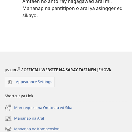
Amtaen no anto ray nagagawad aral mi.
Mananap na pantitipon o aral ya asingger ed
sikayo.
®
JW.ORG
/ OFFICIAL WEBSITE NA SARAY TASI NEN JEHOVA
Appearance Settings
Shortcut ya Link
Man-request na Ombisita ed Sika
Mananap na Aral
(opens
new
Mananap na Kombension
(opens