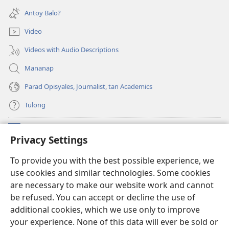
window)
new
Antoy Balo?
window)
Video
Videos with Audio Descriptions
Mananap
Parad Opisyales, Journalist, tan Academics
Tulong
Donasyon
(opens
Privacy Settings
new
window)
Watchtower ONLINE YA LIBRARYA™
To provide you with the best possible experience, we
(opens
use cookies and similar technologies. Some cookies
new
®
JW Hub
window)
are necessary to make our website work and cannot
(opens
new
be refused. You can accept or decline the use of
JW Library
App
window)
additional cookies, which we use only to improve
your experience. None of this data will ever be sold or