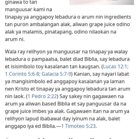
ginawa to tan
manguusar kami na
tinapay ya anggapoy lebadura o arum nin ingredients
tan puron ambalangan alak, aliwan grape juice odino
alak ya malamis, pinatapang, odino nilaokan na
arum ni.
Wala ray relihyon ya manguusar na tinapay ya walay
lebadura o pampaalsa, balet diad Biblia, say lebadura
et isisimbolo toy kasalanan tan kaugsan. (
Lucas 12:1;
1 Corinto 5:6-8;
Galacia 5:7-9
) Kanian, say nayari labat
ya mangisimbolo ed anggapoy kasalanan ya laman
nen Kristo et tinapay ya anggapoy lebadura tan arum
nin laok. (
1 Pedro 2:22
) Say sakey nin gagawaen na
arum ya aliwan based Biblia et say panguusar da na
grape juice imbes ya alak. Gagawaen itan na arum ya
relihyon lapud ibabawal day iyinum na alak, balet
anggapo iya ed Biblia.​—
1 Timoteo 5:23
.