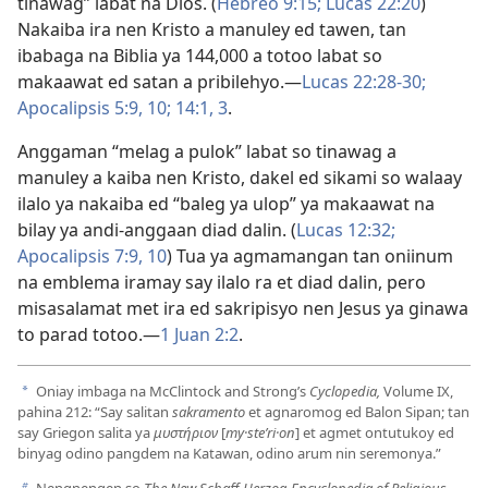
tinawag” labat na Dios. (
Hebreo 9:15;
Lucas 22:20
)
Nakaiba ira nen Kristo a manuley ed tawen, tan
ibabaga na Biblia ya 144,000 a totoo labat so
makaawat ed satan a pribilehyo.​—
Lucas 22:28-30;
Apocalipsis 5:9, 10;
14:1,
3
.
Anggaman “melag a pulok” labat so tinawag a
manuley a kaiba nen Kristo, dakel ed sikami so walaay
ilalo ya nakaiba ed “baleg ya ulop” ya makaawat na
bilay ya andi-anggaan diad dalin. (
Lucas 12:32;
Apocalipsis 7:9, 10
) Tua ya agmamangan tan oniinum
na emblema iramay say ilalo ra et diad dalin, pero
misasalamat met ira ed sakripisyo nen Jesus ya ginawa
to parad totoo.—
1 Juan 2:2
.
Oniay imbaga na McClintock and Strong’s
Cyclopedia,
Volume IX,
a
pahina 212: “Say salitan
sakramento
et agnaromog ed Balon Sipan; tan
say Griegon salita ya
μυστήριον
[
my·steʹri·on
] et agmet ontutukoy ed
binyag odino pangdem na Katawan, odino arum nin seremonya.”
Nengnengen so
The New Schaff-Herzog Encyclopedia of Religious