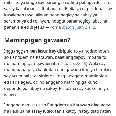
niiter to ya singa say panangasi odino pakaperdona na
saray kasalanan.
Ibabaga na Biblia ya naperdona iray
a
kasalanan tayo, aliwan panamegley na sakey ya
seremonya ed relihyon, noagta panamegley labat na
pananisia ed si Jesus.​—
Roma 3:25;
1 Juan 2:1, 2
.
Maminpigan gawaen?
Ingganggan nen Jesus iray disipulo to ya nodnonoten
so Pangdem na Katawan, balet anggapoy imbaga to
no maminpigan gawaen itan. (
Lucas 22:19
) Wala ray
mangibabaga ya kaukolan dan gawaen itan ya binulan,
say arum balet et sinimba, inagew-agew, maminpiga
ed kada agew, odino anggano maminpiga kuno
depende ed labay na sakey. Pero, nia ray kaukolan ya
isipen.
Inggapo nen Jesus so Pangdem na Katawan diad agew
na Paskua na saray Judio, tan sikatoy inatey diad satan