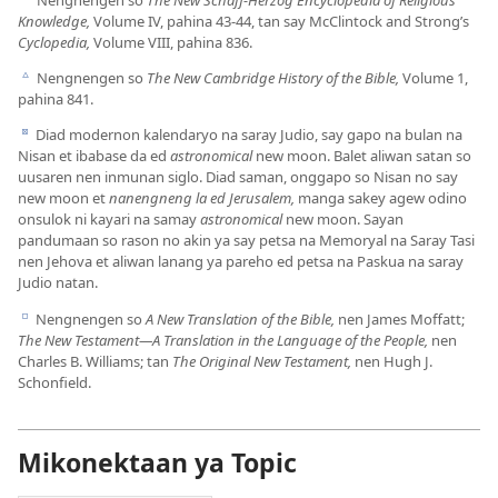
b
Knowledge,
Volume IV, pahina 43-​44, tan say McClintock and Strong’s
Cyclopedia,
Volume VIII, pahina 836.
Nengnengen so
The New Cambridge History of the Bible,
Volume 1,
c
pahina 841.
Diad modernon kalendaryo na saray Judio, say gapo na bulan na
d
Nisan et ibabase da ed
astronomical
new moon. Balet aliwan satan so
uusaren nen inmunan siglo. Diad saman, onggapo so Nisan no say
new moon et
nanengneng la ed Jerusalem,
manga sakey agew odino
onsulok ni kayari na samay
astronomical
new moon. Sayan
pandumaan so rason no akin ya say petsa na Memoryal na Saray Tasi
nen Jehova et aliwan lanang ya pareho ed petsa na Paskua na saray
Judio natan.
Nengnengen so
A New Translation of the Bible,
nen James Moffatt;
e
The New Testament​—A Translation in the Language of the People,
nen
Charles B. Williams; tan
The Original New Testament,
nen Hugh J.
Schonfield.
Mikonektaan ya Topic