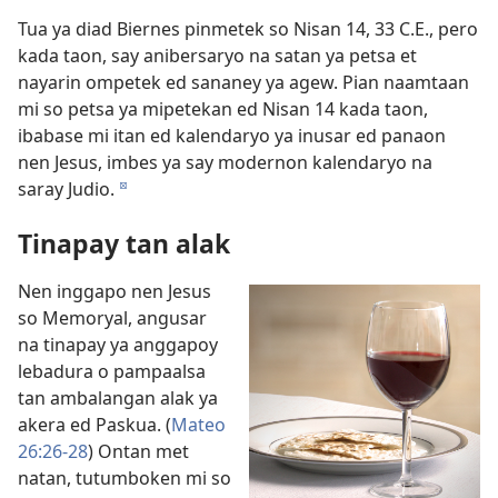
Tua ya diad Biernes pinmetek so Nisan 14, 33 C.E., pero
kada taon, say anibersaryo na satan ya petsa et
nayarin ompetek ed sananey ya agew. Pian naamtaan
mi so petsa ya mipetekan ed Nisan 14 kada taon,
ibabase mi itan ed kalendaryo ya inusar ed panaon
nen Jesus, imbes ya say modernon kalendaryo na
saray Judio.
d
Tinapay tan alak
Nen inggapo nen Jesus
so Memoryal, angusar
na tinapay ya anggapoy
lebadura o pampaalsa
tan ambalangan alak ya
akera ed Paskua. (
Mateo
26:26-28
) Ontan met
natan, tutumboken mi so