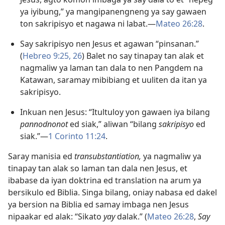
ya iyibung,” ya mangipanengneng ya say gawaen
ton sakripisyo et nagawa ni labat.​—
Mateo 26:28
.
Say sakripisyo nen Jesus et agawan “pinsanan.”
(
Hebreo 9:25, 26
) Balet no say tinapay tan alak et
nagmaliw ya laman tan dala to nen Pangdem na
Katawan, saramay mibibiang et uuliten da itan ya
sakripisyo.
Inkuan nen Jesus: “Itultuloy yon gawaen iya bilang
pannodnonot
ed siak,” aliwan “bilang
sakripisyo
ed
siak.”—
1 Corinto 11:24
.
Saray manisia ed
transubstantiation,
ya nagmaliw ya
tinapay tan alak so laman tan dala nen Jesus, et
ibabase da iyan doktrina ed translation na arum ya
bersikulo ed Biblia. Singa bilang, oniay nabasa ed dakel
ya bersion na Biblia ed samay imbaga nen Jesus
nipaakar ed alak: “Sikato
yay
dalak.” (
Mateo 26:28
,
Say