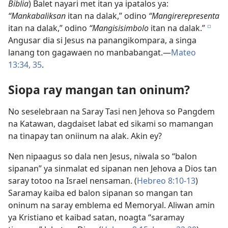
Biblia
) Balet nayari met itan ya ipatalos ya:
“Mankabaliksan
itan na dalak,” odino
“Mangirerepresenta
itan na dalak,” odino
“Mangisisimbolo
itan na dalak.”
e
Angusar dia si Jesus na panangikompara, a singa
lanang ton gagawaen no manbabangat.​—
Mateo
13:34, 35
.
Siopa ray mangan tan oninum?
No seselebraan na Saray Tasi nen Jehova so Pangdem
na Katawan, dagdaiset labat ed sikami so mamangan
na tinapay tan oniinum na alak. Akin ey?
Nen nipaagus so dala nen Jesus, niwala so “balon
sipanan” ya sinmalat ed sipanan nen Jehova a Dios tan
saray totoo na Israel nensaman. (
Hebreo 8:10-13
)
Saramay kaiba ed balon sipanan so mangan tan
oninum na saray emblema ed Memoryal. Aliwan amin
ya Kristiano et kaibad satan, noagta “saramay