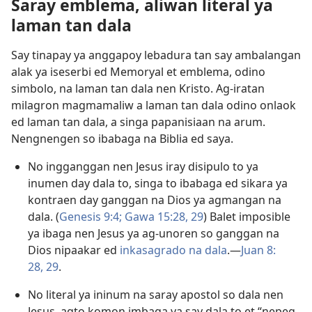
Saray emblema, aliwan literal ya
laman tan dala
Say tinapay ya anggapoy lebadura tan say ambalangan
alak ya iseserbi ed Memoryal et emblema, odino
simbolo, na laman tan dala nen Kristo. Ag-iratan
milagron magmamaliw a laman tan dala odino onlaok
ed laman tan dala, a singa papanisiaan na arum.
Nengnengen so ibabaga na Biblia ed saya.
No ingganggan nen Jesus iray disipulo to ya
inumen day dala to, singa to ibabaga ed sikara ya
kontraen day ganggan na Dios ya agmangan na
dala. (
Genesis 9:4;
Gawa 15:28, 29
) Balet imposible
ya ibaga nen Jesus ya ag-unoren so ganggan na
Dios nipaakar ed
inkasagrado na dala
.​—
Juan 8:​
28, 29
.
No literal ya ininum na saray apostol so dala nen
Jesus, agto komon imbaga ya say dala to et “nepeg