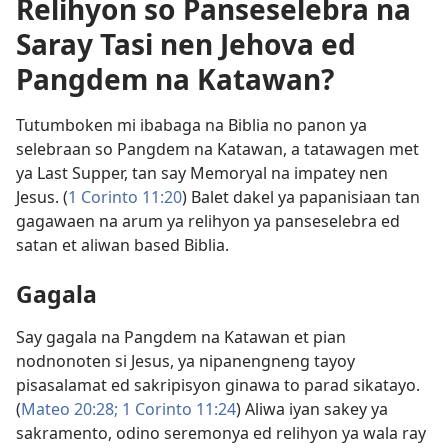
Relihyon so Panseselebra na
Saray Tasi nen Jehova ed
Pangdem na Katawan?
Tutumboken mi ibabaga na Biblia no panon ya
selebraan so Pangdem na Katawan, a tatawagen met
ya Last Supper, tan say Memoryal na impatey nen
Jesus. (
1 Corinto 11:20
) Balet dakel ya papanisiaan tan
gagawaen na arum ya relihyon ya panseselebra ed
satan et aliwan based Biblia.
Gagala
Say gagala na Pangdem na Katawan et pian
nodnonoten si Jesus, ya nipanengneng tayoy
pisasalamat ed sakripisyon ginawa to parad sikatayo.
(
Mateo 20:28;
1 Corinto 11:24
) Aliwa iyan sakey ya
sakramento, odino seremonya ed relihyon ya wala ray