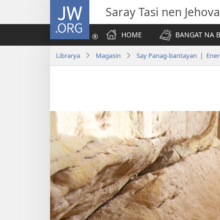
JW.ORG
Saray Tasi nen Jehova
HOME
BANGAT NA B
Librarya
Magasin
Say Panag-bantayan | Ener