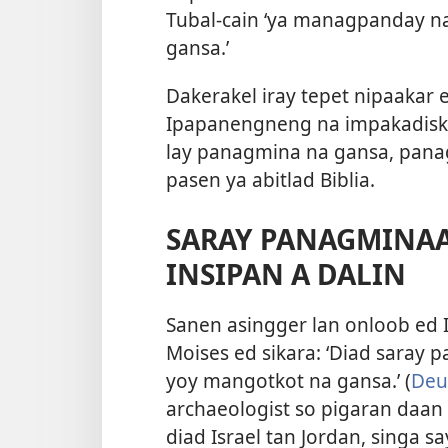
Tubal-cain ‘ya managpanday n
gansa.’
Dakerakel iray tepet nipaakar 
Ipapanengneng na impakadisko
lay panagmina na gansa, pana
pasen ya abitlad Biblia.
SARAY PANAGMINAA
INSIPAN A DALIN
Sanen asingger lan onloob ed I
Moises ed sikara: ‘Diad saray p
yoy mangotkot na gansa.’ (
Deu
archaeologist so pigaran daa
diad Israel tan Jordan, singa s