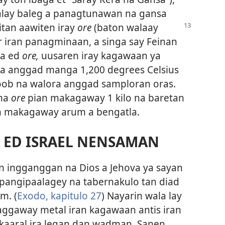
lay baleg a panagtunawan na gansa
itan aawiten iray
ore
(baton walaay
 iran panagminaan, a singa say Feinan
sa ed
ore,
uusaren iray kagawaan ya
a anggad manga 1,200 degrees Celsius
oob na walora anggad samploran oras.
 na
ore
pian makagaway 1 kilo na baretan
an makagaway arum a bengatla.
A ED ISRAEL NENSAMAN
on ingganggan na Dios a Jehova ya sayan
 pangipaalagey na tabernakulo tan diad
m. (
Exodo, kapitulo 27
) Nayarin wala lay
naggaway metal iran kagawaan antis iran
akaaral ira legan dan wadman. Sanen