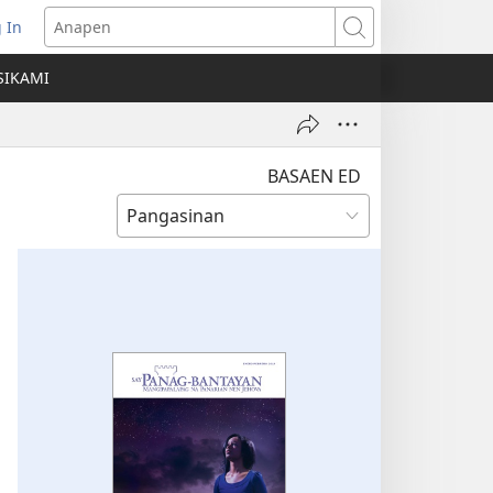
 In
ns
Anapen
SIKAMI
ow)
BASAEN ED