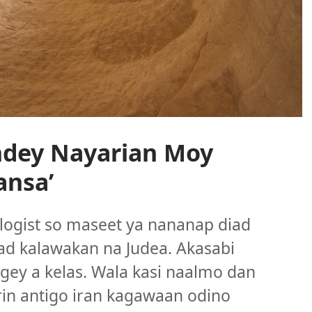
andey Nayarian Moy
ansa’
logist so maseet ya nananap diad
ad kalawakan na Judea. Akasabi
agey a kelas. Wala kasi naalmo dan
rin antigo iran kagawaan odino