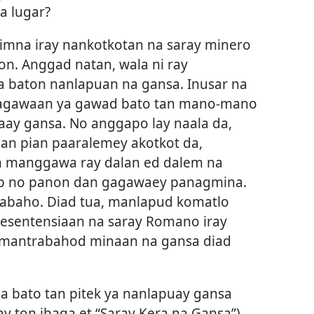
a lugar?
imna iray nankotkotan na saray minero
on. Anggad natan, wala ni ray
a baton nanlapuan na gansa. Inusar na
kagawaan ya gawad bato tan mano-mano
laay gansa. No anggapo lay naala da,
an pian paaralemey akotkot da,
n manggawa ray dalan ed dalem na
 Job no panon dan gagawaey panagmina.
trabaho. Diad tua, manlapud komatlo
sesentensiaan na saray Romano iray
a mantrabahod minaan na gansa diad
a bato tan pitek ya nanlapuay gansa
ay ton ibaga et “Saray Kera na Gansa”),