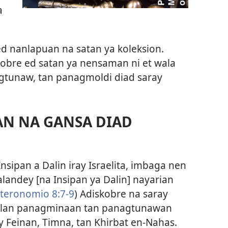
a
ed nanlapuan na satan ya koleksion.
bre ed satan ya nensaman ni et wala
gtunaw, tan panagmoldi diad saray
N NA GANSA DIAD
nsipan a Dalin iray Israelita, imbaga nen
alandey [na Insipan ya Dalin] nayarian
teronomio 8:7-9
) Adiskobre na saray
n lan panagminaan tan panagtunawan
ay Feinan, Timna, tan Khirbat en-Nahas.