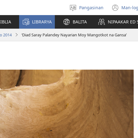
Pangasinan
Man-log
Manpili
(ope
na
new
IBLIA
LIBRARYA
BALITA
NIPAAKAR ED 
Lenguahe
wind
o 2014
‘Diad Saray Palandey Nayarian Moy Mangotkot na Gansa’