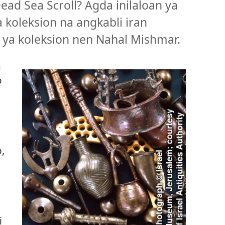
ead Sea Scroll? Agda inilaloan ya
 koleksion na angkabli iran
n ya koleksion nen Nahal Mishmar.
a
o
,
i