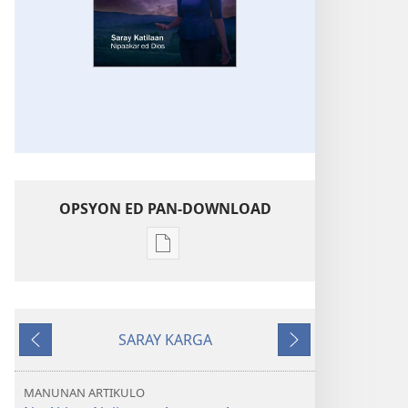
OPSYON ED PAN-DOWNLOAD
Opsyon
ed
pan-
download
SARAY KARGA
na
Ompawil
Onsublay
publikasyon
SAY
MANUNAN ARTIKULO
PANAG-