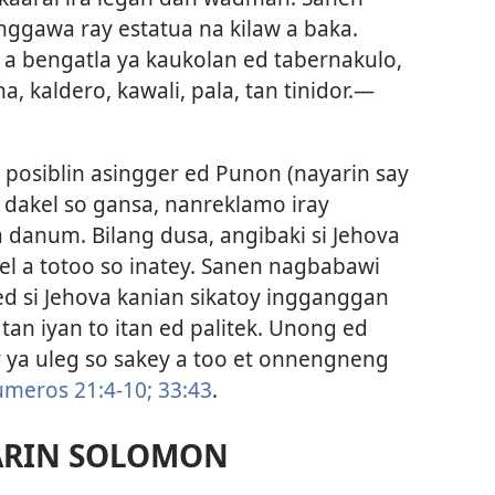
nggawa ray estatua na kilaw a baka.
a bengatla ya kaukolan ed tabernakulo,
, kaldero, kawali, pala, tan tinidor.
—
posiblin asingger ed Punon (nayarin say
a dakel so gansa, nanreklamo iray
a danum. Bilang dusa, angibaki si Jehova
el a totoo so inatey. Sanen nagbabawi
s ed si Jehova kanian sikatoy ingganggan
an iyan to itan ed palitek. Unong ed
y ya uleg so sakey a too et onnengneng
meros 21:4-10;
33:43
.
ARIN SOLOMON