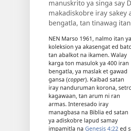
manuskrito ya singa say D
makadiskobre iray sakey a
bengatla, tan tinawag ita
NEN Marso 1961, nalmo itan y
koleksion ya akasengat ed bat
tan abalkot na ikamen. Walay
karga ton masulok ya 400 iran
bengatla, ya maslak et gawad
gansa (
copper
). Kaibad satan
iray nanduruman korona, setro
kagawaan, tan arum ni ran
armas. Interesado iray
managbasa na Biblia ed satan
ya adiskobre lapud samay
impamitla na
Genesis 4:22
ed s