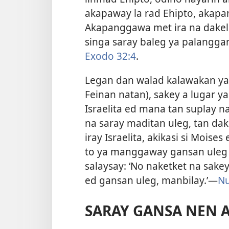
akapaway la rad Ehipto, akapa
Akapanggawa met ira na dakel 
singa saray baleg ya palanggana
Exodo 32:4
.
Legan dan walad kalawakan ya 
Feinan natan), sakey a lugar y
Israelita ed mana tan suplay n
na saray maditan uleg, tan dak
iray Israelita, akikasi si Moise
to ya manggaway gansan uleg t
salaysay: ‘No naketket na sake
ed gansan uleg, manbilay.’
—
Nu
SARAY GANSA NEN 