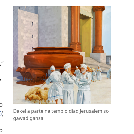
,”
y
0
Dakel a parte na templo diad Jerusalem so
6
)
gawad gansa
p