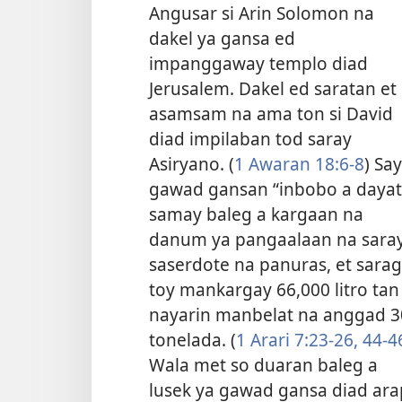
Angusar si Arin Solomon na
dakel ya gansa ed
impanggaway templo diad
Jerusalem. Dakel ed saratan et
asamsam na ama ton si David
diad impilaban tod saray
Asiryano. (
1 Awaran 18:6-8
) Say
gawad gansan “inbobo a dayat
samay baleg a kargaan na
danum ya pangaalaan na sara
saserdote na panuras, et sarag
toy mankargay 66,000 litro tan
nayarin manbelat na anggad 3
tonelada. (
1 Arari 7:23-26,
44-4
Wala met so duaran baleg a
lusek ya gawad gansa diad ara