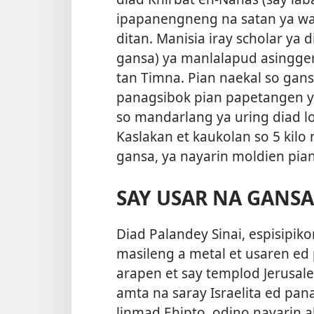
ipapanengneng na satan ya wa
ditan. Manisia iray scholar ya
d
gansa) ya manlalapud asingger
tan Timna. Pian naekal so gan
panagsibok pian papetangen y
so mandarlang ya uring diad l
Kaslakan et kaukolan so 5 kilo
gansa, ya nayarin moldien pi
SAY USAR NA GANS
Diad Palandey Sinai, espisipik
masileng a metal et usaren ed
arapen et say templod Jerusale
amta na saray Israelita ed pa
linmad Ehipto, odino nayarin 