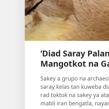
‘Diad Saray Pal
Mangotkot na G
Sakey a grupo na archaeo
saray kelas tan kuweba di
rad toktok na sakey ya at
mabli iran bengatla, naya