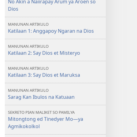
No Akin a Naiirapay Arum ya Aroen so
BANTAYAN
Dios
Saray
Katilaan
MANUNAN ARTIKULO
Nipaakar
Katilaan 1: Anggapoy Ngaran na Dios
ed
Dios
MANUNAN ARTIKULO
Katilaan 2: Say Dios et Misteryo
MANUNAN ARTIKULO
Katilaan 3: Say Dios et Maruksa
MANUNAN ARTIKULO
Sarag Kan Ibulos na Katuaan
SEKRETO PIAN MALIKET SO PAMILYA
Mitongtong ed Tinedyer Mo​—ya
Agmikokolkol