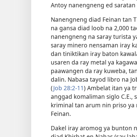
Antoy nanengneng ed saratan 
Nanengneng diad Feinan tan T
na gansa diad loob na 2,000 ta
nanengneng na saray turista y
saray minero nensaman iray 
dan tiniktikan iray baton kawa
usaren da ray metal ya kagawa
paawangen da ray kuweba, ta
dalin. Nabasa tayod libro na
(
Job 28:2-11
) Ambelat itan ya 
anggad komaliman siglo C.E., 
kriminal tan arum nin priso y
Feinan.
Dakel iray aromog ya bunton n
diad Khirbat en-Nahas (say lab