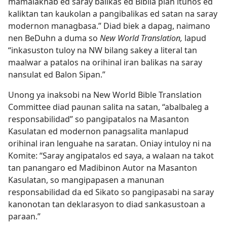
mamalaknab ed saray balikas ed Biblia pian itunos ed
kaliktan tan kaukolan a pangibalikas ed satan na saray
modernon managbasa.” Diad biek a dapag, naimano
nen BeDuhn a duma so
New World Translation,
lapud
“inkasuston tuloy na NW bilang sakey a literal tan
maalwar a patalos na orihinal iran balikas na saray
nansulat ed Balon Sipan.”
Unong ya inaksobi na New World Bible Translation
Committee diad paunan salita na satan, “abalbaleg a
responsabilidad” so pangipatalos na Masanton
Kasulatan ed modernon panagsalita manlapud
orihinal iran lenguahe na saratan. Oniay intuloy ni na
Komite: “Saray angipatalos ed saya, a walaan na takot
tan panangaro ed Madibinon Autor na Masanton
Kasulatan, so mangipapasen a manunan
responsabilidad da ed Sikato so pangipasabi na saray
kanonotan tan deklarasyon to diad sankasustoan a
paraan.”