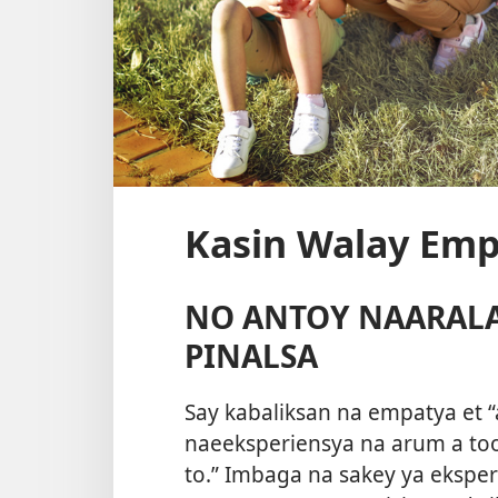
Kasin Walay Emp
NO ANTOY NAARALA
PINALSA
Say kabaliksan na empatya et “a
naeeksperiensya na arum a too 
to.” Imbaga na sakey ya eksper