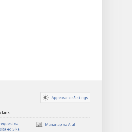
Appearance Settings
a Link
request na
Mananap na Aral
(opens
ita ed Sika