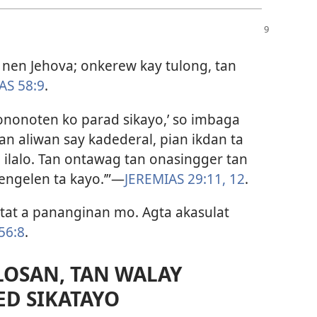
 nen Jehova; onkerew kay tulong, tan
AS 58:9
.
nononoten ko parad sikayo,’ so imbaga
tan aliwan say kadederal, pian ikdan ta
ilalo. Tan ontawag tan onasingger tan
engelen ta kayo.’”—
JEREMIAS 29:11, 12
.
atat a pananginan mo. Agta akasulat
56:8
.
LOSAN, TAN WALAY
ED SIKATAYO