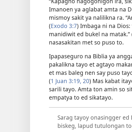
“Kapagno nagogonigon ira, sik
Imanoen ya aglabat amta na Di
mismoy sakit ya nalilikna ra. “
(
Exodo 3:7
) Imbaga ni na Dios:
manidiwit ed bukel na matak.” 
nasasakitan met so puso to.
Ipapaseguro na Biblia ya angg
pakalikna tayo et agtayo maka
et mas baleg nen say puso tayo
(
1 Juan 3:19, 20
) Mas kabat ita
sarili tayo. Amta ton amin so si
empatya to ed sikatayo.
Sarag tayoy onasingger ed 
biskeg, lapud tutulongan t