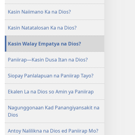
BANTAYAN
BANTAYAN
Kasin Naiimano Ka na Dios?
Kasin
Kasin
Walay
Walay
Kasin Natatalosan Ka na Dios?
Malasakit
Malasakit
ed
ed
Sika
Sika
Kasin Walay Empatya na Dios?
na
na
Dios?
Dios?
Paniirap—Kasin Dusa Itan na Dios?
Siopay Panlalapuan na Paniirap Tayo?
Ekalen La na Dios so Amin ya Paniirap
Nagunggonaan Kad Panangiyansakit na
Dios
Antoy Nalilikna na Dios ed Paniirap Mo?