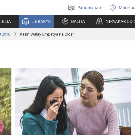
Pangasinan
Man-log
Manpili
(ope
na
new
IBLIA
LIBRARYA
BALITA
NIPAAKAR ED 
Lenguahe
wind
3 2018
Kasin Walay Empatya na Dios?