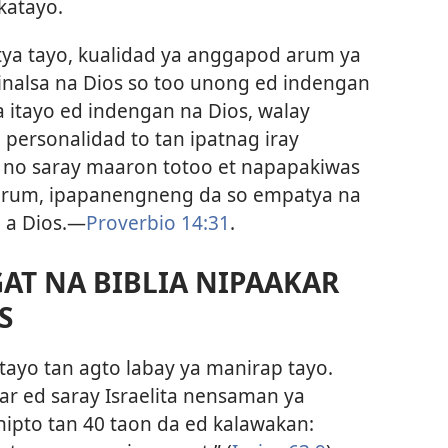
katayo.
ya tayo, kualidad ya anggapod arum ya
pinalsa na Dios so too unong ed indengan
a itayo ed indengan na Dios, walay
personalidad to tan ipatnag iray
, no saray maaron totoo et napapakiwas
arum, ipapanengneng da so empatya na
 a Dios.—
Proverbio 14:31
.
AT NA BIBLIA NIPAAKAR
S
tayo tan agto labay ya manirap tayo.
ar ed saray Israelita nensaman ya
ipto tan 40 taon da ed kalawakan: