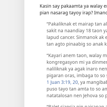
Kasin say pakaamta ya walay e
pian nasarag tayoy irap? Iman
“Pakaliknak et mairap tan al
sakit na naandiay 18 taon y
lapud cancer. Sinmanok ak 
tan agto pinaabig so anak k
“Kayari anem taon, walay 
kongregasyon mi ya dinmeng
naliliknak ya agak inaro nen
pigaran oras, imbaga to so
1 Juan 3:19, 20
, ya mangiba
puso tayo tan amta to so am
natatalosan nen Jehova so p
“Balet siansia nin nairapan 