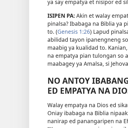
ya say empatya et nisipor ed si
ISIPEN PA:
Akin et walay empat
pinalsa? Ibabaga na Biblia ya 
to. (
Genesis 1:26
) Lapud pinals
abilidad tayon ipanengneng so 
maabig ya kualidad to. Kanian
na empatya pian tulongan so 
maabagey ya Amalsa, si Jehova
NO ANTOY IBABANG
ED EMPATYA NA DIO
Walay empatya na Dios ed sika
Oniay ibabaga na Biblia nipaak
nanirap ed panangaripen na Eh