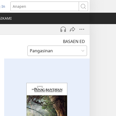
 In
ns
Anapen
SIKAMI
ow)
BASAEN ED