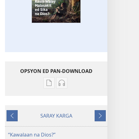
OPSYON ED PAN-DOWNLOAD
Opsyon
Opsyon
ed
ed
pan-
pan-
download
download
SARAY KARGA
na
na
Ompawil
Onsublay
publikasyon
Audio
SAY
SAY
“Kawalaan na Dios?”
PANAG-
PANAG-