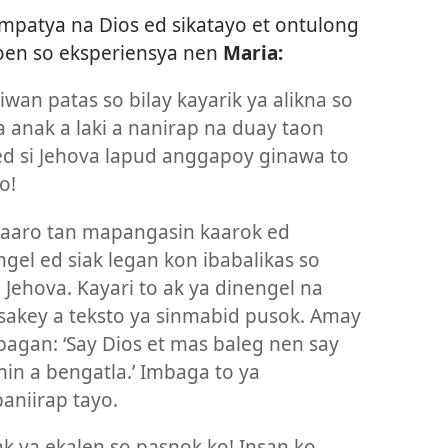
mpatya na Dios ed sikatayo et ontulong
oen so eksperiensya nen
Maria:
iwan patas so bilay kayarik ya alikna so
a anak a laki a nanirap na duay taon
ed si Jehova lapud anggapoy ginawa to
o!
maaro tan mapangasin kaarok ed
el ed siak legan kon ibabalikas so
 Jehova. Kayari to ak ya dinengel na
 sakey a teksto ya sinmabid pusok. Amay
bagan: ‘Say Dios et mas baleg nen say
in a bengatla.’ Imbaga to ya
aniirap tayo.
ak ya ekalen so pasnok ko! Insan ko