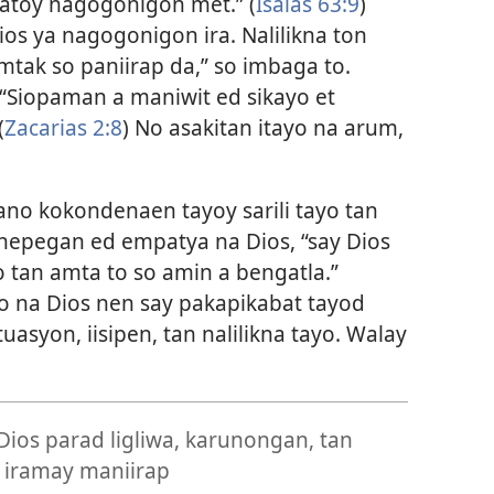
atoy nagogonigon met.” (
Isaias 63:9
)
os ya nagogonigon ira. Nalilikna ton
Amtak so paniirap da,” so imbaga to.
 “Siopaman a maniwit ed sikayo et
(
Zacarias 2:8
) No asakitan itayo na arum,
ano kokondenaen tayoy sarili tayo tan
nepegan ed empatya na Dios, “say Dios
 tan amta to so amin a bengatla.”
yo na Dios nen say pakapikabat tayod
tuasyon, iisipen, tan nalilikna tayo. Walay
Dios parad ligliwa, karunongan, tan
o iramay maniirap