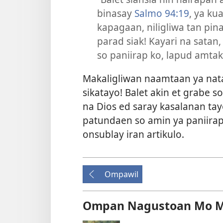
binasay
Salmo 94:19
, ya ku
kapagaan, niligliwa tan pina
parad siak! Kayari na satan
so paniirap ko, lapud amtak
Makaligliwan naamtaan ya natat
sikatayo! Balet akin et grabe 
na Dios ed saray kasalanan ta
patundaen so amin ya paniirap
onsublay iran artikulo.
Ompawil
Ompan Nagustoan Mo 