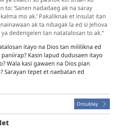
an to: ‘Sanen nadadaeg ak na saray
kalma mo ak.’ Pakaliknak et insulat itan
, nainawaan ak ta nibagak la ed si Jehova
 ya dedengelen tan natatalosan to ak.”
alosan itayo na Dios tan mililikna ed
so paniirap? Kasin lapud dudusaen itayo
yo? Wala kasi gawaen na Dios pian
? Sarayan tepet et naebatan ed
Onsublay
Met