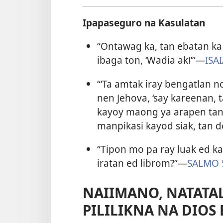
Ipapaseguro na Kasulatan
“Ontawag ka, tan ebatan ka
ibaga ton, ‘Wadia ak!’”—
ISAI
“‘Ta amtak iray bengatlan 
nen Jehova, ‘say kareenan, 
kayoy maong ya arapen tan 
manpikasi kayod siak, tan d
“Tipon mo pa ray luak ed k
iratan ed librom?”—
SALMO 
NAIIMANO, NATATA
PILILIKNA NA DIOS 