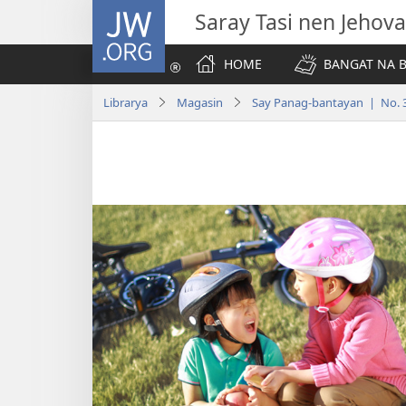
JW.ORG
Saray Tasi nen Jehova
HOME
BANGAT NA B
Librarya
Magasin
Say Panag-bantayan | No. 