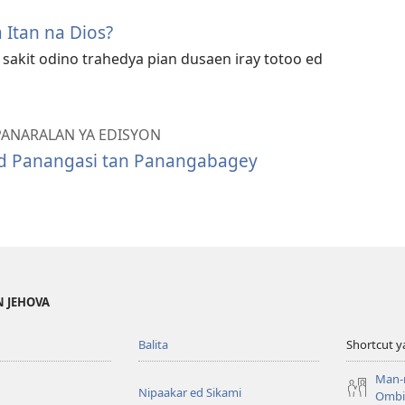
 Itan na Dios?
 sakit odino trahedya pian dusaen iray totoo ed
ANARALAN YA EDISYON
 Panangasi tan Panangabagey
N JEHOVA
Balita
Shortcut y
Man-
Nipaakar ed Sikami
Ombis