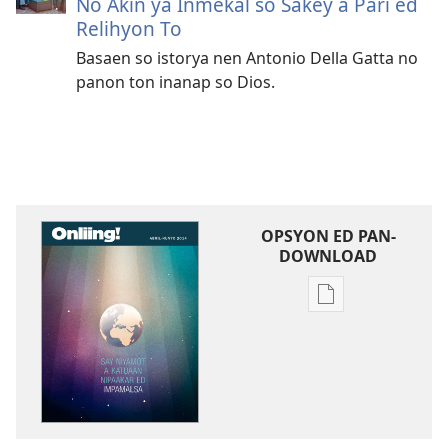
No Akin ya Inmekal so Sakey a Pari ed
Relihyon To
Basaen so istorya nen Antonio Della Gatta no
panon ton inanap so Dios.
OPSYON ED PAN-
DOWNLOAD
Opsyon
ed
pan-
download
na
publikasyon