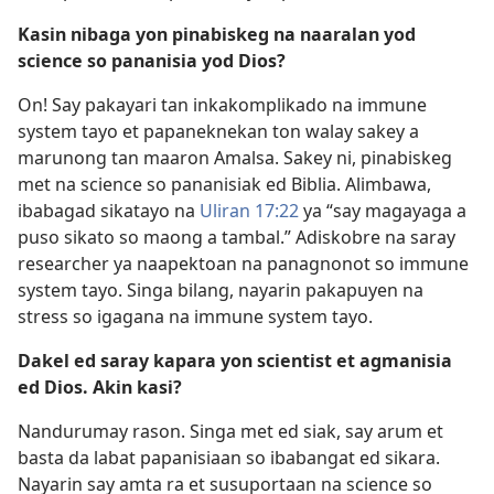
Kasin nibaga yon pinabiskeg na naaralan yod
science so pananisia yod Dios?
On! Say pakayari tan inkakomplikado na immune
system tayo et papaneknekan ton walay sakey a
marunong tan maaron Amalsa. Sakey ni, pinabiskeg
met na science so pananisiak ed Biblia. Alimbawa,
ibabagad sikatayo na
Uliran 17:22
ya “say magayaga a
puso sikato so maong a tambal.” Adiskobre na saray
researcher ya naapektoan na panagnonot so immune
system tayo. Singa bilang, nayarin pakapuyen na
stress so igagana na immune system tayo.
Dakel ed saray kapara yon scientist et agmanisia
ed Dios. Akin kasi?
Nandurumay rason. Singa met ed siak, say arum et
basta da labat papanisiaan so ibabangat ed sikara.
Nayarin say amta ra et susuportaan na science so