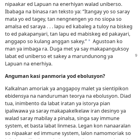
nipaakar ed Lapuan na enerhiyan walad uniberso.
Ibabaga na binasa ran teksto ya: “Itangay yo so saray
mata yo ed tagey, tan nengnengen yo no siopa so
amalsa ed saraya . . . lapu ed kabaleg a tuloy na biskeg
to ed pakapanyari, tan lapu ed mabiskeg ed pakayari,
anggapo so kulang anggan sakey.”
Agustoan ko
*
man ya imbaga ra. Duga met ya say makapanguksoy
labat ed uniberso et
sakey a marundunong ya
Lapuan na enerhiya.
Anguman kasi panmoria yod ebolusyon?
Kalkalnan amoriak ya anggapoy malet ya sientipikon
ebidensya na nanduruman teorya na ebolusyon. Diad
tua, inimbento da labat iratan ya istorya pian
ipaliwawa ya saray makapakelkelaw iran desinyo ya
walad saray mabilay a pinalsa, singa say immune
system, et basta labat linmesa. Legan kon nanaaralan
so nipaakar ed immune system, lalon namomoriak so