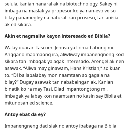
selula, kanian nanaral ak na biotechnology. Sakey ni,
imbaga na maslak ya propesor ko ya nan-evolve so
bilay panamegley na natural iran proseso, tan anisia
ak ed sikara.
Akin et nagmaliw kayon interesado ed Biblia?
Walay duaran Tasi nen Jehova ya linmad abung mi.
Anggano maomaong ira, aliwliway impanengneng kod
sikara tan imbagak ya agak interesado. Arengel ak nen
asawak. “Aliwa may ginawam, Hans Kristian,” so kuan
to. “Di ba labalabay mon naamtaan so gagala na
bilay?” Dugay asawak tan nababaingan ak. Kanian
binatik ko ra may Tasi. Diad impantongtong mi,
imbagak ya labay kon naamtaan no kasin say Biblia et
mitunosan ed science.
Antoy ebat da ey?
Impanengneng dad siak no antoy ibabaga na Biblia