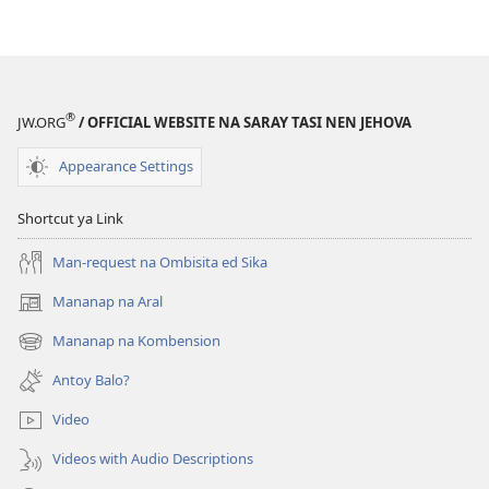
ONLIING!
Say
Niyamot
a
Katuaan
®
JW.ORG
/ OFFICIAL WEBSITE NA SARAY TASI NEN JEHOVA
Nipaakar
ed
Appearance Settings
Impamalsa
Shortcut ya Link
Man-request na Ombisita ed Sika
Mananap na Aral
(opens
new
Mananap na Kombension
(opens
window)
new
Antoy Balo?
window)
Video
Videos with Audio Descriptions