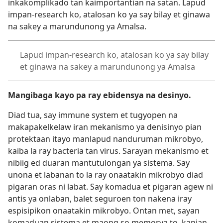
inkakomplikado tan kaimportantian na satan. Lapud
impan-research ko, atalosan ko ya say bilay et ginawa
na sakey a marundunong ya Amalsa.
Lapud impan-research ko, atalosan ko ya say bilay
et ginawa na sakey a marundunong ya Amalsa
Mangibaga kayo pa ray ebidensya na desinyo.
Diad tua, say immune system et tugyopen na
makapakelkelaw iran mekanismo ya denisinyo pian
protektaan itayo manlapud nanduruman mikrobyo,
kaiba la ray bacteria tan virus. Sarayan mekanismo et
nibiig ed duaran mantutulongan ya sistema. Say
unona et labanan to la ray onaatakin mikrobyo diad
pigaran oras ni labat. Say komadua et pigaran agew ni
antis ya onlaban, balet seguroen ton nakena iray
espisipikon onaatakin mikrobyo. Ontan met, sayan
komaduan sistema et maong so memorya to, kanian