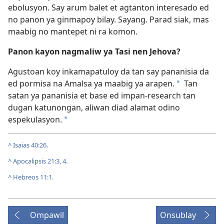
ebolusyon. Say arum balet et agtanton interesado ed
no panon ya ginmapoy bilay. Sayang. Parad siak, mas
maabig no mantepet ni ra komon.
Panon kayon nagmaliw ya Tasi nen Jehova?
Agustoan koy inkamapatuloy da tan say pananisia da
ed pormisa na Amalsa ya maabig ya arapen.
Tan
*
satan ya pananisia et base ed impan-research tan
dugan katunongan, aliwan diad alamat odino
espekulasyon.
*
^
Isaias 40:26
.
^
Apocalipsis 21:3, 4
.
^
Hebreos 11:1
.
Ompawil
Onsublay