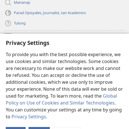
Mananap
Parad Opisyales, Journalist, tan Academics
Tulong
Donasyon
(opens
Privacy Settings
new
window)
Watchtower ONLINE YA LIBRARYA™
To provide you with the best possible experience, we
(opens
use cookies and similar technologies. Some cookies
new
®
JW Hub
window)
are necessary to make our website work and cannot
(opens
be refused. You can accept or decline the use of
new
JW Library
App
window)
additional cookies, which we use only to improve
your experience. None of this data will ever be sold or
used for marketing. To learn more, read the
Global
Policy on Use of Cookies and Similar Technologies
.
You can customize your settings at any time by going
Copyright
© 2026 Watch Tower Bible and Tract Society of Pennsylvania.
KONDISYON ED PANGUSAR
|
TOTONTONEN ED PRIVACY
|
PRIVACY
to
Privacy Settings
.
I
SETTINGS
so