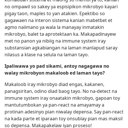
no ompawil so sakey ya espisipikon mikrobyo kayari
pigay taon, maples to yan atakien. Epektibo so
gagawaen na interon sistema kanian mabetbet et
agmo naiimano ya wala la manayay inmatakin
mikrobyo, balet ta aprotektaan ka. Makapadinayew
met no panon ya nibiig na immune system iray
substansian agkabiangan na laman manlapud saray
nilasus a klase na selula na laman tayo.
Ipaliwawa yo pad sikami, antoy nagagawa no
walay mikrobyon makaloob ed laman tayo?
Makaloob iray mikrobyo diad engas, kakanen,
panagsiritan, odino diad baog tayo. No na-detect na
immune system iray onaatakin mikrobyo, gapoan toy
mantutumbokan ya pan-react na amayamay a
protinan adesinyo pian niwalay depensa. Say pan-react
na kada parte et iparaan toy onsublay pian mas maksil
so depensa. Makapakelaw iyan proseso!