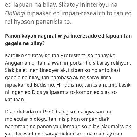
ed lapuan na bilay. Sikatoy ininterbyu na
Onliing!
nipaakar ed impan-research to tan ed
relihyoson pananisia to.
Panon kayon nagmaliw ya interesado ed lapuan tan
gagala na bilay?
Katoliko so tatay ko tan Protestanti so nanay ko.
Anggaman ontan, aliwan importantid sikaray relihyon.
Siak balet, nen tinedyer ak, iisipen ko no anto kasi
gagala na bilay, tan nambasa ak na saray libro
nipaakar ed Budismo, Hinduismo, tan Islam. Impikasik
ni ingen ed Dios ya ipaamta to komon ed siak so
katuaan.
Diad dekada na 1970, baleg so inaligwasan na
molecular biology, tan inisip kon ompan dia’k
naamtaan no panon ya ginmapo so bilay. Nagmaliw ak
ya interesado ed saray mekanismo na mabilay iran