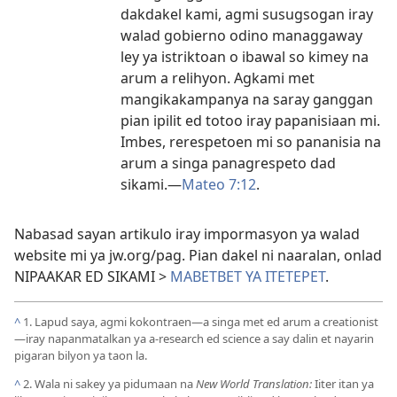
dakdakel kami, agmi susugsogan iray
walad gobierno odino managgaway
ley ya istriktoan o ibawal so kimey na
arum a relihyon. Agkami met
mangikakampanya na saray ganggan
pian ipilit ed totoo iray papanisiaan mi.
Imbes, rerespetoen mi so pananisia na
arum a singa panagrespeto dad
sikami.​—
Mateo 7:12
.
Nabasad sayan artikulo iray impormasyon ya walad
website mi ya jw.org/pag. Pian dakel ni naaralan, onlad
NIPAAKAR ED SIKAMI >
MABETBET YA ITETEPET
.
^
1. Lapud saya, agmi kokontraen​—a singa met ed arum a creationist
—​iray napanmatalkan ya a-research ed science a say dalin et nayarin
pigaran bilyon ya taon la.
^
2. Wala ni sakey ya pidumaan na
New World Translation:
Iiter itan ya