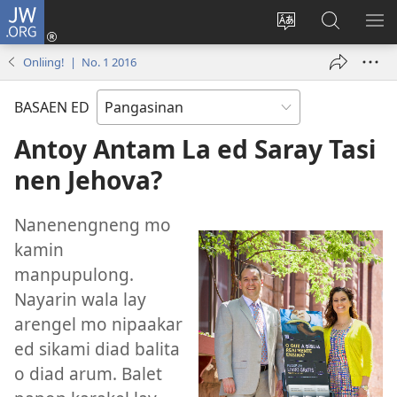
JW.ORG
Man-
log
Salatan
Mananap
IP
In
so
ed
SO
Onliing! | No. 1 2016
(opens
lenguahe
JW.ORG
ME
new
na
BASAEN ED
window)
site
Antoy Antam La ed Saray Tasi
nen Jehova?
Nanenengneng mo
kamin
manpupulong.
Nayarin wala lay
arengel mo nipaakar
ed sikami diad balita
o diad arum. Balet