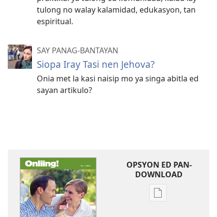
tulong no walay kalamidad, edukasyon, tan
espiritual.
SAY PANAG-BANTAYAN
Siopa Iray Tasi nen Jehova?
Onia met la kasi naisip mo ya singa abitla ed
sayan artikulo?
OPSYON ED PAN-
DOWNLOAD
Opsyon
ed