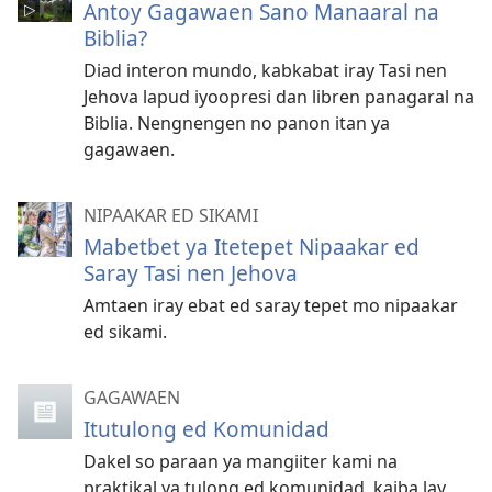
Antoy Gagawaen Sano Manaaral na
Biblia?
Diad interon mundo, kabkabat iray Tasi nen
Jehova lapud iyoopresi dan libren panagaral na
Biblia. Nengnengen no panon itan ya
gagawaen.
NIPAAKAR ED SIKAMI
Mabetbet ya Itetepet Nipaakar ed
Saray Tasi nen Jehova
Amtaen iray ebat ed saray tepet mo nipaakar
ed sikami.
GAGAWAEN
Itutulong ed Komunidad
Dakel so paraan ya mangiiter kami na
praktikal ya tulong ed komunidad, kaiba lay