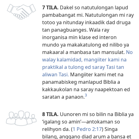
7 TILA.
Dakel so natutulongan lapud
pambabangat mi. Natutulongan mi ray
totoo ya nitunday inkaadik dad druga
tan panagbuanges. Wala ray
inorganisa min klase ed interon
mundo ya makakatulong ed nilibo ya
makaaral a manbasa tan mansulat.
No
walay kalamidad, mangiiter kami na
praktikal a tulong ed saray Tasi tan
aliwan Tasi.
Mangiiter kami met na
panamabiskeg manlapud Biblia a
kakkaukolan na saray naapektoan ed
3
saratan a panaon.
8 TILA.
Uunoren mi so bilin na Biblia ya
‘igalang so amin’​—antokaman so
relihyon da. (
1 Pedro 2:17
) Singa
bilang, anggano diad arum a bansa et