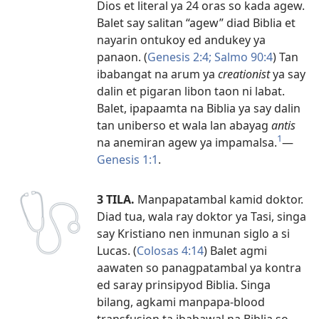
Dios et literal ya 24 oras so kada agew.
Balet say salitan “agew” diad Biblia et
nayarin ontukoy ed andukey ya
panaon. (
Genesis 2:4;
Salmo 90:4
) Tan
ibabangat na arum ya
creationist
ya say
dalin et pigaran libon taon ni labat.
Balet, ipapaamta na Biblia ya say dalin
tan uniberso et wala lan abayag
antis
1
na anemiran agew ya impamalsa.
​—
Genesis 1:1
.
3 TILA.
Manpapatambal kamid doktor.
Diad tua, wala ray doktor ya Tasi, singa
say Kristiano nen inmunan siglo a si
Lucas. (
Colosas 4:14
) Balet agmi
aawaten so panagpatambal ya kontra
ed saray prinsipyod Biblia. Singa
bilang, agkami manpapa-blood
transfusion ta ibabawal na Biblia so