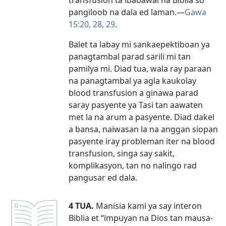
pangiloob na dala ed laman
.​—
Gawa
15:20,
28, 29
.
Balet ta labay mi sankaepektiboan ya
panagtambal parad sarili mi tan
pamilya mi. Diad tua, wala ray paraan
na panagtambal ya agla kaukolay
blood transfusion a ginawa parad
saray pasyente ya Tasi tan aawaten
met la na arum a pasyente. Diad dakel
a bansa, naiwasan la na anggan siopan
pasyente iray probleman iter na blood
transfusion, singa say sakit,
komplikasyon, tan no nalingo rad
pangusar ed dala.
4 TUA.
Manisia kami ya say interon
Biblia et “impuyan na Dios tan mausa-