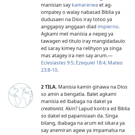
manisian say
kamarerwa
et ag-
ompatey o walay nabasad Biblia ya
dudusaen na Dios iray totoo ya
anggapoy anggaan diad
impierno
.
Agkami met manisia a nepeg ya
tawagen ed titulo iray mangidadaulo
ed saray kimey na relihyon ya singa
mas atagey ira nen say arum.​—
Eclesiastes 9:5;
Ezequiel 18:4;
Mateo
23:8-10
.
2 TILA.
Manisia kamin ginawa na Dios
so amin a bengatla. Balet agkami
manisia ed ibabaga na dakel ya
creationist.
Akin? Lapud kontra ed Biblia
so dakel ed papanisiaan da. Singa
bilang, ibabaga na arum ed sikara ya
say anemiran agew ya impamalsa na