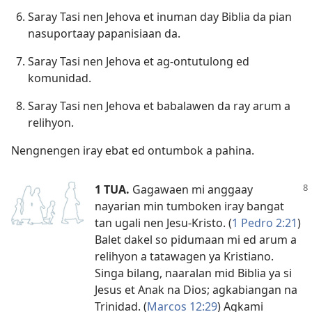
Saray Tasi nen Jehova et inuman day Biblia da pian
nasuportaay papanisiaan da.
Saray Tasi nen Jehova et ag-ontutulong ed
komunidad.
Saray Tasi nen Jehova et babalawen da ray arum a
relihyon.
Nengnengen iray ebat ed ontumbok a pahina.
1 TUA.
Gagawaen mi anggaay
nayarian min tumboken iray bangat
tan ugali nen Jesu-Kristo. (
1 Pedro 2:21
)
Balet dakel so pidumaan mi ed
arum a
relihyon a tatawagen ya Kristiano
.
Singa bilang, naaralan mid Biblia ya si
Jesus et Anak na Dios; agkabiangan na
Trinidad. (
Marcos 12:29
) Agkami