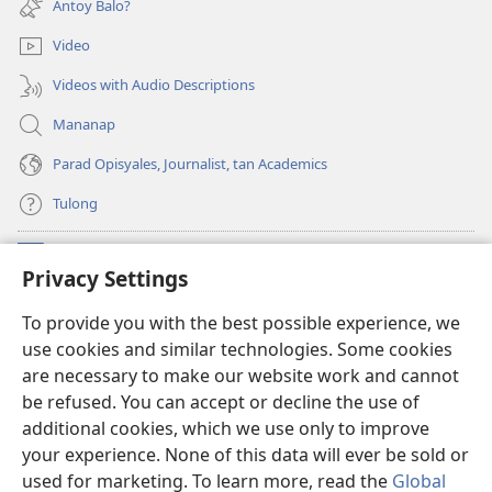
Antoy Balo?
window)
Video
Videos with Audio Descriptions
Mananap
Parad Opisyales, Journalist, tan Academics
Tulong
Donasyon
(opens
Privacy Settings
new
window)
Watchtower ONLINE YA LIBRARYA™
To provide you with the best possible experience, we
(opens
use cookies and similar technologies. Some cookies
new
®
JW Hub
window)
are necessary to make our website work and cannot
(opens
be refused. You can accept or decline the use of
new
JW Library
App
window)
additional cookies, which we use only to improve
your experience. None of this data will ever be sold or
used for marketing. To learn more, read the
Global