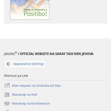
pan-
download
na
publikasyon
ONLIING!
Maong
so
Magmaliw
a
®
JW.ORG
/ OFFICIAL WEBSITE NA SARAY TASI NEN JEHOVA
Positibo!
Appearance Settings
Shortcut ya Link
Man-request na Ombisita ed Sika
Mananap na Aral
(opens
new
Mananap na Kombension
(opens
window)
new