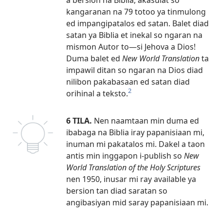
kangaranan na 79 totoo ya tinmulong
ed impangipatalos ed satan. Balet diad
satan ya Biblia et inekal so ngaran na
mismon Autor to​—si Jehova a Dios!
Duma balet ed
New World Translation
ta
impawil ditan so ngaran na Dios diad
nilibon pakabasaan ed satan diad
2
orihinal a teksto.
6 TILA.
Nen naamtaan min duma ed
ibabaga na Biblia iray papanisiaan mi,
inuman mi pakatalos mi. Dakel a taon
antis min inggapon i-publish so
New
World Translation of the Holy Scriptures
nen 1950, inusar mi ray available ya
bersion tan diad saratan so
angibasiyan mid saray papanisiaan mi.