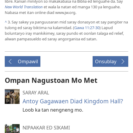
libre. Kanian minilyon so makakabasa na Biblia ed lenguahe da. Say
New World Translation
et wala la natan ed manga 130 ya lenguahe.
Nabasa met itan online diad www.jw.org.
^
3. Say sakey ya panguusaran mid saray donasyon et say pangiter na
tulong ed saray biktima na kalamidad. (
Gawa 11:27-30
) Lapud
boluntaryo iray mankikimey, saray pundo et oonlan talaga ed relief,
aliwan pampasueldo ed saray angorganisa ed satan.
Ompawil
Onsublay
Ompan Nagustoan Mo Met
SARAY ARAL
Antoy Gagawaen Diad Kingdom Hall?
Loob ka tan nengneng mo.
NIPAAKAR ED SIKAMI