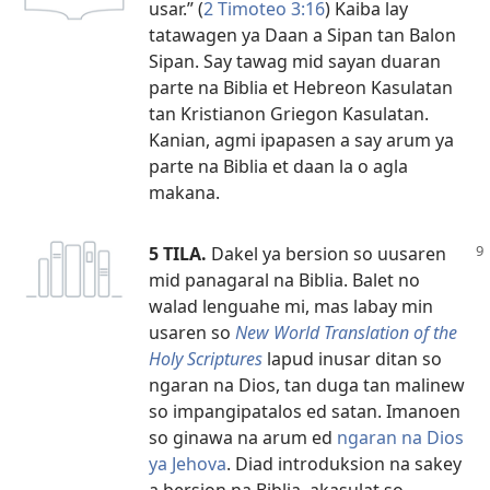
usar.” (
2 Timoteo 3:16
) Kaiba lay
tatawagen ya Daan a Sipan tan Balon
Sipan. Say tawag mid sayan duaran
parte na Biblia et Hebreon Kasulatan
tan Kristianon Griegon Kasulatan.
Kanian, agmi ipapasen a say arum ya
parte na Biblia et daan la o agla
makana.
5 TILA.
Dakel ya bersion so uusaren
mid panagaral na Biblia. Balet no
walad lenguahe mi, mas labay min
usaren so
New World Translation of the
Holy Scriptures
lapud inusar ditan so
ngaran na Dios, tan duga tan malinew
so impangipatalos ed satan. Imanoen
so ginawa na arum ed
ngaran na Dios
ya Jehova
. Diad introduksion na sakey
a bersion na Biblia, akasulat so