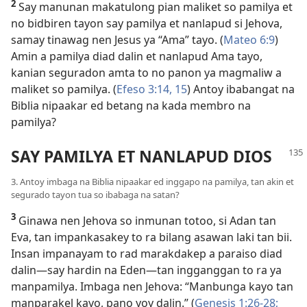
2
Say manunan makatulong pian maliket so pamilya et
no bidbiren tayon say pamilya et nanlapud si Jehova,
samay tinawag nen Jesus ya “Ama” tayo. (
Mateo 6:9
)
Amin a pamilya diad dalin et nanlapud Ama tayo,
kanian seguradon amta to no panon ya magmaliw a
maliket so pamilya. (
Efeso 3:14, 15
) Antoy ibabangat na
Biblia nipaakar ed betang na kada membro na
pamilya?
SAY PAMILYA ET NANLAPUD DIOS
3. Antoy imbaga na Biblia nipaakar ed inggapo na pamilya, tan akin et
segurado tayon tua so ibabaga na satan?
3
Ginawa nen Jehova so inmunan totoo, si Adan tan
Eva, tan impankasakey to ra bilang asawan laki tan bii.
Insan impanayam to rad marakdakep a paraiso diad
dalin​—say hardin na Eden​—tan ingganggan to ra ya
manpamilya. Imbaga nen Jehova: “Manbunga kayo tan
manparakel kayo, pano yoy dalin.” (
Genesis 1:26-28;