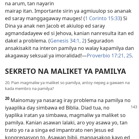
na arum, tan nayarin
mairap itan. Importante sirin ya agmiuulop so ananak
ed saray manggagaway mauges! (
1 Corinto 15:33
) Si
Dina ya anak nen Jacob et akiulop ed saray
agmandadayew ed si Jehova, kanian nanresulta itan ed
dakel a problema. (
Genesis 34:1, 2
) Seguradon
ansakisakit na interon pamilya no walay kapamilya dan
akagaway seksual ya imoralidad!​—
Proverbio 17:21,
25
.
SEKRETO NA MALIKET YA PAMILYA
20. Pian magmaliw ya maliket so pamilya, antoy nepeg a gawaen na
kada membro na pamilya?
20
Mainomay ya nasarag iray problema na pamilya no
iyaaplika day simbawa ed Biblia. Diad tua, no
iyaplika iratan ya simbawa, magmaliw ya maliket so
pamilya. Kanian asawan lalaki, aro yoy asawa yo, tan
trato yo ra a singa ed impantrato nen Jesus ed
kongregasyon to. Asawan bibii, manpasakop kayo ed