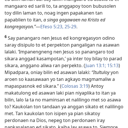
mangaaro ed sarili to, ta anggapoy toon bubusolen
toy dilin laman to, noag ingen papakanen tan
papablien to itan,
a singa gagawaen na Kristo ed
kongregasyon.”
​—
Efeso 5:23,
25-29
.
6
Say panangaro nen Jesus ed kongregasyon odino
saray disipulo to et perpekton pangaligan na asawan
lalaki. ‘Impanengneng nen Jesus so panangaro tod
sikara anggad kasampotan,’ ya inter toy bilay to parad
sikara, anggano aliwa ran perpekto. (
Juan 13:1;
15:13
)
Mipadpara, oniay bilin ed asawan lalaki:
“Itultuloy
yon
aroen so kaasawaan yo tan agkayo magmamaliw a
mapaspasnok ed sikara.” (
Colosas 3:19
) Antoy
makatulong ed asawan laki pian niyaplika to itan ya
bilin, lalo la ta no maminsan et nalilingo met so asawa
to? Kaukolan ton tandaan ya anggan sikato et nalilingo
met. Tan kaukolan ton isipen ya pian sikatoy
perdonaen na Dios, nepeg ton perdonaen iray
nankasalanan ed sikato, kaiba lay asawa to. Siempre,