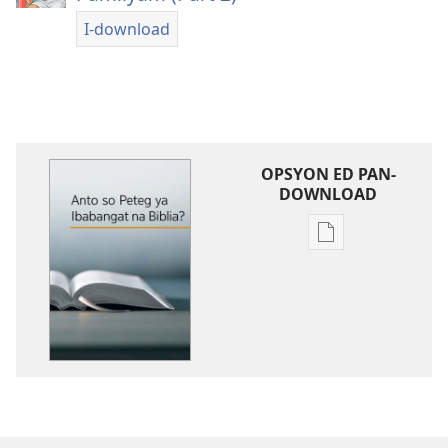
I-download
OPSYON ED PAN-
DOWNLOAD
Opsyon
ed
pan-
download
na
publikasyon
Anto
so
Peteg