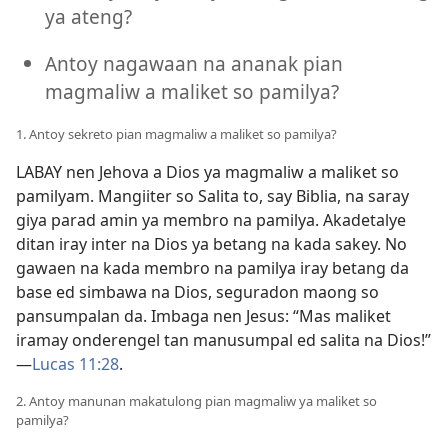
ya ateng?
Antoy nagawaan na ananak pian
magmaliw a maliket so pamilya?
1. Antoy sekreto pian magmaliw a maliket so pamilya?
LABAY nen Jehova a Dios ya magmaliw a maliket so
pamilyam. Mangiiter so Salita to, say Biblia, na saray
giya parad amin ya membro na pamilya. Akadetalye
ditan iray inter na Dios ya betang na kada sakey. No
gawaen na kada membro na pamilya iray betang da
base ed simbawa na Dios, seguradon maong so
pansumpalan da. Imbaga nen Jesus: “Mas maliket
iramay onderengel tan manusumpal ed salita na Dios!”​
—
Lucas 11:28
.
2. Antoy manunan makatulong pian magmaliw ya maliket so
pamilya?