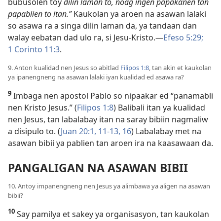
bubusolen toy
dilin laman to, noag ingen papakanen tan
papablien to itan.”
Kaukolan ya aroen na asawan lalaki
so asawa ra a singa dilin laman da, ya tandaan dan
walay eebatan dad ulo ra, si Jesu-Kristo.​—
Efeso 5:29;
1 Corinto 11:3
.
9. Anton kualidad nen Jesus so abitlad
Filipos 1:8
, tan akin et kaukolan
ya ipanengneng na asawan lalaki iyan kualidad ed asawa ra?
9
Imbaga nen apostol Pablo so nipaakar ed “panamabli
nen Kristo Jesus.” (
Filipos 1:8
) Balibali itan ya kualidad
nen Jesus, tan labalabay itan na saray bibiin nagmaliw
a disipulo to. (
Juan 20:1,
11-13,
16
) Labalabay met na
asawan bibii ya pablien tan aroen ira na kaasawaan da.
PANGALIGAN NA ASAWAN BIBII
10. Antoy impanengneng nen Jesus ya alimbawa ya aligen na asawan
bibii?
10
Say pamilya et sakey ya organisasyon, tan kaukolan