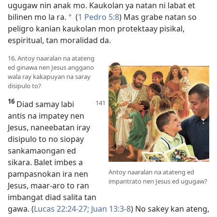
ugugaw nin anak mo. Kaukolan ya natan ni labat et
bilinen mo la ra.
(
1 Pedro 5:8
) Mas grabe natan so
a
peligro kanian kaukolan mon protektaay pisikal,
espiritual, tan moralidad da.
16. Antoy naaralan na atateng
ed ginawa nen Jesus anggano
wala ray kakapuyan na saray
disipulo to?
16
Diad samay labi
antis na impatey nen
Jesus, naneebatan iray
disipulo to no siopay
sankamaongan ed
sikara. Balet imbes a
Antoy naaralan na atateng ed
pampasnokan ira nen
impantrato nen Jesus ed ugugaw?
Jesus, maar-aro to ran
imbangat diad salita tan
gawa. (
Lucas 22:24-27;
Juan 13:3-8
) No sakey kan ateng,