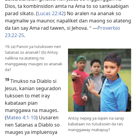
Dios, ta kombinsidon amta na Ama to so sankaabigan
parad sikato. (
Lucas 22:42
) No aralen na ananak so
magmaliw ya maunor, napaliket dan maong so atateng
da tan say Ama rad tawen, si Jehova.
​—
Proverbio
b
23:22-25
.
19. (a) Panon ya tutuksoen nen
Satanas so ananak? (b) Antoy
nalikna na atateng no
manggaway mauges so ananak
da?
19
Tinukso na Diablo si
Jesus, kanian seguradon
tuksoen to met iray
kabataan pian
manggawa na mauges.
(
Mateo 4:1-10
) Uusaren
Antoy nepeg ya isipen na saray
kabataan no tutuksoen da ran
nen Satanas a Diablo so
manggaway makapuy?
mauges ya impluensya