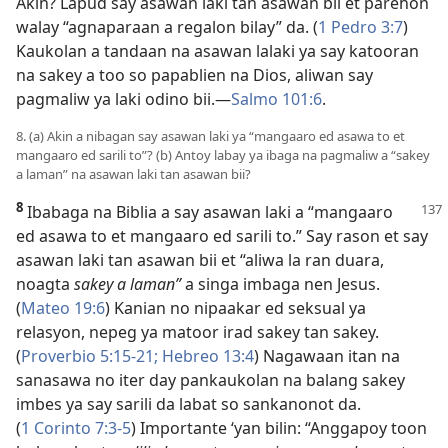
Akin? Lapud say asawan laki tan asawan bii et parehon
walay “agnaparaan a regalon bilay” da. (
1 Pedro 3:7
)
Kaukolan a tandaan na asawan lalaki ya say katooran
na sakey a too so papablien na Dios, aliwan say
pagmaliw ya laki odino bii.​—
Salmo 101:6
.
8. (a) Akin a nibagan say asawan laki ya “mangaaro ed asawa to et
mangaaro ed sarili to”? (b) Antoy labay ya ibaga na pagmaliw a “sakey
a laman” na asawan laki tan asawan bii?
8
Ibabaga na Biblia a say asawan laki a “mangaaro
ed asawa to et mangaaro ed sarili to.” Say rason et say
asawan laki tan asawan bii et “aliwa la ran duara,
noagta
sakey a laman”
a singa imbaga nen Jesus.
(
Mateo 19:6
) Kanian no nipaakar ed seksual ya
relasyon, nepeg ya matoor irad sakey tan sakey.
(
Proverbio 5:15-21;
Hebreo 13:4
) Nagawaan itan na
sanasawa no iter day pankaukolan na balang sakey
imbes ya say sarili da labat so sankanonot da.
(
1 Corinto 7:3-5
) Importante ‘yan bilin: “Anggapoy toon