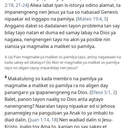
2:18,
21-24
) Aliwa labat iyan is-istorya odino alamat, ta
impanengneng nen Jesus ya tua so nabasad Genesis
nipaakar ed inggapo na pamilya. (
Mateo 19:4, 5
)
Anggano dakel so dadalanen tayon problema tan say
bilay tayo natan et duma ed samay labay na Dios ya
nagawa, nengnengen tayo no akin ya posible nin
siansia ya magmaliw a maliket so pamilya.
4. (a) Pian magmaliw ya maliket so pamilya tayo, antoy nagawaan na
kada sakey ed sikatayo? (b) Akin et magmaliw ya maliket so pamilya
tayo no aligen tayoy impanbilay nen Jesus?
4
Makatulong so kada membro na pamilya ya
magmaliw a maliket so pamilya ra no aligen day
panangaro ya ipapanengneng na Dios. (
Efeso 5:1, 2
)
Balet, panon tayon naalig so Dios anta agtayo
nanengneng? Naaralan tayoy nipaakar ed si Jehova
panamegley na panguloan ya Anak to ya imbaki to
diad dalin. (
Juan 1:14,
18
) Nen wadiad dalin si Jesu-
Kristo, inalig toy Ama to, kanian no say sakey et