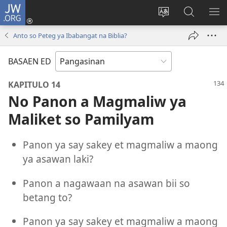
JW.ORG
Man-
log
Salatan
Mananap
IP
In
so
ed
SO
Anto so Peteg ya Ibabangat na Biblia?
(opens
lenguahe
JW.ORG
ME
new
na
BASAEN ED
window)
site
KAPITULO 14
No Panon a Magmaliw ya
Maliket so Pamilyam
Panon ya say sakey et magmaliw a maong
ya asawan laki?
Panon a nagawaan na asawan bii so
betang to?
Panon ya say sakey et magmaliw a maong