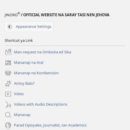
ya
Ibabangat
®
JW.ORG
/ OFFICIAL WEBSITE NA SARAY TASI NEN JEHOVA
na
Biblia?
Appearance Settings
Shortcut ya Link
Man-request na Ombisita ed Sika
Mananap na Aral
(opens
new
Mananap na Kombension
(opens
window)
new
Antoy Balo?
window)
Video
Videos with Audio Descriptions
Mananap
Parad Opisyales, Journalist, tan Academics