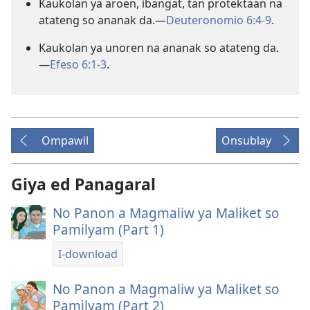
Kaukolan ya aroen, ibangat, tan protektaan na
atateng so ananak da.​—
Deuteronomio 6:4-9
.
Kaukolan ya unoren na ananak so atateng da.​
—
Efeso 6:1-3
.
Ompawil
Onsublay
Giya ed Panagaral
No Panon a Magmaliw ya Maliket so
Pamilyam (Part 1)
I-download
No Panon a Magmaliw ya Maliket so
Pamilyam (Part 2)