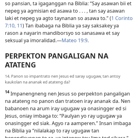
so pansian, ta igaganggan na Biblia: “Say asawan bii et
nepeg ya agmisian ed asawa to . . . , tan say asawan
laki et nepeg ya agto taynanan so asawa to.” (
1 Corinto
7:10, 11
) Tan ibabaga na Biblia ya say saksakey ya
rason a nayarin mandiborsyo so sanasawa et say
seksual ya imoralidad.​—
Mateo 19:9
.
PERPEKTON PANGALIGAN NA
ATATENG
14. Panon so impantrato nen Jesus ed saray ugugaw, tan antoy
kaukolan na ananak ed atateng da?
14
Impanengneng nen Jesus so perpekton pangaligan
na atateng no panon dan tratoen iray ananak da. Nen
babanoen na arum iray ugugaw ya onasingger ed si
Jesus, oniay imbaga to: “Paulyan yo ray ugugaw ya
onasingger ed siak. Agyo ra aamperen.” Insan imbaga
na Biblia ya “nilalakap to ray ugugaw tan
benendisyonan to ra, ya intapew toy lima tod sikara.”