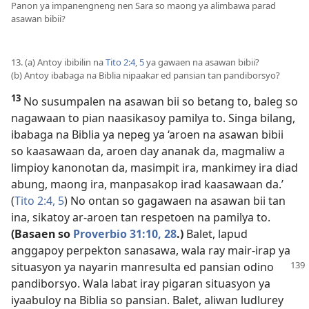
Panon ya impanengneng nen Sara so maong ya alimbawa parad
asawan bibii?
13. (a) Antoy ibibilin na
Tito 2:4, 5
ya gawaen na asawan bibii?
(b) Antoy ibabaga na Biblia nipaakar ed pansian tan pandiborsyo?
13
No susumpalen na asawan bii so betang to, baleg so
nagawaan to pian naasikasoy pamilya to. Singa bilang,
ibabaga na Biblia ya nepeg ya ‘aroen na asawan bibii
so kaasawaan da, aroen day ananak da, magmaliw a
limpioy kanonotan da, masimpit ira, mankimey ira diad
abung, maong ira, manpasakop irad kaasawaan da.’
(
Tito 2:4, 5
) No ontan so gagawaen na asawan bii tan
ina, sikatoy ar-aroen tan respetoen na pamilya to.
(Basaen so
Proverbio 31:10,
28
.)
Balet, lapud
anggapoy perpekton sanasawa, wala ray mair-irap ya
situasyon ya nayarin
manresulta ed pansian odino
pandiborsyo. Wala labat iray pigaran situasyon ya
iyaabuloy na Biblia so pansian. Balet, aliwan ludlurey