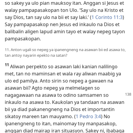
so sakey ya ulo pian mauksoy itan. Anggan si Jesus et
walay pampapasakopan ton Ulo. ‘Say ulo na Kristo et
say Dios, tan say ulo na bii et say laki.’ (
1 Corinto 11:3
)
Say pampapasakop nen Jesus ed inkaulo na Dios et
balibalin aligen lapud amin tayo et walay nepeg tayon
pampasakopan.
11. Anton ugali so nepeg ya ipanengneng na asawan bii ed asawa to,
tan antoy nayarin epekto na satan?
11
Aliwan perpekto so asawan laki kanian nalilingo
met, tan no maminsan et wala ray aliwan maabig ya
ulo ed pamilya. Anto sirin so nepeg a gawaen na
asawan bii? Agto nepeg ya melmelagen so
nagagawaan na asawa to odino samsamen
so
inkaulo na asawa to. Kaukolan ya tandaan na asawan
bii ya diad pakanengneng na Dios et importantin
sikatoy mareen tan mauyamo. (
1 Pedro 3:4
) No
ipanengneng to itan, mainomay toy manpasakop,
anggan diad mairap iran situasyon. Sakey ni, ibabaga