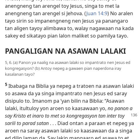
anengneng tan arengel toy Jesus, singa to met la
anengneng tan arengel si Jehova. (
Juan 14:9
) No aralen
tayo sirin so impanengneng nen Jesus ya panangaro
tan aligen tayoy alimbawa to, walay nagawaan na kada
sakey ed sikatayo pian lalon maliket so pamilya tayo.
PANGALIGAN NA ASAWAN LALAKI
5, 6. (a) Panon ya naalig na asawan lalaki so impantrato nen Jesus ed
kongregasyon? (b) Antoy nepeg a gawaen pian naperdona iray
kasalanan tayo?
5
Ibabaga na Biblia ya nepeg a tratoen na asawan lalaki
so asawa da ya singa impantrato nen Jesus ed saray
disipulo to. Imanom pa ‘yan bilin na Biblia: “Asawan
lalaki, itultuloy yon aroen so kaasawaan yo,
no panon a
say Kristo et inaro to met so
kongregasyon tan inter toy
sarili to parad satan
. . . Diad ontan a paraan et nepeg ya
aroen na saray asawan lalaki so kaasawaan da a singa
ed dilin laman da. Say lakin mangaaro ed asawa to et