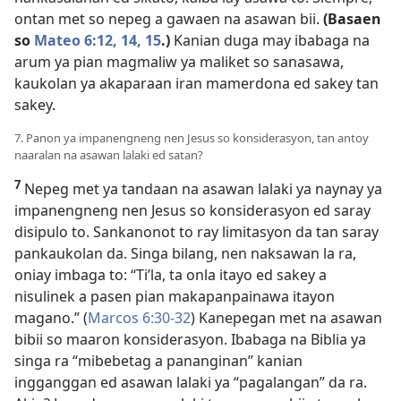
ontan met so nepeg a gawaen na asawan bii.
(Basaen
so
Mateo 6:12,
14, 15
.)
Kanian duga may ibabaga na
arum ya pian magmaliw ya maliket so sanasawa,
kaukolan ya akaparaan iran mamerdona ed sakey tan
sakey.
7. Panon ya impanengneng nen Jesus so konsiderasyon, tan antoy
naaralan na asawan lalaki ed satan?
7
Nepeg met ya tandaan na asawan lalaki ya naynay ya
impanengneng nen Jesus so konsiderasyon ed saray
disipulo to. Sankanonot to ray limitasyon da tan saray
pankaukolan da. Singa bilang, nen naksawan la ra,
oniay imbaga to: “Ti’la, ta onla itayo ed sakey a
nisulinek a pasen pian makapanpainawa itayon
magano.” (
Marcos 6:30-32
) Kanepegan met na asawan
bibii so maaron konsiderasyon. Ibabaga na Biblia ya
singa ra “mibebetag a pananginan” kanian
ingganggan ed asawan lalaki ya “pagalangan” da ra.