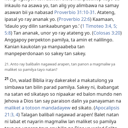
inkaulo na asawa yo, tan alig yoy alimbawa na samay
asawan bii ya nabasad
Proverbio 31:10-31
. Atateng,
ipasal yo ray ananak yo. (
Proverbio 22:6
) Kaamaan,
‘idaulo yoy dilin sankaabungan yo.’ (
1 Timoteo 3:4, 5;
5:8
) Tan ananak, unor yo ray atateng yo. (
Colosas 3:20
)
Anggapoy perpekton pamilya, ta amin et nalilingo.
Kanian kaukolan ya manpaabeba tan
manpeperdonaan so sakey tan sakey.
21. Anto ray balibalin nagawad arapen, tan panon a magmaliw ya
maliket so pamilya tayo natan?
21
On, walad Biblia iray dakerakel a makatulong ya
simbawa tan bilin parad pamilya. Sakey ni, ibabangat
na satan ed sikatayo so nipaakar ed balon mundo nen
Jehova a Dios tan say paraison dalin ya panayaman na
maliket a totoon mandadayew
ed sikato. (
Apocalipsis
21:3, 4
) Talagan balibali nagawad arapen! Balet natan
ni labat et nayarin magmaliw lan maliket so pamilya