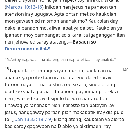
(
Marcos 10:13-16
) Inikdan nen Jesus na panaon tan
atension iray ugugaw. Agta ontan met so kaukolan
mon gawaen ed mismon ananak mo? Kaukolan day
dakel a panaon mo, aliwa labat ya daiset. Kaukolan ya
ipanaon moy pambangat ed sikara, ta igaganggan itan
nen Jehova ed saray atateng.​—
Basaen so
Deuteronomio 6:4-9
.
15. Antoy nagawaan na atateng pian naprotektaan iray anak da?
15
Lapud lalon onuuges iyan mundo, kaukolan na
ananak ya protektaan ira na atateng da ed saray
totoon nayarin manbiktima ed sikara, singa bilang
diad seksual a paraan. Imanoen pay impanprotekta
nen Jesus ed saray disipulo to, ya maar-aro ton
tinawag ya “ananak.” Nen inaresto tan pateyen lay
Jesus, nanggaway paraan pian makabatik iray disipulo
to. (
Juan 13:33;
18:7-9
) Bilang ateng, kaukolan ya alerto
kad saray gagawaen na Diablo ya biktimaen iray