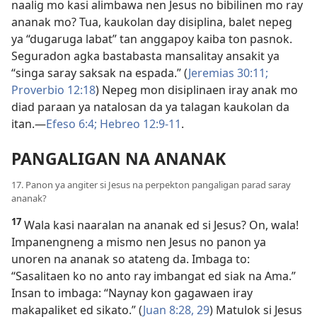
naalig mo kasi alimbawa nen Jesus no bibilinen mo ray
ananak mo? Tua, kaukolan day disiplina, balet nepeg
ya “dugaruga labat” tan anggapoy kaiba ton pasnok.
Seguradon agka bastabasta mansalitay ansakit ya
“singa saray saksak na espada.” (
Jeremias 30:11;
Proverbio 12:18
) Nepeg mon disiplinaen iray anak mo
diad paraan ya natalosan da ya talagan kaukolan da
itan.​—
Efeso 6:4;
Hebreo 12:9-11
.
PANGALIGAN NA ANANAK
17. Panon ya angiter si Jesus na perpekton pangaligan parad saray
ananak?
17
Wala kasi naaralan na ananak ed si Jesus? On, wala!
Impanengneng a mismo nen Jesus no panon ya
unoren na ananak so atateng da. Imbaga to:
“Sasalitaen ko no anto ray imbangat ed siak na Ama.”
Insan to imbaga: “Naynay kon gagawaen iray
makapaliket ed sikato.” (
Juan 8:28, 29
) Matulok si Jesus