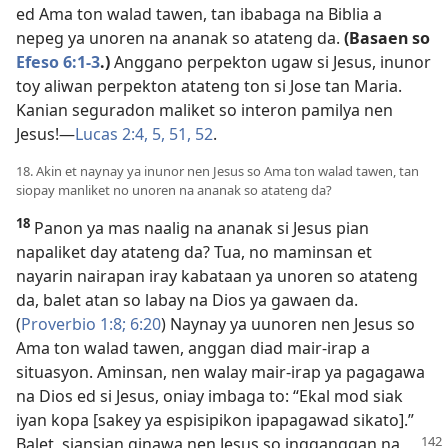
ed Ama ton walad tawen, tan ibabaga na Biblia a
nepeg ya unoren na ananak so atateng da.
(Basaen so
Efeso 6:1-3
.)
Anggano perpekton ugaw si Jesus, inunor
toy aliwan perpekton atateng ton si Jose tan Maria.
Kanian seguradon maliket so interon pamilya nen
Jesus!​—
Lucas 2:4, 5,
51, 52
.
18. Akin et naynay ya inunor nen Jesus so Ama ton walad tawen, tan
siopay manliket no unoren na ananak so atateng da?
18
Panon ya mas naalig na ananak si Jesus pian
napaliket day atateng da? Tua, no maminsan et
nayarin nairapan iray kabataan ya unoren so atateng
da, balet atan so labay na Dios ya gawaen da.
(
Proverbio 1:8;
6:20
) Naynay ya uunoren nen Jesus so
Ama ton walad tawen, anggan diad mair-irap a
situasyon. Aminsan, nen walay mair-irap ya pagagawa
na Dios ed si Jesus, oniay imbaga to: “Ekal mod siak
iyan kopa [sakey ya espisipikon ipapagawad sikato].”
Balet, siansian ginawa nen Jesus so
ingganggan na