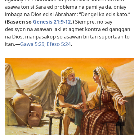
asawa ton si Sara ed problema na pamilya da, oniay
imbaga na Dios ed si Abraham: “Dengel ka ed sikato.”
(Basaen so
Genesis 21:9-12
.)
Siempre, no say
desisyon na asawan laki et agmet kontra ed ganggan
na Dios, manpasakop so asawan bii tan suportaan to
itan.​—
Gawa 5:29;
Efeso 5:24
.