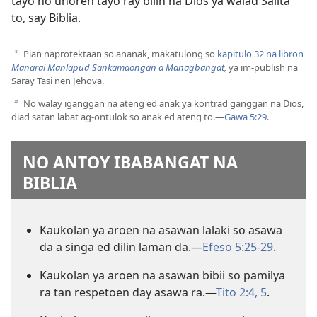
tayo no unoren tayo ray bilin na Dios ya walad Salita
to, say Biblia.
Pian naprotektaan so ananak, makatulong so
kapitulo 32 na libron
a
Manaral Manlapud Sankamaongan a Managbangat
,
ya im-publish na
Saray Tasi nen Jehova.
No walay iganggan na ateng ed anak ya kontrad ganggan na Dios,
b
diad satan labat ag-ontulok so anak ed ateng to.​—
Gawa 5:29
.
NO ANTOY IBABANGAT NA
BIBLIA
Kaukolan ya aroen na asawan lalaki so asawa
da a singa ed dilin laman da.​—
Efeso 5:25-29
.
Kaukolan ya aroen na asawan bibii so pamilya
ra tan respetoen day asawa ra.​—
Tito 2:4, 5
.