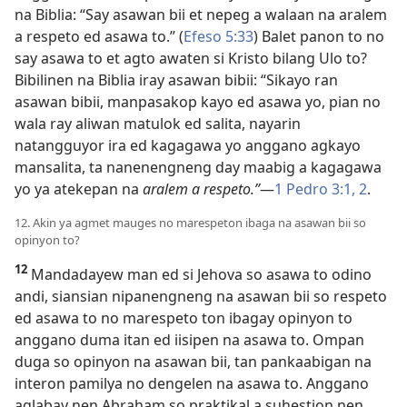
na Biblia: “Say asawan bii et nepeg a walaan na aralem
a respeto ed asawa to.” (
Efeso 5:33
) Balet panon to no
say asawa to et agto awaten si Kristo bilang Ulo to?
Bibilinen na Biblia iray asawan bibii: “Sikayo ran
asawan bibii, manpasakop kayo ed asawa yo, pian no
wala ray aliwan matulok ed salita, nayarin
natangguyor ira ed kagagawa yo anggano agkayo
mansalita, ta nanenengneng day maabig a kagagawa
yo ya atekepan na
aralem a respeto.”
​—
1 Pedro 3:1, 2
.
12. Akin ya agmet mauges no marespeton ibaga na asawan bii so
opinyon to?
12
Mandadayew man ed si Jehova so asawa to odino
andi, siansian nipanengneng na asawan bii so respeto
ed asawa to no marespeto ton ibagay opinyon to
anggano duma itan ed iisipen na asawa to. Ompan
duga so opinyon na asawan bii, tan pankaabigan na
interon pamilya no dengelen na asawa to. Anggano
aglabay nen Abraham so praktikal a suhestion nen