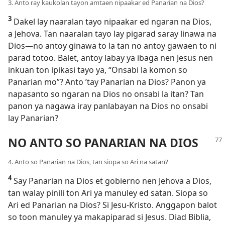
3. Anto ray kaukolan tayon amtaen nipaakar ed Panarian na Dios?
3
Dakel lay naaralan tayo nipaakar ed ngaran na Dios,
a Jehova. Tan naaralan tayo lay pigarad saray linawa na
Dios​—no antoy ginawa to la tan no antoy gawaen to ni
parad totoo. Balet, antoy labay ya ibaga nen Jesus nen
inkuan ton ipikasi tayo ya, “Onsabi la komon so
Panarian mo”? Anto ’tay Panarian na Dios? Panon ya
napasanto so ngaran na Dios no onsabi la itan? Tan
panon ya nagawa iray panlabayan na Dios no onsabi
lay Panarian?
NO ANTO SO PANARIAN NA DIOS
4. Anto so Panarian na Dios, tan siopa so Ari na satan?
4
Say Panarian na Dios et gobierno nen Jehova a Dios,
tan walay pinili ton Ari ya manuley ed satan. Siopa so
Ari ed Panarian na Dios? Si Jesu-Kristo. Anggapon balot
so toon manuley ya makapiparad si Jesus. Diad Biblia,