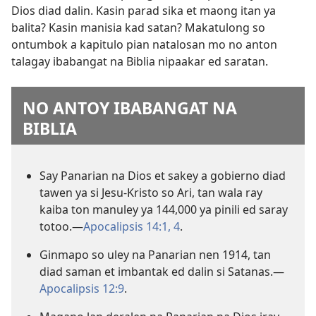
Dios diad dalin. Kasin parad sika et maong itan ya
balita? Kasin manisia kad satan? Makatulong so
ontumbok a kapitulo pian natalosan mo no anton
talagay ibabangat na Biblia nipaakar ed saratan.
NO ANTOY IBABANGAT NA
BIBLIA
Say Panarian na Dios et sakey a gobierno diad
tawen ya si Jesu-Kristo so Ari, tan wala ray
kaiba ton manuley ya 144,000 ya pinili ed saray
totoo.​—
Apocalipsis 14:1,
4
.
Ginmapo so uley na Panarian nen 1914, tan
diad saman et imbantak ed dalin si Satanas.​—
Apocalipsis 12:9
.