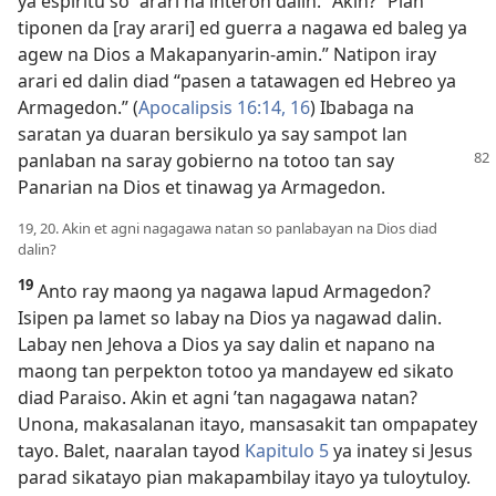
ya espiritu so “arari na interon dalin.” Akin? “Pian
tiponen da [ray arari] ed guerra a nagawa ed baleg ya
agew na Dios a Makapanyarin-amin.” Natipon iray
arari ed dalin diad “pasen a tatawagen ed Hebreo ya
Armagedon.” (
Apocalipsis 16:14,
16
) Ibabaga na
saratan ya duaran bersikulo ya say sampot lan
panlaban na
saray gobierno na totoo tan say
Panarian na Dios et tinawag ya Armagedon.
19, 20. Akin et agni nagagawa natan so panlabayan na Dios diad
dalin?
19
Anto ray maong ya nagawa lapud Armagedon?
Isipen pa lamet so labay na Dios ya nagawad dalin.
Labay nen Jehova a Dios ya say dalin et napano na
maong tan perpekton totoo ya mandayew ed sikato
diad Paraiso. Akin et agni ’tan nagagawa natan?
Unona, makasalanan itayo, mansasakit tan ompapatey
tayo. Balet, naaralan tayod
Kapitulo 5
ya inatey si Jesus
parad sikatayo pian makapambilay itayo ya tuloytuloy.