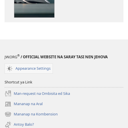
download
na
publikasyon
Anto
so
Peteg
ya
Ibabangat
®
JW.ORG
/ OFFICIAL WEBSITE NA SARAY TASI NEN JEHOVA
na
Biblia?
Appearance Settings
Shortcut ya Link
Man-request na Ombisita ed Sika
Mananap na Aral
(opens
new
Mananap na Kombension
(opens
window)
new
Antoy Balo?
window)