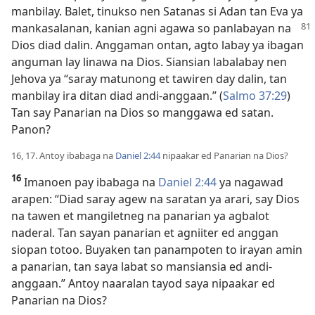
manbilay. Balet, tinukso nen Satanas si Adan tan Eva ya
mankasalanan, kanian agni
agawa so panlabayan na
Dios diad dalin. Anggaman ontan, agto labay ya ibagan
anguman lay linawa na Dios. Siansian labalabay nen
Jehova ya “saray matunong et tawiren day dalin, tan
manbilay ira ditan diad andi-anggaan.” (
Salmo 37:29
)
Tan say Panarian na Dios so manggawa ed satan.
Panon?
16, 17. Antoy ibabaga na
Daniel 2:44
nipaakar ed Panarian na Dios?
16
Imanoen pay ibabaga na
Daniel 2:44
ya nagawad
arapen: “Diad saray agew na saratan ya arari, say Dios
na tawen et mangiletneg na panarian ya agbalot
naderal. Tan sayan panarian et agniiter ed anggan
siopan totoo. Buyaken tan panampoten to irayan amin
a panarian, tan saya labat so mansiansia ed andi-
anggaan.” Antoy naaralan tayod saya nipaakar ed
Panarian na Dios?