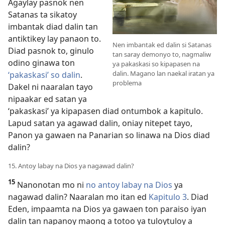
Agaylay pasnok nen
Satanas ta sikatoy
imbantak diad dalin tan
antiktikey lay panaon to.
Nen imbantak ed dalin si Satanas
Diad pasnok to, ginulo
tan saray demonyo to, nagmaliw
odino ginawa ton
ya pakaskasi so kipapasen na
dalin. Magano lan naekal iratan ya
‘pakaskasi’ so dalin
.
problema
Dakel ni naaralan tayo
nipaakar ed satan ya
‘pakaskasi’ ya kipapasen diad ontumbok a kapitulo.
Lapud satan ya agawad dalin, oniay nitepet tayo,
Panon ya gawaen na Panarian so linawa na Dios diad
dalin?
15. Antoy labay na Dios ya nagawad dalin?
15
Nanonotan mo ni
no antoy labay na Dios
ya
nagawad dalin? Naaralan mo itan ed
Kapitulo 3
. Diad
Eden, impaamta na Dios ya gawaen ton paraiso iyan
dalin tan napanoy maong a totoo ya tuloytuloy a