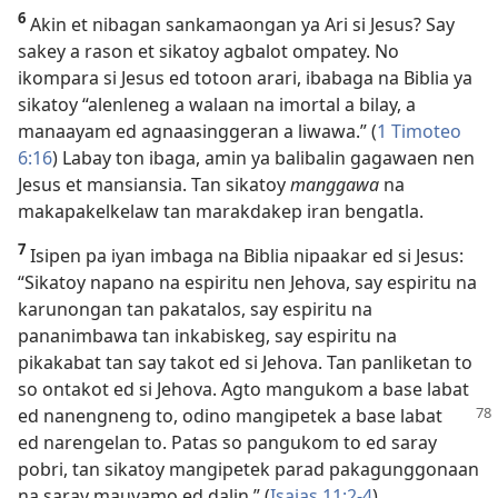
6
Akin et nibagan sankamaongan ya Ari si Jesus? Say
sakey a rason et sikatoy agbalot ompatey. No
ikompara si Jesus ed totoon arari, ibabaga na Biblia ya
sikatoy “alenleneg a walaan na imortal a bilay, a
manaayam ed agnaasinggeran a liwawa.” (
1 Timoteo
6:16
) Labay ton ibaga, amin ya balibalin gagawaen nen
Jesus et mansiansia. Tan sikatoy
manggawa
na
makapakelkelaw tan marakdakep iran bengatla.
7
Isipen pa iyan imbaga na Biblia nipaakar ed si Jesus:
“Sikatoy napano na espiritu nen Jehova, say espiritu na
karunongan tan pakatalos, say espiritu na
pananimbawa tan inkabiskeg, say espiritu na
pikakabat tan say takot ed si Jehova. Tan panliketan to
so ontakot ed si Jehova. Agto mangukom a base labat
ed nanengneng to, odino mangipetek
a base labat
ed narengelan to. Patas so pangukom to ed saray
pobri, tan sikatoy mangipetek parad pakagunggonaan
na saray mauyamo ed dalin.” (
Isaias 11:2-4
)