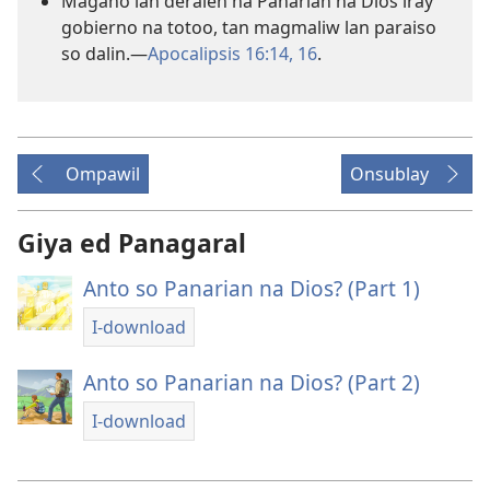
Magano lan deralen na Panarian na Dios iray
gobierno na totoo, tan magmaliw lan paraiso
so dalin.​—
Apocalipsis 16:14,
16
.
Ompawil
Onsublay
Giya ed Panagaral
Anto so Panarian na Dios? (Part 1)
I-download
Anto so Panarian na Dios? (Part 2)
I-download