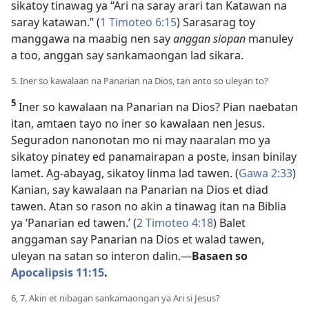
sikatoy tinawag ya “Ari na saray arari tan Katawan na
saray katawan.” (
1 Timoteo 6:15
) Sarasarag toy
manggawa na maabig nen say
anggan siopan
manuley
a too, anggan say sankamaongan lad sikara.
5. Iner so kawalaan na Panarian na Dios, tan anto so uleyan to?
5
Iner so kawalaan na Panarian na Dios? Pian naebatan
itan, amtaen tayo no iner so kawalaan nen Jesus.
Seguradon nanonotan mo ni may naaralan mo ya
sikatoy pinatey ed panamairapan a poste, insan binilay
lamet. Ag-abayag, sikatoy linma lad tawen. (
Gawa 2:33
)
Kanian, say kawalaan na Panarian na Dios et diad
tawen. Atan so rason no akin a tinawag itan na Biblia
ya ‘Panarian ed tawen.’ (
2 Timoteo 4:18
) Balet
anggaman say Panarian na Dios et walad tawen,
uleyan na satan so interon dalin.​—
Basaen so
Apocalipsis 11:15
.
6, 7. Akin et nibagan sankamaongan ya Ari si Jesus?