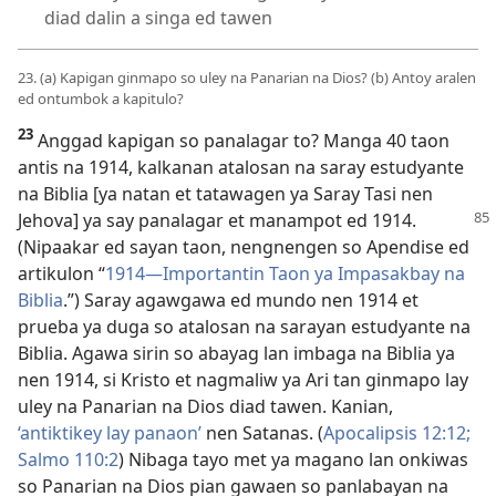
diad dalin a singa ed tawen
23. (a) Kapigan ginmapo so uley na Panarian na Dios? (b) Antoy aralen
ed ontumbok a kapitulo?
23
Anggad kapigan so panalagar to? Manga 40 taon
antis na 1914, kalkanan atalosan na saray estudyante
na Biblia [ya natan et tatawagen ya Saray Tasi nen
Jehova] ya say
panalagar et manampot ed 1914.
(Nipaakar ed sayan taon, nengnengen so Apendise ed
artikulon “
1914​—Importantin Taon ya Impasakbay na
Biblia
.”) Saray agawgawa ed mundo nen 1914 et
prueba ya duga so atalosan na sarayan estudyante na
Biblia. Agawa sirin so abayag lan imbaga na Biblia ya
nen 1914, si Kristo et nagmaliw ya Ari tan ginmapo lay
uley na Panarian na Dios diad tawen. Kanian,
‘antiktikey lay panaon’
nen Satanas. (
Apocalipsis 12:12;
Salmo 110:2
) Nibaga tayo met ya magano lan onkiwas
so Panarian na Dios pian gawaen so panlabayan na