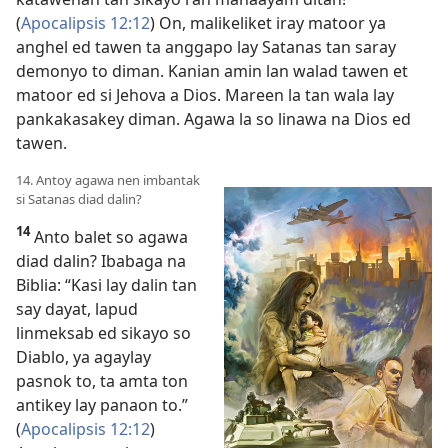
(
Apocalipsis 12:12
) On, malikeliket iray matoor ya
anghel ed tawen ta anggapo lay Satanas tan saray
demonyo to diman. Kanian amin lan walad tawen et
matoor ed si Jehova a Dios. Mareen la tan wala lay
pankakasakey diman. Agawa la so linawa na Dios ed
tawen.
14. Antoy agawa nen imbantak
si Satanas diad dalin?
14
Anto balet so agawa
diad dalin? Ibabaga na
Biblia: “Kasi lay dalin tan
say dayat, lapud
linmeksab ed sikayo so
Diablo, ya agaylay
pasnok to, ta amta ton
antikey lay panaon to.”
(
Apocalipsis 12:12
)