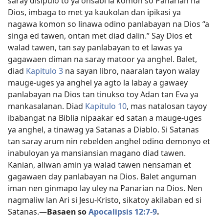
saray disipulo to ya onsabi la komon so Panarian na
Dios, imbaga to met ya kaukolan dan ipikasi ya
nagawa komon so linawa odino panlabayan na Dios “a
singa ed tawen, ontan met diad dalin.” Say Dios et
walad tawen, tan say panlabayan to et lawas ya
gagawaen diman na saray matoor ya anghel. Balet,
diad
Kapitulo 3
na sayan libro, naaralan tayon walay
mauge-uges ya anghel ya agto la labay a gawaey
panlabayan na Dios tan tinukso toy Adan tan Eva ya
mankasalanan. Diad
Kapitulo 10
, mas natalosan tayoy
ibabangat na Biblia nipaakar ed satan a mauge-uges
ya anghel, a tinawag ya Satanas a Diablo. Si Satanas
tan saray arum nin rebelden anghel odino demonyo et
inabuloyan ya mansiansian magano diad tawen.
Kanian, aliwan amin ya walad tawen nensaman et
gagawaen day panlabayan na Dios. Balet anguman
iman nen ginmapo lay uley na Panarian na Dios. Nen
nagmaliw lan Ari si Jesu-Kristo, sikatoy akilaban ed si
Satanas.​—
Basaen so
Apocalipsis 12:7-9
.