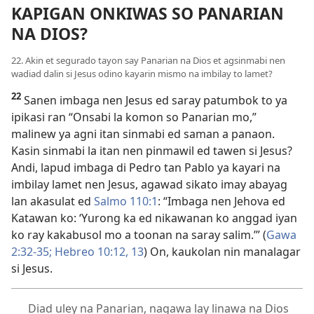
KAPIGAN ONKIWAS SO PANARIAN
NA DIOS?
22. Akin et segurado tayon say Panarian na Dios et agsinmabi nen
wadiad dalin si Jesus odino kayarin mismo na imbilay to lamet?
22
Sanen imbaga nen Jesus ed saray patumbok to ya
ipikasi ran “Onsabi la komon so Panarian mo,”
malinew ya agni itan sinmabi ed saman a panaon.
Kasin sinmabi la itan nen pinmawil ed tawen si Jesus?
Andi, lapud imbaga di Pedro tan Pablo ya kayari na
imbilay lamet nen Jesus, agawad sikato imay abayag
lan akasulat ed
Salmo 110:1
: “Imbaga nen Jehova ed
Katawan ko: ‘Yurong ka ed nikawanan ko anggad iyan
ko ray kakabusol mo a toonan na saray salim.’” (
Gawa
2:32-35;
Hebreo 10:12, 13
) On, kaukolan nin manalagar
si Jesus.
Diad uley na Panarian, nagawa lay linawa na Dios