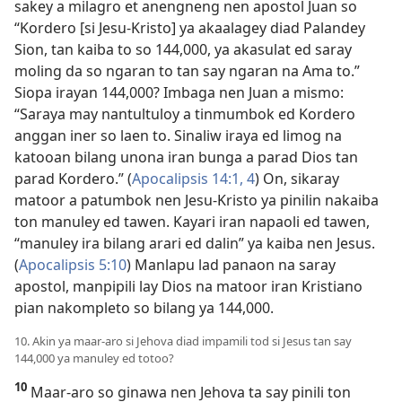
sakey a milagro et anengneng nen apostol Juan so
“Kordero [si Jesu-Kristo] ya akaalagey diad Palandey
Sion, tan kaiba to so 144,000, ya akasulat ed saray
moling da so ngaran to tan say ngaran na Ama to.”
Siopa irayan 144,000? Imbaga nen Juan a mismo:
“Saraya may nantultuloy a tinmumbok ed Kordero
anggan iner so laen to. Sinaliw iraya ed limog na
katooan bilang unona iran bunga a parad Dios tan
parad Kordero.” (
Apocalipsis 14:1,
4
) On, sikaray
matoor a patumbok nen Jesu-Kristo ya pinilin nakaiba
ton manuley ed tawen. Kayari iran napaoli ed tawen,
“manuley ira bilang arari ed dalin” ya kaiba nen Jesus.
(
Apocalipsis 5:10
) Manlapu lad panaon na saray
apostol, manpipili lay Dios na matoor iran Kristiano
pian nakompleto so bilang ya 144,000.
10. Akin ya maar-aro si Jehova diad impamili tod si Jesus tan say
144,000 ya manuley ed totoo?
10
Maar-aro so ginawa nen Jehova ta say pinili ton