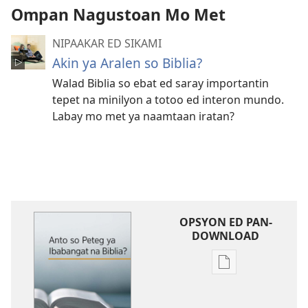
Ompan Nagustoan Mo Met
NIPAAKAR ED SIKAMI
Akin ya Aralen so Biblia?
Walad Biblia so ebat ed saray importantin
tepet na minilyon a totoo ed interon mundo.
Labay mo met ya naamtaan iratan?
OPSYON ED PAN-
DOWNLOAD
Opsyon
ed
pan-