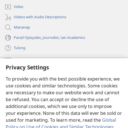
Video
Videos with Audio Descriptions
Mananap
Parad Opisyales, Journalist, tan Academics
Tulong
Donasyon
(opens
Privacy Settings
new
window)
Watchtower ONLINE YA LIBRARYA™
To provide you with the best possible experience, we
(opens
use cookies and similar technologies. Some cookies
new
®
JW Hub
window)
are necessary to make our website work and cannot
(opens
be refused. You can accept or decline the use of
new
JW Library
App
window)
additional cookies, which we use only to improve
your experience. None of this data will ever be sold or
used for marketing. To learn more, read the
Global
Policy on Use of Cookies and Similar Technologies
.