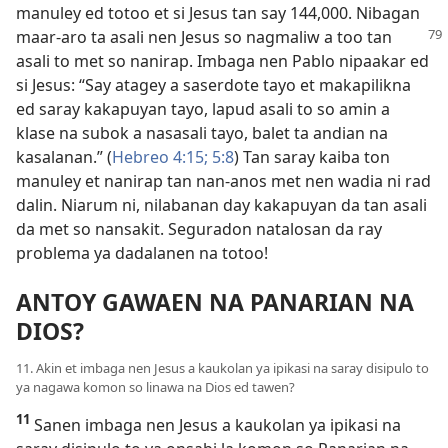
manuley ed totoo et si Jesus tan say 144,000. Nibagan
maar-aro
ta asali nen Jesus so nagmaliw a too tan
asali to met so nanirap. Imbaga nen Pablo nipaakar ed
si Jesus: “Say atagey a saserdote tayo et makapilikna
ed saray kakapuyan tayo, lapud asali to so amin a
klase na subok a nasasali tayo, balet ta andian na
kasalanan.” (
Hebreo 4:15;
5:8
) Tan saray kaiba ton
manuley et nanirap tan nan-anos met nen wadia ni rad
dalin. Niarum ni, nilabanan day kakapuyan da tan asali
da met so nansakit. Seguradon natalosan da ray
problema ya dadalanen na totoo!
ANTOY GAWAEN NA PANARIAN NA
DIOS?
11. Akin et imbaga nen Jesus a kaukolan ya ipikasi na saray disipulo to
ya nagawa komon so linawa na Dios ed tawen?
11
Sanen imbaga nen Jesus a kaukolan ya ipikasi na