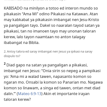
KABISADO na minilyon a totoo ed interon mundo so
pikakasin “Ama Mi” odino Pikakasi na Katawan. Atan
may kabkabat ya pikakasin imbangat nen Jesu-Kristo
ya pangaligan tayo. Dakel so naaralan tayod satan ya
pikakasi, tan no imanoen tayo may unonan taloran
kerew, lalo tayon naamtaan no anton talagay
ibabangat na Biblia.
2. Antoy talora ed saray imbangat nen Jesus ya ipikasi na saray
disipulo to?
2
Diad gapo na satan ya pangaligan a pikakasi,
imbangat nen Jesus: “Onia sirin so nepeg a pampikasi
yo: ‘Ama mi a walad tawen, napasanto komon so
ngaran mo. Onsabi la komon so Panarian mo. Nagawa
komon so linawam, a singa ed tawen, ontan met diad
dalin.’” (
Mateo 6:9-13
) Akin et importante irayan
taloran kerew?