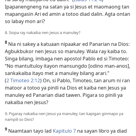
Ipapanengneng na satan ya si Jesus et maomaong tan
mapangasin Ari ed amin a totoo diad dalin. Agta ontan
so labay mon ari?
8. Siopa ray nakaiba nen Jesus a manuley?
8
Nia ni sakey a katuaan nipaakar ed Panarian na Dios:
Agbukbukor nen Jesus so manuley. Wala ray kaiba to.
Singa bilang, imbaga nen apostol Pablo ed si Timoteo:
“No mantultuloy itayon mansungdo [odino man-anos],
sankakaiba itayo met a manuley bilang arari.”
(
2 Timoteo 2:12
) On, si Pablo, Timoteo, tan arum ni ran
matoor a totoo ya pinili na Dios et kaiba nen Jesus ya
manuley ed Panarian diad tawen. Pigara so pinili ya
nakaiba nen Jesus?
9. Pigaray nakaiba nen Jesus ya manuley, tan kapigan ginmapo ya
nampili so Dios?
9
Naamtaan tayo lad
Kapitulo 7
na sayan libro ya diad