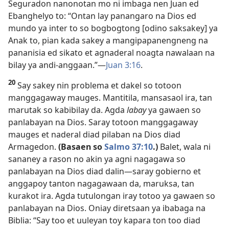
Seguradon nanonotan mo ni imbaga nen Juan ed
Ebanghelyo to: “Ontan lay panangaro na Dios ed
mundo ya inter to so bogbogtong [odino saksakey] ya
Anak to, pian kada sakey a mangipapanengneng na
pananisia ed sikato et agnaderal noagta nawalaan na
bilay ya andi-anggaan.”​—
Juan 3:16
.
20
Say sakey nin problema et dakel so totoon
manggagaway mauges. Mantitila, mansasaol ira, tan
marutak so kabibilay da. Agda
labay
ya gawaen so
panlabayan na Dios. Saray totoon manggagaway
mauges et naderal diad pilaban na Dios diad
Armagedon.
(Basaen so
Salmo 37:10
.)
Balet, wala ni
sananey a rason no akin ya agni nagagawa so
panlabayan na Dios diad dalin​—saray gobierno et
anggapoy tanton nagagawaan da, maruksa, tan
kurakot ira. Agda tutulongan iray totoo ya gawaen so
panlabayan na Dios. Oniay diretsaan ya ibabaga na
Biblia: “Say too et uuleyan toy kapara ton too diad