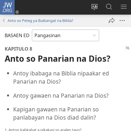
JW.ORG
Man-
log
Salatan
Mananap
IP
In
so
ed
SO
Anto so Peteg ya Ibabangat na Biblia?
(opens
lenguahe
JW.ORG
ME
new
na
BASAEN ED
window)
site
KAPITULO 8
Anto so Panarian na Dios?
Antoy ibabaga na Biblia nipaakar ed
Panarian na Dios?
Antoy gawaen na Panarian na Dios?
Kapigan gawaen na Panarian so
panlabayan na Dios diad dalin?
1. Anton kabkabat a pikakasi so aralen tayo?