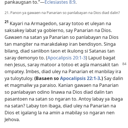
pankaugsan to.”​—
Eclesiastes 8:9
.
21. Panon ya gawaen na Panarian so panlabayan na Dios diad dalin?
21
Kayari na Armagedon, saray totoo et uleyan na
saksakey labat ya gobierno, say Panarian na Dios.
Gawaen na satan ya Panarian so panlabayan na Dios
tan mangiter na marakdakep iran bendisyon. Singa
bilang, diad sanlibon taon et ikulong si Satanas tan
saray demonyo to. (
Apocalipsis 20:1-3
) Lapud bagat
nen Jesus, saray matoor
a totoo et agla mansakit tan
ompatey. Imbes, diad uley na Panarian et manbilay ira
ya tuloytuloy.
(Basaen so
Apocalipsis 22:1-3
.)
Say dalin
et magmaliw ya paraiso. Kanian gawaen na Panarian
so panlabayan odino linawa na Dios diad dalin tan
pasantoen na satan so ngaran to. Antoy labay ya ibaga
na satan? Labay ton ibaga, diad uley na Panarian na
Dios et igalang la na amin a mabilay so ngaran nen
Jehova.