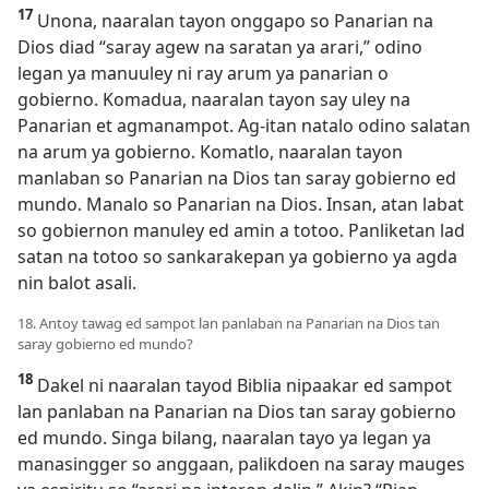
17
Unona, naaralan tayon onggapo so Panarian na
Dios diad “saray agew na saratan ya arari,” odino
legan ya manuuley ni ray arum ya panarian o
gobierno. Komadua, naaralan tayon say uley na
Panarian et agmanampot. Ag-itan natalo odino salatan
na arum ya gobierno. Komatlo, naaralan tayon
manlaban so Panarian na Dios tan saray gobierno ed
mundo. Manalo so Panarian na Dios. Insan, atan labat
so gobiernon manuley ed amin a totoo. Panliketan lad
satan na totoo so sankarakepan ya gobierno ya agda
nin balot asali.
18. Antoy tawag ed sampot lan panlaban na Panarian na Dios tan
saray gobierno ed mundo?
18
Dakel ni naaralan tayod Biblia nipaakar ed sampot
lan panlaban na Panarian na Dios tan saray gobierno
ed mundo. Singa bilang, naaralan tayo ya legan ya
manasingger so anggaan, palikdoen na saray mauges