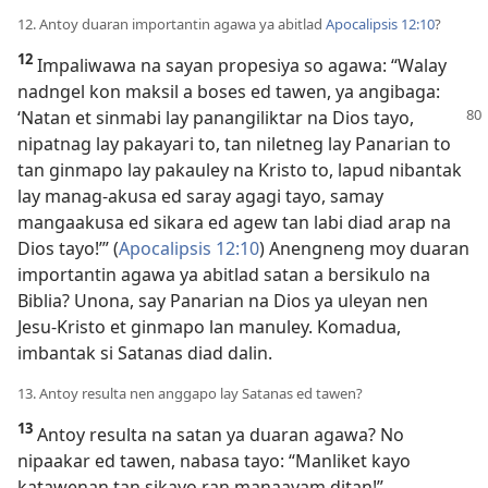
12. Antoy duaran importantin agawa ya abitlad
Apocalipsis 12:10
?
12
Impaliwawa na sayan propesiya so agawa: “Walay
nadngel kon maksil a boses ed tawen, ya angibaga:
‘Natan et
sinmabi lay panangiliktar na Dios tayo,
nipatnag lay pakayari to, tan niletneg lay Panarian to
tan ginmapo lay pakauley na Kristo to, lapud nibantak
lay manag-akusa ed saray agagi tayo, samay
mangaakusa ed sikara ed agew tan labi diad arap na
Dios tayo!’” (
Apocalipsis 12:10
) Anengneng moy duaran
importantin agawa ya abitlad satan a bersikulo na
Biblia? Unona, say Panarian na Dios ya uleyan nen
Jesu-Kristo et ginmapo lan manuley. Komadua,
imbantak si Satanas diad dalin.
13. Antoy resulta nen anggapo lay Satanas ed tawen?
13
Antoy resulta na satan ya duaran agawa? No
nipaakar ed tawen, nabasa tayo: “Manliket kayo
katawenan tan sikayo ran manaayam ditan!”