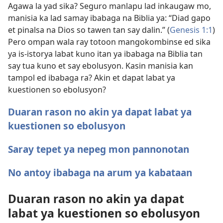
Agawa la yad sika? Seguro manlapu lad inkaugaw mo,
manisia ka lad samay ibabaga na Biblia ya: “Diad gapo
et pinalsa na Dios so tawen tan say dalin.” (
Genesis 1:1
)
Pero ompan wala ray totoon mangokombinse ed sika
ya is-istorya labat kuno itan ya ibabaga na Biblia tan
say tua kuno et say ebolusyon. Kasin manisia kan
tampol ed ibabaga ra? Akin et dapat labat ya
kuestionen so ebolusyon?
Duaran rason no akin ya dapat labat ya
kuestionen so ebolusyon
Saray tepet ya nepeg mon pannonotan
No antoy ibabaga na arum ya kabataan
Duaran rason no akin ya dapat
labat ya kuestionen so ebolusyon