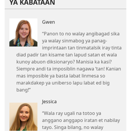
YA KABATAAN
Gwen
“Panon to no walay angibagad sika
ya walay sinmabog ya panag-
imprintaan tan tinmatalsik iray tinta
diad padir tan kisame tan lapud satan et wala
kunoy abuon diksionaryo? Manisia ka kasi?
Siempre andi ta imposiblin nagawa ’tan! Kanian
mas imposible ya basta labat linmesa so
marakdakep ya uniberso lapu labat ed big
bang!”
Jessica
“Wala ray ugali na totoo ya
anggano anggapo iratan et nabilay
tayo. Singa bilang, no walay