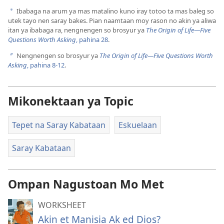
Ibabaga na arum ya mas matalino kuno iray totoo ta mas baleg so
a
utek tayo nen saray bakes. Pian naamtaan moy rason no akin ya aliwa
itan ya ibabaga ra, nengnengen so brosyur ya
The Origin of Life—Five
Questions Worth Asking
, pahina 28
.
Nengnengen so brosyur ya
The Origin of Life​—Five Questions Worth
b
Asking
, pahina 8-12
.
Mikonektaan ya Topic
Tepet na Saray Kabataan
Eskuelaan
Saray Kabataan
Ompan Nagustoan Mo Met
WORKSHEET
Akin et Manisia Ak ed Dios?