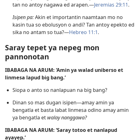
tan no antoy nagawa ed arapen.—
Jeremias 29:11
.
Isipen pa:
Akin et importantin naamtaan mo no
kasin tua so ebolusyon o andi? Tan antoy epekto ed
sika no antam so tua?—
Hebreo 11:1
.
Saray tepet ya nepeg mon
pannonotan
IBABAGA NA ARUM: ‘Amin ya walad uniberso et
linmesa lapud big bang.’
Siopa o anto so nanlapuan na big bang?
Dinan so mas dugan isipen​—amay amin ya
bengatla et basta labat linmesa odino amay amin
ya bengatla et
walay nanggawa?
IBABAGA NA ARUM: ‘Saray totoo et nanlapud
ayayep.’