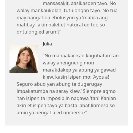
mansasakit, aasikasoen tayo. No
walay mankaukolan, tutulongan tayo. No tua
may bangat na ebolusyon ya ‘matira ang
matibay,’ akin balet et natural ed too so
ontulong ed arum?”
Julia
“No manaakar kad kagubatan tan
walay anengneng mon
marakdakep ya abung ya gawad
kiew, kasin isipen mo: ‘Ayos a!
Seguro abuo yan abung ta dugarugay
impakatumba na saray kiew.’ Siempre agmo
’tan isipen ta imposiblin nagawa ’tan! Kanian
akin et isipen tayo ya basta labat linmesa so
amin ya bengatla ed uniberso?”