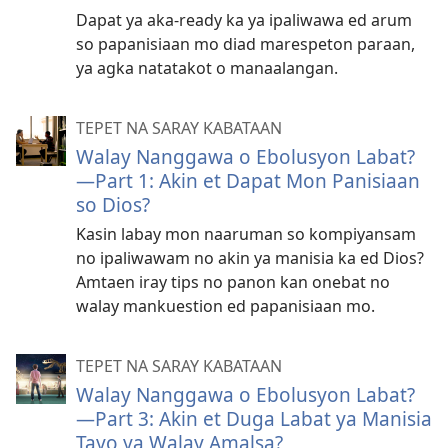
Dapat ya aka-ready ka ya ipaliwawa ed arum
so papanisiaan mo diad marespeton paraan,
ya agka natatakot o manaalangan.
TEPET NA SARAY KABATAAN
Walay Nanggawa o Ebolusyon Labat?
—Part 1: Akin et Dapat Mon Panisiaan
so Dios?
Kasin labay mon naaruman so kompiyansam
no ipaliwawam no akin ya manisia ka ed Dios?
Amtaen iray tips no panon kan onebat no
walay mankuestion ed papanisiaan mo.
TEPET NA SARAY KABATAAN
Walay Nanggawa o Ebolusyon Labat?
—Part 3: Akin et Duga Labat ya Manisia
Tayo ya Walay Amalsa?