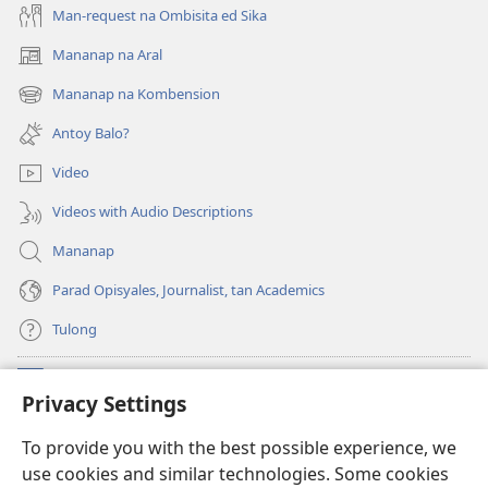
Man-request na Ombisita ed Sika
Mananap na Aral
(opens
new
Mananap na Kombension
(opens
window)
new
Antoy Balo?
window)
Video
Videos with Audio Descriptions
Mananap
Parad Opisyales, Journalist, tan Academics
Tulong
Donasyon
(opens
Privacy Settings
new
window)
Watchtower ONLINE YA LIBRARYA™
To provide you with the best possible experience, we
(opens
use cookies and similar technologies. Some cookies
new