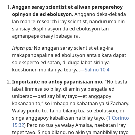
Anggan saray scientist et aliwan pareparehoy
opinyon da ed ebolusyon.
Anggano deka-dekada
lan manre-research iray scientist, nanduruma nin
siansiay eksplinasyon da ed ebolusyon tan
agmanpapaknaay ibabaga ra.
Isipen pa:
No anggan saray scientist et ag-ira
makapanpapakna ed ebolusyon anta sikara dapat
so eksperto ed satan, di duga labat sirin ya
kuestionen mo itan ya teorya.—
Salmo 10:4
.
Importante no antoy papanisiaan mo.
“No basta
labat linmesa so bilay, di amin ya bengatla ed
uniberso​—pati say bilay tayo—​et anggapoy
kakanaan to,” so imbaga na kabataan ya si Zachary.
Walay punto to. Ta no bilang tua so ebolusyon, di
singa anggapoy kabaliksan na bilay tayo. (
1 Corinto
15:32
) Pero no tua ya walay Amalsa, naebatan iray
tepet tayo. Singa bilang, no akin ya manbibilay tayo