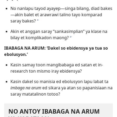
No nanlapu tayod ayayep​—singa bilang, diad bakes
—​akin balet et arawrawi talino tayo komparad
saray bakes?
a
Akin et anggan saray “sankasimplian” ya klase na
bilay et komplikadon maong?
b
IBABAGA NA ARUM: ‘Dakel so ebidensya ya tua so
ebolusyon.’
Kasin samay toon mangibabaga ed satan et in-
research ton mismo iray ebidensya?
Kasin dakel so manisia ed ebolusyon lapu labat ta
imbaga na arum
ed sikara ya atan so papanisiaan na
saray matatalinon totoo?
NO ANTOY IBABAGA NA ARUM