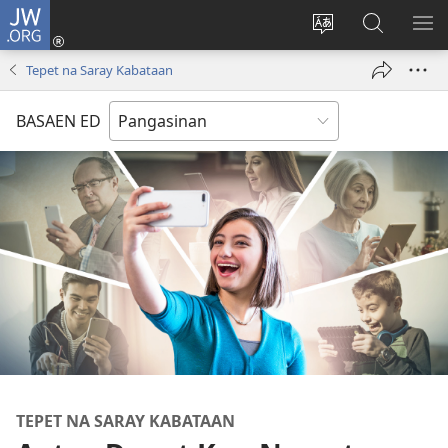
JW.ORG
Man-
log
Salatan
Mananap
IP
In
so
ed
SO
Tepet na Saray Kabataan
(opens
lenguahe
JW.ORG
ME
new
na
BASAEN ED
window)
site
TEPET NA SARAY KABATAAN