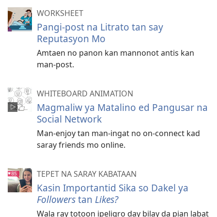
WORKSHEET
Pangi-post na Litrato tan say
Reputasyon Mo
Amtaen no panon kan mannonot antis kan
man-post.
WHITEBOARD ANIMATION
Magmaliw ya Matalino ed Pangusar na
Social Network
Man-enjoy tan man-ingat no on-connect kad
saray friends mo online.
TEPET NA SARAY KABATAAN
Kasin Importantid Sika so Dakel ya
Followers
tan
Likes?
Wala ray totoon ipeligro day bilay da pian labat