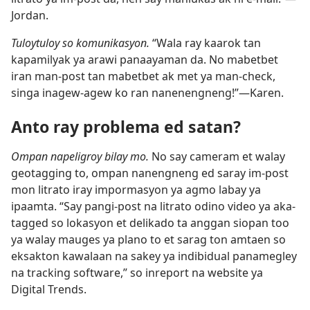
Jordan.
Tuloytuloy so komunikasyon.
“Wala ray kaarok tan
kapamilyak ya arawi panaayaman da. No mabetbet
iran man-post tan mabetbet ak met ya man-check,
singa inagew-agew ko ran nanenengneng!”​—Karen.
Anto ray problema ed satan?
Ompan napeligroy bilay mo.
No say cameram et walay
geotagging to, ompan nanengneng ed saray im-post
mon litrato iray impormasyon ya agmo labay ya
ipaamta. “Say pangi-post na litrato odino video ya aka-
tagged so lokasyon et delikado ta anggan siopan too
ya walay mauges ya plano to et sarag ton amtaen so
eksakton kawalaan na sakey ya indibidual panamegley
na tracking software,” so inreport na website ya
Digital Trends.