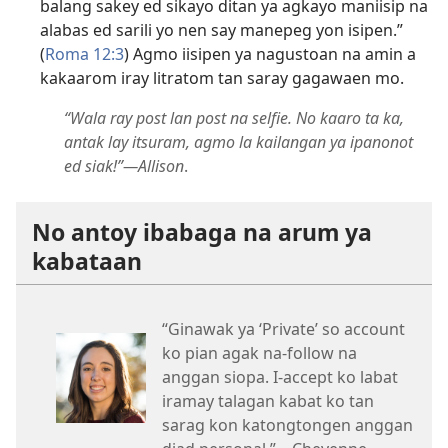
balang sakey ed sikayo ditan ya agkayo maniisip na
alabas ed sarili yo nen say manepeg yon isipen.”
(
Roma 12:3
) Agmo iisipen ya nagustoan na amin a
kakaarom iray litratom tan saray gagawaen mo.
“Wala ray post lan post na selfie. No kaaro ta ka,
antak lay itsuram, agmo la kailangan ya ipanonot
ed siak!”​—Allison
.
No antoy ibabaga na arum ya
kabataan
“Ginawak ya ‘Private’ so account
ko pian agak na-follow na
anggan siopa. I-accept ko labat
iramay talagan kabat ko tan
sarag kon katongtongen anggan