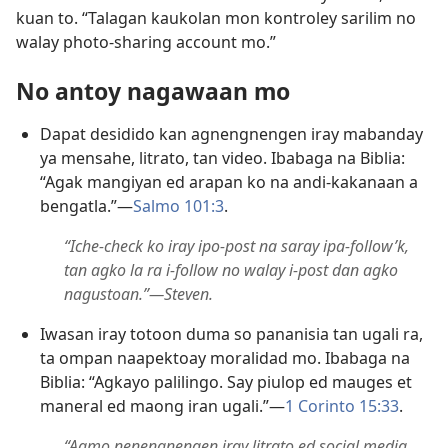
kuan to. “Talagan kaukolan mon kontroley sarilim no
walay photo-sharing account mo.”
No antoy nagawaan mo
Dapat desidido kan agnengnengen iray mabanday
ya mensahe, litrato, tan video. Ibabaga na Biblia:
“Agak mangiyan ed arapan ko na andi-kakanaan a
bengatla.”​—
Salmo 101:3
.
“Iche-check ko iray ipo-post na saray ipa-follow’k,
tan agko la ra i-follow no walay i-post dan agko
nagustoan.”​—Steven.
Iwasan iray totoon duma so pananisia tan ugali ra,
ta ompan naapektoay moralidad mo. Ibabaga na
Biblia: “Agkayo palilingo. Say piulop ed mauges et
maneral ed maong iran ugali.”—
1 Corinto 15:33
.
“Agmo nenengnengen iray litrato ed social media