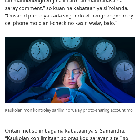
lan mannenengneng na litrato tan manbabasa na
saray comment,” so kuan na kabataan ya si Yolanda.
“Onsabid punto ya kada segundo et nengnengen moy
cellphone mo pian i-check no kasin walay balo.”
Kaukolan mon kontroley sarilim no walay photo-sharing account mo
Ontan met so imbaga na kabataan ya si Samantha.
“Kaukolan kon limitaan so oras kod sarayan site,” so