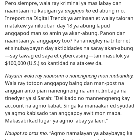
Pero siempre, wala ray kriminal ya mas labay dan
naamtaan no kapigan ya
anggapo ka
ed abung mo.
Inreport na Digital Trends ya aminsan et walay taloran
matakew ya nilooban day 18 ya abung lapud
anggapod man so amin ya akan-abung. Panon dan
naamtaan ya anggapoy too? Panamegley na Internet
et sinubaybayan day aktibidades na saray akan-abung​
—say tawag ed saya et cybercasing—​tan masulok ya
$100,000 (U.S.) so kantidad na atakew da.
Nayarin wala ray nabasam o nanengneng mon mabanday.
Wala ray totoon anggapoy baing dan man-post na
anggan anto pian nanengneng na amin. Imbaga na
tinedyer ya si Sarah: “Delikado no mannengneng kay
account na agmo kabat. Singa ka manaakar ed syudad
ya agmo kabisado tan anggapoy awit mon mapa.
Makasabi kad lugar ya agmo labay ya laen.”
Naupot so oras mo.
“Agmo namalayan ya abaybayag ka