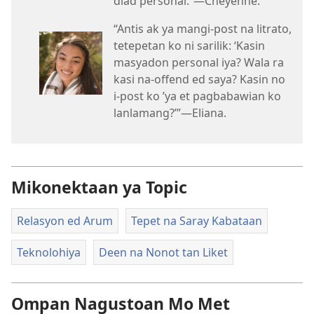
diad personal.”​—Cheyenne.
“Antis ak ya mangi-post na litrato,
tetepetan ko ni sarilik: ‘Kasin
masyadon personal iya? Wala ra
kasi na-offend ed saya? Kasin no
i-post ko ’ya et pagbabawian ko
lanlamang?’”​—Eliana.
Mikonektaan ya Topic
Relasyon ed Arum
Tepet na Saray Kabataan
Teknolohiya
Deen na Nonot tan Liket
Ompan Nagustoan Mo Met