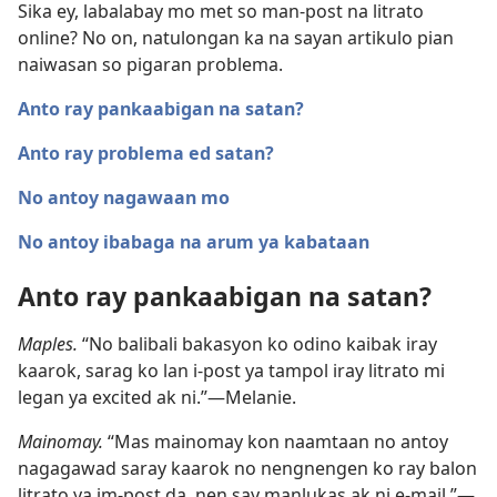
Sika ey, labalabay mo met so man-post na litrato
online? No on, natulongan ka na sayan artikulo pian
naiwasan so pigaran problema.
Anto ray pankaabigan na satan?
Anto ray problema ed satan?
No antoy nagawaan mo
No antoy ibabaga na arum ya kabataan
Anto ray pankaabigan na satan?
Maples.
“No balibali bakasyon ko odino kaibak iray
kaarok, sarag ko lan i-post ya tampol iray litrato mi
legan ya excited ak ni.”​—Melanie.
Mainomay.
“Mas mainomay kon naamtaan no antoy
nagagawad saray kaarok no nengnengen ko ray balon
litrato ya im-post da, nen say manlukas ak ni e-mail.”​—