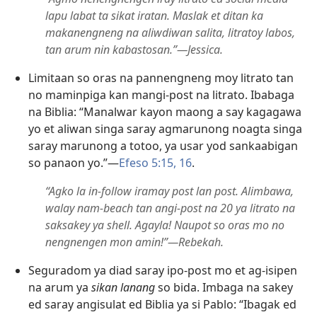
lapu labat ta sikat iratan. Maslak et ditan ka
makanengneng na aliwdiwan salita, litratoy labos,
tan arum nin kabastosan.”​—Jessica.
Limitaan so oras na pannengneng moy litrato tan
no maminpiga kan mangi-post na litrato. Ibabaga
na Biblia: “Manalwar kayon maong a say kagagawa
yo et aliwan singa saray agmarunong noagta singa
saray marunong a totoo, ya usar yod sankaabigan
so panaon yo.”​—
Efeso 5:15, 16
.
“Agko la in-follow iramay post lan post. Alimbawa,
walay nam-beach tan angi-post na 20 ya litrato na
saksakey ya shell. Agayla! Naupot so oras mo no
nengnengen mon amin!”​—Rebekah.
Seguradom ya diad saray ipo-post mo et ag-isipen
na arum ya
sikan lanang
so bida. Imbaga na sakey
ed saray angisulat ed Biblia ya si Pablo: “Ibagak ed