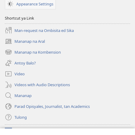
Appearance Settings
Shortcut ya Link
Man-request na Ombisita ed Sika
Mananap na Aral
(opens
new
Mananap na Kombension
(opens
window)
new
Antoy Balo?
window)
Video
Videos with Audio Descriptions
Mananap
Parad Opisyales, Journalist, tan Academics
Tulong
Donasyon
(opens