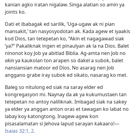
kanian agko iratan nigalaw. Singa alatian so amin ya
joints ko.
Dati et ibabagak ed sarilik, ‘Uga-ugaw ak ni pian
mansakit,’ tan nasyosyodotan ak. Kada agew et iyaakis
kod Dios, tan tetepetan ko, “Akin et nagagawad siak
’ya?” Pakaliknak ingen et pinaulyan ak la na Dios. Balet
ninonot koy Job ya abitlad Biblia. Ag-amta nen Job no
akin
ya kaukolan ton arapen so dakel a subok, balet
nansiansian matoor ed Dios. No asarag nen Job
anggano grabe iray subok ed sikato, nasarag ko met.
Baleg so nitulong ed siak na saray elder ed
kongregasyon mi. Naynay da ak ya kukumustaen tan
tetepetan no antoy naliliknak. Imbagad siak na sakey
ya elder ya anggan anton oras et tawagan ko labat no
labay koy katongtong. Inagew-agew kon
pisasalamatan si Jehova lapud sarayan kakaaro!​—
Isaias 32:1, 2
.