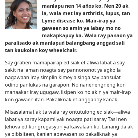
manlapu nen 14 años ko. Nen 20 ak
la, wala met lay arthritis, lupus, tan
Lyme disease ko. Mair-irap ya
gawaen so amin ya labay mo no
makapkapuy ka. Wala ray panaon ya
paralisado ak manlapud balangbang anggad sali
tan kaukolan koy wheelchair.
Say graben mamapairap ed siak et aliwa labat a say
sakit na laman noagta say pannononot ya agko la
nagawaan iray simplin kimey a singa say pansulat
odino panlukas na garapon. No nanenengneng kon
manaakar iray ugugaw, iisipen ko no akin ya mair-irap
kon gawaen itan. Pakaliknak et anggapoy kanak.
Misasalamat ak ta wala ray ontutulong ed siak​—aliwa
labat ya saray kapamilyak noagta pati saray Tasi nen
Jehova ed kongregasyon ya kawalaan ko. Lanang da ak
ya bibisitaen, kanian abawasan so pakaliknak ya