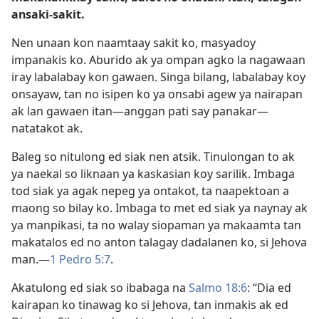
ansaki-sakit.
Nen unaan kon naamtaay sakit ko, masyadoy
impanakis ko. Aburido ak ya ompan agko la nagawaan
iray labalabay kon gawaen. Singa bilang, labalabay koy
onsayaw, tan no isipen ko ya onsabi agew ya nairapan
ak lan gawaen itan​—anggan pati say panakar—​
natatakot ak.
Baleg so nitulong ed siak nen atsik. Tinulongan to ak
ya naekal so liknaan ya kaskasian koy sarilik. Imbaga
tod siak ya agak nepeg ya ontakot, ta naapektoan a
maong so bilay ko. Imbaga to met ed siak ya naynay ak
ya manpikasi, ta no walay siopaman ya makaamta tan
makatalos ed no anton talagay dadalanen ko, si Jehova
man.​—
1 Pedro 5:7
.
Akatulong ed siak so ibabaga na
Salmo 18:6
: “Dia ed
kairapan ko tinawag ko si Jehova, tan inmakis ak ed