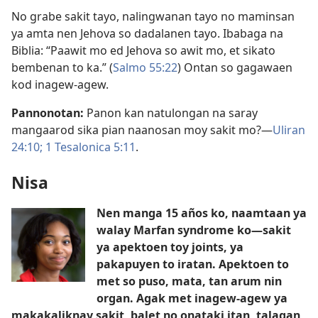
No grabe sakit tayo, nalingwanan tayo no maminsan
ya amta nen Jehova so dadalanen tayo. Ibabaga na
Biblia: “Paawit mo ed Jehova so awit mo, et sikato
bembenan to ka.” (
Salmo 55:22
) Ontan so gagawaen
kod inagew-agew.
Pannonotan:
Panon kan natulongan na saray
mangaarod sika pian naanosan moy sakit mo?​—
Uliran
24:10;
1 Tesalonica 5:11
.
Nisa
Nen manga 15 años ko, naamtaan ya
walay Marfan syndrome ko​—sakit
ya apektoen toy joints, ya
pakapuyen to iratan. Apektoen to
met so puso, mata, tan arum nin
organ. Agak met inagew-agew ya
makakaliknay sakit, balet no onataki itan, talagan