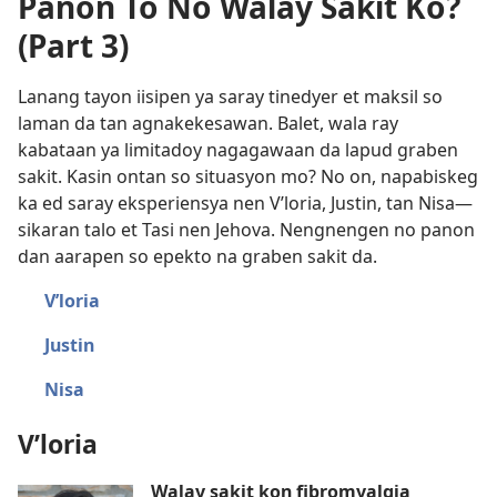
Panon To No Walay Sakit Ko?
(Part 3)
Lanang tayon iisipen ya saray tinedyer et maksil so
laman da tan agnakekesawan. Balet, wala ray
kabataan ya limitadoy nagagawaan da lapud graben
sakit. Kasin ontan so situasyon mo? No on, napabiskeg
ka ed saray eksperiensya nen V’loria, Justin, tan Nisa​—
sikaran talo et Tasi nen Jehova. Nengnengen no panon
dan aarapen so epekto na graben sakit da.
V’loria
Justin
Nisa
V’loria
Walay sakit kon fibromyalgia