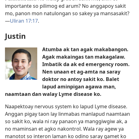
importante so pilimog ed arum? No anggapoy sakit
mo, panon mon natulongan so sakey ya mansasakit?​
—
Uliran 17:17
.
Justin
Atumba ak tan agak makabangon.
Agak makaingas tan makagalaw.
Imbatik da ak ed emergency room.
Nen unaan et ag-amta na saray
doktor no antoy sakit ko. Balet
lapud aminpigan agawa man,
naamtaan dan walay Lyme disease ko.
Naapektoay nervous system ko lapud Lyme disease.
Anggan pigay taon lay linmabas manlapud naamtaan
so sakit ko, wala ni ray panaon ya manggiwgiw ak, a
no maminsan et agko nakontrol. Wala ray agew ya
manotot so interon laman ko odino saray gamet ko