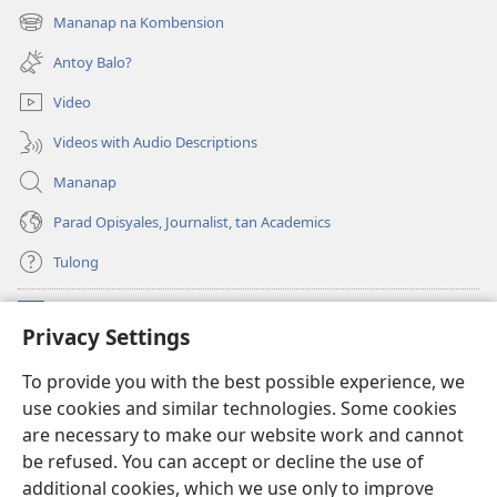
new
Mananap na Kombension
(opens
window)
new
Antoy Balo?
window)
Video
Videos with Audio Descriptions
Mananap
Parad Opisyales, Journalist, tan Academics
Tulong
Donasyon
(opens
Privacy Settings
new
window)
Watchtower ONLINE YA LIBRARYA™
To provide you with the best possible experience, we
(opens
use cookies and similar technologies. Some cookies
new
®
JW Hub
window)
are necessary to make our website work and cannot
(opens
be refused. You can accept or decline the use of
new
JW Library
App
window)
additional cookies, which we use only to improve