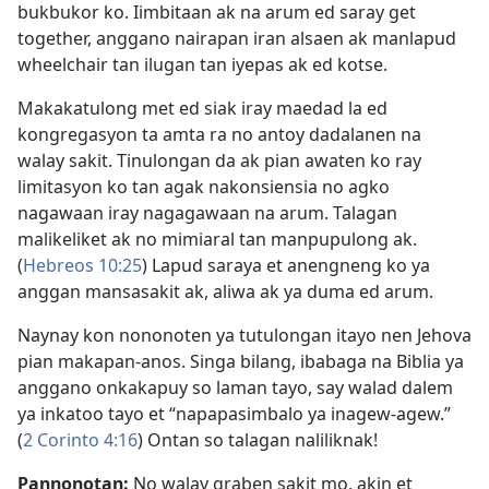
bukbukor ko. Iimbitaan ak na arum ed saray get
together, anggano nairapan iran alsaen ak manlapud
wheelchair tan ilugan tan iyepas ak ed kotse.
Makakatulong met ed siak iray maedad la ed
kongregasyon ta amta ra no antoy dadalanen na
walay sakit. Tinulongan da ak pian awaten ko ray
limitasyon ko tan agak nakonsiensia no agko
nagawaan iray nagagawaan na arum. Talagan
malikeliket ak no mimiaral tan manpupulong ak.
(
Hebreos 10:25
) Lapud saraya et anengneng ko ya
anggan mansasakit ak, aliwa ak ya duma ed arum.
Naynay kon nononoten ya tutulongan itayo nen Jehova
pian makapan-anos. Singa bilang, ibabaga na Biblia ya
anggano onkakapuy so laman tayo, say walad dalem
ya inkatoo tayo et “napapasimbalo ya inagew-agew.”
(
2 Corinto 4:16
) Ontan so talagan naliliknak!
Pannonotan:
No walay graben sakit mo, akin et