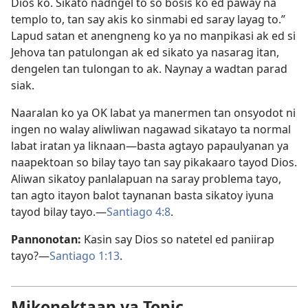
Dios ko. Sikato nadngel to so bosis ko ed paway na
templo to, tan say akis ko sinmabi ed saray layag to.”
Lapud satan et anengneng ko ya no manpikasi ak ed si
Jehova tan patulongan ak ed sikato ya nasarag itan,
dengelen tan tulongan to ak. Naynay a wadtan parad
siak.
Naaralan ko ya OK labat ya manermen tan onsyodot ni
ingen no walay aliwliwan nagawad sikatayo ta normal
labat iratan ya liknaan​—basta agtayo papaulyanan ya
naapektoan so bilay tayo tan say pikakaaro tayod Dios.
Aliwan sikatoy panlalapuan na saray problema tayo,
tan agto itayon balot taynanan basta sikatoy iyuna
tayod bilay tayo.​—
Santiago 4:8
.
Pannonotan:
Kasin say Dios so natetel ed paniirap
tayo?​—
Santiago 1:13
.
Mikonektaan ya Topic