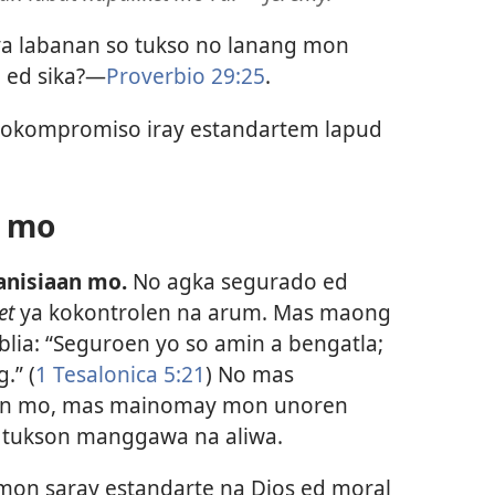
 ya labanan so tukso no lanang mon
 ed sika?​—
Proverbio 29:25
.
okompromiso iray estandartem lapud
n mo
anisiaan mo.
No agka segurado ed
et
ya kokontrolen na arum. Mas maong
lia: “Seguroen yo so amin a bengatla;
.” (
1 Tesalonica 5:21
) No mas
aan mo, mas mainomay mon unoren
 tukson manggawa na aliwa.
mon saray estandarte na Dios ed moral