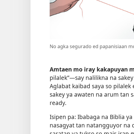
No agka segurado ed papanisiaan mo
Amtaen mo iray kakapuyan m
pilalek”​—say nalilikna na sakey
Aglabat kaibad saya so pilalek
sakey ya awaten na arum tan 
ready.
Isipen pa: Ibabaga na Biblia y
nasagyat tan natangguyor na dil
saratan ya tukso so mair-irap