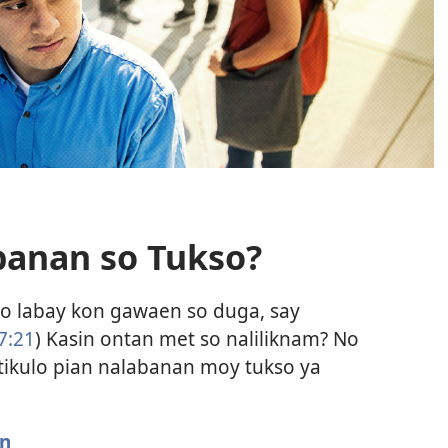
anan so Tukso?
no labay kon gawaen so duga, say
:​21
) Kasin ontan met so naliliknam? No
rtikulo pian nalabanan moy tukso ya
an