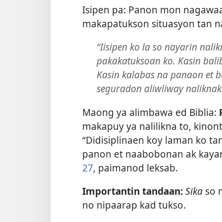
Isipen pa: Panon mon nagawaa
makapatukson situasyon tan n
“Iisipen ko la so nayarin nal
pakakatuksoan ko. Kasin bali
Kasin kalabas na panaon et ba
seguradon aliwliway naliknak. 
Maong ya alimbawa ed Biblia:
makapuy ya nalilikna to, kinontr
“Didisiplinaen koy laman ko t
panon et naabobonan ak kayar
27
, paimanod leksab.
Importantin tandaan:
Sika
so 
no nipaarap kad tukso.