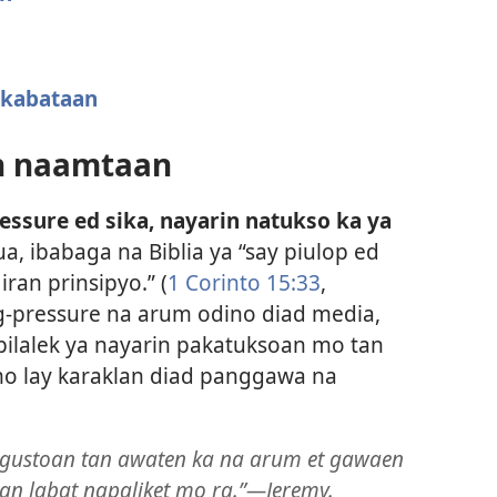
 kabataan
n naamtaan
ssure ed sika, nayarin natukso ka ya
a, ibabaga na Biblia ya “say piulop ed
ran prinsipyo.” (
1 Corinto 15:33
,
-pressure na arum odino diad media,
ilalek ya nayarin pakatuksoan mo tan
mo lay karaklan diad panggawa na
gustoan tan awaten ka na arum et gawaen
n labat napaliket mo ra.”​—Jeremy.