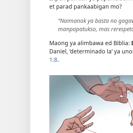
et parad pankaabigan mo?
“Naimanok ya basta no gagaw
manpapatukso, mas rerespeto
Maong ya alimbawa ed Biblia:
Daniel, ‘determinado la’ ya un
1:8
.