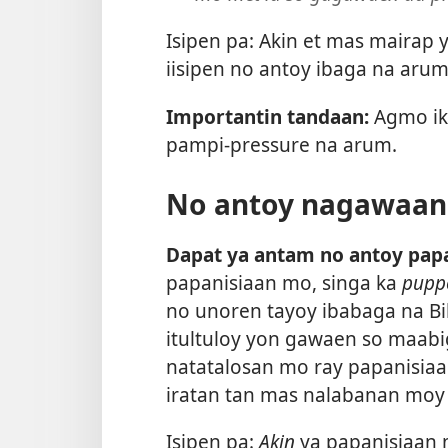
Isipen pa: Akin et mas mairap
iisipen no antoy ibaga na arum
Importantin tandaan:
Agmo ik
pampi-pressure na arum.
No antoy nagawaa
Dapat ya antam no antoy pap
papanisiaan mo, singa ka
pupp
no unoren tayoy ibabaga na Bib
itultuloy yon gawaen so maabig
natatalosan mo ray papanisi
iratan tan mas nalabanan moy
Isipen pa:
Akin
ya papanisiaan 