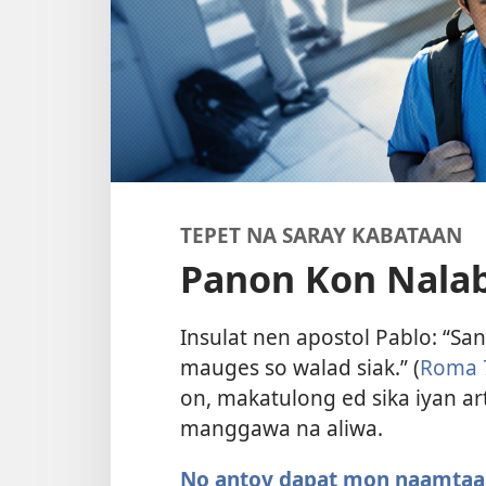
TEPET NA SARAY KABATAAN
Panon Kon Nalab
Insulat nen apostol Pablo: “Sa
mauges so walad siak.” (
Roma 7
on, makatulong ed sika iyan a
manggawa na aliwa.
No antoy dapat mon naamta