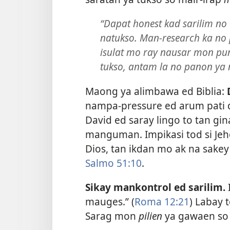
“Dapat honest kad sarilim no
natukso. Man-research ka no
isulat mo ray nausar mon pun
tukso, antam la no panon ya 
Maong ya alimbawa ed Biblia:
nampa-pressure ed arum pati di
David ed saray lingo to tan gi
manguman. Impikasi tod si Jeh
Dios, tan ikdan mo ak na sakey
Salmo 51:10
.
Sikay mankontrol ed sarilim.
mauges.” (
Roma 12:21
) Labay 
Sarag mon
pilien
ya gawaen so