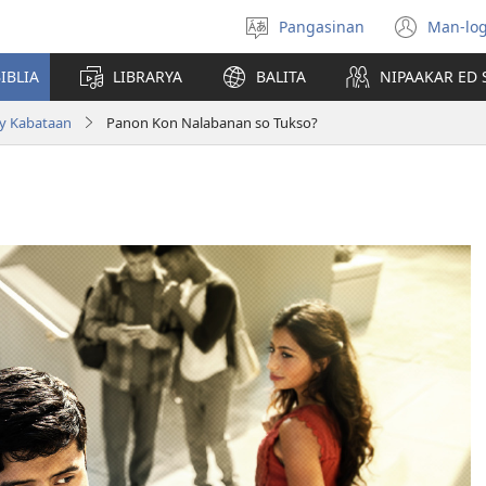
Pangasinan
Man-log
Manpili
(ope
na
new
IBLIA
LIBRARYA
BALITA
NIPAAKAR ED 
Lenguahe
wind
ay Kabataan
Panon Kon Nalabanan so Tukso?