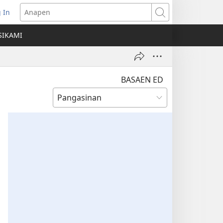
 In
ns
Anapen
SIKAMI
ow)
BASAEN ED