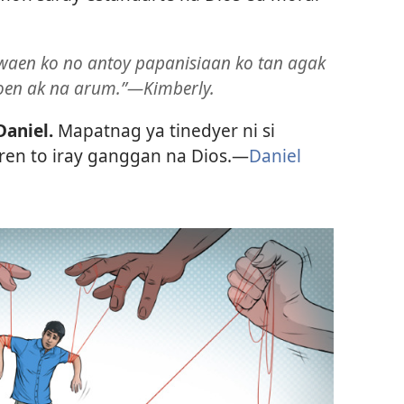
aen ko no antoy papanisiaan ko tan agak
en ak na arum.”​—Kimberly.
Daniel.
Mapatnag ya tinedyer ni si
oren to iray ganggan na Dios.​—
Daniel