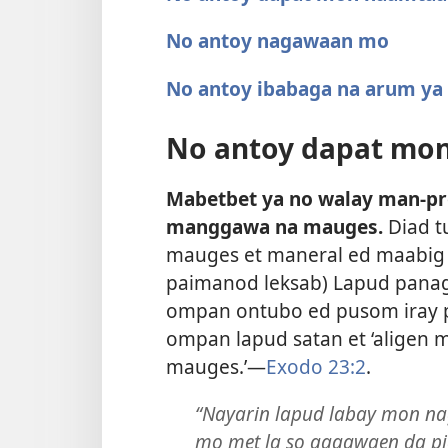
No antoy nagawaan mo
No antoy ibabaga na arum ya
No antoy dapat mo
Mabetbet ya no walay man-pre
manggawa na mauges.
Diad tu
mauges et maneral ed maabig i
paimanod leksab) Lapud panag
ompan ontubo ed pusom iray p
ompan lapud satan et ‘aligen 
mauges.’​—
Exodo 23:2
.
“Nayarin lapud labay mon na
mo met la so gagawaen da pia