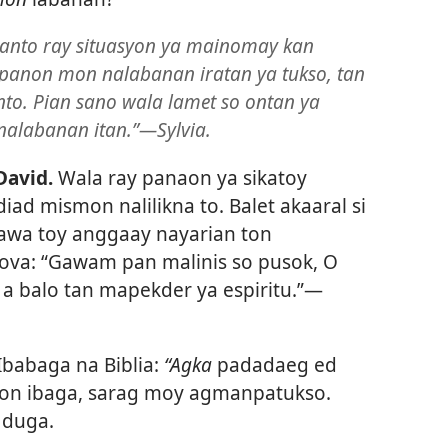
 anto ray situasyon ya mainomay kan
 panon mon nalabanan iratan ya tukso, tan
to. Pian sano wala lamet so ontan ya
nalabanan itan.”​—Sylvia.
David.
Wala ray panaon ya sikatoy
ad mismon nalilikna to. Balet akaaral si
nawa toy anggaay nayarian ton
ova: “Gawam pan malinis so pusok, O
 a balo tan mapekder ya espiritu.”​—
Ibabaga na Biblia:
“Agka
padadaeg ed
ton ibaga, sarag moy agmanpatukso.
 duga.