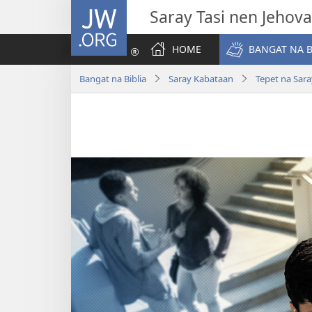
JW.ORG
Saray Tasi nen Jehova
HOME
BANGAT NA B
Bangat na Biblia
Saray Kabataan
Tepet na Sar