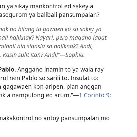
n ya sikay mankontrol ed sakey a
asegurom ya balibali pansumpalan?
iknak no bilang ta gawaen ko so sakey ya
bali naliknak? Nayari, pero magano labat.
libali nin siansia so naliknak? Andi,
Kasin sulit itan? Andi!”​—Sophia.
Pablo.
Anggano inamin to ya wala ray
ol nen Pablo so sarili to. Insulat to:
an gagawaen kon aripen, pian anggan
ik a nampulong ed arum.”​—
1 Corinto 9:​
makakontrol no antoy pansumpalan mo