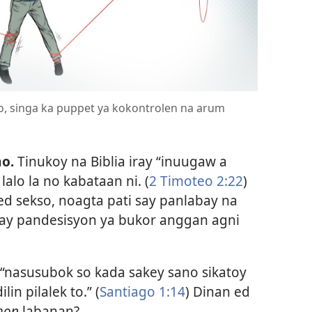
, singa ka puppet ya kokontrolen na arum
o.
Tinukoy na Biblia iray “inuugaw a
 lalo la no kabataan ni. (
2 Timoteo 2:​22
)
 ed sekso, noagta pati say panlabay na
say pandesisyon ya bukor anggan agni
a “nasusubok so kada sakey sano sikatoy
in pilalek to.” (
Santiago 1:14
) Dinan ed
mon
labanan?