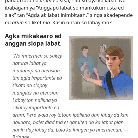
panagtrato na
arum
ed sika, nadismaya ka labat! No
ibabagam ya “Anggapo labat so mankukumusta ed
siak” tan “Agda ak labat inimbitaan,” singa akadepende
ed
arum
so liket
mo.
Kasin ontan so labay mo?
Agka mikakaaro ed
anggan siopa labat.
“No maermen so sakey,
natural labat ya
mananap na atension,
tan agla importante ed
sikato no siopay
mangiter na atension.
Labay ton nalikna ya
sikatoy importante ed
arum. Pero wala ray totoon ipalikna dan labay da kan
nakaaro, balet diad tua et gamiten da ka labat pian
naala day labay da. Lalo ka laingen ya naermenan.”​—
Brianne.