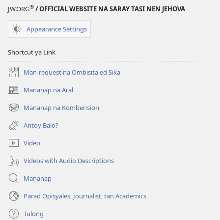
®
JW.ORG
/ OFFICIAL WEBSITE NA SARAY TASI NEN JEHOVA
Appearance Settings
Shortcut ya Link
Man-request na Ombisita ed Sika
Mananap na Aral
(opens
new
Mananap na Kombension
(opens
window)
new
Antoy Balo?
window)
Video
Videos with Audio Descriptions
Mananap
Parad Opisyales, Journalist, tan Academics
Tulong