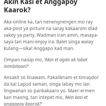
Akin Kasi et Anggapoy
Kaarok?
Aka-online ka, tan nenengnengen mo ray
aka-post ya picture na saray kakaarom diad
sakey ya party. Wadman iran amin, masaya-
saya tan mani-enjoy ira. Balet singa walay
kulang​—sika! Anggapo kad man.
Ompan naisip mo,
‘Akin et agda ak labat
inimbitaan?’
Ansakit so linawam. Pakaliknam et tinraydor
da ka! Lapud saman, singa labay mo lan
lingwanan so pankakaaro yo. Maer-ermen
kan maong, tan intepet mo,
‘Akin kasi et
anggapoy kaarok?’