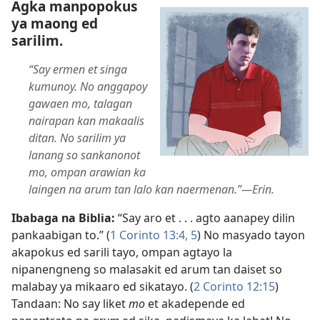
Agka manpopokus
ya maong ed
sarilim.
“Say ermen et singa
kumunoy. No anggapoy
gawaen mo, talagan
nairapan kan makaalis
ditan. No sarilim ya
lanang so sankanonot
mo, ompan arawian ka
laingen na arum tan lalo kan naermenan.”​—Erin.
Ibabaga na Biblia:
“Say aro et . . . agto aanapey dilin
pankaabigan to.” (
1 Corinto 13:4, 5
) No masyado tayon
akapokus ed sarili tayo, ompan agtayo la
nipanengneng so malasakit ed arum tan daiset so
malabay ya mikaaro ed sikatayo. (
2 Corinto 12:15
)
Tandaan: No say liket
mo
et akadepende ed