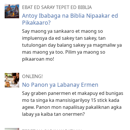
EBAT ED SARAY TEPET ED BIBLIA
Antoy Ibabaga na Biblia Nipaakar ed
Pikakaaro?
Say maong ya sankaaro et maong so
impluensya da ed sakey tan sakey, tan
tutulongan day balang sakey ya magmaliw ya
mas maong ya too. Pilim ya maong so
pikaaroan mo!
ONLIING!
No Panon ya Labanay Ermen
Say graben panermen et makapuy ed bunigas
mo ta singa ka mansisigarilyoy 15 stick kada
agew. Panon mon napaliisay pakaliknan agka
labay ya kaiba tan onermen?