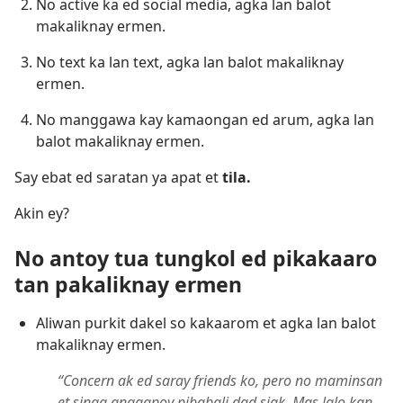
No active ka ed social media, agka lan balot
makaliknay ermen.
No text ka lan text, agka lan balot makaliknay
ermen.
No manggawa kay kamaongan ed arum, agka lan
balot makaliknay ermen.
Say ebat ed saratan ya apat et
tila.
Akin ey?
No antoy tua tungkol ed pikakaaro
tan pakaliknay ermen
Aliwan purkit dakel so kakaarom et agka lan balot
makaliknay ermen.
“Concern ak ed saray friends ko, pero no maminsan
et singa anggapoy pibabali dad siak. Mas lalo kan