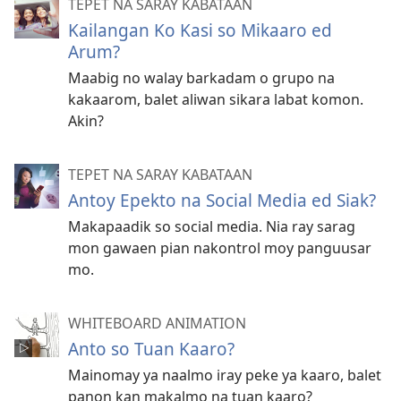
TEPET NA SARAY KABATAAN
Kailangan Ko Kasi so Mikaaro ed
Arum?
Maabig no walay barkadam o grupo na
kakaarom, balet aliwan sikara labat komon.
Akin?
TEPET NA SARAY KABATAAN
Antoy Epekto na Social Media ed Siak?
Makapaadik so social media. Nia ray sarag
mon gawaen pian nakontrol moy panguusar
mo.
WHITEBOARD ANIMATION
Anto so Tuan Kaaro?
Mainomay ya naalmo iray peke ya kaaro, balet
panon kan makalmo na tuan kaaro?