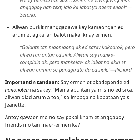
anggapoy nan-text, lalo ka labat ya naermenan!”​—
Serena.
Aliwan purkit manggagawa kay kamaongan ed
arum et agka lan balot makaliknay ermen.
“Galante tan maomaong ak ed saray kakaarok, pero
aliwa ran ontan ed siak. Aliwan say manko-
complain ak, pero mankelaw ak labat no akin et
aliwan onman so panagtrato da ed siak.”​—Richard.
Importantin tandaan:
Say ermen et akadepende ed
nononoten
na sakey. “Manlalapu itan ya mismo ed sika,
aliwan diad arum a too,” so imbaga na kabataan ya si
Jeanette.
Antoy gawaen mo no say pakaliknam et anggapoy
friends mo tan maer-ermen ka?
No panon mon nalabanan so ermen