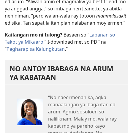
ed arum. “Aliwan amin et magmaliw ya best friend mo
ya anggad angga,” so imbaga nen Jeanette, ya abitla
nen niman, “pero walan-wala ray totoon
manmalasakit
ed sika. Tan sapat la itan pian nalabanan moy ermen.”
Kailangan mo ni tulong?
Basaen so “
Labanan so
Takot ya Mikaaro
.” I-download met so PDF na
“
Pagharap sa Kalungkutan
.”
NO ANTOY IBABAGA NA ARUM
YA KABATAAN
“No naeermenan ka, agka
manaalangan ya ibaga itan ed
arum. Agmo sosoloen so
naliliknam. Malay mo, wala ray
kabat mo ya pareho kayo
manayay dadalanen. No