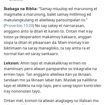
Ibabaga na Biblia:
“Samay miuulop ed marunong et
magmaliw a marunong, balet samay mililimog ed
makulangkulang et aliwliway pansumpalan to.”
(
Proverbio 13:20
) No say sakey et narnarasan,
anggano anto la ditan et kanen to. Ontan met iray
totoo ya desperadon makalmoy kakaaro, anggan
siopa la ditan et pikaaroan da. Main-inomay iran
biktimaen na saray managloko, ta say amta ra et
normal itan ed saray sankaaro.
Leksion:
Amin tayo et makakaliknay ermen no
maminsan; pero aliwan parepareho so inkagrabe na
ermen tayo. Tan anggano aliwliwa itan ya liknaan,
tandaan mo ya liknaan labat itan. Maslak ya nalilikna
tayo et ididikta na isip tayo, pero
sarag
tayon kontrolen
iray nononoten tayo.
Ontan met, komon ta aliwan atagtagey so iilaloan mo