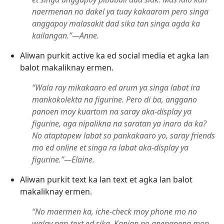
naermenan no dakel ya tuay kakaarom pero singa
anggapoy malasakit dad sika tan singa agda ka
kailangan.”​—Anne.
Aliwan purkit active ka ed social media et agka lan
balot makaliknay ermen.
“Wala ray mikakaaro ed arum ya singa labat ira
mankokolekta na figurine. Pero di ba, anggano
panoen moy kuartom na saray aka-display ya
figurine, aga nipalikna na saratan ya inaro da ka?
No ataptapew labat so pankakaaro yo, saray friends
mo ed online et singa ra labat aka-display ya
figurine.”​—Elaine.
Aliwan purkit text ka lan text et agka lan balot
makaliknay ermen.
“No maermen ka, iche-check moy phone mo no
walay nan-text ed sika. Kanian no anengneng mon