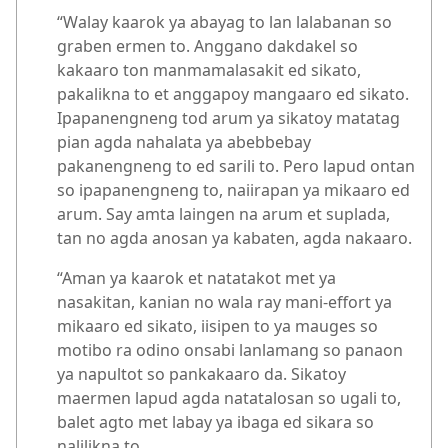
“Walay kaarok ya abayag to lan lalabanan so
graben ermen to. Anggano dakdakel so
kakaaro ton manmamalasakit ed sikato,
pakalikna to et anggapoy mangaaro ed sikato.
Ipapanengneng tod arum ya sikatoy matatag
pian agda nahalata ya abebbebay
pakanengneng to ed sarili to. Pero lapud ontan
so ipapanengneng to, naiirapan ya mikaaro ed
arum. Say amta laingen na arum et suplada,
tan no agda anosan ya kabaten, agda nakaaro.
“Aman ya kaarok et natatakot met ya
nasakitan, kanian no wala ray mani-effort ya
mikaaro ed sikato, iisipen to ya mauges so
motibo ra odino onsabi lanlamang so panaon
ya napultot so pankakaaro da. Sikatoy
maermen lapud agda natatalosan so ugali to,
balet agto met labay ya ibaga ed sikara so
nalilikna to.