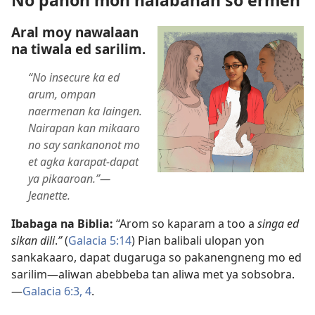
Aral moy nawalaan
na tiwala ed sarilim.
“No insecure ka ed
arum, ompan
naermenan ka laingen.
Nairapan kan mikaaro
no say sankanonot mo
et agka karapat-dapat
ya pikaaroan.”​—
Jeanette.
Ibabaga na Biblia:
“Arom so kaparam a too a
singa ed
sikan dili
.
”
(
Galacia 5:14
) Pian balibali ulopan yon
sankakaaro, dapat dugaruga so pakanengneng mo ed
sarilim​—aliwan abebbeba tan aliwa met ya sobsobra.​
—
Galacia 6:3, 4
.