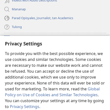
Videos with Audio Descriptions
Mananap
Parad Opisyales, Journalist, tan Academics
Tulong
Donasyon
(opens
Privacy Settings
new
window)
Watchtower ONLINE YA LIBRARYA™
To provide you with the best possible experience, we
(opens
use cookies and similar technologies. Some cookies
new
®
JW Hub
window)
are necessary to make our website work and cannot
(opens
be refused. You can accept or decline the use of
new
JW Library
App
window)
additional cookies, which we use only to improve
your experience. None of this data will ever be sold or
used for marketing. To learn more, read the
Global
Policy on Use of Cookies and Similar Technologies
.
Copyright
© 2026 Watch Tower Bible and Tract Society of Pennsylvania.
You can customize your settings at any time by going
KONDISYON ED PANGUSAR
|
TOTONTONEN ED PRIVACY
|
PRIVACY
to
Privacy Settings
.
SETTINGS