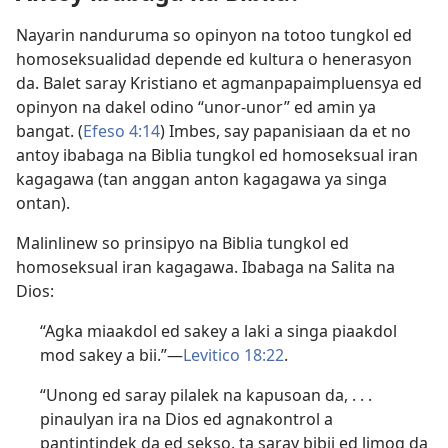
Nayarin nanduruma so opinyon na totoo tungkol ed
homoseksualidad depende ed kultura o henerasyon
da. Balet saray Kristiano et agmanpapaimpluensya ed
opinyon na dakel odino “unor-unor” ed amin ya
bangat. (
Efeso 4:​14
) Imbes, say papanisiaan da et no
antoy ibabaga na Biblia tungkol ed homoseksual iran
kagagawa (tan anggan anton kagagawa ya singa
ontan).
Malinlinew so prinsipyo na Biblia tungkol ed
homoseksual iran kagagawa. Ibabaga na Salita na
Dios:
“Agka miaakdol ed sakey a laki a singa piaakdol
mod sakey a bii.”​—
Levitico 18:22
.
“Unong ed saray pilalek na kapusoan da, . . .
pinaulyan ira na Dios ed agnakontrol a
pantintindek da ed sekso, ta saray bibii ed limog da