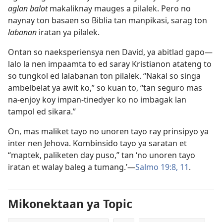
aglan balot
makaliknay mauges a pilalek. Pero no
naynay ton basaen so Biblia tan manpikasi, sarag ton
labanan
iratan ya pilalek.
Ontan so naeksperiensya nen David, ya abitlad gapo​—
lalo la nen impaamta to ed saray Kristianon atateng to
so tungkol ed lalabanan ton pilalek. “Nakal so singa
ambelbelat ya awit ko,” so kuan to, “tan seguro mas
na-enjoy koy impan-tinedyer ko no imbagak lan
tampol ed sikara.”
On, mas maliket tayo no unoren tayo ray prinsipyo ya
inter nen Jehova. Kombinsido tayo ya saratan et
“maptek, paliketen day puso,” tan ‘no unoren tayo
iratan et walay baleg a tumang.’​—
Salmo 19:8,
11
.
Mikonektaan ya Topic