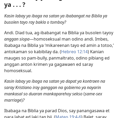
ya . . . ?
Kasin labay ya ibaga na satan ya ibabangat na Biblia ya
busolen tayo ray bakla o tomboy?
Andi. Diad tua, ag-ibabangat na Biblia ya busolen tayoy
anggan siopa
​—homoseksual man odino andi. Imbes,
ibabaga na Biblia ya ‘mikareenan tayo ed amin a totoo,’
antokaman so kabibilay da. (
Hebreo 12:14
) Kanian
mauges so pam-bully, panmaltrato, odino pibiang ed
anggan anton krimen ya gagawaen ed saray
homoseksual.
Kasin labay ya ibaga na satan ya dapat ya kontraen na
saray Kristiano iray ganggan na gobierno ya nayarin
mankasal so duaran mankaparehoy sekso
(
same-sex
marriage
)
?
Ibabaga na Biblia ya parad Dios, say panangasawa et
para labat ed laki tan bii. (
Mateo 19:4-6
) Balet, saray