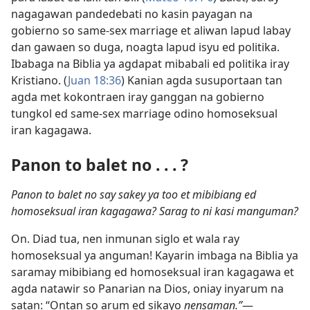
nagagawan pandedebati no kasin payagan na
gobierno so same-sex marriage et aliwan lapud labay
dan gawaen so duga, noagta lapud isyu ed politika.
Ibabaga na Biblia ya agdapat mibabali ed politika iray
Kristiano. (
Juan 18:36
) Kanian agda susuportaan tan
agda met kokontraen iray ganggan na gobierno
tungkol ed same-sex marriage odino homoseksual
iran kagagawa.
Panon to balet no . . . ?
Panon to balet no say sakey ya too et mibibiang ed
homoseksual iran kagagawa? Sarag to ni kasi manguman?
On. Diad tua, nen inmunan siglo et wala ray
homoseksual ya anguman! Kayarin imbaga na Biblia ya
saramay mibibiang ed homoseksual iran kagagawa et
agda natawir so Panarian na Dios, oniay inyarum na
satan: “Ontan so arum ed sikayo
nensaman.”
​—