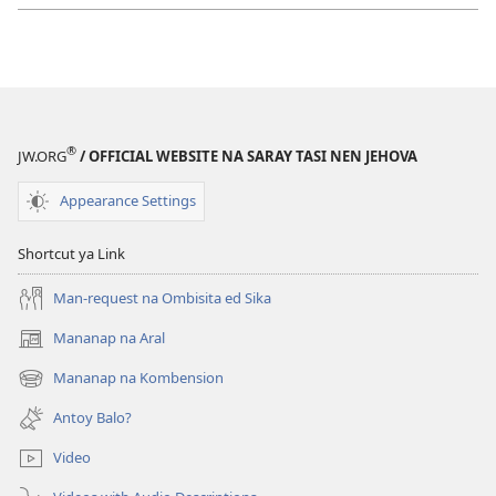
®
JW.ORG
/ OFFICIAL WEBSITE NA SARAY TASI NEN JEHOVA
Appearance Settings
Shortcut ya Link
Man-request na Ombisita ed Sika
Mananap na Aral
(opens
new
Mananap na Kombension
(opens
window)
new
Antoy Balo?
window)
Video