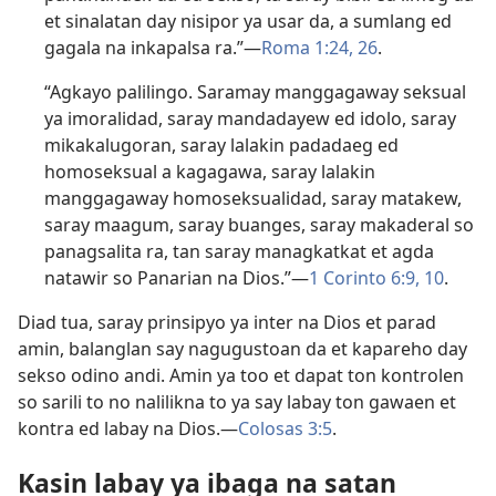
et sinalatan day nisipor ya usar da, a sumlang ed
gagala na inkapalsa ra.”​—
Roma 1:24,
26
.
“Agkayo palilingo. Saramay manggagaway seksual
ya imoralidad, saray mandadayew ed idolo, saray
mikakalugoran, saray lalakin padadaeg ed
homoseksual a kagagawa, saray lalakin
manggagaway homoseksualidad, saray matakew,
saray maagum, saray buanges, saray makaderal so
panagsalita ra, tan saray managkatkat et agda
natawir so Panarian na Dios.”​—
1 Corinto 6:9, 10
.
Diad tua, saray prinsipyo ya inter na Dios et parad
amin, balanglan say nagugustoan da et kapareho day
sekso odino andi. Amin ya too et dapat ton kontrolen
so sarili to no nalilikna to ya say labay ton gawaen et
kontra ed labay na Dios.​—
Colosas 3:5
.
Kasin labay ya ibaga na satan