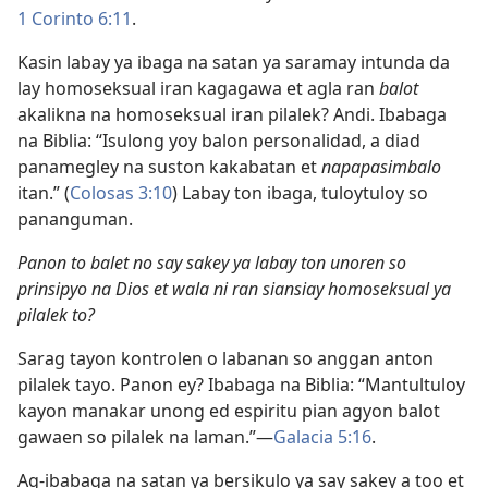
1 Corinto 6:​11
.
Kasin labay ya ibaga na satan ya saramay intunda da
lay homoseksual iran kagagawa et agla ran
balot
akalikna na homoseksual iran pilalek? Andi. Ibabaga
na Biblia: “Isulong yoy balon personalidad, a diad
panamegley na suston kakabatan et
napapasimbalo
itan.” (
Colosas 3:10
) Labay ton ibaga, tuloytuloy so
pananguman.
Panon to balet no say sakey ya labay ton unoren so
prinsipyo na Dios et wala ni ran siansiay homoseksual ya
pilalek to?
Sarag tayon kontrolen o labanan so anggan anton
pilalek tayo. Panon ey? Ibabaga na Biblia: “Mantultuloy
kayon manakar unong ed espiritu pian agyon balot
gawaen so pilalek na laman.”​—
Galacia 5:16
.
Ag-ibabaga na satan ya bersikulo ya say sakey a too et