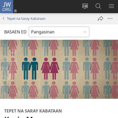
JW.ORG
Man-
log
Salatan
Mananap
IP
In
so
ed
SO
Tepet na Saray Kabataan
(opens
lenguahe
JW.ORG
ME
new
na
BASAEN ED
window)
site
TEPET NA SARAY KABATAAN