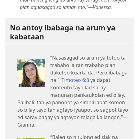
pian agnasagad so laman mo.”​—Vanessa.
No antoy ibabaga na arum ya
kabataan
“Nasasagad so arum ya totoo ta
trabaho la ran trabaho pian
dakel so kuarta da. Pero ibabaga
na
1 Timoteo 6:8
ya dapat
kontento tayo lad saray
manunan pankaukolan ed bilay.
Balibali itan ya panonot ya simpli labat komon
so bilay tayo tan agtayo iyuupot so sagpot tayo
ed saray bagay ya agtayon talaga kailangan.”​—
Gianna.
“Baleg so nitulong ed siak na