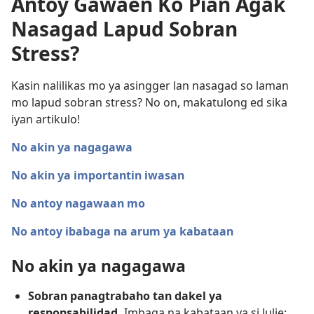
Antoy Gawaen Ko Pian Agak
Nasagad Lapud Sobran
Stress?
Kasin nalilikas mo ya asingger lan nasagad so laman
mo lapud sobran stress? No on, makatulong ed sika
iyan artikulo!
No akin ya nagagawa
No akin ya importantin iwasan
No antoy nagawaan mo
No antoy ibabaga na arum ya kabataan
No akin ya nagagawa
Sobran panagtrabaho tan dakel ya
responsabilidad.
Imbaga na kabataan ya si Julie: