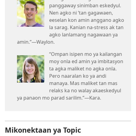
panggaway sinimban eskedyul.
Nen agko ni ’tan gagawaen,
eeselan kon amin anggano agko
la sarag. Kanian na-stress ak tan
agko lanlamang nagawaan ya
amin.”​—Waylon.
“Ompan isipen mo ya kailangan
moy onla ed amin ya imbitasyon
ta agka maliket no agka onla.
Pero naaralan ko ya andi
manaya. Mas maliket tan mas
relaks ka no walay akaeskedyul
ya panaon mo parad sarilim.”​—Kara.
Mikonektaan ya Topic