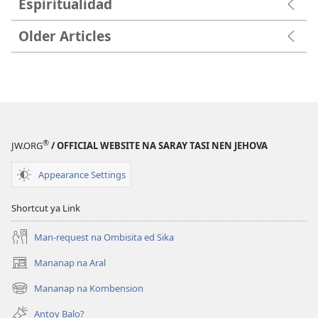
Espiritualidad
Older Articles
®
JW.ORG
/ OFFICIAL WEBSITE NA SARAY TASI NEN JEHOVA
Appearance Settings
Shortcut ya Link
Man-request na Ombisita ed Sika
Mananap na Aral
(opens
new
Mananap na Kombension
(opens
window)
new
Antoy Balo?