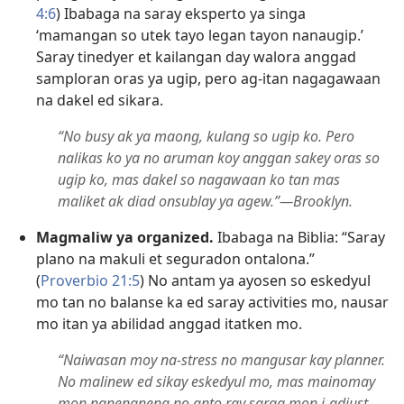
4:6
) Ibabaga na saray eksperto ya singa
‘mamangan so utek tayo legan tayon nanaugip.’
Saray tinedyer et kailangan day walora anggad
samploran oras ya ugip, pero ag-itan nagagawaan
na dakel ed sikara.
“No busy ak ya maong, kulang so ugip ko. Pero
nalikas ko ya no aruman koy anggan sakey oras so
ugip ko, mas dakel so nagawaan ko tan mas
maliket ak diad onsublay ya agew.”​—Brooklyn.
Magmaliw ya organized.
Ibabaga na Biblia: “Saray
plano na makuli et seguradon ontalona.”
(
Proverbio 21:5
) No antam ya ayosen so eskedyul
mo tan no balanse ka ed saray activities mo, nausar
mo itan ya abilidad anggad itatken mo.
“Naiwasan moy na-stress no mangusar kay planner.
No malinew ed sikay eskedyul mo, mas mainomay
mon nanengneng no anto ray sarag mon i-adjust