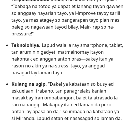
“Ibabaga na totoo ya dapat et lanang tayon gawaen
so anggaay nayarian tayo, ya i-improve tayoy sarili
tayo, ya mas atagey so pangarapen tayo pian mas
baleg so nagawaan tayod bilay. Mair-irap so na-
pressure!”
Teknolohiya.
Lapud wala la ray smartphone, tablet,
tan arum nin gadyet, matmainomay itayon
nakontak ed anggan anton oras​—sakey itan ya
rason no akin ya na-stress itayo, ya anggad
nasagad lay laman tayo.
Kulang na ugip.
“Dakel ya kabataan so busy ed
eskuelaan, trabaho, tan panagrelaks kanian
masakbay iran ombabangon, balet ta atrasado la
ran nanaugip. Makapuy itan ed laman da pero
ontan lay apasalan da,” so imbaga na kabataan ya
si Miranda. Lapud satan et nasasagad so laman da.