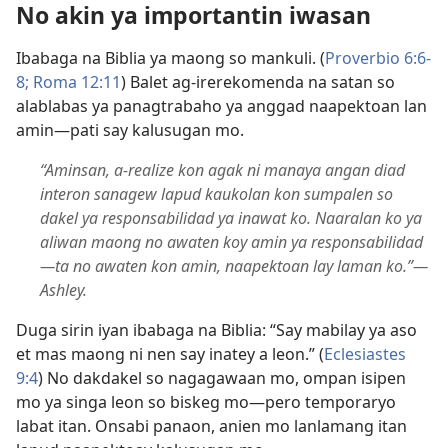
No akin ya importantin iwasan
Ibabaga na Biblia ya maong so mankuli. (
Proverbio 6:6-
8;
Roma 12:11
) Balet ag-irerekomenda na satan so
alablabas ya panagtrabaho ya anggad naapektoan lan
amin​—pati say kalusugan mo.
“Aminsan, a-realize kon agak ni manaya angan diad
interon sanagew lapud kaukolan kon sumpalen so
dakel ya responsabilidad ya inawat ko. Naaralan ko ya
aliwan maong no awaten koy amin ya responsabilidad​
—ta no awaten kon amin, naapektoan lay laman ko.”​—
Ashley.
Duga sirin iyan ibabaga na Biblia: “Say mabilay ya aso
et mas maong ni nen say inatey a leon.” (
Eclesiastes
9:4
) No dakdakel so nagagawaan mo, ompan isipen
mo ya singa leon so biskeg mo​—pero temporaryo
labat itan. Onsabi panaon, anien mo lanlamang itan