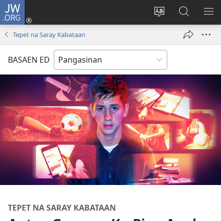
JW.ORG
Man-
log
Salatan
Mananap
IP
In
so
ed
SO
Tepet na Saray Kabataan
(opens
lenguahe
JW.ORG
ME
new
na
BASAEN ED
window)
site
TEPET NA SARAY KABATAAN