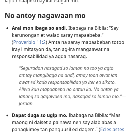
lapud naapektoay kalusugan mo.
No antoy nagawaan mo
Aral mon ibaga so andi.
Ibabaga na Biblia: “Say
karunongan et walad saray mapaabeba.”
(
Proverbio 11:2
) Amta na saray mapaabeban totoo
iray limitasyon da, tan ag-ira mangaawat na
responsabilidad ya agda nasarag.
“Seguradon nasagad so laman na too ya agto
amtay mangibaga na andi, amay toon awat lan
awat ed kada responsabilidad ya iter ed sikato.
Aliwa kan mapaabeba no ontan ka. No ontan ya
lanang so gagawaen mo, nasagad so laman mo.”​—
Jordan
.
Dapat duga so ugip mo.
Ibabaga na Biblia: “Mas
maong ni daiset a painawa nen say alablabas a
panagkimey tan panguusil ed dagem.” (
Eclesiastes