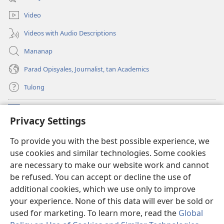
window)
Video
Videos with Audio Descriptions
Mananap
Parad Opisyales, Journalist, tan Academics
Tulong
Donasyon
(opens
Privacy Settings
new
window)
Watchtower ONLINE YA LIBRARYA™
To provide you with the best possible experience, we
(opens
use cookies and similar technologies. Some cookies
new
®
JW Hub
window)
are necessary to make our website work and cannot
(opens
be refused. You can accept or decline the use of
new
JW Library
App
window)
additional cookies, which we use only to improve
your experience. None of this data will ever be sold or
used for marketing. To learn more, read the
Global