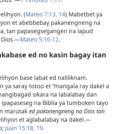
elihyon. (
Mateo 7:13, 14
) Mabetbet ya
ihyon et abebbebay pakanengneng na
ira, tan papasegsegangen ira lapud
Dios.​—
Mateo 5:10-12
.
-akabase ed no kasin bagay itan
elihyon base labat ed naliliknam.
 ya saray totoo et “mangala ray dakel a
mangibagad sikara na labalabay dan
o ipapaseseg na Biblia ya tumboken tayo
wan marutak
ed pakanengneng na Dios tan
lihyon et aglabalabay na dakel.​—
b;
Juan 15:18, 19
.