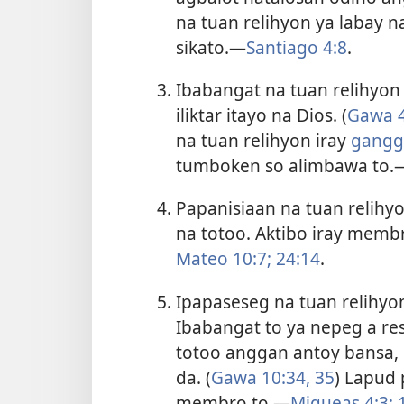
na tuan relihyon ya labay n
sikato.​—
Santiago 4:8
.
Ibabangat na tuan relihyon
iliktar itayo na Dios. (
Gawa 4
na tuan relihyon iray
gangg
tumboken so alimbawa to.​
Papanisiaan na tuan relihy
na totoo. Aktibo iray memb
Mateo 10:7;
24:14
.
Ipapaseseg na tuan relihyon
Ibabangat to ya nepeg a re
totoo anggan antoy bansa, k
da. (
Gawa 10:34, 35
) Lapud
membro to.​—
Miqueas 4:3;
1