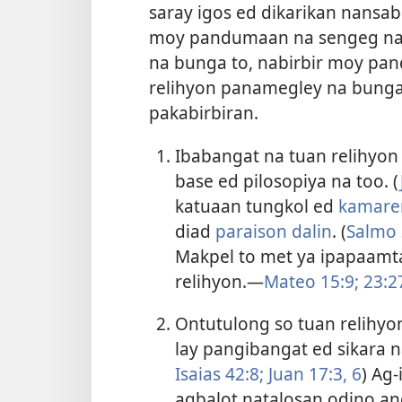
saray igos ed dikarikan nansabi
moy pandumaan na sengeg na 
na bunga to, nabirbir moy pan
relihyon panamegley na bunga
pakabirbiran.
Ibabangat na tuan relihyon 
base ed pilosopiya na too. (
katuaan tungkol ed
kamare
diad
paraison dalin
. (
Salmo 
Makpel to met ya ipapaamta
relihyon.​—
Mateo 15:9;
23:27
Ontutulong so tuan relihyon
lay pangibangat ed sikara 
Isaias 42:8;
Juan 17:3,
6
) Ag
agbalot natalosan odino an