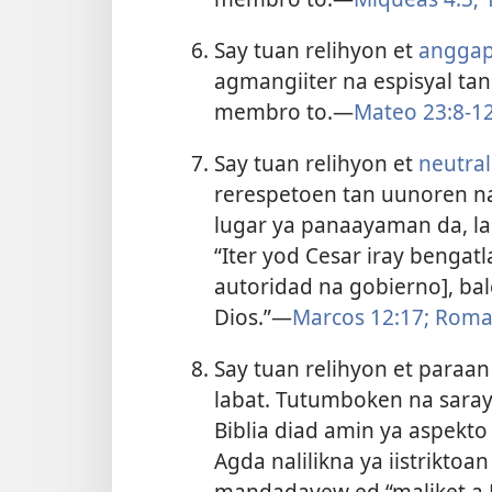
Say tuan relihyon et
anggap
agmangiiter na espisyal tan
membro to.​—
Mateo 23:8-12
Say tuan relihyon et
neutral
rerespetoen tan uunoren n
lugar ya panaayaman da, la
“Iter yod Cesar iray bengat
autoridad na gobierno], bal
Dios.”​—
Marcos 12:17;
Roma 
Say tuan relihyon et paraan 
labat. Tutumboken na sara
Biblia diad amin ya aspekto 
Agda nalilikna ya iistriktoa
mandadayew ed “maliket a 