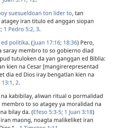
oy suesueldoan ton lider to
, tan
 atagey iran titulo ed anggan siopan
;
1 Pedro 5:2, 3
.
 ed politika
. (
Juan 17:16;
18:36
) Pero,
a saray membro to so gobierno diad
pud tutuloken da yan ganggan ed Biblia:
lan kien na Cesar [mangirerepresentad
et dia ed Dios iray bengatlan kien na
13:1, 2
.
na kabibilay, aliwan ritual o pormalidad
y membro to so atagey ya moralidad na
na bilay da. (
Efeso 5:3-5;
1 Juan 3:18
)
n iran maong, noagta malikeliket iran
Dios.”—
1 Timoteo 1:11
.