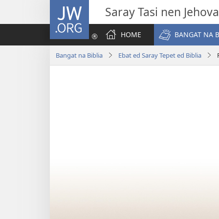
JW.ORG
Saray Tasi nen Jehova
HOME
BANGAT NA B
Bangat na Biblia
Ebat ed Saray Tepet ed Biblia