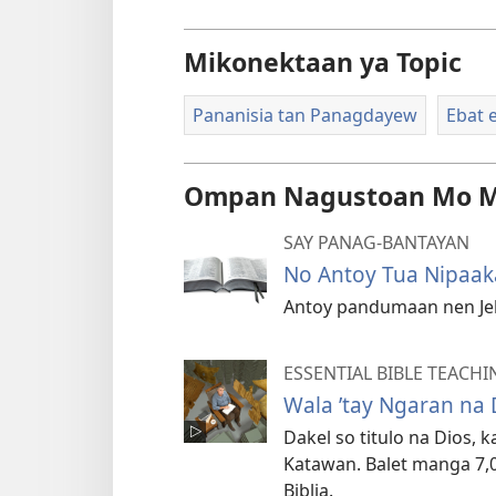
Mikonektaan ya Topic
Pananisia tan Panagdayew
Ebat e
Ompan Nagustoan Mo 
SAY PANAG-BANTAYAN
No Antoy Tua Nipaaka
Antoy pandumaan nen Jeho
ESSENTIAL BIBLE TEACHI
Wala ’tay Ngaran na 
Dakel so titulo na Dios, 
Katawan. Balet manga 7,0
Biblia.