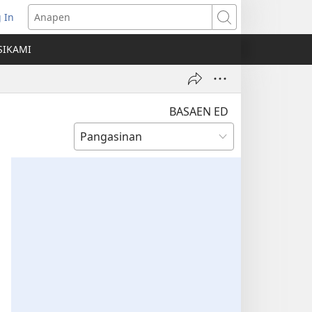
 In
ns
Anapen
SIKAMI
ow)
BASAEN ED