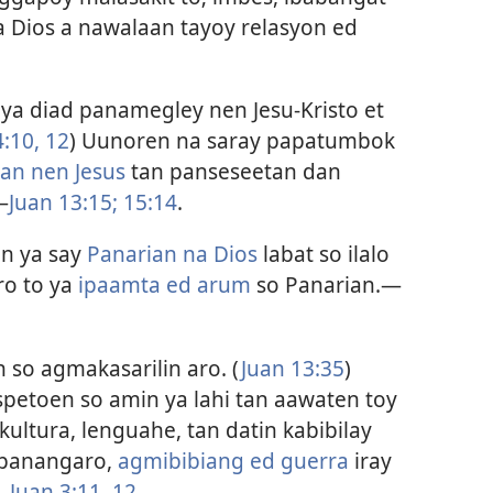
a Dios a nawalaan tayoy relasyon ed
 ya diad panamegley nen Jesu-Kristo et
:10,
12
) Uunoren na saray papatumbok
an nen Jesus
tan panseseetan dan
—
Juan 13:15;
15:14
.
on ya say
Panarian na Dios
labat so ilalo
ro to ya
ipaamta ed arum
so Panarian.​—
 so agmakasarilin aro. (
Juan 13:35
)
spetoen so amin ya lahi tan aawaten toy
ultura, lenguahe, tan datin kabibilay
 panangaro,
agmibibiang ed guerra
iray
 Juan 3:11, 12
.