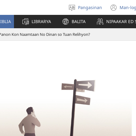
Pangasinan
Man-log
Manpili
(ope
na
new
IBLIA
LIBRARYA
BALITA
NIPAAKAR ED 
Lenguahe
wind
Panon Kon Naamtaan No Dinan so Tuan Relihyon?