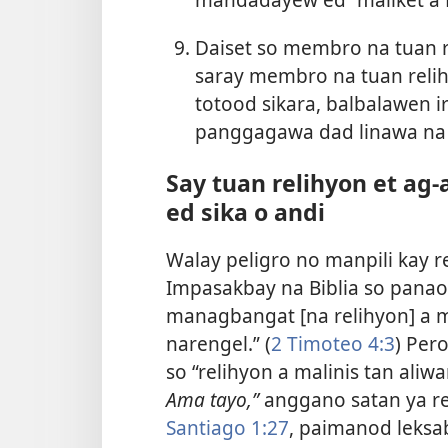
Daiset so membro na tuan r
saray membro na tuan rel
totood sikara, balbalawen 
panggagawa dad linawa na 
Say tuan relihyon et ag
ed sika o andi
Walay peligro no manpili kay r
Impasakbay na Biblia so panaon
managbangat [na relihyon] a 
narengel.” (
2 Timoteo 4:3
) Per
so “relihyon a malinis tan ali
Ama tayo,”
anggano satan ya re
Santiago 1:27
, paimanod leksa