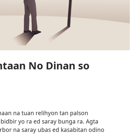
taan No Dinan so
an na tuan relihyon tan palson
abidbir yo ra ed saray bunga ra. Agta
rbor na saray ubas ed kasabitan odino