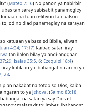
t?” (
Mateo 7:16
) No panon ya nabirbir
ubas tan saray sabisabit panamegley
dumaan na tuan relihyon tan palson
 to, odino diad panamegley na sarayan
so katuaan ya base ed Biblia, aliwan
Juan 4:24;
17:17
) Kaibad satan iray
rwa
tan ilalon bilay ya andi-anggaan
37:29;
Isaias 35:5, 6;
Ezequiel 18:4
)
 iray katilaan ya ibabangat na arum ya
, 28
.
 pian nakabat na totoo so Dios, kaiba
na ngaran to ya
Jehova
. (
Salmo 83:18;
-ibabangat na satan ya say Dios et
ggapoy malasakit to; imbes, ibabangat