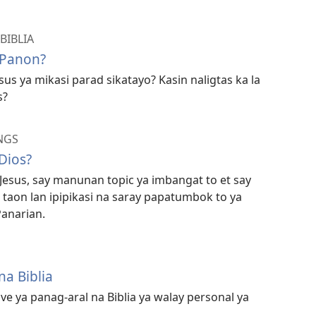
BIBLIA
—Panon?
sus ya mikasi parad sikatayo? Kasin naligtas ka la
s?
NGS
Dios?
Jesus, say manunan topic ya imbangat to et say
 taon lan ipipikasi na saray papatumbok to ya
Panarian.
na Biblia
tive ya panag-aral na Biblia ya walay personal ya