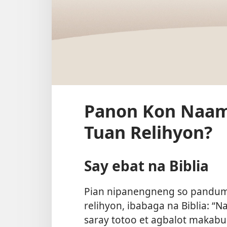
Panon Kon Naam
Tuan Relihyon?
Say ebat na Biblia
Pian nipanengneng so panduma
relihyon, ibabaga na Biblia: “N
saray totoo et agbalot makabu