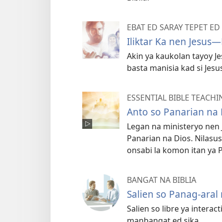
EBAT ED SARAY TEPET ED 
Iliktar Ka nen Jesus
Akin ya kaukolan tayoy Je
basta manisia kad si Jesu
ESSENTIAL BIBLE TEACHI
Anto so Panarian na 
Legan na ministeryo nen 
Panarian na Dios. Nilasus
onsabi la komon itan ya 
BANGAT NA BIBLIA
Salien so Panag-aral 
Salien so libre ya interac
manbangat ed sika.