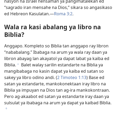
nasyon na Israel nensaman ya pangimatalekan ed
“sagrado iran mensahe na Dios,” sikara so angasikaso
ed Hebreon Kasulatan.​—
Roma 3:2
.
Wala ra kasi abalang ya libro na
Biblia?
Anggapo. Kompleto so Biblia tan anggapo ray libron
“nababalang.” Ibabaga na arum ya wala ray daan ya
libron abayag lan akayatol ya dapat labat ya kaiba ed
Biblia.
Balet walay sarilin estandarte na Biblia ya
f
mangibabaga no kasin dapat ya kaiba ed satan so
sakey ya libro odino andi. (
2 Timoteo 1:13
) Base ed
satan ya estandarte, mankokonektaan iray libro na
Biblia ya impuyan na Dios tan ag-ira mankokontraan.
Pero ag-akaabot ed satan ya estandarte iray daan ya
sulsulat ya ibabaga na arum ya dapat ya kaibad Biblia.
g