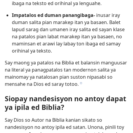
ibaga na teksto ed orihinal ya lenguahe.
Impatalos ed duman panangibaga-
inusar iray
duman salita pian marakep itan ya basaen. Balet
lapud sarag dan umanen iray salita ed sayan klase
na patalos pian labat marakep itan ya basaen, no
maminsan et arawi lay labay ton ibaga ed samay
orihinal ya teksto.
Say maong ya patalos na Biblia et balansin manguusar
na literal ya panagpatalos tan modernon salita ya
mainomay ya natalosan pian suston nipasabi so
mensahe na Dios ed saray totoo.
e
Siopay nandesisyon no antoy dapat
ya ipila ed Biblia?
Say Dios so Autor na Biblia kanian sikato so
nandesisyon no antoy ipila ed satan. Unona, pinili toy