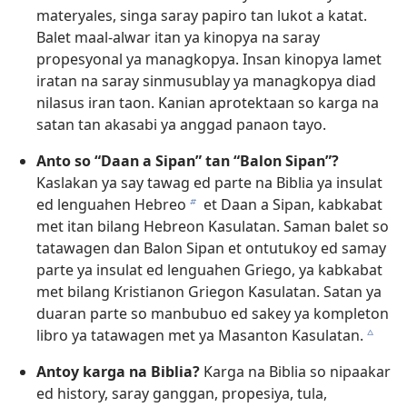
materyales, singa saray papiro tan lukot a katat.
Balet maal-alwar itan ya kinopya na saray
propesyonal ya managkopya. Insan kinopya lamet
iratan na saray sinmusublay ya managkopya diad
nilasus iran taon. Kanian aprotektaan so karga na
satan tan akasabi ya anggad panaon tayo.
Anto so “Daan a Sipan” tan “Balon Sipan”?
Kaslakan ya say tawag ed parte na Biblia ya insulat
ed lenguahen Hebreo
et Daan a Sipan, kabkabat
b
met itan bilang Hebreon Kasulatan. Saman balet so
tatawagen dan Balon Sipan et ontutukoy ed samay
parte ya insulat ed lenguahen Griego, ya kabkabat
met bilang Kristianon Griegon Kasulatan. Satan ya
duaran parte so manbubuo ed sakey ya kompleton
libro ya tatawagen met ya Masanton Kasulatan.
c
Antoy karga na Biblia?
Karga na Biblia so nipaakar
ed history, saray ganggan, propesiya, tula,