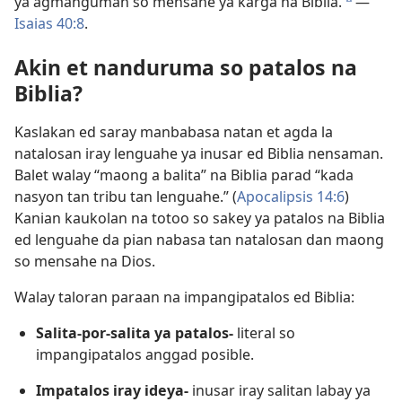
ya agmanguman so mensahe ya karga na Biblia.
​—
d
Isaias 40:8
.
Akin et nanduruma so patalos na
Biblia?
Kaslakan ed saray manbabasa natan et agda la
natalosan iray lenguahe ya inusar ed Biblia nensaman.
Balet walay “maong a balita” na Biblia parad “kada
nasyon tan tribu tan lenguahe.” (
Apocalipsis 14:6
)
Kanian kaukolan na totoo so sakey ya patalos na Biblia
ed lenguahe da pian nabasa tan natalosan dan maong
so mensahe na Dios.
Walay taloran paraan na impangipatalos ed Biblia:
Salita-por-salita ya patalos-
literal so
impangipatalos anggad posible.
Impatalos iray ideya-
inusar iray salitan labay ya