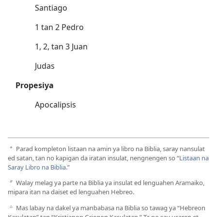
Santiago
1 tan 2 Pedro
1, 2, tan 3 Juan
Judas
Propesiya
Apocalipsis
Parad kompleton listaan na amin ya libro na Biblia, saray nansulat
a
ed satan, tan no kapigan da iratan insulat, nengnengen so “
Listaan na
Saray Libro na Biblia
.”
Walay melag ya parte na Biblia ya insulat ed lenguahen Aramaiko,
b
mipara itan na daiset ed lenguahen Hebreo.
Mas labay na dakel ya manbabasa na Biblia so tawag ya “Hebreon
c
Kasulatan” tan “Kristianon Griegon Kasulatan.” Ta no say usaren et