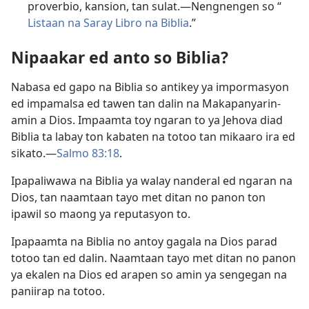
proverbio, kansion, tan sulat.​—Nengnengen so “
Listaan na Saray Libro na Biblia
.”
Nipaakar ed anto so Biblia?
Nabasa ed gapo na Biblia so antikey ya impormasyon
ed impamalsa ed tawen tan dalin na Makapanyarin-
amin a Dios. Impaamta toy ngaran to ya Jehova diad
Biblia ta labay ton kabaten na totoo tan mikaaro ira ed
sikato.​—
Salmo 83:18
.
Ipapaliwawa na Biblia ya walay nanderal ed ngaran na
Dios, tan naamtaan tayo met ditan no panon ton
ipawil so maong ya reputasyon to.
Ipapaamta na Biblia no antoy gagala na Dios parad
totoo tan ed dalin. Naamtaan tayo met ditan no panon
ya ekalen na Dios ed arapen so amin ya sengegan na
paniirap na totoo.