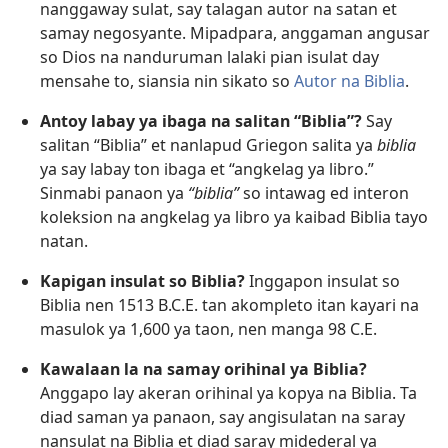
nanggaway sulat, say talagan autor na satan et
samay negosyante. Mipadpara, anggaman angusar
so Dios na nanduruman lalaki pian isulat day
mensahe to, siansia nin sikato so
Autor na Biblia
.
Antoy labay ya ibaga na salitan “Biblia”?
Say
salitan “Biblia” et nanlapud Griegon salita ya
biblia
ya say labay ton ibaga et “angkelag ya libro.”
Sinmabi panaon ya
“biblia”
so intawag ed interon
koleksion na angkelag ya libro ya kaibad Biblia tayo
natan.
Kapigan insulat so Biblia?
Inggapon insulat so
Biblia nen 1513 B.C.E. tan akompleto itan kayari na
masulok ya 1,600 ya taon, nen manga 98 C.E.
Kawalaan la na samay orihinal ya Biblia?
Anggapo lay akeran orihinal ya kopya na Biblia. Ta
diad saman ya panaon, say angisulatan na saray
nansulat na Biblia et diad saray midederal ya