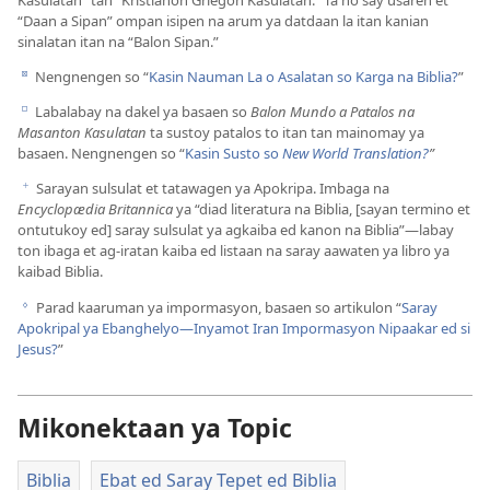
“Daan a Sipan” ompan isipen na arum ya datdaan la itan kanian
sinalatan itan na “Balon Sipan.”
Nengnengen so “
Kasin Nauman La o Asalatan so Karga na Biblia?
”
d
Labalabay na dakel ya basaen so
Balon Mundo a Patalos na
e
Masanton Kasulatan
ta sustoy patalos to itan tan mainomay ya
basaen. Nengnengen so “
Kasin Susto so
New World Translation?
”
Sarayan sulsulat et tatawagen ya Apokripa. Imbaga na
f
Encyclopædia Britannica
ya “diad literatura na Biblia, [sayan termino et
ontutukoy ed] saray sulsulat ya agkaiba ed kanon na Biblia”—labay
ton ibaga et ag-iratan kaiba ed listaan na saray aawaten ya libro ya
kaibad Biblia.
Parad kaaruman ya impormasyon, basaen so artikulon “
Saray
g
Apokripal ya Ebanghelyo—Inyamot Iran Impormasyon Nipaakar ed si
Jesus?
”
Mikonektaan ya Topic
Biblia
Ebat ed Saray Tepet ed Biblia