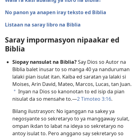
Wala ra kasi abalang ya libro na Biblia?
No panon ya anapen iray teksto ed Biblia
Listaan na saray libro na Biblia
Saray impormasyon nipaakar ed
Biblia
Siopay nansulat na Biblia?
Say Dios so Autor na
Biblia balet inusar to so manga 40 ya nanduruman
lalaki pian isulat itan. Kaiba ed saratan ya lalaki si
Moises, Arin David, Mateo, Marcos, Lucas, tan Juan.
Inyan na Dios so kanonotan to ed isip da pian
a
nisulat da so mensahe to.​—
2 Timoteo 3:16
.
Bilang ilustrasyon: No iganggan na sakey ya
negosyante so sekretaryo to ya manggaway sulat,
ompan ikdan to labat na ideya so sekretaryo no
antoy isulat to. Pero anggano say sekretaryo so