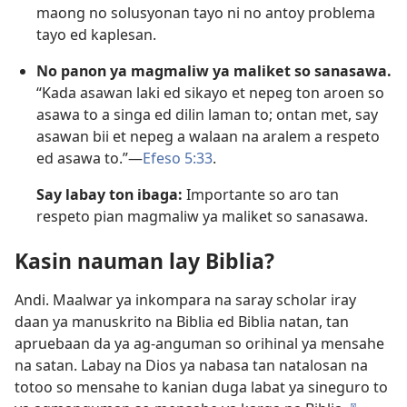
maong no solusyonan tayo ni no antoy problema
tayo ed kaplesan.
No panon ya magmaliw ya maliket so sanasawa.
“Kada asawan laki ed sikayo et nepeg ton aroen so
asawa to a singa ed dilin laman to; ontan met, say
asawan bii et nepeg a walaan na aralem a respeto
ed asawa to.”​—
Efeso 5:33
.
Say labay ton ibaga:
Importante so aro tan
respeto pian magmaliw ya maliket so sanasawa.
Kasin nauman lay Biblia?
Andi. Maalwar ya inkompara na saray scholar iray
daan ya manuskrito na Biblia ed Biblia natan, tan
apruebaan da ya ag-anguman so orihinal ya mensahe
na satan. Labay na Dios ya nabasa tan natalosan na
totoo so mensahe to kanian duga labat ya sineguro to