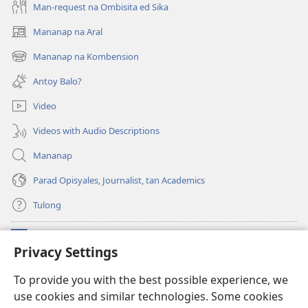
Man-request na Ombisita ed Sika
Mananap na Aral
(opens
new
Mananap na Kombension
(opens
window)
new
Antoy Balo?
window)
Video
Videos with Audio Descriptions
Mananap
Parad Opisyales, Journalist, tan Academics
Tulong
Donasyon
(opens
Privacy Settings
new
window)
Watchtower ONLINE YA LIBRARYA™
To provide you with the best possible experience, we
(opens
use cookies and similar technologies. Some cookies
new
®