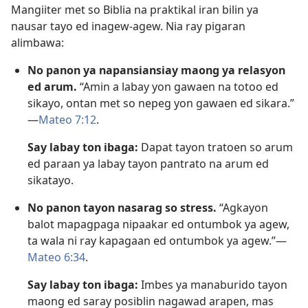
Mangiiter met so Biblia na praktikal iran bilin ya
nausar tayo ed inagew-agew. Nia ray pigaran
alimbawa:
No panon ya napansiansiay maong ya relasyon
ed arum.
“Amin a labay yon gawaen na totoo ed
sikayo, ontan met so nepeg yon gawaen ed sikara.”​
—
Mateo 7:12
.
Say labay ton ibaga:
Dapat tayon tratoen so arum
ed paraan ya labay tayon pantrato na arum ed
sikatayo.
No panon tayon nasarag so stress.
“Agkayon
balot mapagpaga nipaakar ed ontumbok ya agew,
ta wala ni ray kapagaan ed ontumbok ya agew.”​—
Mateo 6:34
.
Say labay ton ibaga:
Imbes ya manaburido tayon
maong ed saray posiblin nagawad arapen, mas