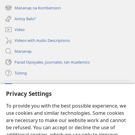
new
Mananap na Kombension
(opens
window)
new
Antoy Balo?
window)
Video
Videos with Audio Descriptions
Mananap
Parad Opisyales, Journalist, tan Academics
Tulong
Donasyon
(opens
Privacy Settings
new
window)
Watchtower ONLINE YA LIBRARYA™
To provide you with the best possible experience, we
(opens
use cookies and similar technologies. Some cookies
new
®
JW Hub
window)
are necessary to make our website work and cannot
(opens
new
be refused. You can accept or decline the use of
JW Library
App
window)
additional cookies, which we use only to improve