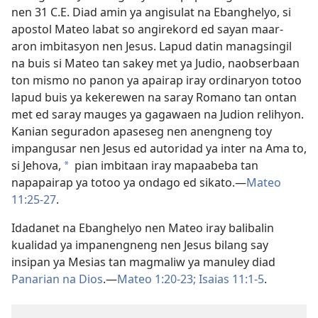
nen 31 C.E. Diad amin ya angisulat na Ebanghelyo, si
apostol Mateo labat so angirekord ed sayan maar-
aron imbitasyon nen Jesus. Lapud datin managsingil
na buis si Mateo tan sakey met ya Judio, naobserbaan
ton mismo no panon ya apairap iray ordinaryon totoo
lapud buis ya kekerewen na saray Romano tan ontan
met ed saray mauges ya gagawaen na Judion relihyon.
Kanian seguradon apaseseg nen anengneng toy
impangusar nen Jesus ed autoridad ya inter na Ama to,
si Jehova,
pian imbitaan iray mapaabeba tan
a
napapairap ya totoo ya ondago ed sikato.—
Mateo
11:25-27
.
Idadanet na Ebanghelyo nen Mateo iray balibalin
kualidad ya impanengneng nen Jesus bilang say
insipan ya Mesias tan magmaliw ya manuley diad
Panarian na Dios
.—
Mateo 1:20-23;
Isaias 11:1-5
.