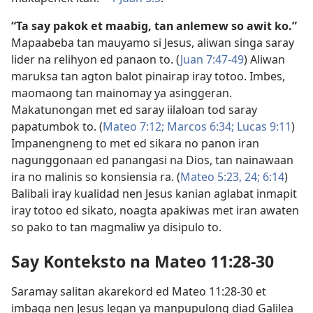
“Ta say pakok et maabig, tan anlemew so awit ko.”
Mapaabeba tan mauyamo si Jesus, aliwan singa saray
lider na relihyon ed panaon to. (
Juan 7:47-49
) Aliwan
maruksa tan agton balot pinairap iray totoo. Imbes,
maomaong tan mainomay ya asinggeran.
Makatunongan met ed saray iilaloan tod saray
papatumbok to. (
Mateo 7:12;
Marcos 6:34;
Lucas 9:11
)
Impanengneng to met ed sikara no panon iran
nagunggonaan ed panangasi na Dios, tan nainawaan
ira no malinis so konsiensia ra. (
Mateo 5:23, 24;
6:14
)
Balibali iray kualidad nen Jesus kanian aglabat inmapit
iray totoo ed sikato, noagta apakiwas met iran awaten
so pako to tan magmaliw ya disipulo to.
Say Konteksto na Mateo 11:28-30
Saramay salitan akarekord ed Mateo 11:28-30 et
imbaga nen Jesus legan ya manpupulong diad Galilea