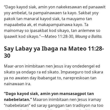
“Dago kayod siak, amin yon nakekesawan ed panaawit
yoy ambelat, ta pampainawaen ta kayo. Sakbat yoy
pakok tan manaral kayod siak, ta mauyamo tan
mapaabeba ak, et makapampainawa kayo. Ta
mainomay so ipasakbat kod sikayo, tan anlemew so
ipaawit kod sikayo.”—Mateo 11:28-30,
Maung a Balita.
Say Labay ya Ibaga na Mateo 11:28-
30
Maar-aron inimbitaan nen Jesus iray ondedengel ed
sikato ya ondago ra ed sikato. Impaseguro tod sikara
ya no awaten day ibabangat to, narepreskoan tan
nainawaan ira.
“Dago kayod siak, amin yon mansasagpot tan
nabebelatan.”
Maaron inimbitaan nen Jesus iramay
“nabebelatan” ed saray ganggan tan tradisyon na too