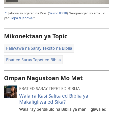
I-
play
Jehova so ngaran na Dios. (
Salmo 83:18
) Nengnengen so artikulo
a
ya “
Siopa si Jehova?
”
so
Mikonektaan ya Topic
video
Paliwawa na Saray Teksto na Biblia
Ebat ed Saray Tepet ed Biblia
Ompan Nagustoan Mo Met
EBAT ED SARAY TEPET ED BIBLIA
Wala ra Kasi Salita ed Biblia ya
Makaligliwa ed Sika?
Wala ray bersikulo na Biblia ya manliligliwa ed