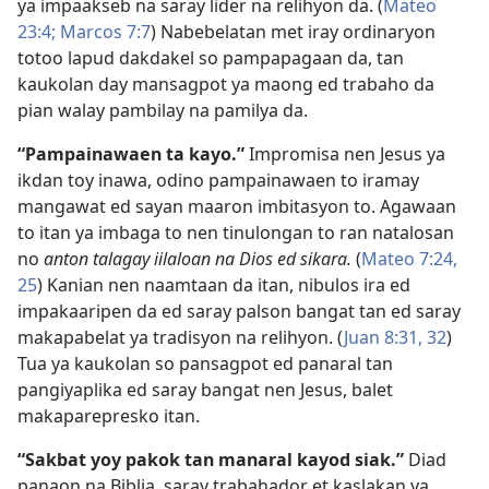
ya impaakseb na saray lider na relihyon da. (
Mateo
23:4;
Marcos 7:7
) Nabebelatan met iray ordinaryon
totoo lapud dakdakel so pampapagaan da, tan
kaukolan day mansagpot ya maong ed trabaho da
pian walay pambilay na pamilya da.
“Pampainawaen ta kayo.”
Impromisa nen Jesus ya
ikdan toy inawa, odino pampainawaen to iramay
mangawat ed sayan maaron imbitasyon to. Agawaan
to itan ya imbaga to nen tinulongan to ran natalosan
no
anton talagay iilaloan na Dios ed sikara.
(
Mateo 7:24,
25
) Kanian nen naamtaan da itan, nibulos ira ed
impakaaripen da ed saray palson bangat tan ed saray
makapabelat ya tradisyon na relihyon. (
Juan 8:31, 32
)
Tua ya kaukolan so pansagpot ed panaral tan
pangiyaplika ed saray bangat nen Jesus, balet
makaparepresko itan.
“Sakbat yoy pakok tan manaral kayod siak.”
Diad
panaon na Biblia, saray trabahador et kaslakan ya