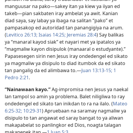
manguusar na pako—sakey itan ya kiew ya iiyan ed
takeb—pian sakbaten iray ambelat ya awit. Kanian
diad saya, say labay ya ibaga na salitan “pako” et
pampasakop ed autoridad tan panangigiya na arum.
(
Levitico 26:13;
Isaias 14:25;
Jeremias 28:4
) Say balikas
ya “manaral kayod siak” et nayari met ya ipatalos ya
“magmaliw kayon disipulok (manaaral o estudyante).”
Papasesegen sirin nen Jesus iray ondedengel ed sikato
ya magmaliw ya disipulo to diad itumbok da ed sikato
tan pangalig da ed alimbawa to.—
Juan 13:13-15;
1
Pedro 2:21
.
“Nainawaan kayo.”
Ag-impromisa nen Jesus ya naekal
lan tampol so amin ya problema. Balet niligliwa to ray
ondedengel ed sikato tan inikdan to ra na ilalo. (
Mateo
6:25-32;
10:29-31
) Apruebaan na saramay nagmaliw ya
disipulo to tan angawat ed saray bangat to ya aliwan
makapabelat so panlingkor ed Dios, noagta talagan
makapenek itan.—
1 Juan 5:3
.