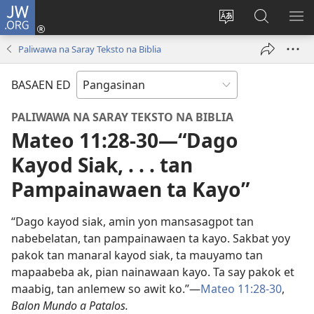
JW.ORG
Man-
log
Salatan
Mananap
IP
In
so
ed
SO
Paliwawa na Saray Teksto na Biblia
(opens
lenguahe
JW.ORG
ME
new
na
BASAEN ED
window)
site
PALIWAWA NA SARAY TEKSTO NA BIBLIA
Mateo 11:28-30—“Dago
Kayod Siak, . . . tan
Pampainawaen ta Kayo”
“Dago kayod siak, amin yon mansasagpot tan
nabebelatan, tan pampainawaen ta kayo. Sakbat yoy
pakok tan manaral kayod siak, ta mauyamo tan
mapaabeba ak, pian nainawaan kayo. Ta say pakok et
maabig, tan anlemew so awit ko.”—
Mateo 11:28-30
,
Balon Mundo a Patalos.