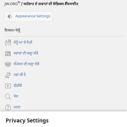
®
JW.ORG
/ ਯਹੋਵਾਹ ਦੇ ਗਵਾਹਾਂ ਦੀ ਓਫ਼ਿਸ਼ਲ ਵੈੱਬਸਾਈਟ
Appearance Settings
ਇਕਦਮ ਖੋਲ੍ਹੋ
ਮੈਨੂੰ ਆ ਕੇ ਮਿਲੋ
ਸਭਾਵਾਂ ਦੀ ਜਗ੍ਹਾ ਲੱਭੋ
(opens
new
ਸੰਮੇਲਨ ਦੀ ਜਗ੍ਹਾ ਲੱਭੋ
(opens
window)
new
ਨਵਾਂ ਕੀ ਹੈ
window)
ਵੀਡੀਓ
ਖੋਜ
ਮਦਦ
Privacy Settings
ਦਾਨ
(opens