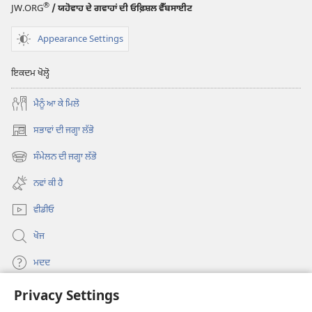
®
JW.ORG
/ ਯਹੋਵਾਹ ਦੇ ਗਵਾਹਾਂ ਦੀ ਓਫ਼ਿਸ਼ਲ ਵੈੱਬਸਾਈਟ
Appearance Settings
ਇਕਦਮ ਖੋਲ੍ਹੋ
ਮੈਨੂੰ ਆ ਕੇ ਮਿਲੋ
ਸਭਾਵਾਂ ਦੀ ਜਗ੍ਹਾ ਲੱਭੋ
(opens
new
ਸੰਮੇਲਨ ਦੀ ਜਗ੍ਹਾ ਲੱਭੋ
(opens
window)
new
ਨਵਾਂ ਕੀ ਹੈ
window)
ਵੀਡੀਓ
ਖੋਜ
ਮਦਦ
Privacy Settings
ਦਾਨ
(opens