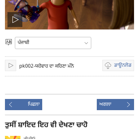
ਵੀਡੀਓ
ਚਲਾਓ
ਭਾਸ਼ਾ
ਚੁਣੋ
ਡਾਊਨਲੋਡ
pk002-ਯਹੋਵਾਹ ਦਾ ਕਹਿਣਾ ਮੰਨੋ
ਚਲਾਓ
ਵੀਡੀਓ
ਰਿਕਾਰਡਿੰਗ
ਲਈ
ਡਾਊਨਲੋਡ
ਆਪਸ਼ਨ
ਪਿਛਲਾ
ਅਗਲਾ
ਤੁਸੀਂ ਸ਼ਾਇਦ ਇਹ ਵੀ ਦੇਖਣਾ ਚਾਹੋ