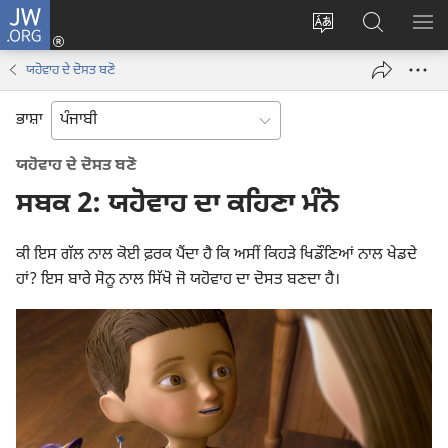
JW.ORG
ਲਾਗ-
ਸਾਈਟ
JW.ORG
ਮੈਨ
ਇਨ
ਦੀ
ʼਤੇ
ਦਿਖ
(opens
ਯਹੋਵਾਹ ਦੇ ਦੋਸਤ ਬਣੋ
ਭਾਸ਼ਾ
ਖੋਜ
new
ਬਦਲੋ
ਕਰੋ
window)
ਭਾਸ਼ਾ
ਯਹੋਵਾਹ ਦੇ ਦੋਸਤ ਬਣੋ
ਸਬਕ 2: ਯਹੋਵਾਹ ਦਾ ਕਹਿਣਾ ਮੰਨੋ
ਕੀ ਇਸ ਗੱਲ ਨਾਲ ਕੋਈ ਫ਼ਰਕ ਪੈਂਦਾ ਹੈ ਕਿ ਅਸੀਂ ਕਿਹੜੇ ਖਿਡੌਣਿਆਂ ਨਾਲ ਖੇਡਦੇ
ਹਾਂ? ਇਸ ਬਾਰੇ ਸੋਨੂ ਨਾਲ ਸਿੱਖੋ ਜੋ ਯਹੋਵਾਹ ਦਾ ਦੋਸਤ ਬਣਦਾ ਹੈ।