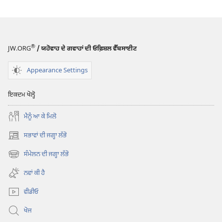
®
JW.ORG
/ ਯਹੋਵਾਹ ਦੇ ਗਵਾਹਾਂ ਦੀ ਓਫ਼ਿਸ਼ਲ ਵੈੱਬਸਾਈਟ
Appearance Settings
ਇਕਦਮ ਖੋਲ੍ਹੋ
ਮੈਨੂੰ ਆ ਕੇ ਮਿਲੋ
ਸਭਾਵਾਂ ਦੀ ਜਗ੍ਹਾ ਲੱਭੋ
(opens
new
ਸੰਮੇਲਨ ਦੀ ਜਗ੍ਹਾ ਲੱਭੋ
(opens
window)
new
ਨਵਾਂ ਕੀ ਹੈ
window)
ਵੀਡੀਓ
ਖੋਜ