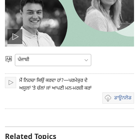
ਵੀਡੀਓ
ਚਲਾਓ
ਭਾਸ਼ਾ
ਚੁਣੋ
ਮੈਂ ਨਿਹਚਾ ਕਿਉਂ ਕਰਦਾ ਹਾਂ?—ਪਰਮੇਸ਼ੁਰ ਦੇ
ਚਲਾਓ
ਅਸੂਲਾਂ ʼਤੇ ਚੱਲਾਂ ਜਾਂ ਆਪਣੀ ਮਨ-ਮਰਜ਼ੀ ਕਰਾਂ
ਡਾਊਨਲੋਡ
ਵੀਡੀਓ
ਰਿਕਾਰਡਿੰਗ
ਲਈ
ਡਾਊਨਲੋਡ
ਆਪਸ਼ਨ
Related Topics