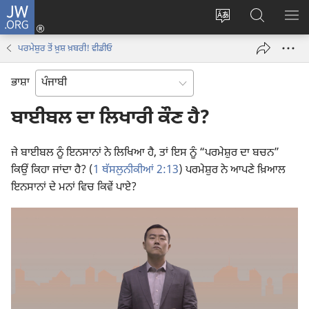
JW.ORG
ਲਾਗ-
ਸਾਈਟ
JW.ORG
ਮੈਨ
ਇਨ
ਦੀ
ʼਤੇ
ਦਿਖ
(opens
ਪਰਮੇਸ਼ੁਰ ਤੋਂ ਖ਼ੁਸ਼ ਖ਼ਬਰੀ! ਵੀਡੀਓ
ਭਾਸ਼ਾ
ਖੋਜ
new
ਬਦਲੋ
ਕਰੋ
window)
ਭਾਸ਼ਾ
ਬਾਈਬਲ ਦਾ ਲਿਖਾਰੀ ਕੌਣ ਹੈ?
ਜੇ ਬਾਈਬਲ ਨੂੰ ਇਨਸਾਨਾਂ ਨੇ ਲਿਖਿਆ ਹੈ, ਤਾਂ ਇਸ ਨੂੰ “ਪਰਮੇਸ਼ੁਰ ਦਾ ਬਚਨ”
ਕਿਉਂ ਕਿਹਾ ਜਾਂਦਾ ਹੈ? (
1 ਥੱਸਲੁਨੀਕੀਆਂ 2:13
) ਪਰਮੇਸ਼ੁਰ ਨੇ ਆਪਣੇ ਖ਼ਿਆਲ
ਇਨਸਾਨਾਂ ਦੇ ਮਨਾਂ ਵਿਚ ਕਿਵੇਂ ਪਾਏ?