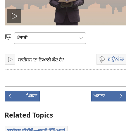
ਵੀਡੀਓ
ਚਲਾਓ
ਭਾਸ਼ਾ
ਚੁਣੋ
ਡਾਊਨਲੋਡ
ਬਾਈਬਲ ਦਾ ਲਿਖਾਰੀ ਕੌਣ ਹੈ?
ਚਲਾਓ
ਵੀਡੀਓ
ਰਿਕਾਰਡਿੰਗ
ਲਈ
ਡਾਊਨਲੋਡ
ਆਪਸ਼ਨ
ਪਿਛਲਾ
ਅਗਲਾ
Related Topics