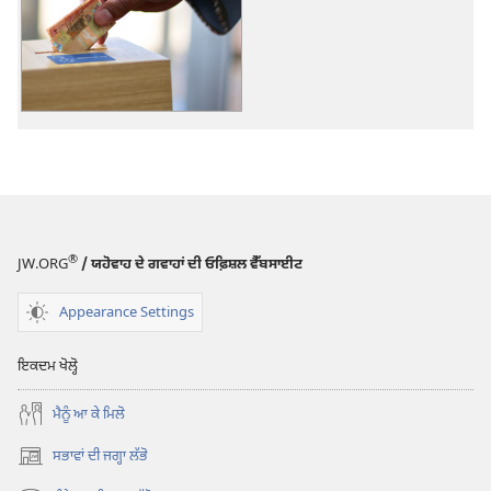
ਲਈ
ਡਾਊਨਲੋਡ
ਆਪਸ਼ਨ
ਦਾਨ
ਕੀਤੇ
ਗਏ
ਪੈਸੇ
ਕਿਵੇਂ
ਵਰਤੇ
®
JW.ORG
/ ਯਹੋਵਾਹ ਦੇ ਗਵਾਹਾਂ ਦੀ ਓਫ਼ਿਸ਼ਲ ਵੈੱਬਸਾਈਟ
ਜਾਂਦੇ
ਹਨ?
Appearance Settings
ਇਕਦਮ ਖੋਲ੍ਹੋ
ਮੈਨੂੰ ਆ ਕੇ ਮਿਲੋ
ਸਭਾਵਾਂ ਦੀ ਜਗ੍ਹਾ ਲੱਭੋ
(opens
new