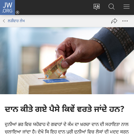
JW.ORG
ਲਾਗ-
ਸਾਈਟ
JW.ORG
ਮੈਨ
ਇਨ
ਦੀ
ʼਤੇ
ਦਿਖ
(opens
ਲੜੀਵਾਰ ਲੇਖ
ਭਾਸ਼ਾ
ਖੋਜ
new
ਬਦਲੋ
ਕਰੋ
window)
ਦਾਨ ਕੀਤੇ ਗਏ ਪੈਸੇ ਕਿਵੇਂ ਵਰਤੇ ਜਾਂਦੇ ਹਨ?
ਦੁਨੀਆਂ ਭਰ ਵਿਚ ਯਹੋਵਾਹ ਦੇ ਗਵਾਹਾਂ ਦੇ ਕੰਮ ਦਾ ਖ਼ਰਚਾ ਦਾਨ ਦੀ ਸਹਾਇਤਾ ਨਾਲ
ਚਲਾਇਆ ਜਾਂਦਾ ਹੈ। ਦੇਖੋ ਕਿ ਇਹ ਦਾਨ ਪੂਰੀ ਦੁਨੀਆਂ ਵਿਚ ਲੋਕਾਂ ਦੀ ਮਦਦ ਕਰਨ