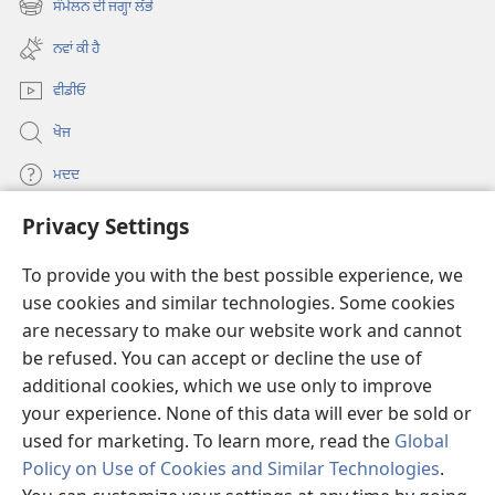
ਸੰਮੇਲਨ ਦੀ ਜਗ੍ਹਾ ਲੱਭੋ
(opens
window)
new
ਨਵਾਂ ਕੀ ਹੈ
window)
ਵੀਡੀਓ
ਖੋਜ
ਮਦਦ
Privacy Settings
ਦਾਨ
(opens
new
To provide you with the best possible experience, we
window)
Watchtower ONLINE LIBRARY™
use cookies and similar technologies. Some cookies
(opens
new
are necessary to make our website work and cannot
®
JW Hub
window)
be refused. You can accept or decline the use of
(opens
new
additional cookies, which we use only to improve
®
JW Library
window)
your experience. None of this data will ever be sold or
used for marketing. To learn more, read the
Global
Policy on Use of Cookies and Similar Technologies
.